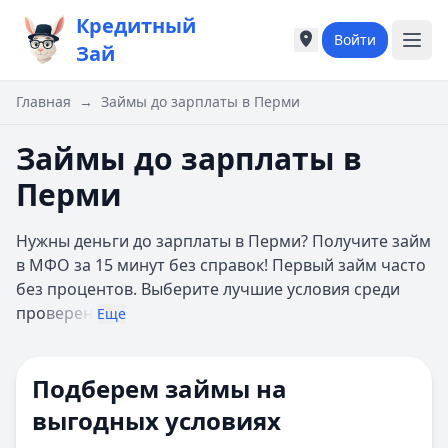
Кредитный
Войти
Города России
Города России
Зай
Популярные города
Популярные город
Москва
Москва
Главная
→
Займы до зарплаты в Перми
Санкт-Петербург
Санкт-Петербург
Екатеринбург
Екатеринбург
Займы до зарплаты в
Казань
Казань
Перми
А
А
Астрахань
Астрахань
Нужны деньги до зарплаты в Перми? Получите займ
Б
Б
в МФО за 15 минут без справок! Первый займ часто
Барнаул
Барнаул
без процентов. Выберите лучшие условия среди
Белгород
Белгород
про
верен
Брянск
Брянск
Еще
В
В
Владивосток
Владивосток
Подберем займы на
Владимир
Владимир
Волгоград
Волгоград
выгодных условиях
Воронеж
Воронеж