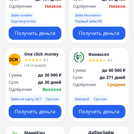
Одобрение
Низкое
Одобрение
Низкое
Займ онлайн
Займ бесплатно
Круглосуточно
Первый займ 0%
Получить деньги
Получить деньги
One click money
Финмолл
4.7
4.7
(
18
отзывов
)
Сумма
до 60 000 ₽
Сумма
до 30 000 ₽
Срок
до 371 дней
Срок
до 30 дней
Одобрение
Среднее
Одобрение
Высокое
Займ на карту 24/7
Срочно
Базовый
Срочно
Получить деньги
Получить деньги
ДоброЗайм
МаниКэш