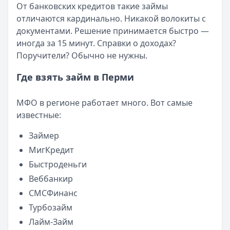
Кратко:
Авторизация через Госуслуги ускоряет оформле
От банковских кредитов такие займы
Опубликовано:
23 ноября 2025 г.
отличаются кардинально. Никакой волокиты с
Категория:
МФО
документами. Решение принимается быстро —
Читать новость
иногда за 15 минут. Справки о доходах?
Смс о «одобренном займе» от Bigmani Ru: как действов
Поручители? Обычно не нужны.
Кратко:
Пришло СМС об одобрении займа от Bigmani Ru?
Опубликовано:
23 ноября 2025 г.
Где взять займ в Перми
Категория:
МФО
Читать новость
МФО в регионе работает много. Вот самые
Все новости
известные:
Займер
МигКредит
Быстроденьги
Веббанкир
СМСФинанс
Турбозайм
Лайм-Займ