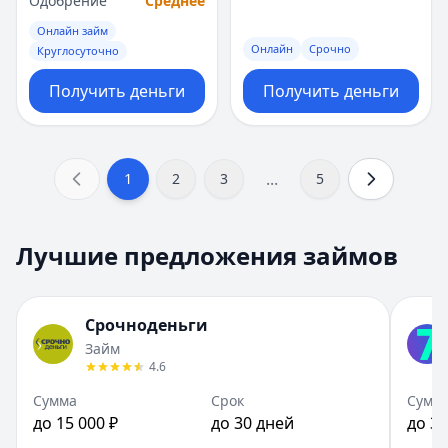
Одобрение
Среднее
Онлайн займ
Онлайн
Срочно
Круглосуточно
Получить деньги
Получить деньги
...
1
2
3
5
Лучшие предложения займов
Срочноденьги
Займ
4.6
Сумма
Срок
Сумм
до 15 000 ₽
до 30 дней
до 30