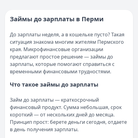
Кратко:
Нужны деньги прямо сейчас? Получите онлайн-з
Категория:
МФО
Опубликовано:
16 ноября 2025 г.
Читать новость
Категория:
МФО и микрозаймы
Займы до зарплаты в Перми
Возврат переплаты в «Займере»: актуальная инструкци
Читать статью
Кратко:
Разбираем, как вернуть переплату или ошибочно
Все статьи
До зарплаты неделя, а в кошельке пусто? Такая
Опубликовано:
5 декабря 2025 г.
ситуация знакома многим жителям Пермского
Категория:
МФО
края. Микрофинансовые организации
Читать новость
предлагают простое решение — займы до
Срочный микрозайм 15 000 ₽ на карту: свежая подборка
зарплаты, которые помогают справиться с
Кратко:
Нужны 15 000 рублей на карту прямо сегодня? 
временными финансовыми трудностями.
Опубликовано:
5 декабря 2025 г.
Категория:
МФО
Что такое займы до зарплаты
Читать новость
Рекордный рост доли клиентов МФО с iPhone: что стоит
Займ до зарплаты — краткосрочный
Кратко:
В III квартале 2025 года владельцы iPhone офо
финансовый продукт. Сумма небольшая, срок
Опубликовано:
5 декабря 2025 г.
короткий — от нескольких дней до месяца.
Категория:
МФО
Принцип прост: берете деньги сегодня, отдаете
Читать новость
в день получения зарплаты.
57 сервисов микрозаймов через Госуслуги: где быстрее