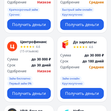
Саратов
Саратов
Одобрение
Низкое
Одобрение
Среднее
Севастополь
Севастополь
Краткосрочный займ
Быстрый займ онлайн
Сочи
Сочи
Срочно
Круглосуточно
Сургут
Сургут
Т
Т
Получить деньги
Получить деньги
Тверь
Тверь
Тольятти
Тольятти
Центрофинанс
Томск
Томск
До зарплаты
4.6
4.6
Тула
Тула
(
15
отзывов
)
Тюмень
Тюмень
Сумма
до 30 000 ₽
Сумма
до 30 000 ₽
У
У
Срок
до 180 дней
Срок
до 30 дней
Ульяновск
Ульяновск
Одобрение
Среднее
Одобрение
Низкое
Уфа
Уфа
Х
Х
Займ бесплатно
Займ онлайн
Хабаровск
Хабаровск
Первый займ 0%
Круглосуточно
Ч
Ч
Получить деньги
Получить деньги
Чебоксары
Чебоксары
Челябинск
Челябинск
Чита
Чита
VIVA Деньги
Небус