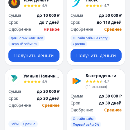
Я
Я
4.9
4.7
Ярославль
Ярославль
Сумма
до 10 000 ₽
Сумма
до 50 000 ₽
Вся Россия
Вся Россия
Срок
до 7 дней
Срок
до 113 дней
Одобрение
Низкое
Одобрение
Среднее
Для новых клиентов
Онлайн займ на карту
Первый займ 0%
Срочно
Получить деньги
Получить деньги
Быстроденьги
Умные Наличные
4.7
4.9
(
11
отзывов
)
Сумма
до 30 000 ₽
Сумма
до 30 000 ₽
Срок
до 30 дней
Срок
до 30 дней
Одобрение
Среднее
Одобрение
Среднее
Онлайн займ
Займ
Срочно
Первый займ 0%