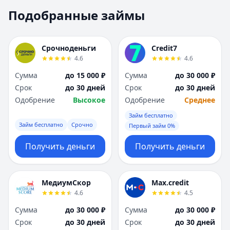
Москва
Москва
Подобранные займы
Н
Н
Набережные Челны
Набережные Челн
Нижний Новгород
Нижний Новгород
Срочноденьги
Credit7
Новокузнецк
Новокузнецк
4.6
4.6
Новосибирск
Новосибирск
Сумма
до 15 000 ₽
Сумма
до 30 000 ₽
О
О
Срок
до 30 дней
Срок
до 30 дней
Омск
Омск
Одобрение
Высокое
Одобрение
Среднее
Оренбург
Оренбург
Займ бесплатно
П
П
Займ бесплатно
Срочно
Первый займ 0%
Пенза
Пенза
Пермь
Пермь
Получить деньги
Получить деньги
Р
Р
Ростов-на-Дону
Ростов-на-Дону
Рязань
Рязань
МедиумСкор
Max.credit
4.6
4.5
С
С
Самара
Самара
Сумма
до 30 000 ₽
Сумма
до 30 000 ₽
Санкт-Петербург
Санкт-Петербург
Срок
до 30 дней
Срок
до 30 дней