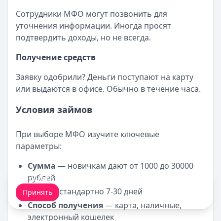
Сотрудники МФО могут позвонить для
уточнения информации. Иногда просят
подтвердить доходы, но не всегда.
Получение средств
Заявку одобрили? Деньги поступают на карту
или выдаются в офисе. Обычно в течение часа.
Условия займов
При выборе МФО изучите ключевые
параметры:
Сумма
— новичкам дают от 1000 до 30000
рублей
Мы обрабатываем ваши
cookie-файлы
.
Срок
— стандартно 7-30 дней
Принять
Способ получения
— карта, наличные,
электронный кошелек