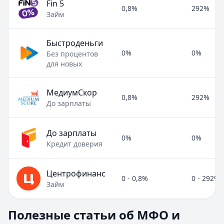
Fin 5
0,8%
292%
Займ
Быстроденьги
0%
0%
Без процентов
для новых
МедиумСкор
0,8%
292%
До зарплаты
До зарплаты
0%
0%
Кредит доверия
Центрофинанс
0 - 0,8%
0 - 292%
Займ
Полезные статьи об МФО и микрозаймах
Полезные статьи об МФО и
Раздел:
МФО и микрозаймы
. Всего статей:
8
.