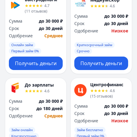
Я
Я
4.7
4.6
Ярославль
Ярославль
(
11
отзывов
)
Сумма
до 30 000 ₽
Вся Россия
Вся Россия
Сумма
до 30 000 ₽
Срок
до 30 дней
Срок
до 30 дней
Одобрение
Низкое
Одобрение
Среднее
Онлайн займ
Краткосрочный займ
Первый займ 0%
Срочно
Получить деньги
Получить деньги
Центрофинанс
До зарплаты
4.6
4.6
(
15
отзывов
)
Сумма
до 30 000 ₽
Сумма
до 30 000 ₽
Срок
до 180 дней
Срок
до 30 дней
Одобрение
Среднее
Одобрение
Низкое
Займ онлайн
Займ бесплатно
Круглосуточно
Первый займ 0%