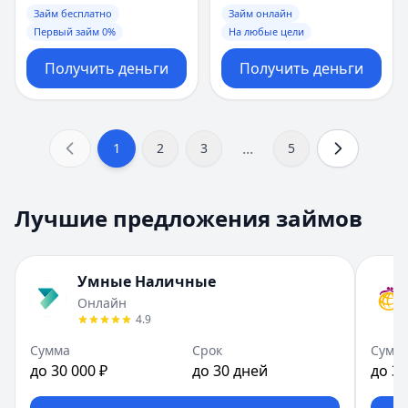
Займ бесплатно
Займ онлайн
Первый займ 0%
На любые цели
Получить деньги
Получить деньги
...
1
2
3
5
Лучшие предложения займов
Умные Наличные
Онлайн
4.9
Сумма
Срок
Сумм
до 30 000 ₽
до 30 дней
до 30