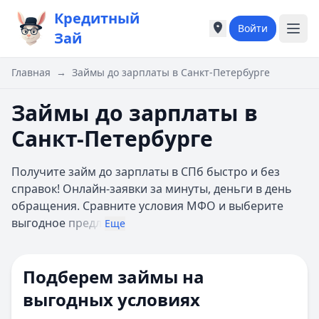
Кредитный
Войти
Города России
Города России
Зай
Популярные города
Популярные город
Москва
Москва
Главная
→
Займы до зарплаты в Санкт-Петербурге
Санкт-Петербург
Санкт-Петербург
Екатеринбург
Екатеринбург
Займы до зарплаты в
Казань
Казань
Санкт-Петербурге
А
А
Астрахань
Астрахань
Получите займ до зарплаты в СПб быстро и без
Б
Б
справок! Онлайн-заявки за минуты, деньги в день
Барнаул
Барнаул
обращения. Сравните условия МФО и выберите
Белгород
Белгород
выгодное
предл
Брянск
Брянск
Еще
В
В
Владивосток
Владивосток
Подберем займы на
Владимир
Владимир
Волгоград
Волгоград
выгодных условиях
Воронеж
Воронеж