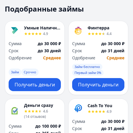
Москва
Москва
Подобранные займы
Н
Н
Набережные Челны
Набережные Челн
Нижний Новгород
Нижний Новгород
Умные Наличные
Финтерра
Новокузнецк
Новокузнецк
4.9
4.4
Новосибирск
Новосибирск
Сумма
до 30 000 ₽
Сумма
до 30 000 ₽
О
О
Срок
до 30 дней
Срок
до 31 дней
Омск
Омск
Одобрение
Среднее
Одобрение
Среднее
Оренбург
Оренбург
Займ бесплатно
П
П
Займ
Срочно
Первый займ 0%
Пенза
Пенза
Пермь
Пермь
Получить деньги
Получить деньги
Р
Р
Ростов-на-Дону
Ростов-на-Дону
Рязань
Рязань
Деньги сразу
Cash To You
4.6
4.9
С
С
(
14
отзывов
)
Самара
Самара
Сумма
до 30 000 ₽
Сумма
до 100 000 ₽
Санкт-Петербург
Санкт-Петербург
Срок
до 31 дней