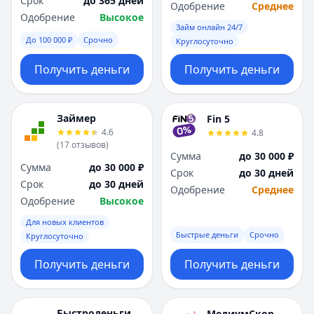
Срок
до 365 дней
Саратов
Саратов
Одобрение
Среднее
Одобрение
Высокое
Севастополь
Севастополь
Займ онлайн 24/7
Сочи
Сочи
До 100 000 ₽
Срочно
Круглосуточно
Сургут
Сургут
Т
Т
Получить деньги
Получить деньги
Тверь
Тверь
Тольятти
Тольятти
Займер
Томск
Томск
Fin 5
4.6
4.8
Тула
Тула
(
17
отзывов
)
Тюмень
Тюмень
Сумма
до 30 000 ₽
Сумма
до 30 000 ₽
У
У
Срок
до 30 дней
Срок
до 30 дней
Ульяновск
Ульяновск
Одобрение
Среднее
Одобрение
Высокое
Уфа
Уфа
Х
Х
Для новых клиентов
Быстрые деньги
Срочно
Хабаровск
Хабаровск
Круглосуточно
Ч
Ч
Получить деньги
Получить деньги
Чебоксары
Чебоксары
Челябинск
Челябинск
Чита
Чита
Быстроденьги
МедиумСкор