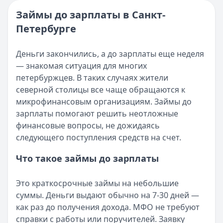
Опубликовано:
16 ноября 2025 г.
Читать новость
Категория:
МФО и микрозаймы
Займы до зарплаты в Санкт-
Возврат переплаты в «Займере»: актуальная инструкци
Читать статью
Петербурге
Кратко:
Разбираем, как вернуть переплату или ошибочно
Все статьи
Опубликовано:
5 декабря 2025 г.
Категория:
МФО
Деньги закончились, а до зарплаты еще неделя
Читать новость
— знакомая ситуация для многих
Срочный микрозайм 15 000 ₽ на карту: свежая подборка
петербуржцев. В таких случаях жители
Кратко:
Нужны 15 000 рублей на карту прямо сегодня? 
северной столицы все чаще обращаются к
Опубликовано:
5 декабря 2025 г.
микрофинансовым организациям. Займы до
Категория:
МФО
зарплаты помогают решить неотложные
Читать новость
финансовые вопросы, не дожидаясь
Рекордный рост доли клиентов МФО с iPhone: что стоит
следующего поступления средств на счет.
Кратко:
В III квартале 2025 года владельцы iPhone офо
Что такое займы до зарплаты
Опубликовано:
5 декабря 2025 г.
Категория:
МФО
Это краткосрочные займы на небольшие
Читать новость
суммы. Деньги выдают обычно на 7-30 дней —
57 сервисов микрозаймов через Госуслуги: где быстрее
как раз до получения дохода. МФО не требуют
Кратко:
Авторизация через Госуслуги ускоряет оформле
справки с работы или поручителей. Заявку
Опубликовано:
23 ноября 2025 г.