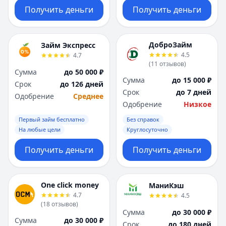
Получить деньги
Получить деньги
ДоброЗайм
Займ Экспресс
4.5
4.7
(
11
отзывов
)
Сумма
до 50 000 ₽
Сумма
до 15 000 ₽
Срок
до 126 дней
Срок
до 7 дней
Одобрение
Среднее
Одобрение
Низкое
Первый займ бесплатно
Без справок
На любые цели
Круглосуточно
Получить деньги
Получить деньги
One click money
МаниКэш
4.7
4.5
(
18
отзывов
)
Сумма
до 30 000 ₽
Сумма
до 30 000 ₽
Срок
до 180 дней