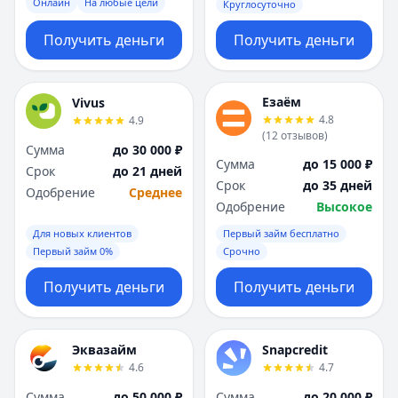
Онлайн
На любые цели
Круглосуточно
Получить деньги
Получить деньги
Езаём
Vivus
4.8
4.9
(
12
отзывов
)
Сумма
до 30 000 ₽
Сумма
до 15 000 ₽
Срок
до 21 дней
Срок
до 35 дней
Одобрение
Среднее
Одобрение
Высокое
Для новых клиентов
Первый займ бесплатно
Первый займ 0%
Срочно
Получить деньги
Получить деньги
Эквазайм
Snapcredit
4.6
4.7
Сумма
до 50 000 ₽
Сумма
до 20 000 ₽