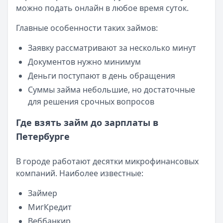
можно подать онлайн в любое время суток.
Категория:
МФО
Читать новость
Главные особенности таких займов:
Смс о «одобренном займе» от Bigmani Ru: как действов
Кратко:
Пришло СМС об одобрении займа от Bigmani Ru?
Заявку рассматривают за несколько минут
Опубликовано:
23 ноября 2025 г.
Документов нужно минимум
Категория:
МФО
Деньги поступают в день обращения
Читать новость
Суммы займа небольшие, но достаточные
Все новости
для решения срочных вопросов
Где взять займ до зарплаты в
Петербурге
В городе работают десятки микрофинансовых
компаний. Наиболее известные:
Займер
МигКредит
Веббанкир