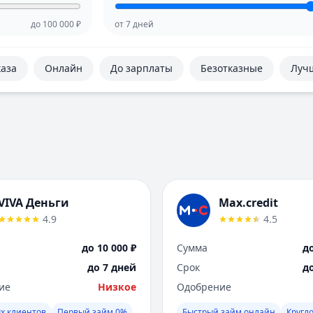
до
100 000
₽
от
7
дней
каза
Онлайн
До зарплаты
Безотказные
Луч
VIVA Деньги
Max.credit
4.9
4.5
до 10 000 ₽
Сумма
до
до 7 дней
Срок
д
ие
Низкое
Одобрение
х клиентов
Первый займ 0%
Быстрый займ онлайн
Кругл