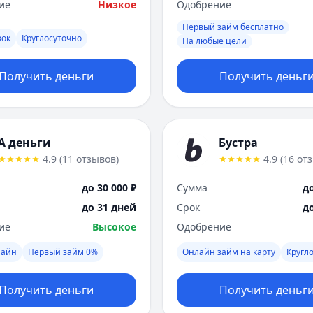
ие
Низкое
Одобрение
Первый займ бесплатно
вок
Круглосуточно
На любые цели
Получить деньги
Получить деньг
А деньги
Бустра
4.9
(
11
отзывов
)
4.9
(
16
от
до 30 000 ₽
Сумма
до
до 31 дней
Срок
д
ие
Высокое
Одобрение
лайн
Первый займ 0%
Онлайн займ на карту
Кругл
Получить деньги
Получить деньг