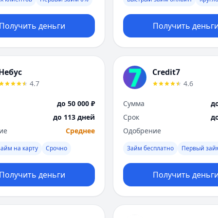
Получить деньги
Получить деньг
Небус
Credit7
4.7
4.6
до 50 000 ₽
Сумма
до
до 113 дней
Срок
д
ие
Среднее
Одобрение
айм на карту
Срочно
Займ бесплатно
Первый зай
Получить деньги
Получить деньг