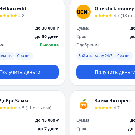
Belkacredit
One click money
4.8
4.7
(
18
от
до 30 000 ₽
Сумма
до
до 30 дней
Срок
д
ие
Высокое
Одобрение
платно
Срочно
Займ на карту 24/7
Срочно
Получить деньги
Получить деньг
ДоброЗайм
Займ Экспресс
4.5
(
11
отзывов
)
4.7
до 15 000 ₽
Сумма
до
до 7 дней
Срок
до