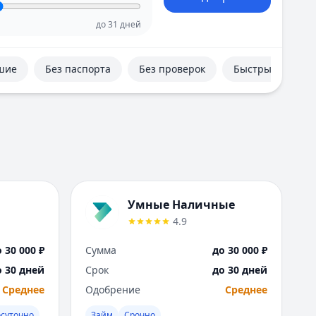
Е
Екатеринбург
до
31
дней
И
Иваново
шие
Без паспорта
Без проверок
Быстрые
Ижевск
Иркутск
К
Казань
Калининград
Кемерово
Киров
Краснодар
Умные Наличные
Красноярск
4.9
Курск
Л
 30 000 ₽
Сумма
до 30 000 ₽
Липецк
о 30 дней
Срок
до 30 дней
М
Среднее
Одобрение
Среднее
Магнитогорск
Махачкала
осуточно
Займ
Срочно