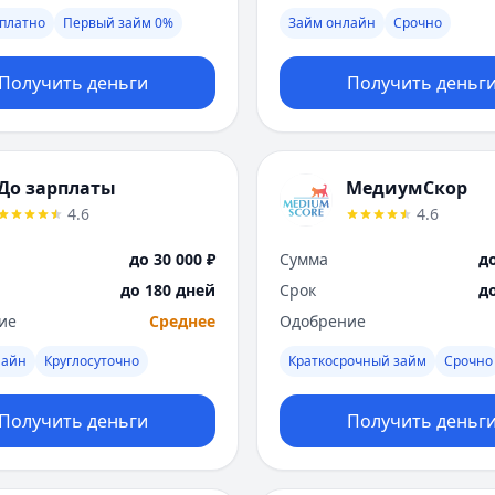
платно
Первый займ 0%
Займ онлайн
Срочно
Получить деньги
Получить деньг
До зарплаты
МедиумСкор
4.6
4.6
до 30 000 ₽
Сумма
до
до 180 дней
Срок
д
ие
Среднее
Одобрение
лайн
Круглосуточно
Краткосрочный займ
Срочно
Получить деньги
Получить деньг