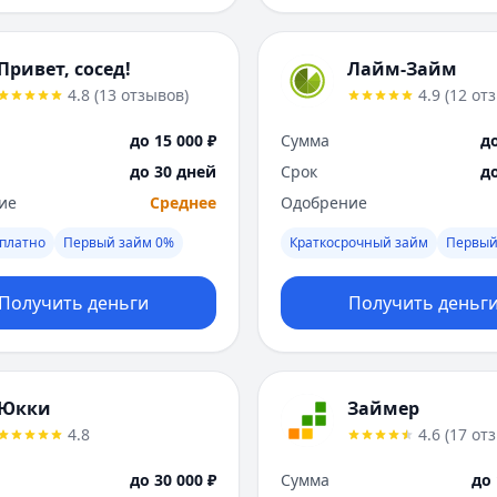
Привет, сосед!
Лайм-Займ
4.8
(
13
отзывов
)
4.9
(
12
от
до 15 000 ₽
Сумма
до
до 30 дней
Срок
д
ие
Среднее
Одобрение
платно
Первый займ 0%
Краткосрочный займ
Первый
Получить деньги
Получить деньг
Юкки
Займер
4.8
4.6
(
17
от
до 30 000 ₽
Сумма
до 