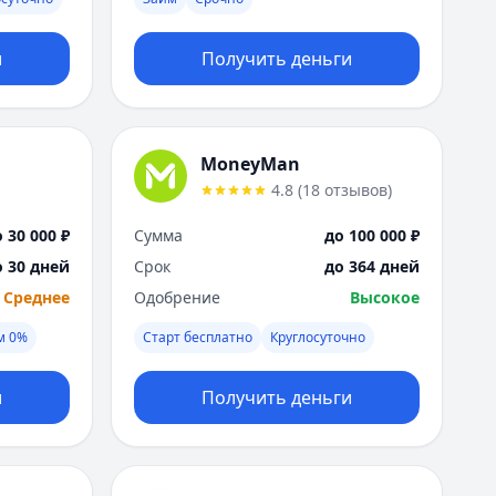
Москва
Н
и
Получить деньги
Набережные Челны
Нижний Новгород
Новокузнецк
Новосибирск
MoneyMan
О
4.8
(
18
отзывов
)
Омск
Оренбург
 30 000 ₽
Сумма
до 100 000 ₽
П
о 30 дней
Срок
до 364 дней
Пенза
Среднее
Одобрение
Высокое
Пермь
Р
м 0%
Старт бесплатно
Круглосуточно
Ростов-на-Дону
Рязань
и
Получить деньги
С
Самара
Санкт-Петербург