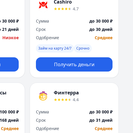
Саратов
Cashiro
Севастополь
4.7
Сочи
 30 000 ₽
Сумма
до 30 000 ₽
Сургут
Т
о 21 дней
Срок
до 30 дней
Тверь
Низкое
Одобрение
Среднее
Тольятти
Займ на карту 24/7
Срочно
Томск
Тула
и
Получить деньги
Тюмень
У
Ульяновск
Уфа
нсы
Финтерра
Х
4.4
Хабаровск
Ч
100 000 ₽
Сумма
до 30 000 ₽
Чебоксары
 168 дней
Срок
до 31 дней
Челябинск
Среднее
Одобрение
Среднее
Чита