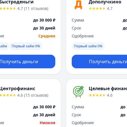
Быстроденьги
Дополучкино
4.7
(
11
отзывов
)
4.7
до 30 000 ₽
Сумма
до
до 30 дней
Срок
д
ие
Среднее
Одобрение
займ
Первый займ 0%
Первый займ 0%
Получить деньги
Получить деньг
Центрофинанс
Целевые фина
4.6
(
15
отзывов
)
4.6
до 30 000 ₽
Сумма
до 
до 30 дней
Срок
до
ие
Низкое
Одобрение