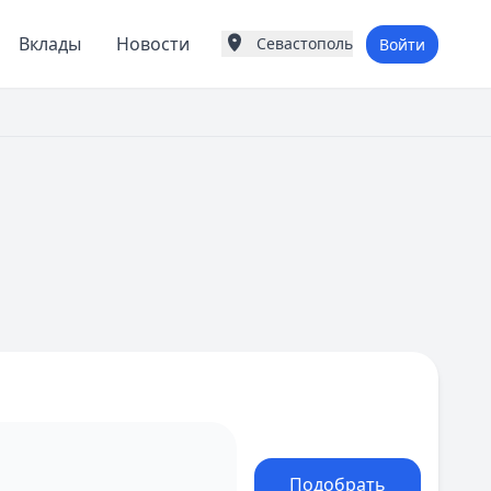
Вклады
Новости
Севастополь
Войти
Города России
Популярные города
Москва
Санкт-Петербург
Екатеринбург
Казань
А
Астрахань
Б
Барнаул
Белгород
Брянск
В
Владивосток
Владимир
Волгоград
Воронеж
Подобрать