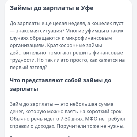
Читать новость
Категория:
МФО и микрозаймы
Займы до зарплаты в Уфе
Возврат переплаты в «Займере»: актуальная инструкци
Читать статью
Кратко:
Разбираем, как вернуть переплату или ошибочно
Все статьи
До зарплаты еще целая неделя, а кошелек пуст
Опубликовано:
5 декабря 2025 г.
— знакомая ситуация? Многие уфимцы в таких
Категория:
МФО
случаях обращаются к микрофинансовым
Читать новость
организациям. Краткосрочные займы
Срочный микрозайм 15 000 ₽ на карту: свежая подборка
действительно помогают решить финансовые
Кратко:
Нужны 15 000 рублей на карту прямо сегодня? 
трудности. Но так ли это просто, как кажется на
Опубликовано:
5 декабря 2025 г.
первый взгляд?
Категория:
МФО
Читать новость
Что представляют собой займы до
Рекордный рост доли клиентов МФО с iPhone: что стоит
зарплаты
Кратко:
В III квартале 2025 года владельцы iPhone офо
Опубликовано:
5 декабря 2025 г.
Займ до зарплаты — это небольшая сумма
Категория:
МФО
денег, которую можно взять на короткий срок.
Читать новость
Обычно речь идет о 7-30 днях. МФО не требуют
57 сервисов микрозаймов через Госуслуги: где быстрее
справки о доходах. Поручители тоже не нужны.
Кратко:
Авторизация через Госуслуги ускоряет оформле
Опубликовано:
23 ноября 2025 г.