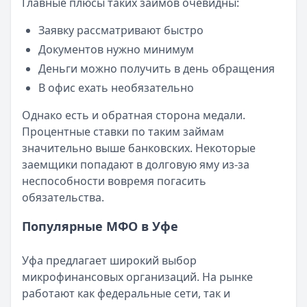
Главные плюсы таких займов очевидны:
Категория:
МФО
Читать новость
Заявку рассматривают быстро
Смс о «одобренном займе» от Bigmani Ru: как действов
Документов нужно минимум
Кратко:
Пришло СМС об одобрении займа от Bigmani Ru?
Деньги можно получить в день обращения
Опубликовано:
23 ноября 2025 г.
В офис ехать необязательно
Категория:
МФО
Читать новость
Однако есть и обратная сторона медали.
Все новости
Процентные ставки по таким займам
значительно выше банковских. Некоторые
заемщики попадают в долговую яму из-за
неспособности вовремя погасить
обязательства.
Популярные МФО в Уфе
Уфа предлагает широкий выбор
микрофинансовых организаций. На рынке
работают как федеральные сети, так и