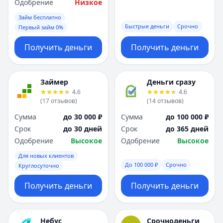
Саратов
Саратов
Одобрение
Низкое
Севастополь
Севастополь
Займ бесплатно
Сочи
Сочи
Быстрые деньги
Срочно
Первый займ 0%
Сургут
Сургут
Получить деньги
Получить деньги
Т
Т
Тверь
Тверь
Тольятти
Тольятти
Займер
Деньги сразу
Томск
Томск
4.6
4.6
Тула
Тула
(
17
отзывов
)
(
14
отзывов
)
Тюмень
Тюмень
Сумма
до 30 000 ₽
Сумма
до 100 000 ₽
У
У
Срок
до 30 дней
Срок
до 365 дней
Ульяновск
Ульяновск
Одобрение
Высокое
Одобрение
Высокое
Уфа
Уфа
Х
Х
Для новых клиентов
До 100 000 ₽
Срочно
Круглосуточно
Хабаровск
Хабаровск
Ч
Ч
Получить деньги
Получить деньги
Чебоксары
Чебоксары
Челябинск
Челябинск
Чита
Чита
Небус
Срочноденьги