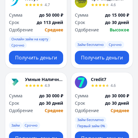
Я
Я
4.7
4.6
Ярославль
Ярославль
Сумма
до 50 000 ₽
Сумма
до 15 000 ₽
Вся Россия
Вся Россия
Срок
до 113 дней
Срок
до 30 дней
Одобрение
Среднее
Одобрение
Высокое
Онлайн займ на карту
Займ бесплатно
Срочно
Срочно
Получить деньги
Получить деньги
Умные Наличные
Credit7
4.9
4.6
Сумма
до 30 000 ₽
Сумма
до 30 000 ₽
Срок
до 30 дней
Срок
до 30 дней
Одобрение
Среднее
Одобрение
Среднее
Займ бесплатно
Займ
Срочно
Первый займ 0%