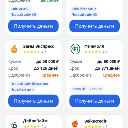
Одобрение
Высокое
Займ онлайн
Займ бесплатно
Первый займ 0%
Первый займ 0%
Получить деньги
Получить деньги
Займ Экспресс
Финмолл
4.7
4.7
Сумма
до 50 000 ₽
Сумма
до 60 000 ₽
Срок
до 126 дней
Срок
до 371 дней
Одобрение
Среднее
Одобрение
Среднее
Первый займ бесплатно
Базовый
Срочно
На любые цели
Получить деньги
Получить деньги
ДоброЗайм
Belkacredit
4.5
4.8