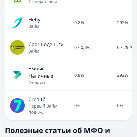
Стандартный
Небус
0,8%
292%
Займ
Срочноденьги
0 - 0,8%
0 - 292%
Займ
Умные
0,8%
292%
Наличные
Онлайн
Credit7
0%
0%
Первый Займ
под 0%
Полезные статьи об МФО и микрозаймах
Полезные статьи об МФО и
Раздел:
МФО и микрозаймы
. Всего статей:
8
.