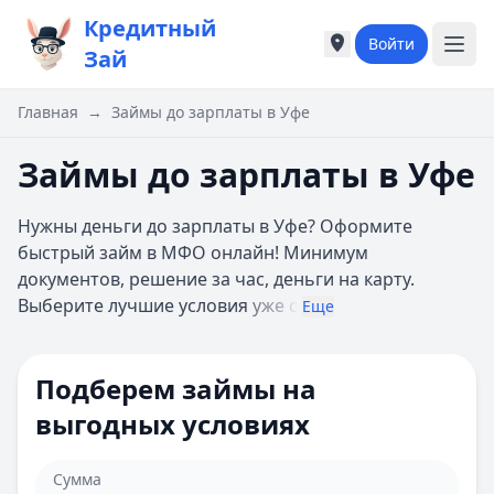
Кредитный
Войти
Города России
Города России
Зай
Популярные города
Популярные город
Москва
Москва
Главная
→
Займы до зарплаты в Уфе
Санкт-Петербург
Санкт-Петербург
Екатеринбург
Екатеринбург
Займы до зарплаты в Уфе
Казань
Казань
А
А
Нужны деньги до зарплаты в Уфе? Оформите
Астрахань
Астрахань
быстрый займ в МФО онлайн! Минимум
Б
Б
документов, решение за час, деньги на карту.
Барнаул
Барнаул
Выберите лучшие условия
уже с
Еще
Белгород
Белгород
Брянск
Брянск
В
В
Подберем займы на
Владивосток
Владивосток
выгодных условиях
Владимир
Владимир
Волгоград
Волгоград
Воронеж
Воронеж
Сумма