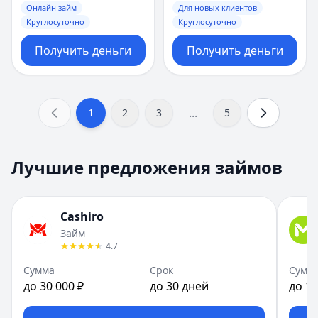
Онлайн займ
Для новых клиентов
Круглосуточно
Круглосуточно
Получить деньги
Получить деньги
...
1
2
3
5
Лучшие предложения займов
Cashiro
Займ
4.7
Сумма
Срок
Сумм
до 30 000 ₽
до 30 дней
до 10