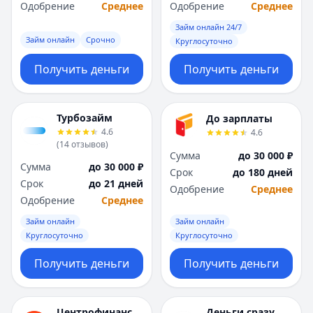
Саратов
Саратов
Одобрение
Среднее
Одобрение
Среднее
Севастополь
Севастополь
Займ онлайн 24/7
Сочи
Сочи
Займ онлайн
Срочно
Круглосуточно
Сургут
Сургут
Т
Т
Получить деньги
Получить деньги
Тверь
Тверь
Тольятти
Тольятти
Турбозайм
Томск
Томск
До зарплаты
4.6
4.6
Тула
Тула
(
14
отзывов
)
Тюмень
Тюмень
Сумма
до 30 000 ₽
Сумма
до 30 000 ₽
У
У
Срок
до 180 дней
Срок
до 21 дней
Ульяновск
Ульяновск
Одобрение
Среднее
Одобрение
Среднее
Уфа
Уфа
Х
Х
Займ онлайн
Займ онлайн
Хабаровск
Хабаровск
Круглосуточно
Круглосуточно
Ч
Ч
Получить деньги
Получить деньги
Чебоксары
Чебоксары
Челябинск
Челябинск
Чита
Чита
Центрофинанс
Деньги сразу