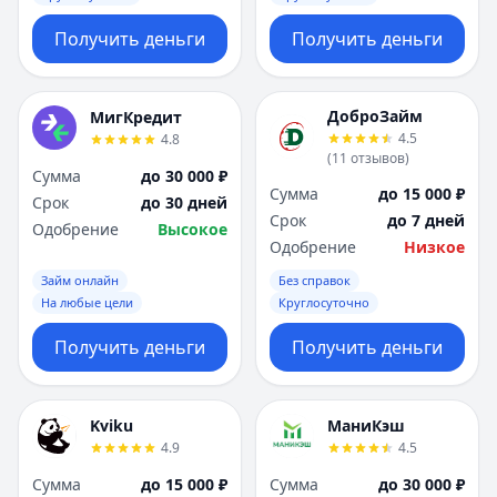
Получить деньги
Получить деньги
ДоброЗайм
МигКредит
4.5
4.8
(
11
отзывов
)
Сумма
до 30 000 ₽
Сумма
до 15 000 ₽
Срок
до 30 дней
Срок
до 7 дней
Одобрение
Высокое
Одобрение
Низкое
Займ онлайн
Без справок
На любые цели
Круглосуточно
Получить деньги
Получить деньги
Kviku
МаниКэш
4.9
4.5
Сумма
до 15 000 ₽
Сумма
до 30 000 ₽