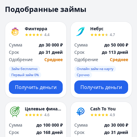
Москва
Москва
Подобранные займы
Н
Н
Набережные Челны
Набережные Челн
Нижний Новгород
Нижний Новгород
Финтерра
Небус
Новокузнецк
Новокузнецк
4.4
4.7
Новосибирск
Новосибирск
Сумма
до 30 000 ₽
Сумма
до 50 000 ₽
О
О
Срок
до 31 дней
Срок
до 113 дней
Омск
Омск
Одобрение
Среднее
Одобрение
Среднее
Оренбург
Оренбург
Займ бесплатно
Онлайн займ на карту
П
П
Первый займ 0%
Срочно
Пенза
Пенза
Пермь
Пермь
Получить деньги
Получить деньги
Р
Р
Ростов-на-Дону
Ростов-на-Дону
Рязань
Рязань
Целевые финансы
Cash To You
4.6
4.9
С
С
Самара
Самара
Сумма
до 100 000 ₽
Сумма
до 30 000 ₽
Санкт-Петербург
Санкт-Петербург
Срок
до 168 дней
Срок
до 31 дней