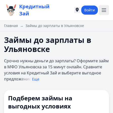
Кредитный
Войти
Города России
Города России
Зай
Популярные города
Популярные город
Москва
Москва
Главная
→
Займы до зарплаты в Ульяновске
Санкт-Петербург
Санкт-Петербург
Екатеринбург
Екатеринбург
Займы до зарплаты в
Казань
Казань
Ульяновске
А
А
Астрахань
Астрахань
Срочно нужны деньги до зарплаты? Оформите займ
Б
Б
в МФО Ульяновска за 15 минут онлайн. Сравните
Барнаул
Барнаул
условия на Кредитный Зай и выберите выгодное
Белгород
Белгород
предлож
ение
Брянск
Брянск
Еще
В
В
Владивосток
Владивосток
Подберем займы на
Владимир
Владимир
Волгоград
Волгоград
выгодных условиях
Воронеж
Воронеж