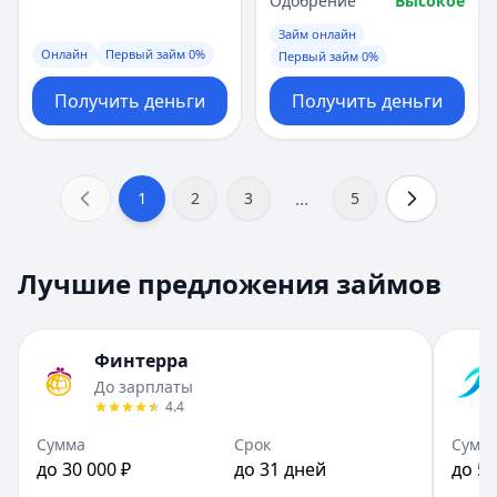
Одобрение
Высокое
Займ онлайн
Онлайн
Первый займ 0%
Первый займ 0%
Получить деньги
Получить деньги
...
1
2
3
5
Лучшие предложения займов
Финтерра
До зарплаты
4.4
Сумма
Срок
Сумм
до 30 000 ₽
до 31 дней
до 50