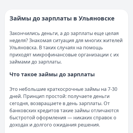
Кратко:
Нужны деньги прямо сейчас? Получите онлайн-з
Категория:
МФО
Опубликовано:
16 ноября 2025 г.
Читать новость
Категория:
МФО и микрозаймы
Займы до зарплаты в Ульяновске
Возврат переплаты в «Займере»: актуальная инструкци
Читать статью
Кратко:
Разбираем, как вернуть переплату или ошибочно
Все статьи
Закончились деньги, а до зарплаты еще целая
Опубликовано:
5 декабря 2025 г.
неделя? Знакомая ситуация для многих жителей
Категория:
МФО
Ульяновска. В таких случаях на помощь
Читать новость
приходят микрофинансовые организации с их
Срочный микрозайм 15 000 ₽ на карту: свежая подборка
займами до зарплаты.
Кратко:
Нужны 15 000 рублей на карту прямо сегодня? 
Опубликовано:
5 декабря 2025 г.
Что такое займы до зарплаты
Категория:
МФО
Читать новость
Это небольшие краткосрочные займы на 7-30
Рекордный рост доли клиентов МФО с iPhone: что стоит
дней. Принцип простой: получаете деньги
Кратко:
В III квартале 2025 года владельцы iPhone офо
сегодня, возвращаете в день зарплаты. От
Опубликовано:
5 декабря 2025 г.
банковских кредитов такие займы отличаются
Категория:
МФО
быстротой оформления — никаких справок о
Читать новость
доходах и долгого ожидания решения.
57 сервисов микрозаймов через Госуслуги: где быстрее