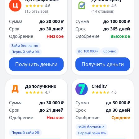
Я
Я
4.6
4.6
Ярославль
Ярославль
(
15
отзывов
)
(
14
отзывов
)
Вся Россия
Вся Россия
Сумма
до 30 000 ₽
Сумма
до 100 000 ₽
Срок
до 30 дней
Срок
до 365 дней
Одобрение
Низкое
Одобрение
Высокое
Займ бесплатно
До 100 000 ₽
Срочно
Первый займ 0%
Получить деньги
Получить деньги
Дополучкино
Credit7
4.7
4.6
Сумма
до 30 000 ₽
Сумма
до 30 000 ₽
Срок
до 21 дней
Срок
до 30 дней
Одобрение
Низкое
Одобрение
Среднее
Займ бесплатно
Первый займ 0%
Первый займ 0%