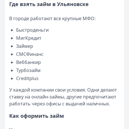
Кратко:
Авторизация через Госуслуги ускоряет оформле
Где взять займ в Ульяновске
Опубликовано:
23 ноября 2025 г.
Категория:
МФО
В городе работают все крупные МФО:
Читать новость
Смс о «одобренном займе» от Bigmani Ru: как действов
Быстроденьги
Кратко:
Пришло СМС об одобрении займа от Bigmani Ru?
МигКредит
Опубликовано:
23 ноября 2025 г.
Займер
Категория:
МФО
СМСФинанс
Читать новость
Веббанкир
Все новости
Турбозайм
Creditplus
У каждой компании свои условия. Одни делают
ставку на онлайн-займы, другие предпочитают
работать через офисы с выдачей наличных.
Как оформить займ