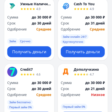
Я
Я
Умные Наличные
Cash To You
Ярославль
Ярославль
4.9
4.9
Вся Россия
Вся Россия
Сумма
до 30 000 ₽
Сумма
до 30 000 ₽
Срок
до 30 дней
Срок
до 31 дней
Одобрение
Среднее
Одобрение
Среднее
Займ онлайн 24/7
Займ
Срочно
Круглосуточно
Получить деньги
Получить деньги
Credit7
Дополучкино
4.6
4.7
Сумма
до 30 000 ₽
Сумма
до 30 000 ₽
Срок
до 30 дней
Срок
до 21 дней
Одобрение
Среднее
Одобрение
Низкое
Займ бесплатно
Первый займ 0%
Первый займ 0%