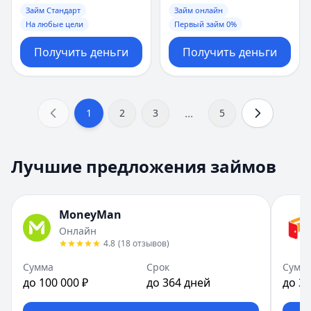
Займ Стандарт
Займ онлайн
На любые цели
Первый займ 0%
Получить деньги
Получить деньги
...
1
2
3
5
Лучшие предложения займов
MoneyMan
Онлайн
4.8
(
18
отзывов
)
Сумма
Срок
Сумм
до 100 000 ₽
до 364 дней
до 30