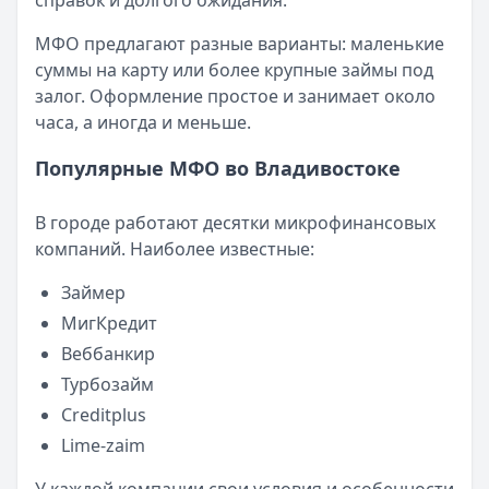
справок и долгого ожидания.
Кратко:
Авторизация через Госуслуги ускоряет оформле
Опубликовано:
23 ноября 2025 г.
МФО предлагают разные варианты: маленькие
Категория:
МФО
суммы на карту или более крупные займы под
Читать новость
залог. Оформление простое и занимает около
Смс о «одобренном займе» от Bigmani Ru: как действов
часа, а иногда и меньше.
Кратко:
Пришло СМС об одобрении займа от Bigmani Ru?
Опубликовано:
23 ноября 2025 г.
Популярные МФО во Владивостоке
Категория:
МФО
Читать новость
В городе работают десятки микрофинансовых
Все новости
компаний. Наиболее известные:
Займер
МигКредит
Веббанкир
Турбозайм
Creditplus
Lime-zaim