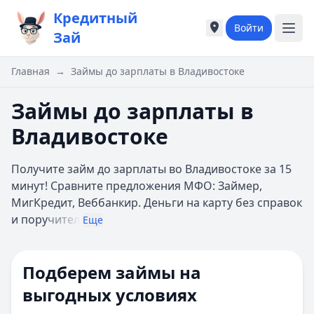
Кредитный
Войти
Города России
Города России
Зай
Популярные города
Популярные город
Москва
Москва
Главная
→
Займы до зарплаты в Владивостоке
Санкт-Петербург
Санкт-Петербург
Екатеринбург
Екатеринбург
Займы до зарплаты в
Казань
Казань
Владивостоке
А
А
Астрахань
Астрахань
Получите займ до зарплаты во Владивостоке за 15
Б
Б
минут! Сравните предложения МФО: Займер,
Барнаул
Барнаул
МигКредит, Веббанкир. Деньги на карту без справок
Белгород
Белгород
и пору
чител
Брянск
Брянск
Еще
В
В
Владивосток
Владивосток
Подберем займы на
Владимир
Владимир
Волгоград
Волгоград
выгодных условиях
Воронеж
Воронеж