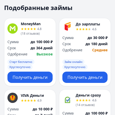
Москва
Москва
Подобранные займы
Н
Н
Набережные Челны
Набережные Челн
Нижний Новгород
Нижний Новгород
MoneyMan
До зарплаты
Новокузнецк
Новокузнецк
4.8
4.6
(
18
отзывов
)
Новосибирск
Новосибирск
Сумма
до 30 000 ₽
О
О
Сумма
до 100 000 ₽
Срок
до 180 дней
Омск
Омск
Срок
до 364 дней
Одобрение
Среднее
Оренбург
Оренбург
Одобрение
Высокое
П
П
Старт бесплатно
Займ онлайн
Пенза
Пенза
Круглосуточно
Круглосуточно
Пермь
Пермь
Получить деньги
Получить деньги
Р
Р
Ростов-на-Дону
Ростов-на-Дону
Рязань
Рязань
Деньги сразу
VIVA Деньги
С
С
4.6
4.9
Самара
Самара
(
14
отзывов
)
Сумма
до 10 000 ₽
Санкт-Петербург
Санкт-Петербург
Сумма
до 100 000 ₽