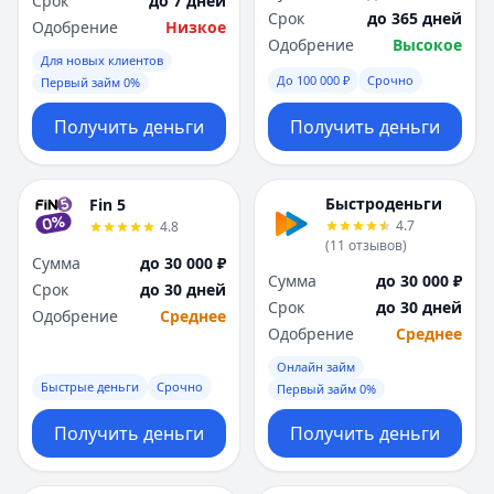
Срок
до 7 дней
Саратов
Саратов
Срок
до 365 дней
Одобрение
Низкое
Севастополь
Севастополь
Одобрение
Высокое
Сочи
Сочи
Для новых клиентов
Сургут
Сургут
До 100 000 ₽
Срочно
Первый займ 0%
Т
Т
Получить деньги
Получить деньги
Тверь
Тверь
Тольятти
Тольятти
Томск
Томск
Быстроденьги
Fin 5
Тула
Тула
4.7
4.8
Тюмень
Тюмень
(
11
отзывов
)
Сумма
до 30 000 ₽
У
У
Сумма
до 30 000 ₽
Срок
до 30 дней
Ульяновск
Ульяновск
Срок
до 30 дней
Одобрение
Среднее
Уфа
Уфа
Одобрение
Среднее
Х
Х
Онлайн займ
Хабаровск
Хабаровск
Быстрые деньги
Срочно
Первый займ 0%
Ч
Ч
Чебоксары
Чебоксары
Получить деньги
Получить деньги
Челябинск
Челябинск
Чита
Чита