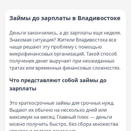
Кратко:
Нужны деньги прямо сейчас? Получите онлайн-з
Категория:
МФО
Опубликовано:
16 ноября 2025 г.
Читать новость
Категория:
МФО и микрозаймы
Займы до зарплаты в Владивостоке
Возврат переплаты в «Займере»: актуальная инструкци
Читать статью
Кратко:
Разбираем, как вернуть переплату или ошибочно
Все статьи
Деньги закончились, а до зарплаты еще неделя.
Опубликовано:
5 декабря 2025 г.
Знакомая ситуация? Жители Владивостока все
Категория:
МФО
чаще решают эту проблему с помощью
Читать новость
микрофинансовых организаций. Такой способ
Срочный микрозайм 15 000 ₽ на карту: свежая подборка
получения денег выручает при неожиданных
Кратко:
Нужны 15 000 рублей на карту прямо сегодня? 
тратах или временных финансовых сложностях.
Опубликовано:
5 декабря 2025 г.
Категория:
МФО
Что представляют собой займы до
Читать новость
зарплаты
Рекордный рост доли клиентов МФО с iPhone: что стоит
Кратко:
В III квартале 2025 года владельцы iPhone офо
Это краткосрочные займы для срочных нужд.
Опубликовано:
5 декабря 2025 г.
Выдают их обычно на несколько дней или
Категория:
МФО
максимум на месяц. Главный плюс — деньги
Читать новость
можно получить быстро, без сбора множества
57 сервисов микрозаймов через Госуслуги: где быстрее