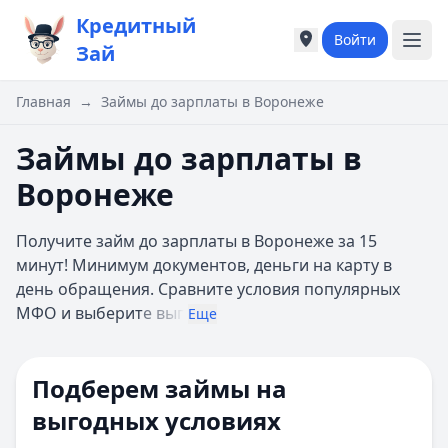
Кредитный
Войти
Города России
Города России
Зай
Популярные города
Популярные город
Москва
Москва
Главная
→
Займы до зарплаты в Воронеже
Санкт-Петербург
Санкт-Петербург
Екатеринбург
Екатеринбург
Займы до зарплаты в
Казань
Казань
Воронеже
А
А
Астрахань
Астрахань
Получите займ до зарплаты в Воронеже за 15
Б
Б
минут! Минимум документов, деньги на карту в
Барнаул
Барнаул
день обращения. Сравните условия популярных
Белгород
Белгород
МФО и выберит
е выг
Брянск
Брянск
Еще
В
В
Владивосток
Владивосток
Подберем займы на
Владимир
Владимир
Волгоград
Волгоград
выгодных условиях
Воронеж
Воронеж