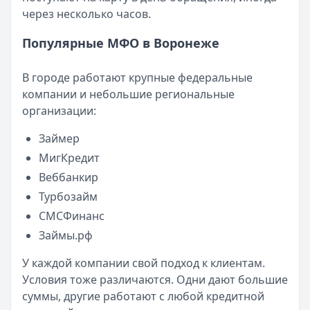
Опубликовано:
23 ноября 2025 г.
через несколько часов.
Категория:
МФО
Читать новость
Популярные МФО в Воронеже
Смс о «одобренном займе» от Bigmani Ru: как действов
Кратко:
Пришло СМС об одобрении займа от Bigmani Ru?
В городе работают крупные федеральные
Опубликовано:
23 ноября 2025 г.
компании и небольшие региональные
Категория:
МФО
организации:
Читать новость
Займер
Все новости
МигКредит
Веббанкир
Турбозайм
СМСФинанс
Займы.рф
У каждой компании свой подход к клиентам.
Условия тоже различаются. Одни дают большие
суммы, другие работают с любой кредитной