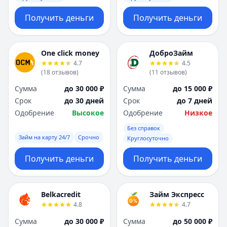
Получить деньги
Получить деньги
One click money
ДоброЗайм
4.7
4.5
(
18
отзывов
)
(
11
отзывов
)
Сумма
до 30 000 ₽
Сумма
до 15 000 ₽
Срок
до 30 дней
Срок
до 7 дней
Одобрение
Высокое
Одобрение
Низкое
Без справок
Займ на карту 24/7
Срочно
Круглосуточно
Получить деньги
Получить деньги
Belkacredit
Займ Экспресс
4.8
4.7
Сумма
до 30 000 ₽
Сумма
до 50 000 ₽