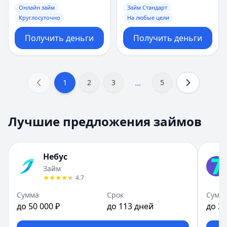
Онлайн займ
Займ Стандарт
Круглосуточно
На любые цели
Получить деньги
Получить деньги
...
1
2
3
5
Лучшие предложения займов
Небус
Займ
4.7
Сумма
Срок
Сумм
до 50 000 ₽
до 113 дней
до 30