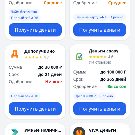
Саратов
Саратов
Одобрение
Среднее
Одобрение
Среднее
Севастополь
Севастополь
Займ бесплатно
Сочи
Сочи
Займ на карту 24/7
Срочно
Первый займ 0%
Сургут
Сургут
Т
Т
Получить деньги
Получить деньги
Тверь
Тверь
Тольятти
Тольятти
Деньги сразу
Томск
Томск
Дополучкино
4.6
4.7
Тула
Тула
(
14
отзывов
)
Тюмень
Тюмень
Сумма
до 30 000 ₽
Сумма
до 100 000 ₽
У
У
Срок
до 21 дней
Срок
до 365 дней
Ульяновск
Ульяновск
Одобрение
Низкое
Одобрение
Высокое
Уфа
Уфа
Х
Х
Первый займ 0%
До 100 000 ₽
Срочно
Хабаровск
Хабаровск
Получить деньги
Получить деньги
Ч
Ч
Чебоксары
Чебоксары
Челябинск
Челябинск
Умные Наличные
VIVA Деньги
Чита
Чита