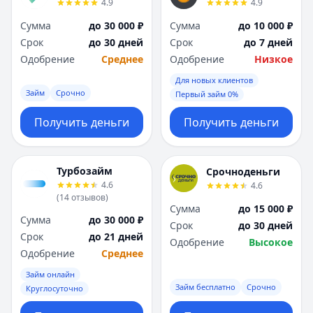
4.9
4.9
Я
Я
Ярославль
Ярославль
Сумма
до 30 000 ₽
Сумма
до 10 000 ₽
Вся Россия
Вся Россия
Срок
до 30 дней
Срок
до 7 дней
Одобрение
Среднее
Одобрение
Низкое
Для новых клиентов
Займ
Срочно
Первый займ 0%
Получить деньги
Получить деньги
Турбозайм
Срочноденьги
4.6
4.6
(
14
отзывов
)
Сумма
до 15 000 ₽
Сумма
до 30 000 ₽
Срок
до 30 дней
Срок
до 21 дней
Одобрение
Высокое
Одобрение
Среднее
Займ онлайн
Займ бесплатно
Срочно
Круглосуточно