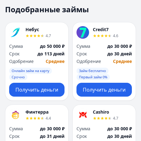
Москва
Москва
Подобранные займы
Н
Н
Набережные Челны
Набережные Челн
Нижний Новгород
Нижний Новгород
Небус
Credit7
Новокузнецк
Новокузнецк
4.7
4.6
Новосибирск
Новосибирск
Сумма
до 50 000 ₽
Сумма
до 30 000 ₽
О
О
Срок
до 113 дней
Срок
до 30 дней
Омск
Омск
Одобрение
Среднее
Одобрение
Среднее
Оренбург
Оренбург
Онлайн займ на карту
Займ бесплатно
П
П
Срочно
Первый займ 0%
Пенза
Пенза
Пермь
Пермь
Получить деньги
Получить деньги
Р
Р
Ростов-на-Дону
Ростов-на-Дону
Рязань
Рязань
Финтерра
Cashiro
4.4
4.7
С
С
Самара
Самара
Сумма
до 30 000 ₽
Сумма
до 30 000 ₽
Санкт-Петербург
Санкт-Петербург
Срок
до 31 дней
Срок
до 30 дней