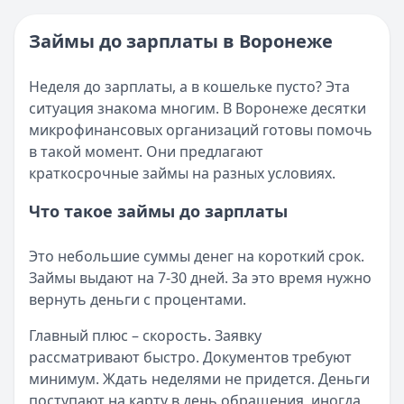
Категория:
МФО
Опубликовано:
16 ноября 2025 г.
Читать новость
Категория:
МФО и микрозаймы
Займы до зарплаты в Воронеже
Возврат переплаты в «Займере»: актуальная инструкци
Читать статью
Кратко:
Разбираем, как вернуть переплату или ошибочно
Все статьи
Неделя до зарплаты, а в кошельке пусто? Эта
Опубликовано:
5 декабря 2025 г.
ситуация знакома многим. В Воронеже десятки
Категория:
МФО
микрофинансовых организаций готовы помочь
Читать новость
в такой момент. Они предлагают
Срочный микрозайм 15 000 ₽ на карту: свежая подборка
краткосрочные займы на разных условиях.
Кратко:
Нужны 15 000 рублей на карту прямо сегодня? 
Опубликовано:
5 декабря 2025 г.
Что такое займы до зарплаты
Категория:
МФО
Читать новость
Это небольшие суммы денег на короткий срок.
Рекордный рост доли клиентов МФО с iPhone: что стоит
Займы выдают на 7-30 дней. За это время нужно
Кратко:
В III квартале 2025 года владельцы iPhone офо
вернуть деньги с процентами.
Опубликовано:
5 декабря 2025 г.
Категория:
МФО
Главный плюс – скорость. Заявку
Читать новость
рассматривают быстро. Документов требуют
57 сервисов микрозаймов через Госуслуги: где быстрее
минимум. Ждать неделями не придется. Деньги
Кратко:
Авторизация через Госуслуги ускоряет оформле
поступают на карту в день обращения, иногда