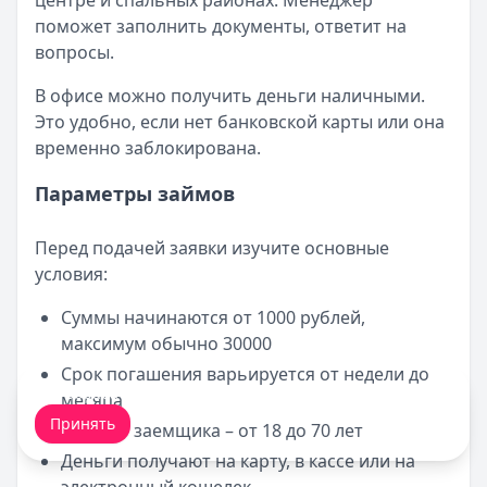
центре и спальных районах. Менеджер
поможет заполнить документы, ответит на
вопросы.
В офисе можно получить деньги наличными.
Это удобно, если нет банковской карты или она
временно заблокирована.
Параметры займов
Перед подачей заявки изучите основные
условия:
Суммы начинаются от 1000 рублей,
максимум обычно 30000
Срок погашения варьируется от недели до
Мы обрабатываем ваши
cookie-файлы
.
месяца
Принять
Возраст заемщика – от 18 до 70 лет
Деньги получают на карту, в кассе или на