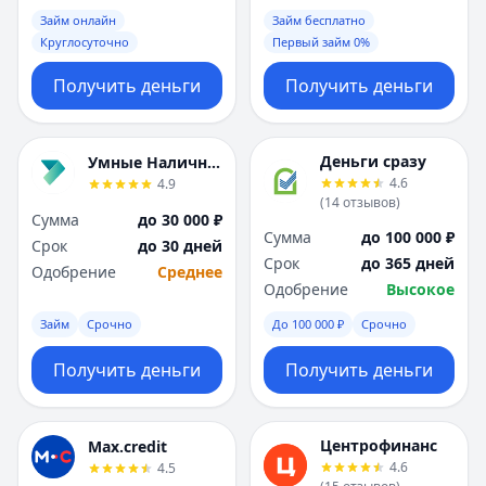
Саратов
Саратов
Займ онлайн
Займ бесплатно
Севастополь
Севастополь
Круглосуточно
Первый займ 0%
Сочи
Сочи
Сургут
Сургут
Получить деньги
Получить деньги
Т
Т
Тверь
Тверь
Тольятти
Тольятти
Деньги сразу
Умные Наличные
Томск
Томск
4.6
4.9
(
14
отзывов
)
Тула
Тула
Сумма
до 30 000 ₽
Тюмень
Тюмень
Сумма
до 100 000 ₽
Срок
до 30 дней
У
У
Срок
до 365 дней
Одобрение
Среднее
Ульяновск
Ульяновск
Одобрение
Высокое
Уфа
Уфа
Займ
Срочно
До 100 000 ₽
Срочно
Х
Х
Хабаровск
Хабаровск
Получить деньги
Получить деньги
Ч
Ч
Чебоксары
Чебоксары
Челябинск
Челябинск
Центрофинанс
Max.credit
4.6
4.5
Чита
Чита