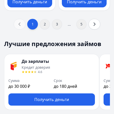
Получить деньги
Получить деньги
...
1
2
3
5
Лучшие предложения займов
До зарплаты
Кредит доверия
4.6
Сумма
Срок
Сумм
до 30 000 ₽
до 180 дней
до 30
Получить деньги