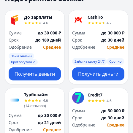
Москва
Москва
Н
Н
До зарплаты
Cashiro
Набережные Челны
Набережные Челн
4.6
4.7
Нижний Новгород
Нижний Новгород
Сумма
до 30 000 ₽
Сумма
до 30 000 ₽
Новокузнецк
Новокузнецк
Срок
до 180 дней
Срок
до 30 дней
Новосибирск
Новосибирск
Одобрение
Среднее
Одобрение
Среднее
О
О
Омск
Омск
Займ онлайн
Займ на карту 24/7
Срочно
Оренбург
Оренбург
Круглосуточно
П
П
Получить деньги
Получить деньги
Пенза
Пенза
Пермь
Пермь
Р
Р
Турбозайм
Credit7
Ростов-на-Дону
Ростов-на-Дону
4.6
4.6
Рязань
Рязань
(
14
отзывов
)
Сумма
до 30 000 ₽
С
С
Сумма
до 30 000 ₽
Срок
до 30 дней
Самара
Самара
Срок
до 21 дней
Одобрение
Среднее
Санкт-Петербург
Санкт-Петербург
Одобрение
Среднее