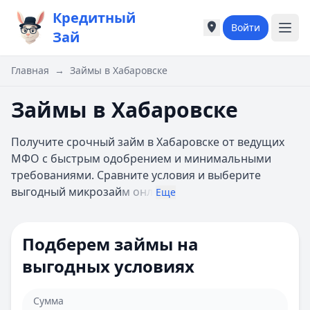
Кредитный
Войти
Города России
Города России
Зай
Популярные города
Популярные город
Москва
Москва
Главная
→
Займы в Хабаровске
Санкт-Петербург
Санкт-Петербург
Екатеринбург
Екатеринбург
Займы в Хабаровске
Казань
Казань
А
А
Получите срочный займ в Хабаровске от ведущих
Астрахань
Астрахань
МФО с быстрым одобрением и минимальными
Б
Б
требованиями. Сравните условия и выберите
Барнаул
Барнаул
выгодный микрозай
м онл
Еще
Белгород
Белгород
Брянск
Брянск
В
В
Подберем займы на
Владивосток
Владивосток
выгодных условиях
Владимир
Владимир
Волгоград
Волгоград
Воронеж
Воронеж
Сумма