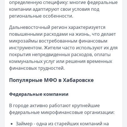
определенную специфику: многие федеральные
Читать новость
компании адаптируют свои условия под
Смс о «одобренном займе» от Bigmani Ru: как действов
региональные особенности.
Кратко:
Пришло СМС об одобрении займа от Bigmani Ru?
Опубликовано:
23 ноября 2025 г.
Дальневосточный регион характеризуется
Категория:
МФО
повышенными расходами на жизнь, что делает
Читать новость
микрозаймы востребованным финансовым
Все новости
инструментом. Жители часто используют их для
покрытия непредвиденных расходов, оплаты
коммунальных услуг или решения временных
финансовых трудностей.
Популярные МФО в Хабаровске
Федеральные компании
В городе активно работают крупнейшие
федеральные микрофинансовые организации:
Займер - одна из старейших компаний на