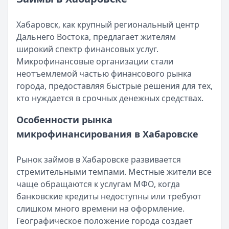
Возврат переплаты в «Займере»: актуальная инструкци
Читать статью
Кратко:
Разбираем, как вернуть переплату или ошибочно
Все статьи
Хабаровск, как крупный региональный центр
Опубликовано:
5 декабря 2025 г.
Дальнего Востока, предлагает жителям
Категория:
МФО
широкий спектр финансовых услуг.
Читать новость
Микрофинансовые организации стали
Срочный микрозайм 15 000 ₽ на карту: свежая подборка
неотъемлемой частью финансового рынка
Кратко:
Нужны 15 000 рублей на карту прямо сегодня? 
города, предоставляя быстрые решения для тех,
Опубликовано:
5 декабря 2025 г.
кто нуждается в срочных денежных средствах.
Категория:
МФО
Читать новость
Особенности рынка
Рекордный рост доли клиентов МФО с iPhone: что стоит
микрофинансирования в Хабаровске
Кратко:
В III квартале 2025 года владельцы iPhone офо
Опубликовано:
5 декабря 2025 г.
Рынок займов в Хабаровске развивается
Категория:
МФО
стремительными темпами. Местные жители все
Читать новость
чаще обращаются к услугам МФО, когда
57 сервисов микрозаймов через Госуслуги: где быстрее
банковские кредиты недоступны или требуют
Кратко:
Авторизация через Госуслуги ускоряет оформле
слишком много времени на оформление.
Опубликовано:
23 ноября 2025 г.
Географическое положение города создает
Категория:
МФО