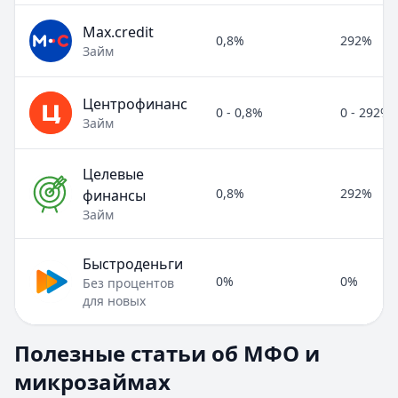
Max.credit
0,8%
292%
Займ
Центрофинанс
0 - 0,8%
0 - 292%
Займ
Целевые
0,8%
292%
финансы
Займ
Быстроденьги
0%
0%
Без процентов
для новых
Полезные статьи об МФО и микрозаймах
Полезные статьи об МФО и
Раздел:
МФО и микрозаймы
. Всего статей:
8
.
микрозаймах
Займ под расписку