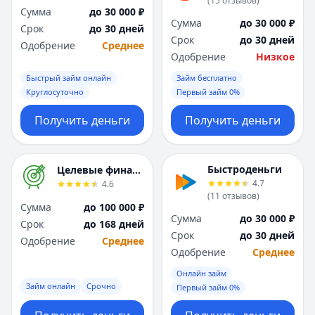
(
15
отзывов
)
Я
Я
Сумма
до 30 000 ₽
Сумма
до 30 000 ₽
Ярославль
Ярославль
Срок
до 30 дней
Срок
до 30 дней
Вся Россия
Вся Россия
Одобрение
Среднее
Одобрение
Низкое
Быстрый займ онлайн
Займ бесплатно
Круглосуточно
Первый займ 0%
Получить деньги
Получить деньги
Быстроденьги
Целевые финансы
4.7
4.6
(
11
отзывов
)
Сумма
до 100 000 ₽
Сумма
до 30 000 ₽
Срок
до 168 дней
Срок
до 30 дней
Одобрение
Среднее
Одобрение
Среднее
Онлайн займ
Займ онлайн
Срочно
Первый займ 0%