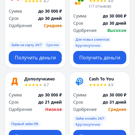
4.6
4.7
Я
Я
(
17
отзывов
)
Ярославль
Ярославль
Сумма
до 30 000 ₽
Сумма
до 30 000 ₽
Вся Россия
Вся Россия
Срок
до 30 дней
Срок
до 30 дней
Одобрение
Среднее
Одобрение
Высокое
Для новых клиентов
Займ на карту 24/7
Срочно
Круглосуточно
Получить деньги
Получить деньги
Дополучкино
Cash To You
4.7
4.9
Сумма
до 30 000 ₽
Сумма
до 30 000 ₽
Срок
до 21 дней
Срок
до 31 дней
Одобрение
Низкое
Одобрение
Среднее
Займ онлайн 24/7
Первый займ 0%
Круглосуточно