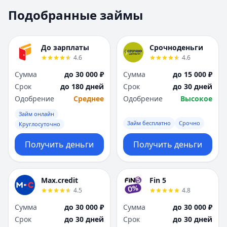
Москва
Москва
Подобранные займы
Н
Н
Набережные Челны
Набережные Челн
Нижний Новгород
Нижний Новгород
До зарплаты
Срочноденьги
Новокузнецк
Новокузнецк
4.6
4.6
Новосибирск
Новосибирск
Сумма
до 30 000 ₽
Сумма
до 15 000 ₽
О
О
Срок
до 180 дней
Срок
до 30 дней
Омск
Омск
Одобрение
Среднее
Одобрение
Высокое
Оренбург
Оренбург
Займ онлайн
П
П
Займ бесплатно
Срочно
Круглосуточно
Пенза
Пенза
Пермь
Пермь
Получить деньги
Получить деньги
Р
Р
Ростов-на-Дону
Ростов-на-Дону
Рязань
Рязань
Max.credit
Fin 5
4.5
4.8
С
С
Самара
Самара
Сумма
до 30 000 ₽
Сумма
до 30 000 ₽
Санкт-Петербург
Санкт-Петербург
Срок
до 30 дней
Срок
до 30 дней