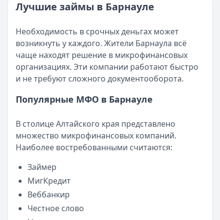
Категория:
МФО и микрозаймы
Лучшие займы в Барнауле
Возврат переплаты в «Займере»: актуальная инструкци
Читать статью
Кратко:
Разбираем, как вернуть переплату или ошибочно
Все статьи
Необходимость в срочных деньгах может
Опубликовано:
5 декабря 2025 г.
возникнуть у каждого. Жители Барнаула всё
Категория:
МФО
чаще находят решение в микрофинансовых
Читать новость
организациях. Эти компании работают быстро
Срочный микрозайм 15 000 ₽ на карту: свежая подборка
и не требуют сложного документооборота.
Кратко:
Нужны 15 000 рублей на карту прямо сегодня? 
Опубликовано:
5 декабря 2025 г.
Популярные МФО в Барнауле
Категория:
МФО
Читать новость
В столице Алтайского края представлено
Рекордный рост доли клиентов МФО с iPhone: что стоит
множество микрофинансовых компаний.
Кратко:
В III квартале 2025 года владельцы iPhone офо
Наиболее востребованными считаются:
Опубликовано:
5 декабря 2025 г.
Категория:
МФО
Займер
Читать новость
МигКредит
57 сервисов микрозаймов через Госуслуги: где быстрее
Веббанкир
Кратко:
Авторизация через Госуслуги ускоряет оформле
Честное слово
Опубликовано:
23 ноября 2025 г.