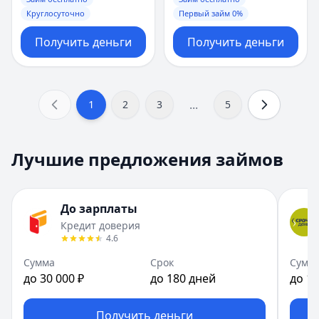
Круглосуточно
Первый займ 0%
Получить деньги
Получить деньги
...
1
2
3
5
Лучшие предложения займов
До зарплаты
Кредит доверия
4.6
Сумма
Срок
Сумм
до 30 000 ₽
до 180 дней
до 15
Получить деньги