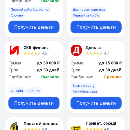
Одобрение
Высокое
Первый займ бесплатно
Для новых клиентов
Срочно
Первый займ 0%
Получить деньги
Получить деньги
СКБ-финанс
Деньга
4.5
4.7
Сумма
до 30 000 ₽
Сумма
до 15 000 ₽
Срок
до 30 дней
Срок
до 30 дней
Одобрение
Высокое
Одобрение
Среднее
Заем на карту
Онлайн
Срочно
На любые цели
Получить деньги
Получить деньги
Привет, сосед!
Простой вопрос
4.8
4.8