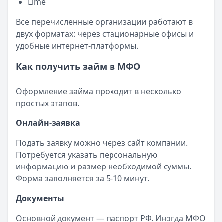
Категория:
МФО
Lime
Читать новость
Все перечисленные организации работают в
Смс о «одобренном займе» от Bigmani Ru: как действов
двух форматах: через стационарные офисы и
Кратко:
Пришло СМС об одобрении займа от Bigmani Ru?
удобные интернет-платформы.
Опубликовано:
23 ноября 2025 г.
Категория:
МФО
Как получить займ в МФО
Читать новость
Все новости
Оформление займа проходит в несколько
простых этапов.
Онлайн-заявка
Подать заявку можно через сайт компании.
Потребуется указать персональную
информацию и размер необходимой суммы.
Форма заполняется за 5-10 минут.
Документы
Основной документ — паспорт РФ. Иногда МФО