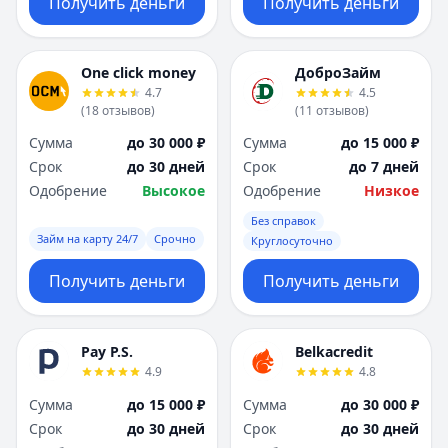
Получить деньги
Получить деньги
One click money
ДоброЗайм
4.7
4.5
(
18
отзывов
)
(
11
отзывов
)
Сумма
до 30 000 ₽
Сумма
до 15 000 ₽
Срок
до 30 дней
Срок
до 7 дней
Одобрение
Высокое
Одобрение
Низкое
Без справок
Займ на карту 24/7
Срочно
Круглосуточно
Получить деньги
Получить деньги
Pay P.S.
Belkacredit
4.9
4.8
Сумма
до 15 000 ₽
Сумма
до 30 000 ₽
Срок
до 30 дней
Срок
до 30 дней