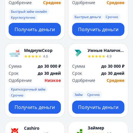
Саратов
Саратов
Одобрение
Среднее
Одобрение
Среднее
Севастополь
Севастополь
Быстрый займ онлайн
Сочи
Сочи
Быстрые деньги
Срочно
Круглосуточно
Сургут
Сургут
Т
Т
Получить деньги
Получить деньги
Тверь
Тверь
Тольятти
Тольятти
Томск
Томск
МедиумСкор
Умные Наличные
4.6
4.9
Тула
Тула
Тюмень
Тюмень
Сумма
до 30 000 ₽
Сумма
до 30 000 ₽
У
У
Срок
до 30 дней
Срок
до 30 дней
Ульяновск
Ульяновск
Одобрение
Низкое
Одобрение
Среднее
Уфа
Уфа
Краткосрочный займ
Х
Х
Займ
Срочно
Срочно
Хабаровск
Хабаровск
Получить деньги
Получить деньги
Ч
Ч
Чебоксары
Чебоксары
Челябинск
Челябинск
Займер
Cashiro
Чита
Чита