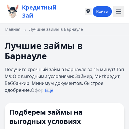
Кредитный
Войти
Города России
Города России
Зай
Популярные города
Популярные город
Москва
Москва
Главная
→
Лучшие займы в Барнауле
Санкт-Петербург
Санкт-Петербург
Екатеринбург
Екатеринбург
Лучшие займы в
Казань
Казань
Барнауле
А
А
Астрахань
Астрахань
Получите срочный займ в Барнауле за 15 минут! Топ
Б
Б
МФО с выгодными условиями: Займер, МигКредит,
Барнаул
Барнаул
Веббанкир. Минимум документов, быстрое
Белгород
Белгород
одобрение.
Офор
Брянск
Брянск
Еще
В
В
Владивосток
Владивосток
Подберем займы на
Владимир
Владимир
Волгоград
Волгоград
выгодных условиях
Воронеж
Воронеж