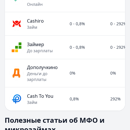
Онлайн
Cashiro
0 - 0,8%
0 - 292%
Займ
Займер
0 - 0,8%
0 - 292%
До зарплаты
Дополучкино
0%
0%
Деньги до
зарплаты
Cash To You
0,8%
292%
Займ
Полезные статьи об МФО и микрозаймах
Полезные статьи об МФО и
Раздел:
МФО и микрозаймы
. Всего статей:
8
.
микрозаймах
Займ под расписку