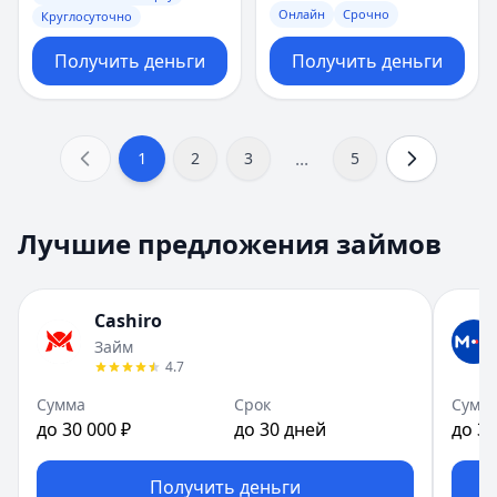
Онлайн
Срочно
Круглосуточно
Получить деньги
Получить деньги
...
1
2
3
5
Лучшие предложения займов
Cashiro
Займ
4.7
Сумма
Срок
Сумм
до 30 000 ₽
до 30 дней
до 30
Получить деньги