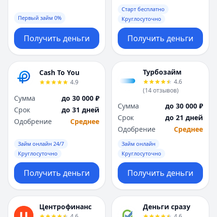
Саратов
Саратов
Старт бесплатно
Севастополь
Севастополь
Первый займ 0%
Круглосуточно
Сочи
Сочи
Сургут
Сургут
Получить деньги
Получить деньги
Т
Т
Тверь
Тверь
Тольятти
Тольятти
Турбозайм
Cash To You
Томск
Томск
4.6
4.9
(
14
отзывов
)
Тула
Тула
Сумма
до 30 000 ₽
Тюмень
Тюмень
Сумма
до 30 000 ₽
Срок
до 31 дней
У
У
Срок
до 21 дней
Одобрение
Среднее
Ульяновск
Ульяновск
Одобрение
Среднее
Уфа
Уфа
Займ онлайн 24/7
Займ онлайн
Х
Х
Круглосуточно
Круглосуточно
Хабаровск
Хабаровск
Получить деньги
Получить деньги
Ч
Ч
Чебоксары
Чебоксары
Челябинск
Челябинск
Центрофинанс
Деньги сразу
Чита
Чита
4.6
4.6