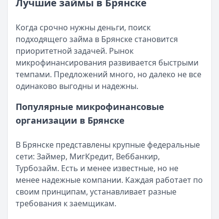
Категория:
МФО и микрозаймы
Лучшие займы в Брянске
Возврат переплаты в «Займере»: актуальная инструкци
Читать статью
Кратко:
Разбираем, как вернуть переплату или ошибочно
Все статьи
Когда срочно нужны деньги, поиск
Опубликовано:
5 декабря 2025 г.
подходящего займа в Брянске становится
Категория:
МФО
приоритетной задачей. Рынок
Читать новость
микрофинансирования развивается быстрыми
Срочный микрозайм 15 000 ₽ на карту: свежая подборка
темпами. Предложений много, но далеко не все
Кратко:
Нужны 15 000 рублей на карту прямо сегодня? 
одинаково выгодны и надежны.
Опубликовано:
5 декабря 2025 г.
Категория:
МФО
Популярные микрофинансовые
Читать новость
организации в Брянске
Рекордный рост доли клиентов МФО с iPhone: что стоит
Кратко:
В III квартале 2025 года владельцы iPhone офо
В Брянске представлены крупные федеральные
Опубликовано:
5 декабря 2025 г.
сети: Займер, МигКредит, Веббанкир,
Категория:
МФО
Турбозайм. Есть и менее известные, но не
Читать новость
менее надежные компании. Каждая работает по
57 сервисов микрозаймов через Госуслуги: где быстрее
своим принципам, устанавливает разные
Кратко:
Авторизация через Госуслуги ускоряет оформле
требования к заемщикам.
Опубликовано:
23 ноября 2025 г.
Категория:
МФО