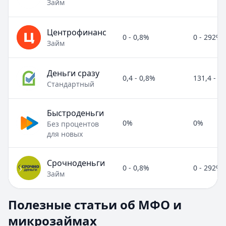
Займ
Центрофинанс
0 - 0,8%
0 - 292%
Займ
Деньги сразу
0,4 - 0,8%
131,4 - 2
Стандартный
Быстроденьги
0%
0%
Без процентов
для новых
Срочноденьги
0 - 0,8%
0 - 292%
Займ
Полезные статьи об МФО и микрозаймах
Полезные статьи об МФО и
Раздел:
МФО и микрозаймы
. Всего статей:
8
.
микрозаймах
Займ под расписку