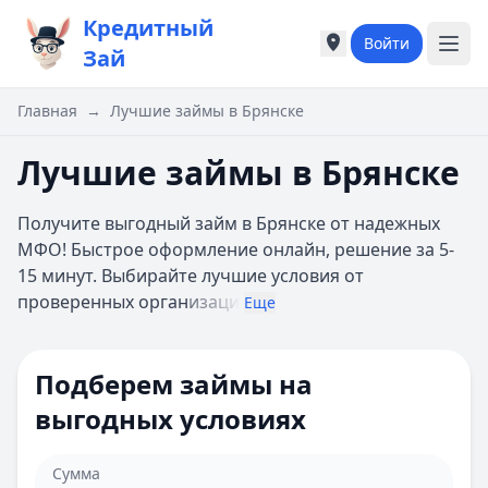
Кредитный
Войти
Города России
Города России
Зай
Популярные города
Популярные город
Москва
Москва
Главная
→
Лучшие займы в Брянске
Санкт-Петербург
Санкт-Петербург
Екатеринбург
Екатеринбург
Лучшие займы в Брянске
Казань
Казань
А
А
Получите выгодный займ в Брянске от надежных
Астрахань
Астрахань
МФО! Быстрое оформление онлайн, решение за 5-
Б
Б
15 минут. Выбирайте лучшие условия от
Барнаул
Барнаул
проверенных орган
изаци
Еще
Белгород
Белгород
Брянск
Брянск
В
В
Подберем займы на
Владивосток
Владивосток
выгодных условиях
Владимир
Владимир
Волгоград
Волгоград
Воронеж
Воронеж
Сумма