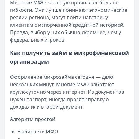
Местные МФО зачастую проявляют больше
Читать новость
гибкости. Они лучше понимают экономические
Смс о «одобренном займе» от Bigmani Ru: как действов
реалии региона, могут пойти навстречу
Кратко:
Пришло СМС об одобрении займа от Bigmani Ru?
клиентам с испорченной кредитной историей.
Опубликовано:
23 ноября 2025 г.
Правда, выбор у них обычно скромнее, чем у
Категория:
МФО
федеральных игроков.
Читать новость
Все новости
Как получить займ в микрофинансовой
организации
Оформление микрозайма сегодня — дело
нескольких минут. Многие МФО работают
круглосуточно через интернет. Из документов
нужен паспорт, иногда просят справку о
доходах или второй документ.
Алгоритм простой:
Выбираете МФО