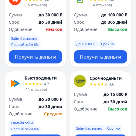
Я
Я
(
15
отзывов
)
(
14
отзывов
)
Ярославль
Ярославль
Сумма
до 30 000 ₽
Сумма
до 100 000 ₽
Вся Россия
Вся Россия
Срок
до 30 дней
Срок
до 365 дней
Одобрение
Низкое
Одобрение
Высокое
Займ бесплатно
До 100 000 ₽
Срочно
Первый займ 0%
Получить деньги
Получить деньги
Быстроденьги
Срочноденьги
4.7
4.6
(
11
отзывов
)
Сумма
до 15 000 ₽
Сумма
до 30 000 ₽
Срок
до 30 дней
Срок
до 30 дней
Одобрение
Высокое
Одобрение
Среднее
Онлайн займ
Займ бесплатно
Срочно
Первый займ 0%