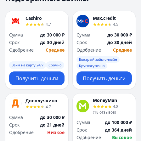
Москва
Москва
Н
Н
Cashiro
Max.credit
Набережные Челны
Набережные Челн
4.7
4.5
Нижний Новгород
Нижний Новгород
Сумма
до 30 000 ₽
Сумма
до 30 000 ₽
Новокузнецк
Новокузнецк
Срок
до 30 дней
Срок
до 30 дней
Новосибирск
Новосибирск
Одобрение
Среднее
Одобрение
Среднее
О
О
Омск
Омск
Быстрый займ онлайн
Займ на карту 24/7
Срочно
Оренбург
Оренбург
Круглосуточно
П
П
Получить деньги
Получить деньги
Пенза
Пенза
Пермь
Пермь
Р
Р
MoneyMan
Дополучкино
Ростов-на-Дону
Ростов-на-Дону
4.8
4.7
Рязань
Рязань
(
18
отзывов
)
Сумма
до 30 000 ₽
С
С
Сумма
до 100 000 ₽
Срок
до 21 дней
Самара
Самара
Срок
до 364 дней
Одобрение
Низкое
Санкт-Петербург
Санкт-Петербург
Одобрение
Высокое