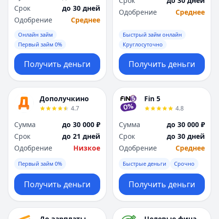
Срок
до 30 дней
Саратов
Саратов
Срок
до 30 дней
Одобрение
Среднее
Севастополь
Севастополь
Одобрение
Среднее
Сочи
Сочи
Онлайн займ
Быстрый займ онлайн
Сургут
Сургут
Первый займ 0%
Круглосуточно
Т
Т
Тверь
Тверь
Получить деньги
Получить деньги
Тольятти
Тольятти
Томск
Томск
Тула
Тула
Дополучкино
Fin 5
Тюмень
Тюмень
4.7
4.8
У
У
Сумма
до 30 000 ₽
Сумма
до 30 000 ₽
Ульяновск
Ульяновск
Срок
до 21 дней
Срок
до 30 дней
Уфа
Уфа
Одобрение
Низкое
Одобрение
Среднее
Х
Х
Первый займ 0%
Быстрые деньги
Срочно
Хабаровск
Хабаровск
Ч
Ч
Получить деньги
Получить деньги
Чебоксары
Чебоксары
Челябинск
Челябинск
Чита
Чита
До зарплаты
Целевые финансы