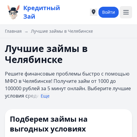
Кредитный
Войти
Города России
Города России
Зай
Популярные города
Популярные город
Москва
Москва
Главная
→
Лучшие займы в Челябинске
Санкт-Петербург
Санкт-Петербург
Екатеринбург
Екатеринбург
Лучшие займы в
Казань
Казань
Челябинске
А
А
Астрахань
Астрахань
Решите финансовые проблемы быстро с помощью
Б
Б
МФО в Челябинске! Получите займ от 1000 до
Барнаул
Барнаул
100000 рублей за 5 минут онлайн. Выберите лучшие
Белгород
Белгород
условия с
реди
Брянск
Брянск
Еще
В
В
Владивосток
Владивосток
Подберем займы на
Владимир
Владимир
Волгоград
Волгоград
выгодных условиях
Воронеж
Воронеж