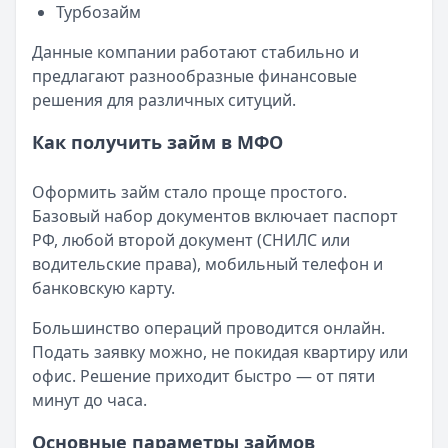
Читать новость
Турбозайм
Смс о «одобренном займе» от Bigmani Ru: как действов
Данные компании работают стабильно и
Кратко:
Пришло СМС об одобрении займа от Bigmani Ru?
предлагают разнообразные финансовые
Опубликовано:
23 ноября 2025 г.
решения для различных ситуций.
Категория:
МФО
Читать новость
Как получить займ в МФО
Все новости
Оформить займ стало проще простого.
Базовый набор документов включает паспорт
РФ, любой второй документ (СНИЛС или
водительские права), мобильный телефон и
банковскую карту.
Большинство операций проводится онлайн.
Подать заявку можно, не покидая квартиру или
офис. Решение приходит быстро — от пяти
минут до часа.
Основные параметры займов