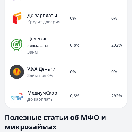
До зарплаты
0%
0%
Кредит доверия
Целевые
0,8%
292%
финансы
Займ
VIVA Деньги
0%
0%
Займ под 0%
МедиумСкор
0,8%
292%
До зарплаты
Полезные статьи об МФО и микрозаймах
Полезные статьи об МФО и
Раздел:
МФО и микрозаймы
. Всего статей:
8
.
микрозаймах
Займ под расписку