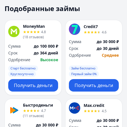
Москва
Москва
Подобранные займы
Н
Н
Набережные Челны
Набережные Челн
Нижний Новгород
Нижний Новгород
MoneyMan
Credit7
Новокузнецк
Новокузнецк
4.8
4.6
(
18
отзывов
)
Новосибирск
Новосибирск
Сумма
до 30 000 ₽
О
О
Сумма
до 100 000 ₽
Срок
до 30 дней
Омск
Омск
Срок
до 364 дней
Одобрение
Среднее
Оренбург
Оренбург
Одобрение
Высокое
П
П
Старт бесплатно
Займ бесплатно
Пенза
Пенза
Круглосуточно
Первый займ 0%
Пермь
Пермь
Получить деньги
Получить деньги
Р
Р
Ростов-на-Дону
Ростов-на-Дону
Рязань
Рязань
Быстроденьги
Max.credit
С
С
4.7
4.5
Самара
Самара
(
11
отзывов
)
Сумма
до 30 000 ₽
Санкт-Петербург
Санкт-Петербург
Сумма
до 30 000 ₽