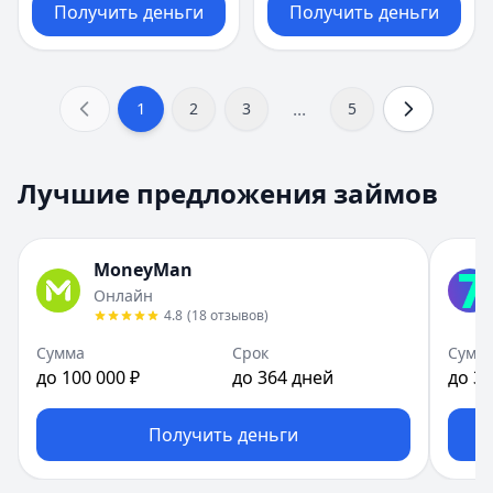
Получить деньги
Получить деньги
...
1
2
3
5
Лучшие предложения займов
MoneyMan
Онлайн
4.8
(
18
отзывов
)
Сумма
Срок
Сумм
до 100 000 ₽
до 364 дней
до 30
Получить деньги