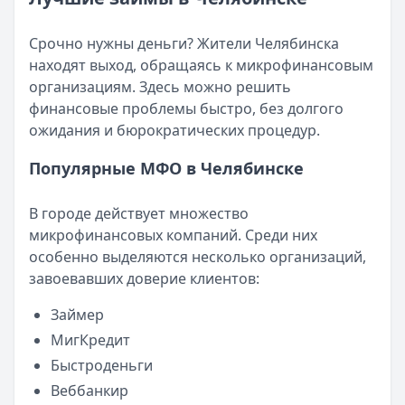
Возврат переплаты в «Займере»: актуальная инструкци
Читать статью
Кратко:
Разбираем, как вернуть переплату или ошибочно
Все статьи
Срочно нужны деньги? Жители Челябинска
Опубликовано:
5 декабря 2025 г.
находят выход, обращаясь к микрофинансовым
Категория:
МФО
организациям. Здесь можно решить
Читать новость
финансовые проблемы быстро, без долгого
Срочный микрозайм 15 000 ₽ на карту: свежая подборка
ожидания и бюрократических процедур.
Кратко:
Нужны 15 000 рублей на карту прямо сегодня? 
Опубликовано:
5 декабря 2025 г.
Популярные МФО в Челябинске
Категория:
МФО
Читать новость
В городе действует множество
Рекордный рост доли клиентов МФО с iPhone: что стоит
микрофинансовых компаний. Среди них
Кратко:
В III квартале 2025 года владельцы iPhone офо
особенно выделяются несколько организаций,
Опубликовано:
5 декабря 2025 г.
завоевавших доверие клиентов:
Категория:
МФО
Читать новость
Займер
57 сервисов микрозаймов через Госуслуги: где быстрее
МигКредит
Кратко:
Авторизация через Госуслуги ускоряет оформле
Быстроденьги
Опубликовано:
23 ноября 2025 г.
Веббанкир
Категория:
МФО