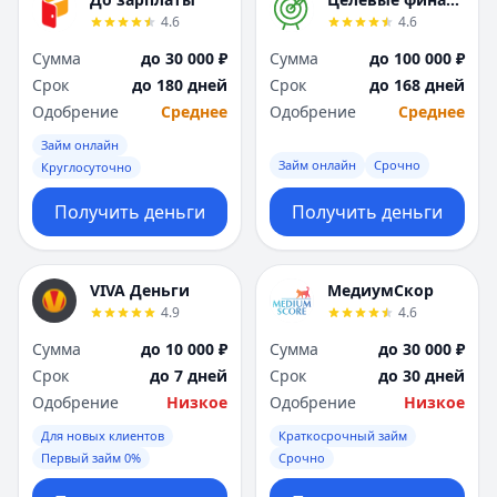
Я
Я
4.6
4.6
Ярославль
Ярославль
Сумма
до 30 000 ₽
Сумма
до 100 000 ₽
Вся Россия
Вся Россия
Срок
до 180 дней
Срок
до 168 дней
Одобрение
Среднее
Одобрение
Среднее
Займ онлайн
Займ онлайн
Срочно
Круглосуточно
Получить деньги
Получить деньги
VIVA Деньги
МедиумСкор
4.9
4.6
Сумма
до 10 000 ₽
Сумма
до 30 000 ₽
Срок
до 7 дней
Срок
до 30 дней
Одобрение
Низкое
Одобрение
Низкое
Для новых клиентов
Краткосрочный займ
Первый займ 0%
Срочно