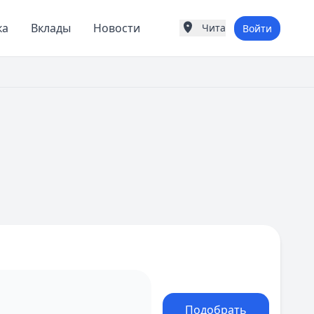
ка
Вклады
Новости
Чита
Войти
Города России
Популярные города
Москва
Санкт-Петербург
Екатеринбург
Казань
А
Астрахань
Б
Барнаул
Белгород
Брянск
В
Владивосток
Владимир
Волгоград
Воронеж
Подобрать