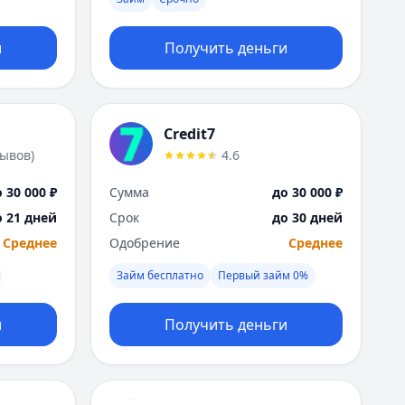
Москва
Н
и
Получить деньги
Набережные Челны
Нижний Новгород
Новокузнецк
Новосибирск
Credit7
О
зывов
)
4.6
Омск
Оренбург
 30 000 ₽
Сумма
до 30 000 ₽
П
о 21 дней
Срок
до 30 дней
Пенза
Среднее
Одобрение
Среднее
Пермь
Р
Займ бесплатно
Первый займ 0%
Ростов-на-Дону
Рязань
и
Получить деньги
С
Самара
Санкт-Петербург