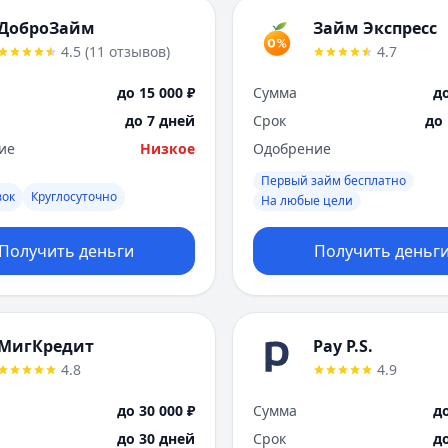
ДоброЗайм
Займ Экспресс
4.5
(
11
отзывов
)
4.7
до 15 000 ₽
Сумма
до
до 7 дней
Срок
до
ие
Низкое
Одобрение
Первый займ бесплатно
вок
Круглосуточно
На любые цели
Получить деньги
Получить деньг
МигКредит
Pay P.S.
4.8
4.9
до 30 000 ₽
Сумма
до
до 30 дней
Срок
д