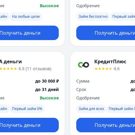
ие
Высокое
Одобрение
лайн
На любые цели
Займ бесплатно
Первый зай
Получить деньги
Получить деньг
А деньги
КредитПлюс
4.9
(
11
отзывов
)
4.6
до 30 000 ₽
Сумма
до
до 31 дней
Срок
д
ие
Высокое
Одобрение
лайн
Первый займ 0%
Займ для всех
Первый займ 
Получить деньги
Получить деньг