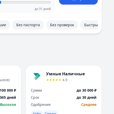
Е
Екатеринбург
до
31
дней
И
Иваново
шие
Без паспорта
Без проверок
Быстрые
Ижевск
Иркутск
К
Казань
Калининград
Кемерово
Киров
Краснодар
Умные Наличные
Красноярск
зывов
)
4.9
Курск
Л
100 000 ₽
Сумма
до 30 000 ₽
Липецк
 365 дней
Срок
до 30 дней
М
Высокое
Одобрение
Среднее
Магнитогорск
Махачкала
Займ
Срочно