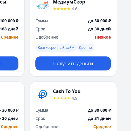
Саратов
нсы
МедиумСкор
Севастополь
4.6
Сочи
100 000 ₽
Сумма
до 30 000 ₽
Сургут
Т
 168 дней
Срок
до 30 дней
Тверь
Среднее
Одобрение
Низкое
Тольятти
Краткосрочный займ
Срочно
Томск
Тула
и
Получить деньги
Тюмень
У
Ульяновск
Уфа
Cash To You
Х
4.9
Хабаровск
Ч
 30 000 ₽
Сумма
до 30 000 ₽
Чебоксары
о 30 дней
Срок
до 31 дней
Челябинск
Среднее
Одобрение
Среднее
Чита