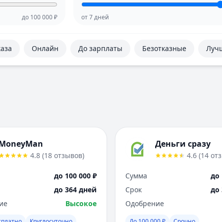
до
100 000
₽
от
7
дней
каза
Онлайн
До зарплаты
Безотказные
Луч
MoneyMan
Деньги сразу
4.8
(
18
отзывов
)
4.6
(
14
от
до 100 000 ₽
Сумма
до 
до 364 дней
Срок
до
ие
Высокое
Одобрение
сплатно
Круглосуточно
До 100 000 ₽
Срочно