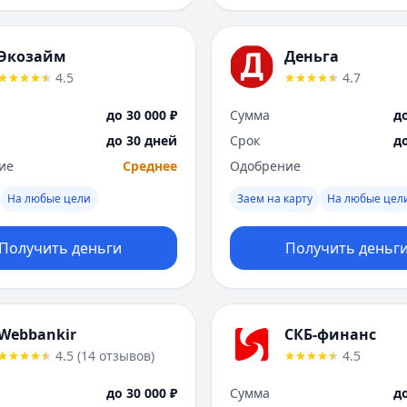
Экозайм
Деньга
4.5
4.7
до 30 000 ₽
Сумма
до
до 30 дней
Срок
д
ие
Среднее
Одобрение
На любые цели
Заем на карту
На любые цел
Получить деньги
Получить деньг
Webbankir
СКБ-финанс
4.5
(
14
отзывов
)
4.5
до 30 000 ₽
Сумма
до