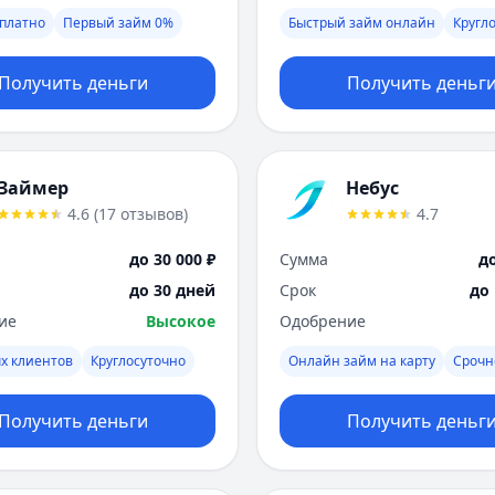
платно
Первый займ 0%
Быстрый займ онлайн
Кругл
Получить деньги
Получить деньг
Займер
Небус
4.6
(
17
отзывов
)
4.7
до 30 000 ₽
Сумма
до
до 30 дней
Срок
до
ие
Высокое
Одобрение
х клиентов
Круглосуточно
Онлайн займ на карту
Срочн
Получить деньги
Получить деньг