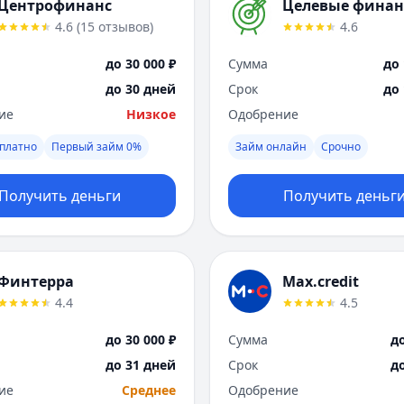
Центрофинанс
Целевые фина
4.6
(
15
отзывов
)
4.6
до 30 000 ₽
Сумма
до 
до 30 дней
Срок
до
ие
Низкое
Одобрение
платно
Первый займ 0%
Займ онлайн
Срочно
Получить деньги
Получить деньг
Финтерра
Max.credit
4.4
4.5
до 30 000 ₽
Сумма
до
до 31 дней
Срок
д
ие
Среднее
Одобрение