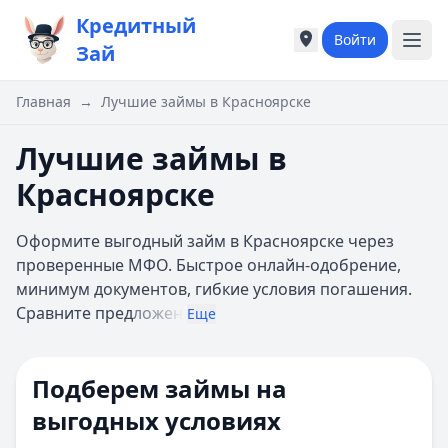
Кредитный
Войти
Города России
Города России
Зай
Популярные города
Популярные город
Москва
Москва
Главная
→
Лучшие займы в Красноярске
Санкт-Петербург
Санкт-Петербург
Екатеринбург
Екатеринбург
Лучшие займы в
Казань
Казань
Красноярске
А
А
Астрахань
Астрахань
Оформите выгодный займ в Красноярске через
Б
Б
проверенные МФО. Быстрое онлайн-одобрение,
Барнаул
Барнаул
минимум документов, гибкие условия погашения.
Белгород
Белгород
Сравните пред
ложен
Брянск
Брянск
Еще
В
В
Владивосток
Владивосток
Подберем займы на
Владимир
Владимир
Волгоград
Волгоград
выгодных условиях
Воронеж
Воронеж