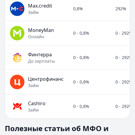
Max.credit
0,8%
292%
Займ
MoneyMan
0 - 0,8%
0 - 292%
Онлайн
Финтерра
0 - 0,8%
0 - 292%
До зарплаты
Центрофинанс
0 - 0,8%
0 - 292%
Займ
Cashiro
0 - 0,8%
0 - 292%
Займ
Полезные статьи об МФО и микрозаймах
Полезные статьи об МФО и
Раздел:
МФО и микрозаймы
. Всего статей:
8
.