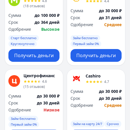
4.8
4.4
Я
Я
(
18
отзывов
)
Ярославль
Ярославль
Сумма
до 30 000 ₽
Сумма
до 100 000 ₽
Вся Россия
Вся Россия
Срок
до 31 дней
Срок
до 364 дней
Одобрение
Среднее
Одобрение
Высокое
Старт бесплатно
Займ бесплатно
Круглосуточно
Первый займ 0%
Получить деньги
Получить деньги
Центрофинанс
Cashiro
4.6
4.7
(
15
отзывов
)
Сумма
до 30 000 ₽
Сумма
до 30 000 ₽
Срок
до 30 дней
Срок
до 30 дней
Одобрение
Среднее
Одобрение
Низкое
Займ бесплатно
Займ на карту 24/7
Срочно
Первый займ 0%