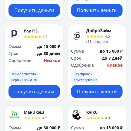
Получить деньги
Получить деньги
ДоброЗайм
Pay P.S.
4.5
4.9
(
11
отзывов
)
Сумма
до 15 000 ₽
Сумма
до 15 000 ₽
Срок
до 30 дней
Срок
до 7 дней
Одобрение
Низкое
Одобрение
Низкое
Займ бесплатно
Без справок
Первый займ 0%
Круглосуточно
Получить деньги
Получить деньги
МаниКэш
Kviku
4.5
4.9
Сумма
до 30 000 ₽
Сумма
до 15 000 ₽