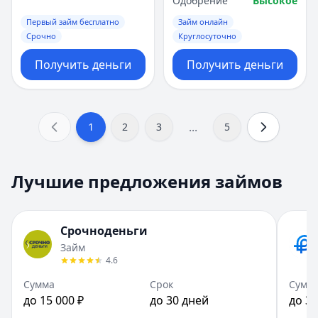
Одобрение
Высокое
Первый займ бесплатно
Займ онлайн
Срочно
Круглосуточно
Получить деньги
Получить деньги
...
1
2
3
5
Лучшие предложения займов
Срочноденьги
Займ
4.6
Сумма
Срок
Сумм
до 15 000 ₽
до 30 дней
до 30