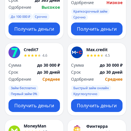
Срок
до 365 дней
Саратов
Саратов
Одобрение
Низкое
Одобрение
Высокое
Севастополь
Севастополь
Краткосрочный займ
Сочи
Сочи
До 100 000 ₽
Срочно
Срочно
Сургут
Сургут
Т
Т
Получить деньги
Получить деньги
Тверь
Тверь
Тольятти
Тольятти
Томск
Томск
Credit7
Max.credit
4.6
4.5
Тула
Тула
Тюмень
Тюмень
Сумма
до 30 000 ₽
Сумма
до 30 000 ₽
У
У
Срок
до 30 дней
Срок
до 30 дней
Ульяновск
Ульяновск
Одобрение
Среднее
Одобрение
Среднее
Уфа
Уфа
Займ бесплатно
Быстрый займ онлайн
Х
Х
Первый займ 0%
Круглосуточно
Хабаровск
Хабаровск
Получить деньги
Получить деньги
Ч
Ч
Чебоксары
Чебоксары
Челябинск
Челябинск
MoneyMan
Финтерра
Чита
Чита