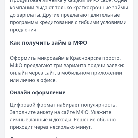
Продуктовая линейка у каждой МФО своя. Одни
Категория:
МФО
компании выдают только краткосрочные займы
Читать новость
до зарплаты. Другие предлагают длительные
Смс о «одобренном займе» от Bigmani Ru: как действов
программы кредитования с гибкими условиями
Кратко:
Пришло СМС об одобрении займа от Bigmani Ru?
продления.
Опубликовано:
23 ноября 2025 г.
Категория:
МФО
Как получить займ в МФО
Читать новость
Все новости
Оформить микрозайм в Красноярске просто.
МФО предлагают три варианта подачи заявки:
онлайн через сайт, в мобильном приложении
или лично в офисе.
Онлайн-оформление
Цифровой формат набирает популярность.
Заполните анкету на сайте МФО. Укажите
личные данные и доходы. Решение обычно
приходит через несколько минут.