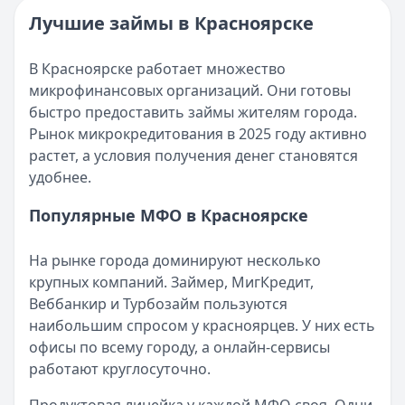
Читать новость
Категория:
МФО и микрозаймы
Лучшие займы в Красноярске
Возврат переплаты в «Займере»: актуальная инструкци
Читать статью
Кратко:
Разбираем, как вернуть переплату или ошибочно
Все статьи
В Красноярске работает множество
Опубликовано:
5 декабря 2025 г.
микрофинансовых организаций. Они готовы
Категория:
МФО
быстро предоставить займы жителям города.
Читать новость
Рынок микрокредитования в 2025 году активно
Срочный микрозайм 15 000 ₽ на карту: свежая подборка
растет, а условия получения денег становятся
Кратко:
Нужны 15 000 рублей на карту прямо сегодня? 
удобнее.
Опубликовано:
5 декабря 2025 г.
Категория:
МФО
Популярные МФО в Красноярске
Читать новость
Рекордный рост доли клиентов МФО с iPhone: что стоит
На рынке города доминируют несколько
Кратко:
В III квартале 2025 года владельцы iPhone офо
крупных компаний. Займер, МигКредит,
Опубликовано:
5 декабря 2025 г.
Веббанкир и Турбозайм пользуются
Категория:
МФО
наибольшим спросом у красноярцев. У них есть
Читать новость
офисы по всему городу, а онлайн-сервисы
57 сервисов микрозаймов через Госуслуги: где быстрее
работают круглосуточно.
Кратко:
Авторизация через Госуслуги ускоряет оформле
Опубликовано:
23 ноября 2025 г.