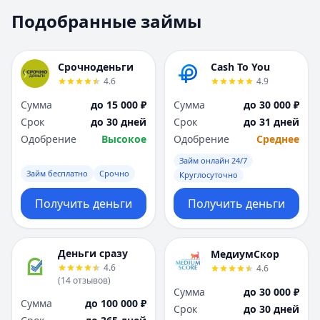
Москва
Москва
Подобранные займы
Н
Н
Набережные Челны
Набережные Челн
Нижний Новгород
Нижний Новгород
Срочноденьги
Cash To You
Новокузнецк
Новокузнецк
4.6
4.9
Новосибирск
Новосибирск
Сумма
до 15 000 ₽
Сумма
до 30 000 ₽
О
О
Срок
до 30 дней
Срок
до 31 дней
Омск
Омск
Одобрение
Высокое
Одобрение
Среднее
Оренбург
Оренбург
Займ онлайн 24/7
П
П
Займ бесплатно
Срочно
Круглосуточно
Пенза
Пенза
Пермь
Пермь
Получить деньги
Получить деньги
Р
Р
Ростов-на-Дону
Ростов-на-Дону
Рязань
Рязань
Деньги сразу
МедиумСкор
4.6
4.6
С
С
(
14
отзывов
)
Самара
Самара
Сумма
до 30 000 ₽
Сумма
до 100 000 ₽
Санкт-Петербург
Санкт-Петербург
Срок
до 30 дней