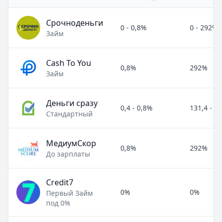
Срочноденьги
0 - 0,8%
0 - 292%
Займ
Cash To You
0,8%
292%
Займ
Деньги сразу
0,4 - 0,8%
131,4 - 2
Стандартный
МедиумСкор
0,8%
292%
До зарплаты
Credit7
0%
0%
Первый Займ
под 0%