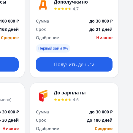
Саратов
нсы
Дополучкино
Севастополь
4.7
Сочи
100 000 ₽
Сумма
до 30 000 ₽
Сургут
Т
 168 дней
Срок
до 21 дней
Тверь
Среднее
Одобрение
Низкое
Тольятти
Первый займ 0%
Томск
Тула
и
Получить деньги
Тюмень
У
Ульяновск
Уфа
До зарплаты
Х
зывов
)
4.6
Хабаровск
Ч
 30 000 ₽
Сумма
до 30 000 ₽
Чебоксары
о 30 дней
Срок
до 180 дней
Челябинск
Низкое
Одобрение
Среднее
Чита