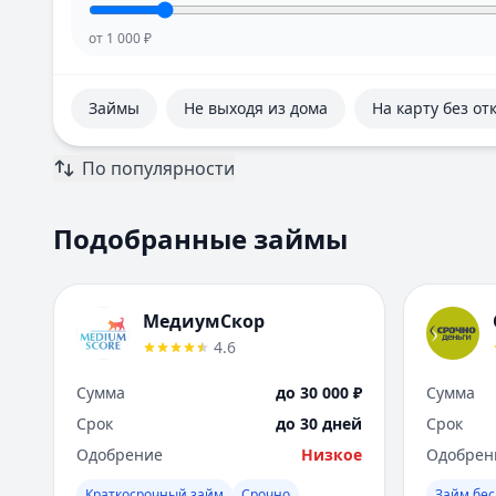
от
1 000
₽
Займы
Не выходя из дома
На карту без от
По популярности
Подобранные займы
МедиумСкор
4.6
Сумма
до 30 000 ₽
Сумма
Срок
до 30 дней
Срок
Одобрение
Низкое
Одобрен
Краткосрочный займ
Срочно
Займ бес