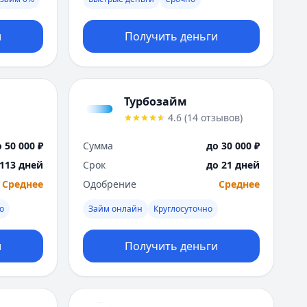
Москва
Н
и
Получить деньги
Набережные Челны
Нижний Новгород
Новокузнецк
Новосибирск
Турбозайм
О
4.6
(
14
отзывов
)
Омск
Оренбург
 50 000 ₽
Сумма
до 30 000 ₽
П
 113 дней
Срок
до 21 дней
Пенза
Среднее
Одобрение
Среднее
Пермь
Р
о
Займ онлайн
Круглосуточно
Ростов-на-Дону
Рязань
и
Получить деньги
С
Самара
Санкт-Петербург