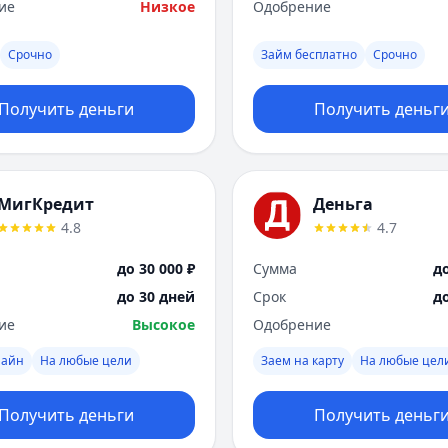
ие
Низкое
Одобрение
Срочно
Займ бесплатно
Срочно
Получить деньги
Получить деньг
МигКредит
Деньга
4.8
4.7
до 30 000 ₽
Сумма
до
до 30 дней
Срок
д
ие
Высокое
Одобрение
лайн
На любые цели
Заем на карту
На любые цел
Получить деньги
Получить деньг