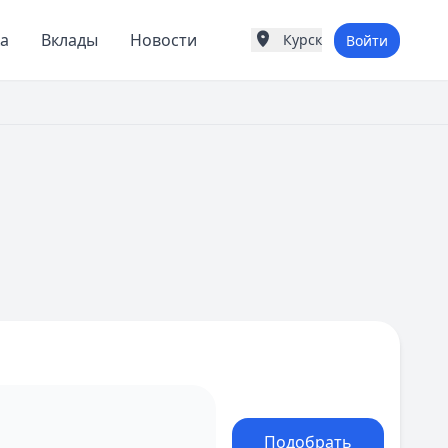
а
Вклады
Новости
Курск
Войти
Города России
Популярные города
Москва
Санкт-Петербург
Екатеринбург
Казань
А
Астрахань
Б
Барнаул
Белгород
Брянск
В
Владивосток
Владимир
Волгоград
Воронеж
Подобрать