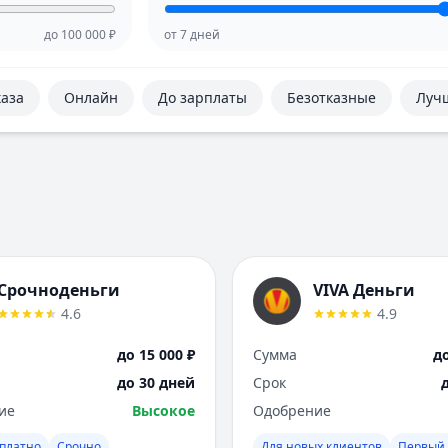
до
100 000
₽
от
7
дней
каза
Онлайн
До зарплаты
Безотказные
Луч
Срочноденьги
VIVA Деньги
4.6
4.9
до 15 000 ₽
Сумма
до
до 30 дней
Срок
ие
Высокое
Одобрение
платно
Срочно
Для новых клиентов
Первый 