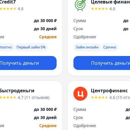
Credit7
Целевые фина
4.6
4.6
до 30 000 ₽
Сумма
до 
до 30 дней
Срок
до
ие
Среднее
Одобрение
платно
Первый займ 0%
Займ онлайн
Срочно
Получить деньги
Получить деньг
Быстроденьги
Центрофинанс
4.7
(
11
отзывов
)
4.6
(
15
от
до 30 000 ₽
Сумма
до
до 30 дней
Срок
д
ие
Среднее
Одобрение