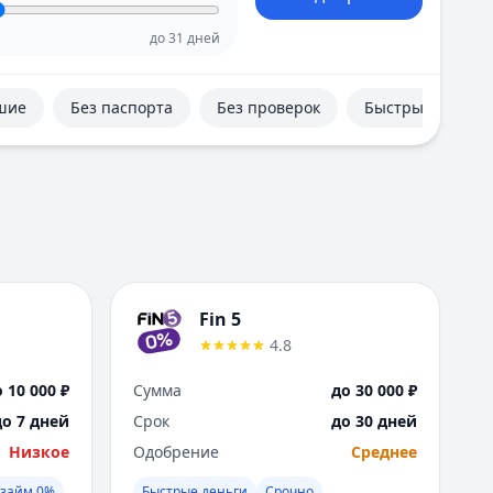
Е
Екатеринбург
до
31
дней
И
Иваново
шие
Без паспорта
Без проверок
Быстрые
Ижевск
Иркутск
К
Казань
Калининград
Кемерово
Киров
Краснодар
Fin 5
Красноярск
4.8
Курск
Л
 10 000 ₽
Сумма
до 30 000 ₽
Липецк
до 7 дней
Срок
до 30 дней
М
Низкое
Одобрение
Среднее
Магнитогорск
Махачкала
займ 0%
Быстрые деньги
Срочно