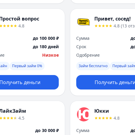
Простой вопрос
Привет, сосед!
4.8
4.8
(
13
от
до 100 000 ₽
Сумма
до
до 180 дней
Срок
д
ие
Низкое
Одобрение
лайн
Первый займ 0%
Займ бесплатно
Первый зай
Получить деньги
Получить деньг
ЛайкЗайм
Юкки
4.5
4.8
до 30 000 ₽
Сумма
до