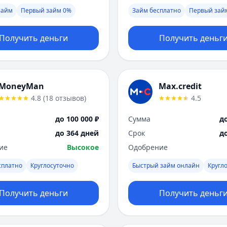
займ
Первый займ 0%
Займ бесплатно
Первый зай
Получить деньги
Получить деньг
MoneyMan
Max.credit
4.8
(
18
отзывов
)
4.5
до 100 000 ₽
Сумма
до
до 364 дней
Срок
д
ие
Высокое
Одобрение
сплатно
Круглосуточно
Быстрый займ онлайн
Кругл
Получить деньги
Получить деньг