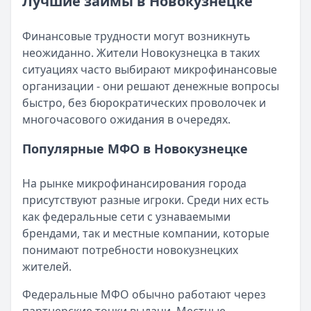
Лучшие займы в Новокузнецке
Возврат переплаты в «Займере»: актуальная инструкци
Читать статью
Кратко:
Разбираем, как вернуть переплату или ошибочно
Все статьи
Финансовые трудности могут возникнуть
Опубликовано:
5 декабря 2025 г.
неожиданно. Жители Новокузнецка в таких
Категория:
МФО
ситуациях часто выбирают микрофинансовые
Читать новость
организации - они решают денежные вопросы
Срочный микрозайм 15 000 ₽ на карту: свежая подборка
быстро, без бюрократических проволочек и
Кратко:
Нужны 15 000 рублей на карту прямо сегодня? 
многочасового ожидания в очередях.
Опубликовано:
5 декабря 2025 г.
Категория:
МФО
Популярные МФО в Новокузнецке
Читать новость
Рекордный рост доли клиентов МФО с iPhone: что стоит
На рынке микрофинансирования города
Кратко:
В III квартале 2025 года владельцы iPhone офо
присутствуют разные игроки. Среди них есть
Опубликовано:
5 декабря 2025 г.
как федеральные сети с узнаваемыми
Категория:
МФО
брендами, так и местные компании, которые
Читать новость
понимают потребности новокузнецких
57 сервисов микрозаймов через Госуслуги: где быстрее
жителей.
Кратко:
Авторизация через Госуслуги ускоряет оформле
Опубликовано:
23 ноября 2025 г.
Федеральные МФО обычно работают через
Категория:
МФО