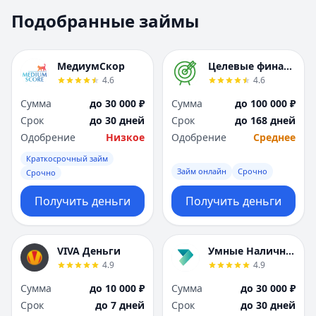
Москва
Москва
Подобранные займы
Н
Н
Набережные Челны
Набережные Челн
Нижний Новгород
Нижний Новгород
МедиумСкор
Целевые финансы
Новокузнецк
Новокузнецк
4.6
4.6
Новосибирск
Новосибирск
Сумма
до 30 000 ₽
Сумма
до 100 000 ₽
О
О
Срок
до 30 дней
Срок
до 168 дней
Омск
Омск
Одобрение
Низкое
Одобрение
Среднее
Оренбург
Оренбург
Краткосрочный займ
П
П
Займ онлайн
Срочно
Срочно
Пенза
Пенза
Пермь
Пермь
Получить деньги
Получить деньги
Р
Р
Ростов-на-Дону
Ростов-на-Дону
Рязань
Рязань
VIVA Деньги
Умные Наличные
4.9
4.9
С
С
Самара
Самара
Сумма
до 10 000 ₽
Сумма
до 30 000 ₽
Санкт-Петербург
Санкт-Петербург
Срок
до 7 дней
Срок
до 30 дней