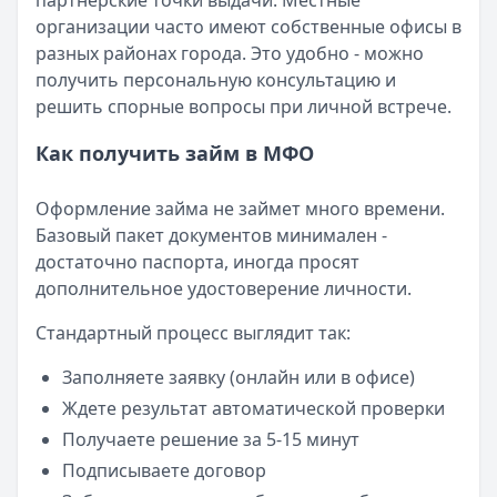
партнерские точки выдачи. Местные
Читать новость
организации часто имеют собственные офисы в
Смс о «одобренном займе» от Bigmani Ru: как действов
разных районах города. Это удобно - можно
Кратко:
Пришло СМС об одобрении займа от Bigmani Ru?
получить персональную консультацию и
Опубликовано:
23 ноября 2025 г.
решить спорные вопросы при личной встрече.
Категория:
МФО
Читать новость
Как получить займ в МФО
Все новости
Оформление займа не займет много времени.
Базовый пакет документов минимален -
достаточно паспорта, иногда просят
дополнительное удостоверение личности.
Стандартный процесс выглядит так:
Заполняете заявку (онлайн или в офисе)
Ждете результат автоматической проверки
Получаете решение за 5-15 минут
Подписываете договор