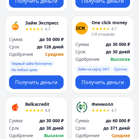
Получить деньги
Получить деньги
One click money
Займ Экспресс
4.7
4.7
(
18
отзывов
)
Сумма
до 50 000 ₽
Сумма
до 30 000 ₽
Срок
до 126 дней
Срок
до 30 дней
Одобрение
Среднее
Одобрение
Высокое
Первый займ бесплатно
Займ на карту 24/7
Срочно
На любые цели
Получить деньги
Получить деньги
Belkacredit
Финмолл
4.8
4.7
Сумма
до 30 000 ₽
Сумма
до 60 000 ₽
Срок
до 30 дней
Срок
до 371 дней
Одобрение
Высокое
Одобрение
Среднее