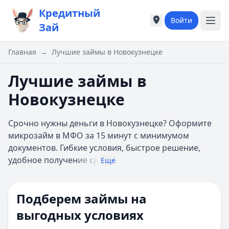
Кредитный
Войти
Города России
Города России
Зай
Популярные города
Популярные город
Москва
Москва
Главная
→
Лучшие займы в Новокузнецке
Санкт-Петербург
Санкт-Петербург
Екатеринбург
Екатеринбург
Лучшие займы в
Казань
Казань
Новокузнецке
А
А
Астрахань
Астрахань
Срочно нужны деньги в Новокузнецке? Оформите
Б
Б
микрозайм в МФО за 15 минут с минимумом
Барнаул
Барнаул
документов. Гибкие условия, быстрое решение,
Белгород
Белгород
удобное получен
ие ср
Брянск
Брянск
Еще
В
В
Владивосток
Владивосток
Подберем займы на
Владимир
Владимир
Волгоград
Волгоград
выгодных условиях
Воронеж
Воронеж