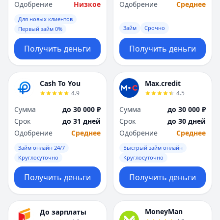
Саратов
Саратов
Одобрение
Низкое
Одобрение
Среднее
Севастополь
Севастополь
Для новых клиентов
Сочи
Сочи
Займ
Срочно
Первый займ 0%
Сургут
Сургут
Т
Т
Получить деньги
Получить деньги
Тверь
Тверь
Тольятти
Тольятти
Томск
Томск
Cash To You
Max.credit
4.9
4.5
Тула
Тула
Тюмень
Тюмень
Сумма
до 30 000 ₽
Сумма
до 30 000 ₽
У
У
Срок
до 31 дней
Срок
до 30 дней
Ульяновск
Ульяновск
Одобрение
Среднее
Одобрение
Среднее
Уфа
Уфа
Займ онлайн 24/7
Быстрый займ онлайн
Х
Х
Круглосуточно
Круглосуточно
Хабаровск
Хабаровск
Получить деньги
Получить деньги
Ч
Ч
Чебоксары
Чебоксары
Челябинск
Челябинск
MoneyMan
До зарплаты
Чита
Чита