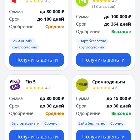
4.8
4.6
Я
Я
(
18
отзывов
)
Ярославль
Ярославль
Сумма
до 30 000 ₽
Сумма
до 100 000 ₽
Вся Россия
Вся Россия
Срок
до 180 дней
Срок
до 364 дней
Одобрение
Среднее
Одобрение
Высокое
Займ онлайн
Старт бесплатно
Круглосуточно
Круглосуточно
Получить деньги
Получить деньги
Fin 5
Срочноденьги
4.8
4.6
Сумма
до 30 000 ₽
Сумма
до 15 000 ₽
Срок
до 30 дней
Срок
до 30 дней
Одобрение
Среднее
Одобрение
Высокое
Быстрые деньги
Срочно
Займ бесплатно
Срочно
Получить деньги
Получить деньги