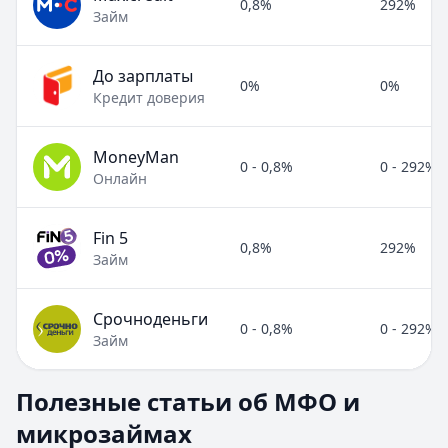
0,8%
292%
Займ
До зарплаты
0%
0%
Кредит доверия
MoneyMan
0 - 0,8%
0 - 292%
Онлайн
Fin 5
0,8%
292%
Займ
Срочноденьги
0 - 0,8%
0 - 292%
Займ
Полезные статьи об МФО и микрозаймах
Полезные статьи об МФО и
Раздел:
МФО и микрозаймы
. Всего статей:
8
.
микрозаймах
Займ под расписку