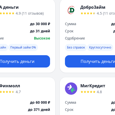
А деньги
ДоброЗайм
4.9
(
11
отзывов
)
4.5
(
11
от
до 30 000 ₽
Сумма
до
до 31 дней
Срок
ие
Высокое
Одобрение
лайн
Первый займ 0%
Без справок
Круглосуточно
Получить деньги
Получить деньг
Финмолл
МигКредит
4.7
4.8
до 60 000 ₽
Сумма
до
до 371 дней
Срок
д