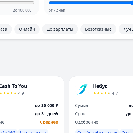
до
100 000
₽
от
7
дней
каза
Онлайн
До зарплаты
Безотказные
Луч
Cash To You
Небус
4.9
4.7
до 30 000 ₽
Сумма
до
до 31 дней
Срок
до
ие
Среднее
Одобрение
айн 24/7
Круглосуточно
Онлайн займ на карту
Срочн