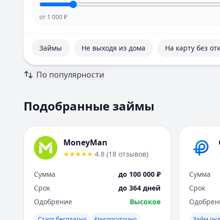
от
1 000
₽
Займы
Не выходя из дома
На карту без от
По популярности
Подобранные займы
MoneyMan
4.8
(
18
отзывов
)
Сумма
до 100 000 ₽
Сумма
Срок
до 364 дней
Срок
Одобрение
Высокое
Одобрен
Старт бесплатно
Круглосуточно
Займ онл