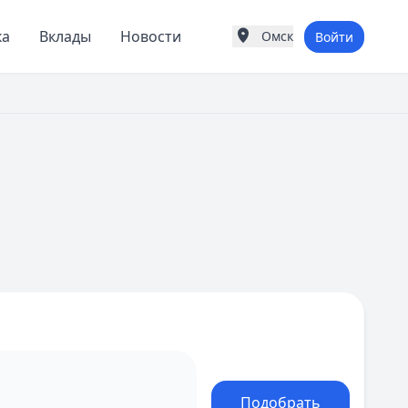
ка
Вклады
Новости
Омск
Войти
Города России
Популярные города
Москва
Санкт-Петербург
Екатеринбург
Казань
А
Астрахань
Б
Барнаул
Белгород
Брянск
В
Владивосток
Владимир
Волгоград
Воронеж
Подобрать