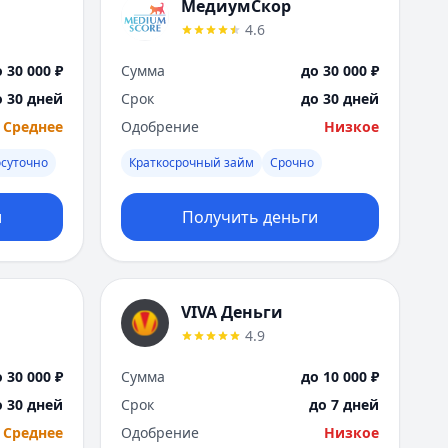
Саратов
МедиумСкор
Севастополь
4.6
Сочи
 30 000 ₽
Сумма
до 30 000 ₽
Сургут
Т
о 30 дней
Срок
до 30 дней
Тверь
Среднее
Одобрение
Низкое
Тольятти
осуточно
Краткосрочный займ
Срочно
Томск
Тула
и
Получить деньги
Тюмень
У
Ульяновск
Уфа
VIVA Деньги
Х
4.9
Хабаровск
Ч
 30 000 ₽
Сумма
до 10 000 ₽
Чебоксары
о 30 дней
Срок
до 7 дней
Челябинск
Среднее
Одобрение
Низкое
Чита