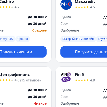
Cashiro
Max.credit
4.7
4.5
до 30 000 ₽
Сумма
до
до 30 дней
Срок
д
ие
Среднее
Одобрение
карту 24/7
Срочно
Быстрый займ онлайн
Кругл
Получить деньги
Получить деньг
Центрофинанс
Fin 5
4.6
(
15
отзывов
)
4.8
до 30 000 ₽
Сумма
до
до 30 дней
Срок
д
ие
Низкое
Одобрение