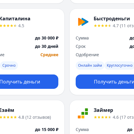
Капиталина
Быстроденьги
4.5
4.7
(
11
от
до 30 000 ₽
Сумма
до
до 30 дней
Срок
д
ие
Среднее
Одобрение
Срочно
Онлайн займ
Круглосуточно
Получить деньги
Получить деньг
Езаём
Займер
4.8
(
12
отзывов
)
4.6
(
17
от
до 15 000 ₽
Сумма
до 