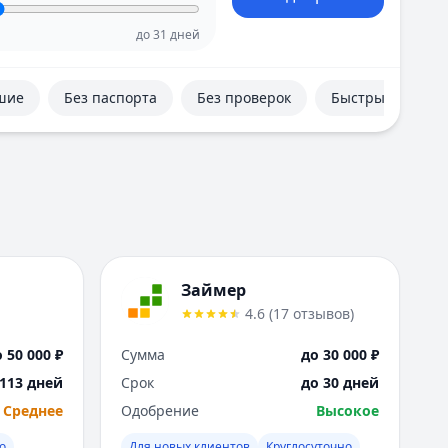
Е
Екатеринбург
до
31
дней
И
Иваново
шие
Без паспорта
Без проверок
Быстрые
Ижевск
Иркутск
К
Казань
Калининград
Кемерово
Киров
Краснодар
Займер
Красноярск
4.6
(
17
отзывов
)
Курск
Л
 50 000 ₽
Сумма
до 30 000 ₽
Липецк
 113 дней
Срок
до 30 дней
М
Среднее
Одобрение
Высокое
Магнитогорск
Махачкала
о
Для новых клиентов
Круглосуточно