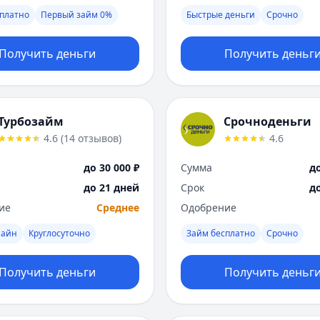
платно
Первый займ 0%
Быстрые деньги
Срочно
Получить деньги
Получить деньг
Турбозайм
Срочноденьги
4.6
(
14
отзывов
)
4.6
до 30 000 ₽
Сумма
до
до 21 дней
Срок
д
ие
Среднее
Одобрение
лайн
Круглосуточно
Займ бесплатно
Срочно
Получить деньги
Получить деньг