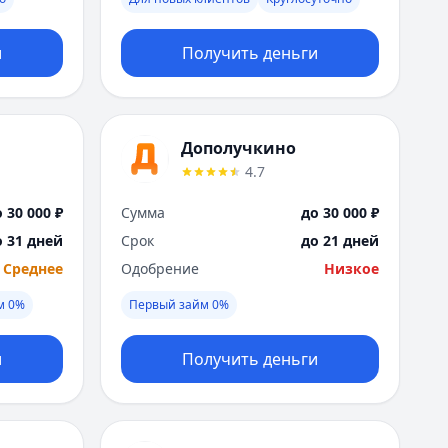
Москва
Н
и
Получить деньги
Набережные Челны
Нижний Новгород
Новокузнецк
Новосибирск
Дополучкино
О
4.7
Омск
Оренбург
 30 000 ₽
Сумма
до 30 000 ₽
П
о 31 дней
Срок
до 21 дней
Пенза
Среднее
Одобрение
Низкое
Пермь
Р
м 0%
Первый займ 0%
Ростов-на-Дону
Рязань
и
Получить деньги
С
Самара
Санкт-Петербург