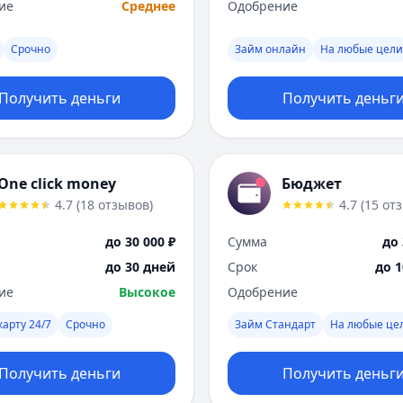
ие
Среднее
Одобрение
Срочно
Займ онлайн
На любые цели
Получить деньги
Получить деньг
One click money
Бюджет
4.7
(
18
отзывов
)
4.7
(
15
от
до 30 000 ₽
Сумма
до 
до 30 дней
Срок
до 
ие
Высокое
Одобрение
карту 24/7
Срочно
Займ Стандарт
На любые це
Получить деньги
Получить деньг