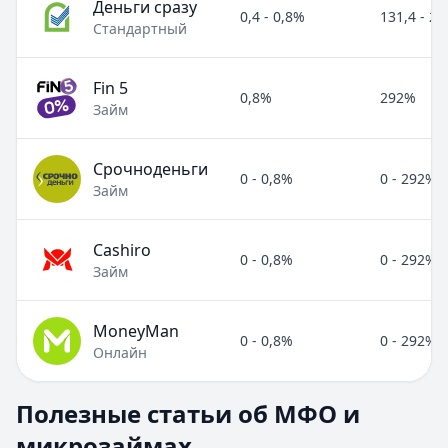
Деньги сразу
0,4 - 0,8%
131,4 - 2
Стандартный
Fin 5
0,8%
292%
Займ
Срочноденьги
0 - 0,8%
0 - 292%
Займ
Cashiro
0 - 0,8%
0 - 292%
Займ
MoneyMan
0 - 0,8%
0 - 292%
Онлайн
Полезные статьи об МФО и микрозаймах
Полезные статьи об МФО и
Раздел:
МФО и микрозаймы
. Всего статей:
8
.
микрозаймах
Займ под расписку