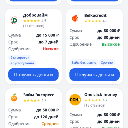
ДоброЗайм
Belkacredit
4.5
4.8
(
11
отзывов
)
Сумма
до 30 000 ₽
Сумма
до 15 000 ₽
Срок
до 30 дней
Срок
до 7 дней
Одобрение
Высокое
Одобрение
Низкое
Без справок
Займ бесплатно
Срочно
Круглосуточно
Получить деньги
Получить деньги
One click money
Займ Экспресс
4.7
4.7
(
18
отзывов
)
Сумма
до 50 000 ₽
Сумма
до 30 000 ₽
Срок
до 126 дней
Срок
до 30 дней
Одобрение
Среднее