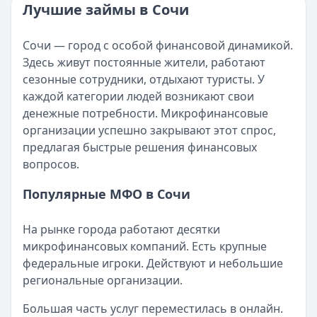
Категория:
МФО и микрозаймы
Лучшие займы в Сочи
Возврат переплаты в «Займере»: актуальная инструкци
Читать статью
Кратко:
Разбираем, как вернуть переплату или ошибочно
Все статьи
Сочи — город с особой финансовой динамикой.
Опубликовано:
5 декабря 2025 г.
Здесь живут постоянные жители, работают
Категория:
МФО
сезонные сотрудники, отдыхают туристы. У
Читать новость
каждой категории людей возникают свои
Срочный микрозайм 15 000 ₽ на карту: свежая подборка
денежные потребности. Микрофинансовые
Кратко:
Нужны 15 000 рублей на карту прямо сегодня? 
организации успешно закрывают этот спрос,
Опубликовано:
5 декабря 2025 г.
предлагая быстрые решения финансовых
Категория:
МФО
вопросов.
Читать новость
Рекордный рост доли клиентов МФО с iPhone: что стоит
Популярные МФО в Сочи
Кратко:
В III квартале 2025 года владельцы iPhone офо
Опубликовано:
5 декабря 2025 г.
На рынке города работают десятки
Категория:
МФО
микрофинансовых компаний. Есть крупные
Читать новость
федеральные игроки. Действуют и небольшие
57 сервисов микрозаймов через Госуслуги: где быстрее
региональные организации.
Кратко:
Авторизация через Госуслуги ускоряет оформле
Опубликовано:
23 ноября 2025 г.
Большая часть услуг переместилась в онлайн.