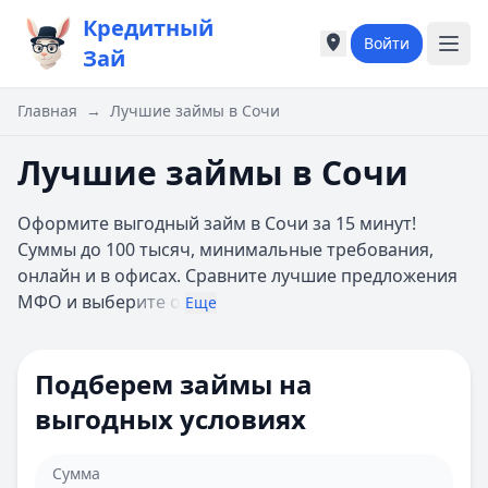
Кредитный
Войти
Города России
Города России
Зай
Популярные города
Популярные город
Москва
Москва
Главная
→
Лучшие займы в Сочи
Санкт-Петербург
Санкт-Петербург
Екатеринбург
Екатеринбург
Лучшие займы в Сочи
Казань
Казань
А
А
Оформите выгодный займ в Сочи за 15 минут!
Астрахань
Астрахань
Суммы до 100 тысяч, минимальные требования,
Б
Б
онлайн и в офисах. Сравните лучшие предложения
Барнаул
Барнаул
МФО и выбер
ите о
Еще
Белгород
Белгород
Брянск
Брянск
В
В
Подберем займы на
Владивосток
Владивосток
выгодных условиях
Владимир
Владимир
Волгоград
Волгоград
Воронеж
Воронеж
Сумма