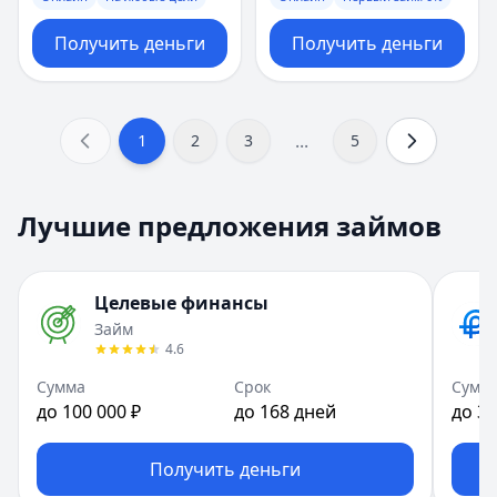
Получить деньги
Получить деньги
...
1
2
3
5
Лучшие предложения займов
Целевые финансы
Займ
4.6
Сумма
Срок
Сумм
до 100 000 ₽
до 168 дней
до 30
Получить деньги