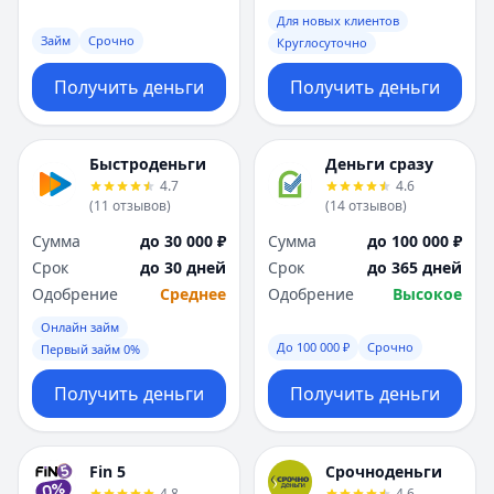
Саратов
Саратов
Для новых клиентов
Севастополь
Севастополь
Займ
Срочно
Круглосуточно
Сочи
Сочи
Сургут
Сургут
Получить деньги
Получить деньги
Т
Т
Тверь
Тверь
Тольятти
Тольятти
Быстроденьги
Деньги сразу
Томск
Томск
4.7
4.6
(
11
отзывов
)
(
14
отзывов
)
Тула
Тула
Тюмень
Тюмень
Сумма
до 30 000 ₽
Сумма
до 100 000 ₽
У
У
Срок
до 30 дней
Срок
до 365 дней
Ульяновск
Ульяновск
Одобрение
Среднее
Одобрение
Высокое
Уфа
Уфа
Онлайн займ
Х
Х
До 100 000 ₽
Срочно
Первый займ 0%
Хабаровск
Хабаровск
Получить деньги
Получить деньги
Ч
Ч
Чебоксары
Чебоксары
Челябинск
Челябинск
Fin 5
Срочноденьги
Чита
Чита
4.8
4.6