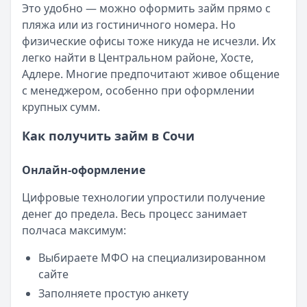
Категория:
МФО
Это удобно — можно оформить займ прямо с
Читать новость
пляжа или из гостиничного номера. Но
Смс о «одобренном займе» от Bigmani Ru: как действов
физические офисы тоже никуда не исчезли. Их
Кратко:
Пришло СМС об одобрении займа от Bigmani Ru?
легко найти в Центральном районе, Хосте,
Опубликовано:
23 ноября 2025 г.
Адлере. Многие предпочитают живое общение
Категория:
МФО
с менеджером, особенно при оформлении
Читать новость
крупных сумм.
Все новости
Как получить займ в Сочи
Онлайн-оформление
Цифровые технологии упростили получение
денег до предела. Весь процесс занимает
полчаса максимум:
Выбираете МФО на специализированном
сайте
Заполняете простую анкету