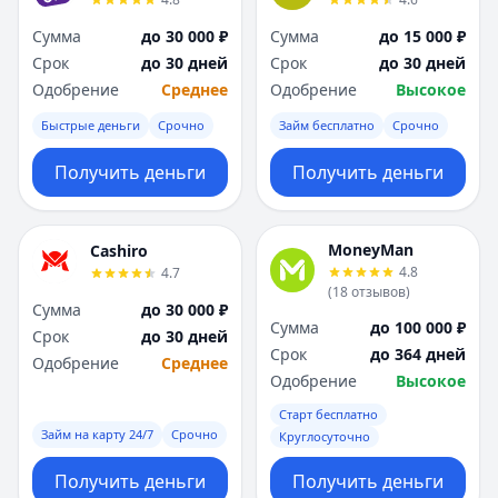
Я
Я
Сумма
до 30 000 ₽
Сумма
до 15 000 ₽
Ярославль
Ярославль
Срок
до 30 дней
Срок
до 30 дней
Вся Россия
Вся Россия
Одобрение
Среднее
Одобрение
Высокое
Быстрые деньги
Срочно
Займ бесплатно
Срочно
Получить деньги
Получить деньги
MoneyMan
Cashiro
4.8
4.7
(
18
отзывов
)
Сумма
до 30 000 ₽
Сумма
до 100 000 ₽
Срок
до 30 дней
Срок
до 364 дней
Одобрение
Среднее
Одобрение
Высокое
Старт бесплатно
Займ на карту 24/7
Срочно
Круглосуточно
Получить деньги
Получить деньги