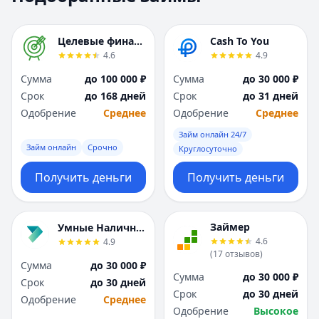
Москва
Москва
Н
Н
Целевые финансы
Cash To You
Набережные Челны
Набережные Челн
4.6
4.9
Нижний Новгород
Нижний Новгород
Сумма
до 100 000 ₽
Сумма
до 30 000 ₽
Новокузнецк
Новокузнецк
Срок
до 168 дней
Срок
до 31 дней
Новосибирск
Новосибирск
Одобрение
Среднее
Одобрение
Среднее
О
О
Омск
Омск
Займ онлайн 24/7
Займ онлайн
Срочно
Оренбург
Оренбург
Круглосуточно
П
П
Получить деньги
Получить деньги
Пенза
Пенза
Пермь
Пермь
Р
Р
Займер
Умные Наличные
Ростов-на-Дону
Ростов-на-Дону
4.6
4.9
Рязань
Рязань
(
17
отзывов
)
Сумма
до 30 000 ₽
С
С
Сумма
до 30 000 ₽
Срок
до 30 дней
Самара
Самара
Срок
до 30 дней
Одобрение
Среднее
Санкт-Петербург
Санкт-Петербург
Одобрение
Высокое