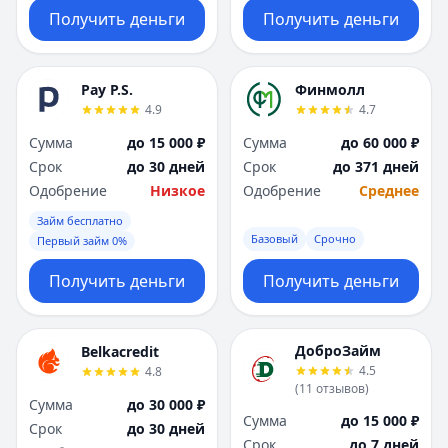
Получить деньги
Получить деньги
Pay P.S.
Финмолл
4.9
4.7
Сумма
до 15 000 ₽
Сумма
до 60 000 ₽
Срок
до 30 дней
Срок
до 371 дней
Одобрение
Низкое
Одобрение
Среднее
Займ бесплатно
Базовый
Срочно
Первый займ 0%
Получить деньги
Получить деньги
ДоброЗайм
Belkacredit
4.5
4.8
(
11
отзывов
)
Сумма
до 30 000 ₽
Сумма
до 15 000 ₽
Срок
до 30 дней
Срок
до 7 дней