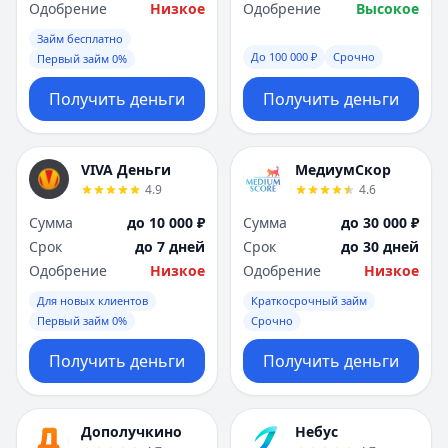
Саратов
Саратов
Одобрение
Низкое
Одобрение
Высокое
Севастополь
Севастополь
Займ бесплатно
Сочи
Сочи
До 100 000 ₽
Срочно
Первый займ 0%
Сургут
Сургут
Т
Т
Получить деньги
Получить деньги
Тверь
Тверь
Тольятти
Тольятти
Томск
Томск
VIVA Деньги
МедиумСкор
4.9
4.6
Тула
Тула
Тюмень
Тюмень
Сумма
до 10 000 ₽
Сумма
до 30 000 ₽
У
У
Срок
до 7 дней
Срок
до 30 дней
Ульяновск
Ульяновск
Одобрение
Низкое
Одобрение
Низкое
Уфа
Уфа
Для новых клиентов
Краткосрочный займ
Х
Х
Первый займ 0%
Срочно
Хабаровск
Хабаровск
Получить деньги
Получить деньги
Ч
Ч
Чебоксары
Чебоксары
Челябинск
Челябинск
Дополучкино
Небус
Чита
Чита