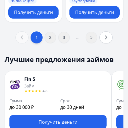
На любые цели
Круглосуточно
Получить деньги
Получить деньги
...
1
2
3
5
Лучшие предложения займов
Fin 5
Займ
4.8
Сумма
Срок
Сумм
до 30 000 ₽
до 30 дней
до 10
Получить деньги