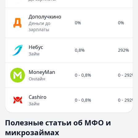
Дополучкино
0%
0%
Деньги до
зарплаты
Небус
0,8%
292%
Займ
MoneyMan
0 - 0,8%
0 - 292%
Онлайн
Cashiro
0 - 0,8%
0 - 292%
Займ
Полезные статьи об МФО и микрозаймах
Полезные статьи об МФО и
Раздел:
МФО и микрозаймы
. Всего статей:
8
.
микрозаймах
Займ под расписку