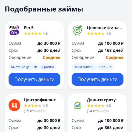
Москва
Москва
Подобранные займы
Н
Н
Набережные Челны
Набережные Челн
Нижний Новгород
Нижний Новгород
Fin 5
Целевые финансы
Новокузнецк
Новокузнецк
4.8
4.6
Новосибирск
Новосибирск
Сумма
до 30 000 ₽
Сумма
до 100 000 ₽
О
О
Срок
до 30 дней
Срок
до 168 дней
Омск
Омск
Одобрение
Среднее
Одобрение
Среднее
Оренбург
Оренбург
Быстрые деньги
Срочно
Займ онлайн
Срочно
П
П
Пенза
Пенза
Получить деньги
Получить деньги
Пермь
Пермь
Р
Р
Ростов-на-Дону
Ростов-на-Дону
Центрофинанс
Деньги сразу
Рязань
Рязань
4.6
4.6
С
С
(
15
отзывов
)
(
14
отзывов
)
Самара
Самара
Сумма
до 30 000 ₽
Сумма
до 100 000 ₽
Санкт-Петербург
Санкт-Петербург
Срок
до 30 дней
Срок
до 365 дней