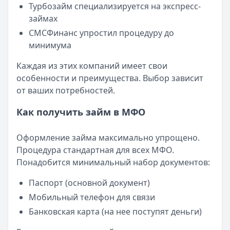
Читать новость
Турбозайм специализируется на экспресс-
Смс о «одобренном займе» от Bigmani Ru: как действов
займах
Кратко:
Пришло СМС об одобрении займа от Bigmani Ru?
СМСФинанс упростил процедуру до
Опубликовано:
23 ноября 2025 г.
минимума
Категория:
МФО
Каждая из этих компаний имеет свои
Читать новость
особенности и преимущества. Выбор зависит
Все новости
от ваших потребностей.
Как получить займ в МФО
Оформление займа максимально упрощено.
Процедура стандартная для всех МФО.
Понадобится минимальный набор документов:
Паспорт (основной документ)
Мобильный телефон для связи
Банковская карта (на нее поступят деньги)