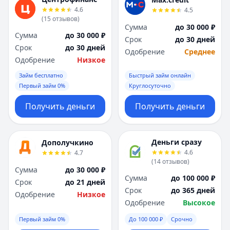
Я
Я
4.6
4.5
Ярославль
Ярославль
(
15
отзывов
)
Сумма
до 30 000 ₽
Вся Россия
Вся Россия
Сумма
до 30 000 ₽
Срок
до 30 дней
Срок
до 30 дней
Одобрение
Среднее
Одобрение
Низкое
Займ бесплатно
Быстрый займ онлайн
Первый займ 0%
Круглосуточно
Получить деньги
Получить деньги
Деньги сразу
Дополучкино
4.6
4.7
(
14
отзывов
)
Сумма
до 30 000 ₽
Сумма
до 100 000 ₽
Срок
до 21 дней
Срок
до 365 дней
Одобрение
Низкое
Одобрение
Высокое
Первый займ 0%
До 100 000 ₽
Срочно