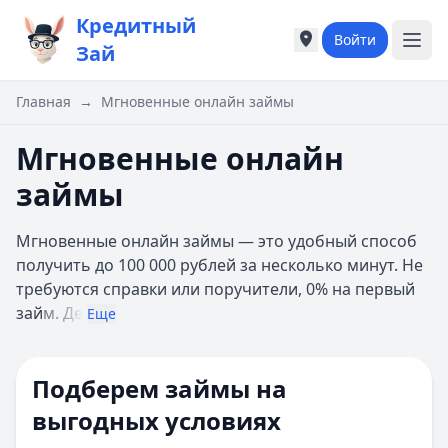
Кредитный
Войти
Города России
Города России
Зай
Популярные города
Популярные город
Москва
Москва
Главная
→
Мгновенные онлайн займы
Санкт-Петербург
Санкт-Петербург
Екатеринбург
Екатеринбург
Мгновенные онлайн
Казань
Казань
займы
А
А
Астрахань
Астрахань
Мгновенные онлайн займы — это удобный способ
Б
Б
получить до 100 000 рублей за несколько минут. Не
Барнаул
Барнаул
требуются справки или поручители, 0% на первый
Белгород
Белгород
зай
м. Де
Брянск
Брянск
Еще
В
В
Владивосток
Владивосток
Подберем займы на
Владимир
Владимир
Волгоград
Волгоград
выгодных условиях
Воронеж
Воронеж