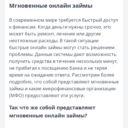
Читать новость
Категория:
МФО и микрозаймы
Мгновенные онлайн займы
Возврат переплаты в «Займере»: актуальная инструкци
Читать статью
Кратко:
Разбираем, как вернуть переплату или ошибочно
Все статьи
В современном мире требуется быстрый доступ
Опубликовано:
5 декабря 2025 г.
к финансам. Когда деньги нужны срочно, это
Категория:
МФО
может быть ремонт, лечение или другие
Читать новость
неотложные расходы. В такой ситуации
Срочный микрозайм 15 000 ₽ на карту: свежая подборка
быстрые онлайн займы могут стать решением
Кратко:
Нужны 15 000 рублей на карту прямо сегодня? 
проблемы. Данные системы дают возможность
Опубликовано:
5 декабря 2025 г.
получить средства в течение нескольких минут,
Категория:
МФО
не прибегая к посещению банка и не теряя
Читать новость
время на ожидание ответа. Рассмотрим более
Рекордный рост доли клиентов МФО с iPhone: что стоит
подробно, что собой представляют мгновенные
Кратко:
В III квартале 2025 года владельцы iPhone офо
займы и какие микрофинансовые организации
Опубликовано:
5 декабря 2025 г.
(МФО) предоставляют эти услуги.
Категория:
МФО
Читать новость
Так что же собой представляют
57 сервисов микрозаймов через Госуслуги: где быстрее
мгновенные онлайн займы?
Кратко:
Авторизация через Госуслуги ускоряет оформле
Опубликовано:
23 ноября 2025 г.