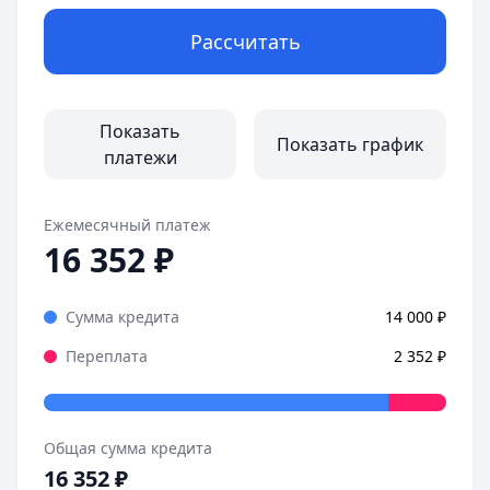
Дата:
28 октября 2025 г.
Рассчитать
Оформила займ в MoneyMan за пару минут, все прозрачн
Страницы отзывов:
Все отзывы
Показать
Показать график
платежи
Ежемесячный платеж
16 352
₽
Сумма кредита
14 000
₽
Переплата
2 352
₽
Общая сумма кредита
16 352
₽