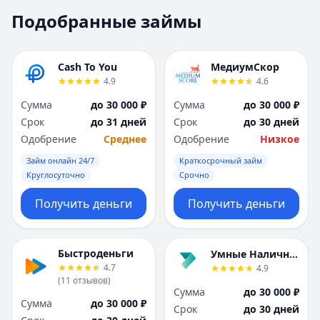
Москва
Москва
Подобранные займы
Н
Н
Набережные Челны
Набережные Челн
Нижний Новгород
Нижний Новгород
Cash To You
МедиумСкор
Новокузнецк
Новокузнецк
4.9
4.6
Новосибирск
Новосибирск
Сумма
до 30 000 ₽
Сумма
до 30 000 ₽
О
О
Срок
до 31 дней
Срок
до 30 дней
Омск
Омск
Одобрение
Среднее
Одобрение
Низкое
Оренбург
Оренбург
Займ онлайн 24/7
Краткосрочный займ
П
П
Круглосуточно
Срочно
Пенза
Пенза
Пермь
Пермь
Получить деньги
Получить деньги
Р
Р
Ростов-на-Дону
Ростов-на-Дону
Рязань
Рязань
Быстроденьги
Умные Наличные
4.7
4.9
С
С
(
11
отзывов
)
Самара
Самара
Сумма
до 30 000 ₽
Сумма
до 30 000 ₽
Санкт-Петербург
Санкт-Петербург
Срок
до 30 дней