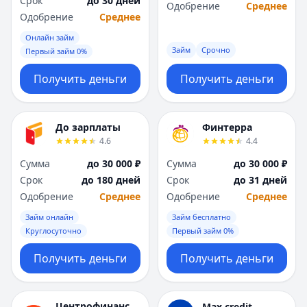
Срок
до 30 дней
Саратов
Саратов
Одобрение
Среднее
Одобрение
Среднее
Севастополь
Севастополь
Сочи
Сочи
Онлайн займ
Сургут
Сургут
Займ
Срочно
Первый займ 0%
Т
Т
Получить деньги
Получить деньги
Тверь
Тверь
Тольятти
Тольятти
Томск
Томск
До зарплаты
Финтерра
Тула
Тула
4.6
4.4
Тюмень
Тюмень
Сумма
до 30 000 ₽
Сумма
до 30 000 ₽
У
У
Срок
до 180 дней
Срок
до 31 дней
Ульяновск
Ульяновск
Одобрение
Среднее
Одобрение
Среднее
Уфа
Уфа
Х
Х
Займ онлайн
Займ бесплатно
Хабаровск
Хабаровск
Круглосуточно
Первый займ 0%
Ч
Ч
Получить деньги
Получить деньги
Чебоксары
Чебоксары
Челябинск
Челябинск
Чита
Чита
Центрофинанс
Max.credit