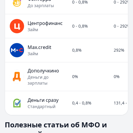
0 - 0,8%
0 - 292%
До зарплаты
Центрофинанс
0 - 0,8%
0 - 292%
Займ
Max.credit
0,8%
292%
Займ
Дополучкино
0%
0%
Деньги до
зарплаты
Деньги сразу
0,4 - 0,8%
131,4 - 2
Стандартный
Полезные статьи об МФО и микрозаймах
Полезные статьи об МФО и
Раздел:
МФО и микрозаймы
. Всего статей:
8
.
Займ под расписку