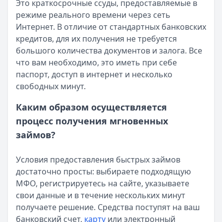
Это краткосрочные ссуды, предоставляемые в
Категория:
МФО
режиме реального времени через сеть
Читать новость
Интернет. В отличие от стандартных банковских
Смс о «одобренном займе» от Bigmani Ru: как действов
кредитов, для их получения не требуется
Кратко:
Пришло СМС об одобрении займа от Bigmani Ru?
большого количества документов и залога. Все
Опубликовано:
23 ноября 2025 г.
что вам необходимо, это иметь при себе
Категория:
МФО
паспорт, доступ в интернет и несколько
Читать новость
свободных минут.
Все новости
Каким образом осуществляется
процесс получения мгновенных
займов?
Условия предоставления быстрых займов
достаточно просты: выбираете подходящую
МФО, регистрируетесь на сайте, указываете
свои данные и в течение нескольких минут
получаете решение. Средства поступят на ваш
банковский счет,
карту
или электронный