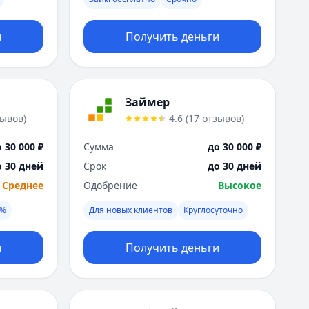
Москва
Н
и
Получить деньги
Набережные Челны
Нижний Новгород
Новокузнецк
Новосибирск
Займер
О
зывов
)
4.6
(
17
отзывов
)
Омск
Оренбург
 30 000 ₽
Сумма
до 30 000 ₽
П
о 30 дней
Срок
до 30 дней
Пенза
Среднее
Одобрение
Высокое
Пермь
Р
0%
Для новых клиентов
Круглосуточно
Ростов-на-Дону
Рязань
и
Получить деньги
С
Самара
Санкт-Петербург