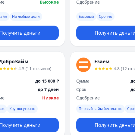
ие
Высокое
Одобрение
лайн
На любые цели
Базовый
Срочно
Получить деньги
Получить деньг
ДоброЗайм
Езаём
4.5
(
11
отзывов
)
4.8
(
12
от
до 15 000 ₽
Сумма
до
до 7 дней
Срок
д
ие
Низкое
Одобрение
вок
Круглосуточно
Первый займ бесплатно
Сро
Получить деньги
Получить деньг