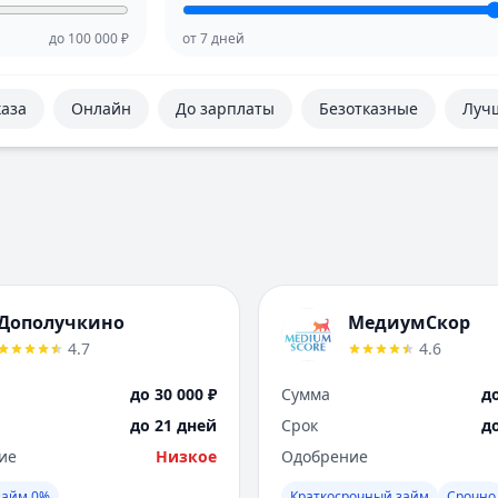
до
100 000
₽
от
7
дней
каза
Онлайн
До зарплаты
Безотказные
Луч
Дополучкино
МедиумСкор
4.7
4.6
до 30 000 ₽
Сумма
до
до 21 дней
Срок
д
ие
Низкое
Одобрение
займ 0%
Краткосрочный займ
Срочно