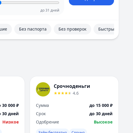
Е
Екатеринбург
до
31
дней
И
Иваново
шие
Без паспорта
Без проверок
Быстрые
Ижевск
Иркутск
К
Казань
Калининград
Кемерово
Киров
Краснодар
Срочноденьги
Красноярск
4.6
Курск
Л
 30 000 ₽
Сумма
до 15 000 ₽
Липецк
о 30 дней
Срок
до 30 дней
М
Низкое
Одобрение
Высокое
Магнитогорск
Махачкала
Займ бесплатно
Срочно