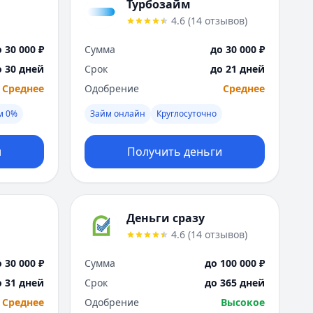
Саратов
Турбозайм
Севастополь
4.6
(
14
отзывов
)
Сочи
 30 000 ₽
Сумма
до 30 000 ₽
Сургут
Т
о 30 дней
Срок
до 21 дней
Тверь
Среднее
Одобрение
Среднее
Тольятти
м 0%
Займ онлайн
Круглосуточно
Томск
Тула
и
Получить деньги
Тюмень
У
Ульяновск
Уфа
Деньги сразу
Х
4.6
(
14
отзывов
)
Хабаровск
Ч
 30 000 ₽
Сумма
до 100 000 ₽
Чебоксары
о 31 дней
Срок
до 365 дней
Челябинск
Среднее
Одобрение
Высокое
Чита