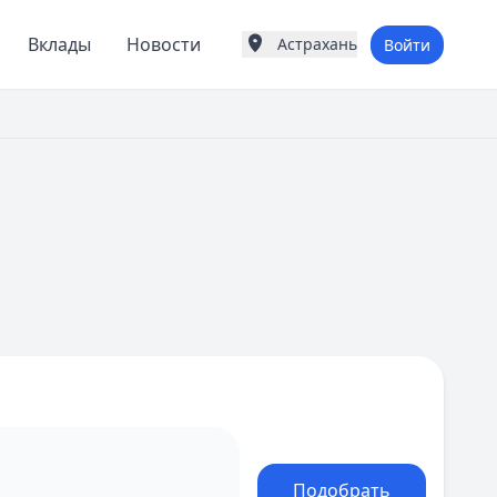
Вклады
Новости
Астрахань
Войти
Города России
Популярные города
Москва
Санкт-Петербург
Екатеринбург
Казань
А
Астрахань
Б
Барнаул
Белгород
Брянск
В
Владивосток
Владимир
Волгоград
Воронеж
Подобрать