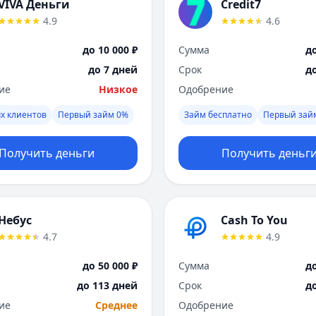
VIVA Деньги
Credit7
4.9
4.6
до 10 000 ₽
Сумма
до
до 7 дней
Срок
д
ие
Низкое
Одобрение
х клиентов
Первый займ 0%
Займ бесплатно
Первый зай
Получить деньги
Получить деньг
Небус
Cash To You
4.7
4.9
до 50 000 ₽
Сумма
до
до 113 дней
Срок
д
ие
Среднее
Одобрение