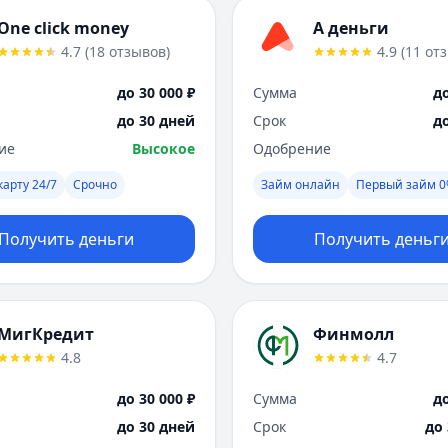
One click money
А деньги
4.7
(
18
отзывов
)
4.9
(
11
от
до 30 000 ₽
Сумма
до
до 30 дней
Срок
д
ие
Высокое
Одобрение
карту 24/7
Срочно
Займ онлайн
Первый займ 
Получить деньги
Получить деньг
МигКредит
Финмолл
4.8
4.7
до 30 000 ₽
Сумма
до
до 30 дней
Срок
до