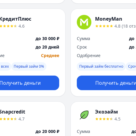
КредитПлюс
MoneyMan
4.6
4.8
(
18
от
до 30 000 ₽
Сумма
до 
до 20 дней
Срок
до
ие
Среднее
Одобрение
 всех
Первый займ 0%
Первый займ бесплатно
Сро
Получить деньги
Получить деньг
Snapcredit
Экозайм
4.7
4.5
до 20 000 ₽
Сумма
до