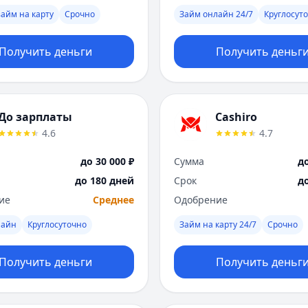
айм на карту
Срочно
Займ онлайн 24/7
Круглосут
Получить деньги
Получить деньг
До зарплаты
Cashiro
4.6
4.7
до 30 000 ₽
Сумма
до
до 180 дней
Срок
д
ие
Среднее
Одобрение
лайн
Круглосуточно
Займ на карту 24/7
Срочно
Получить деньги
Получить деньг