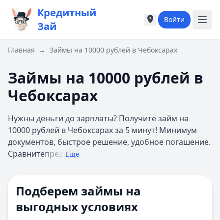
Кредитный
Войти
Города России
Города России
Зай
Популярные города
Популярные город
Москва
Москва
Главная
→
Займы на 10000 рублей в Чебоксарах
Санкт-Петербург
Санкт-Петербург
Екатеринбург
Екатеринбург
Займы на 10000 рублей в
Казань
Казань
Чебоксарах
А
А
Астрахань
Астрахань
Нужны деньги до зарплаты? Получите займ на
Б
Б
10000 рублей в Чебоксарах за 5 минут! Минимум
Барнаул
Барнаул
документов, быстрое решение, удобное погашение.
Белгород
Белгород
Сравните
пред
Брянск
Брянск
Еще
В
В
Владивосток
Владивосток
Подберем займы на
Владимир
Владимир
Волгоград
Волгоград
выгодных условиях
Воронеж
Воронеж