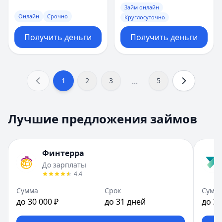
Займ онлайн
Онлайн
Срочно
Круглосуточно
Получить деньги
Получить деньги
...
1
2
3
5
Лучшие предложения займов
Финтерра
До зарплаты
4.4
Сумма
Срок
Сумм
до 30 000 ₽
до 31 дней
до 30