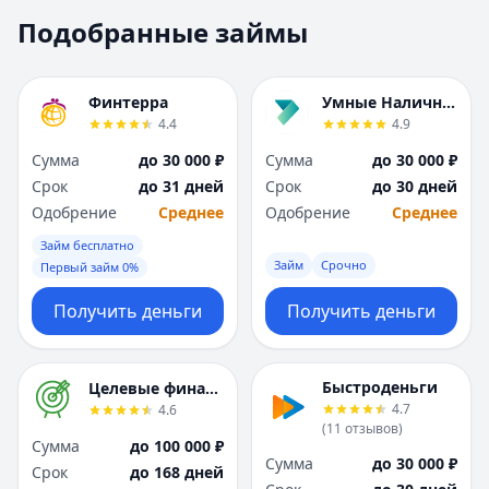
Москва
Москва
Подобранные займы
Н
Н
Набережные Челны
Набережные Челн
Нижний Новгород
Нижний Новгород
Финтерра
Умные Наличные
Новокузнецк
Новокузнецк
4.4
4.9
Новосибирск
Новосибирск
Сумма
до 30 000 ₽
Сумма
до 30 000 ₽
О
О
Срок
до 31 дней
Срок
до 30 дней
Омск
Омск
Одобрение
Среднее
Одобрение
Среднее
Оренбург
Оренбург
Займ бесплатно
П
П
Займ
Срочно
Первый займ 0%
Пенза
Пенза
Пермь
Пермь
Получить деньги
Получить деньги
Р
Р
Ростов-на-Дону
Ростов-на-Дону
Рязань
Рязань
Быстроденьги
Целевые финансы
4.7
4.6
С
С
(
11
отзывов
)
Самара
Самара
Сумма
до 100 000 ₽
Сумма
до 30 000 ₽
Санкт-Петербург
Санкт-Петербург
Срок
до 168 дней