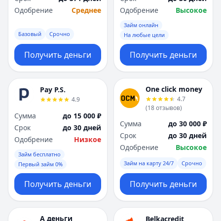
Одобрение
Среднее
Одобрение
Высокое
Займ онлайн
Базовый
Срочно
На любые цели
Получить деньги
Получить деньги
One click money
Pay P.S.
4.7
4.9
(
18
отзывов
)
Сумма
до 15 000 ₽
Сумма
до 30 000 ₽
Срок
до 30 дней
Срок
до 30 дней
Одобрение
Низкое
Одобрение
Высокое
Займ бесплатно
Займ на карту 24/7
Срочно
Первый займ 0%
Получить деньги
Получить деньги
А деньги
Belkacredit