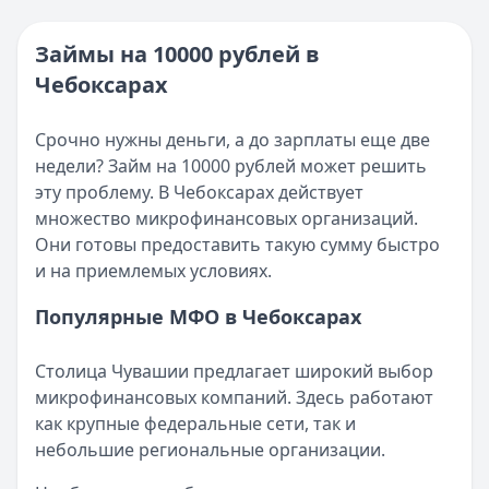
Категория:
МФО
Опубликовано:
16 ноября 2025 г.
Читать новость
Категория:
МФО и микрозаймы
Займы на 10000 рублей в
Возврат переплаты в «Займере»: актуальная инструкци
Читать статью
Чебоксарах
Кратко:
Разбираем, как вернуть переплату или ошибочно
Все статьи
Опубликовано:
5 декабря 2025 г.
Категория:
МФО
Срочно нужны деньги, а до зарплаты еще две
Читать новость
недели? Займ на 10000 рублей может решить
Срочный микрозайм 15 000 ₽ на карту: свежая подборка
эту проблему. В Чебоксарах действует
Кратко:
Нужны 15 000 рублей на карту прямо сегодня? 
множество микрофинансовых организаций.
Опубликовано:
5 декабря 2025 г.
Они готовы предоставить такую сумму быстро
Категория:
МФО
и на приемлемых условиях.
Читать новость
Популярные МФО в Чебоксарах
Рекордный рост доли клиентов МФО с iPhone: что стоит
Кратко:
В III квартале 2025 года владельцы iPhone офо
Столица Чувашии предлагает широкий выбор
Опубликовано:
5 декабря 2025 г.
микрофинансовых компаний. Здесь работают
Категория:
МФО
как крупные федеральные сети, так и
Читать новость
небольшие региональные организации.
57 сервисов микрозаймов через Госуслуги: где быстрее
Кратко:
Авторизация через Госуслуги ускоряет оформле