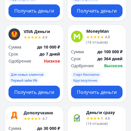
Получить деньги
Получить деньги
MoneyMan
VIVA Деньги
4.8
4.9
(
18
отзывов
)
Сумма
до 10 000 ₽
Сумма
до 100 000 ₽
Срок
до 7 дней
Срок
до 364 дней
Одобрение
Низкое
Одобрение
Высокое
Для новых клиентов
Старт бесплатно
Первый займ 0%
Круглосуточно
Получить деньги
Получить деньги
Деньги сразу
Дополучкино
4.6
4.7
(
14
отзывов
)
Сумма
до 30 000 ₽