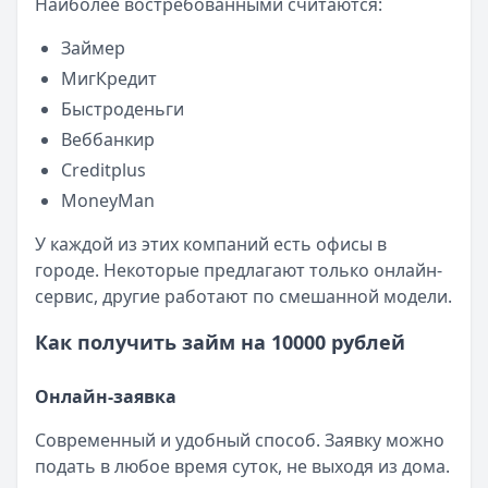
Наиболее востребованными считаются:
Опубликовано:
23 ноября 2025 г.
Категория:
МФО
Займер
Читать новость
МигКредит
Смс о «одобренном займе» от Bigmani Ru: как действов
Быстроденьги
Кратко:
Пришло СМС об одобрении займа от Bigmani Ru?
Веббанкир
Опубликовано:
23 ноября 2025 г.
Creditplus
Категория:
МФО
Читать новость
MoneyMan
Все новости
У каждой из этих компаний есть офисы в
городе. Некоторые предлагают только онлайн-
сервис, другие работают по смешанной модели.
Как получить займ на 10000 рублей
Онлайн-заявка
Современный и удобный способ. Заявку можно
подать в любое время суток, не выходя из дома.