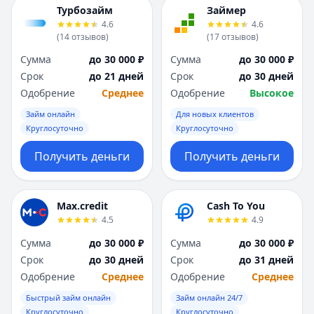
Я
Я
Турбозайм
Займер
Ярославль
Ярославль
4.6
4.6
(
14
отзывов
)
(
17
отзывов
)
Вся Россия
Вся Россия
Сумма
до 30 000 ₽
Сумма
до 30 000 ₽
Срок
до 21 дней
Срок
до 30 дней
Одобрение
Среднее
Одобрение
Высокое
Займ онлайн
Для новых клиентов
Круглосуточно
Круглосуточно
Получить деньги
Получить деньги
Max.credit
Cash To You
4.5
4.9
Сумма
до 30 000 ₽
Сумма
до 30 000 ₽
Срок
до 30 дней
Срок
до 31 дней
Одобрение
Среднее
Одобрение
Среднее
Быстрый займ онлайн
Займ онлайн 24/7
Круглосуточно
Круглосуточно