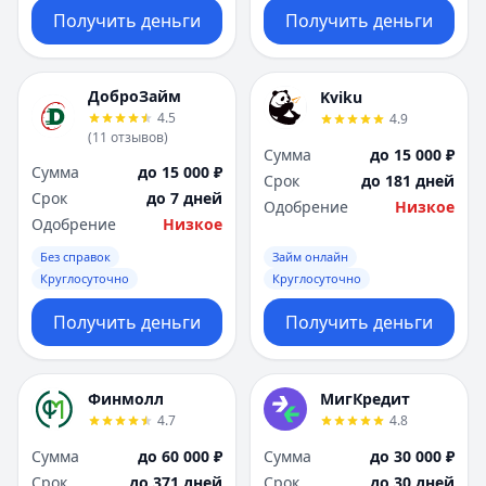
Получить деньги
Получить деньги
ДоброЗайм
Kviku
4.5
4.9
(
11
отзывов
)
Сумма
до 15 000 ₽
Сумма
до 15 000 ₽
Срок
до 181 дней
Срок
до 7 дней
Одобрение
Низкое
Одобрение
Низкое
Без справок
Займ онлайн
Круглосуточно
Круглосуточно
Получить деньги
Получить деньги
Финмолл
МигКредит
4.7
4.8
Сумма
до 60 000 ₽
Сумма
до 30 000 ₽
Срок
до 371 дней
Срок
до 30 дней