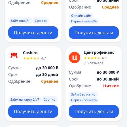
Срок
до 30 дней
Саратов
Саратов
Одобрение
Среднее
Одобрение
Среднее
Севастополь
Севастополь
Сочи
Сочи
Онлайн займ
Сургут
Сургут
Займ онлайн
Срочно
Первый займ 0%
Т
Т
Получить деньги
Получить деньги
Тверь
Тверь
Тольятти
Тольятти
Томск
Томск
Центрофинанс
Cashiro
Тула
Тула
4.6
4.7
Тюмень
Тюмень
(
15
отзывов
)
Сумма
до 30 000 ₽
У
У
Сумма
до 30 000 ₽
Срок
до 30 дней
Ульяновск
Ульяновск
Срок
до 30 дней
Одобрение
Среднее
Уфа
Уфа
Одобрение
Низкое
Х
Х
Займ бесплатно
Хабаровск
Хабаровск
Займ на карту 24/7
Срочно
Первый займ 0%
Ч
Ч
Чебоксары
Чебоксары
Получить деньги
Получить деньги
Челябинск
Челябинск
Чита
Чита