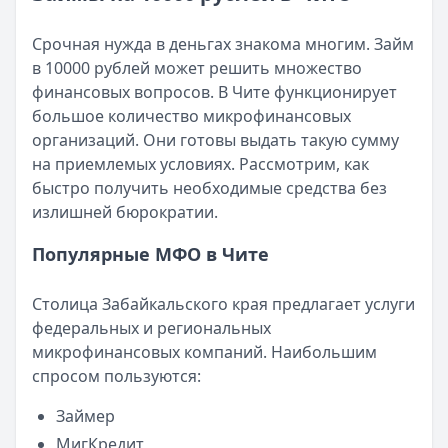
Читать статью
Кратко:
Разбираем, как вернуть переплату или ошибочно
Все статьи
Срочная нужда в деньгах знакома многим. Займ
Опубликовано:
5 декабря 2025 г.
в 10000 рублей может решить множество
Категория:
МФО
финансовых вопросов. В Чите функционирует
Читать новость
большое количество микрофинансовых
Срочный микрозайм 15 000 ₽ на карту: свежая подборка
организаций. Они готовы выдать такую сумму
Кратко:
Нужны 15 000 рублей на карту прямо сегодня? 
на приемлемых условиях. Рассмотрим, как
Опубликовано:
5 декабря 2025 г.
быстро получить необходимые средства без
Категория:
МФО
излишней бюрократии.
Читать новость
Рекордный рост доли клиентов МФО с iPhone: что стоит
Популярные МФО в Чите
Кратко:
В III квартале 2025 года владельцы iPhone офо
Опубликовано:
5 декабря 2025 г.
Столица Забайкальского края предлагает услуги
Категория:
МФО
федеральных и региональных
Читать новость
микрофинансовых компаний. Наибольшим
57 сервисов микрозаймов через Госуслуги: где быстрее
спросом пользуются:
Кратко:
Авторизация через Госуслуги ускоряет оформле
Опубликовано:
23 ноября 2025 г.
Займер
Категория:
МФО
МигКредит