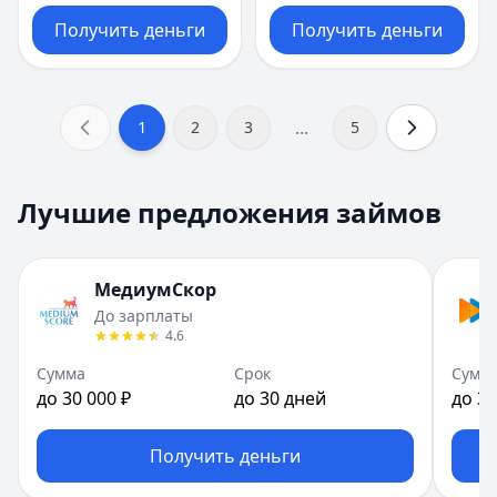
Получить деньги
Получить деньги
...
1
2
3
5
Лучшие предложения займов
МедиумСкор
До зарплаты
4.6
Сумма
Срок
Сумм
до 30 000 ₽
до 30 дней
до 30
Получить деньги