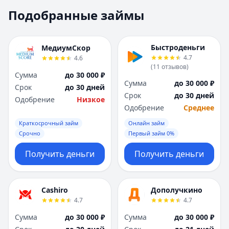
Москва
Москва
Подобранные займы
Н
Н
Набережные Челны
Набережные Челн
Нижний Новгород
Нижний Новгород
Быстроденьги
МедиумСкор
Новокузнецк
Новокузнецк
4.7
4.6
(
11
отзывов
)
Новосибирск
Новосибирск
Сумма
до 30 000 ₽
О
О
Сумма
до 30 000 ₽
Срок
до 30 дней
Омск
Омск
Срок
до 30 дней
Одобрение
Низкое
Оренбург
Оренбург
Одобрение
Среднее
П
П
Краткосрочный займ
Онлайн займ
Пенза
Пенза
Срочно
Первый займ 0%
Пермь
Пермь
Получить деньги
Получить деньги
Р
Р
Ростов-на-Дону
Ростов-на-Дону
Рязань
Рязань
Cashiro
Дополучкино
С
С
4.7
4.7
Самара
Самара
Сумма
до 30 000 ₽
Сумма
до 30 000 ₽
Санкт-Петербург
Санкт-Петербург