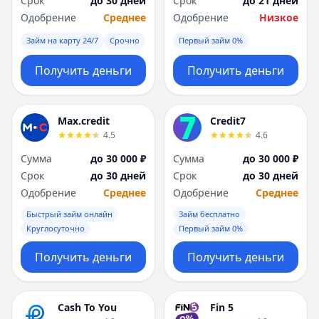
Срок
до 30 дней
Срок
до 21 дней
Саратов
Саратов
Одобрение
Среднее
Одобрение
Низкое
Севастополь
Севастополь
Сочи
Сочи
Займ на карту 24/7
Срочно
Первый займ 0%
Сургут
Сургут
Т
Т
Получить деньги
Получить деньги
Тверь
Тверь
Тольятти
Тольятти
Томск
Томск
Max.credit
Credit7
4.5
4.6
Тула
Тула
Тюмень
Тюмень
Сумма
до 30 000 ₽
Сумма
до 30 000 ₽
У
У
Срок
до 30 дней
Срок
до 30 дней
Ульяновск
Ульяновск
Одобрение
Среднее
Одобрение
Среднее
Уфа
Уфа
Быстрый займ онлайн
Займ бесплатно
Х
Х
Круглосуточно
Первый займ 0%
Хабаровск
Хабаровск
Получить деньги
Получить деньги
Ч
Ч
Чебоксары
Чебоксары
Челябинск
Челябинск
Cash To You
Fin 5
Чита
Чита