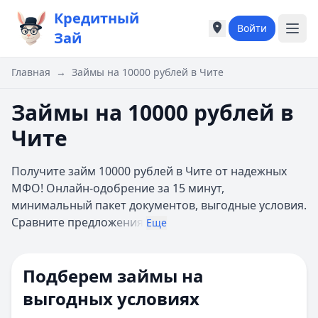
Кредитный
Войти
Города России
Города России
Зай
Популярные города
Популярные город
Москва
Москва
Главная
→
Займы на 10000 рублей в Чите
Санкт-Петербург
Санкт-Петербург
Екатеринбург
Екатеринбург
Займы на 10000 рублей в
Казань
Казань
Чите
А
А
Астрахань
Астрахань
Получите займ 10000 рублей в Чите от надежных
Б
Б
МФО! Онлайн-одобрение за 15 минут,
Барнаул
Барнаул
минимальный пакет документов, выгодные условия.
Белгород
Белгород
Сравните предлож
ения
Брянск
Брянск
Еще
В
В
Владивосток
Владивосток
Подберем займы на
Владимир
Владимир
Волгоград
Волгоград
выгодных условиях
Воронеж
Воронеж