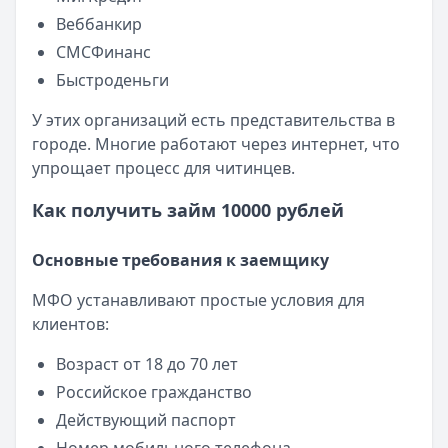
Читать новость
Веббанкир
Смс о «одобренном займе» от Bigmani Ru: как действов
СМСФинанс
Кратко:
Пришло СМС об одобрении займа от Bigmani Ru?
Опубликовано:
23 ноября 2025 г.
Быстроденьги
Категория:
МФО
У этих организаций есть представительства в
Читать новость
городе. Многие работают через интернет, что
Все новости
упрощает процесс для читинцев.
Как получить займ 10000 рублей
Основные требования к заемщику
МФО устанавливают простые условия для
клиентов:
Возраст от 18 до 70 лет
Российское гражданство
Действующий паспорт