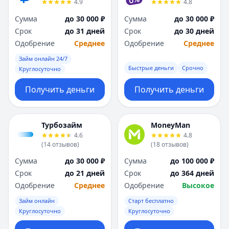
4.9
4.8
Я
Я
Ярославль
Ярославль
Сумма
до 30 000 ₽
Сумма
до 30 000 ₽
Вся Россия
Вся Россия
Срок
до 31 дней
Срок
до 30 дней
Одобрение
Среднее
Одобрение
Среднее
Займ онлайн 24/7
Быстрые деньги
Срочно
Круглосуточно
Получить деньги
Получить деньги
Турбозайм
MoneyMan
4.6
4.8
(
14
отзывов
)
(
18
отзывов
)
Сумма
до 30 000 ₽
Сумма
до 100 000 ₽
Срок
до 21 дней
Срок
до 364 дней
Одобрение
Среднее
Одобрение
Высокое
Займ онлайн
Старт бесплатно
Круглосуточно
Круглосуточно