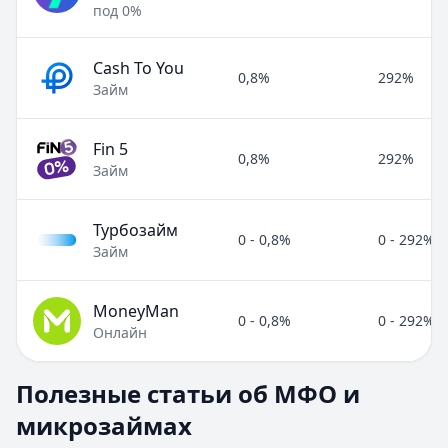
под 0%
Cash To You
0,8%
292%
Займ
Fin 5
0,8%
292%
Займ
Турбозайм
0 - 0,8%
0 - 292%
Займ
MoneyMan
0 - 0,8%
0 - 292%
Онлайн
Полезные статьи об МФО и микрозаймах
Полезные статьи об МФО и
Раздел:
МФО и микрозаймы
. Всего статей:
8
.
микрозаймах
Займ под расписку
Кратко:
Нужны деньги срочно? Рассмотрите займ под рас