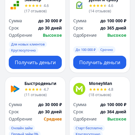
Я
Я
4.6
4.6
Ярославль
Ярославль
(
17
отзывов
)
(
14
отзывов
)
Вся Россия
Вся Россия
Сумма
до 30 000 ₽
Сумма
до 100 000 ₽
Срок
до 30 дней
Срок
до 365 дней
Одобрение
Высокое
Одобрение
Высокое
Для новых клиентов
До 100 000 ₽
Срочно
Круглосуточно
Получить деньги
Получить деньги
Быстроденьги
MoneyMan
4.7
4.8
(
11
отзывов
)
(
18
отзывов
)
Сумма
до 30 000 ₽
Сумма
до 100 000 ₽
Срок
до 30 дней
Срок
до 364 дней
Одобрение
Среднее
Одобрение
Высокое
Онлайн займ
Старт бесплатно
Первый займ 0%
Круглосуточно