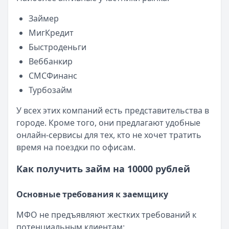
Опубликовано:
23 ноября 2025 г.
Категория:
МФО
Займер
Читать новость
МигКредит
Смс о «одобренном займе» от Bigmani Ru: как действов
Быстроденьги
Кратко:
Пришло СМС об одобрении займа от Bigmani Ru?
Веббанкир
Опубликовано:
23 ноября 2025 г.
СМСФинанс
Категория:
МФО
Турбозайм
Читать новость
Все новости
У всех этих компаний есть представительства в
городе. Кроме того, они предлагают удобные
онлайн-сервисы для тех, кто не хочет тратить
время на поездки по офисам.
Как получить займ на 10000 рублей
Основные требования к заемщику
МФО не предъявляют жестких требований к
потенциальным клиентам: