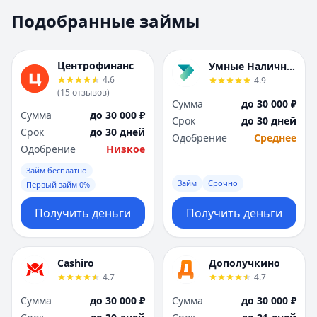
Москва
Москва
Подобранные займы
Н
Н
Набережные Челны
Набережные Челн
Нижний Новгород
Нижний Новгород
Центрофинанс
Умные Наличные
Новокузнецк
Новокузнецк
4.6
4.9
(
15
отзывов
)
Новосибирск
Новосибирск
Сумма
до 30 000 ₽
О
О
Сумма
до 30 000 ₽
Срок
до 30 дней
Омск
Омск
Срок
до 30 дней
Одобрение
Среднее
Оренбург
Оренбург
Одобрение
Низкое
П
П
Займ бесплатно
Пенза
Пенза
Займ
Срочно
Первый займ 0%
Пермь
Пермь
Получить деньги
Получить деньги
Р
Р
Ростов-на-Дону
Ростов-на-Дону
Рязань
Рязань
Cashiro
Дополучкино
С
С
4.7
4.7
Самара
Самара
Сумма
до 30 000 ₽
Сумма
до 30 000 ₽
Санкт-Петербург
Санкт-Петербург