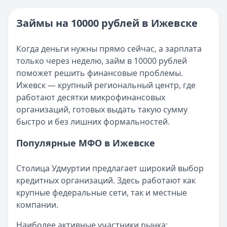
Категория:
МФО
Опубликовано:
16 ноября 2025 г.
Читать новость
Категория:
МФО и микрозаймы
Займы на 10000 рублей в Ижевске
Возврат переплаты в «Займере»: актуальная инструкци
Читать статью
Кратко:
Разбираем, как вернуть переплату или ошибочно
Все статьи
Когда деньги нужны прямо сейчас, а зарплата
Опубликовано:
5 декабря 2025 г.
только через неделю, займ в 10000 рублей
Категория:
МФО
поможет решить финансовые проблемы.
Читать новость
Ижевск — крупный региональный центр, где
Срочный микрозайм 15 000 ₽ на карту: свежая подборка
работают десятки микрофинансовых
Кратко:
Нужны 15 000 рублей на карту прямо сегодня? 
организаций, готовых выдать такую сумму
Опубликовано:
5 декабря 2025 г.
быстро и без лишних формальностей.
Категория:
МФО
Читать новость
Популярные МФО в Ижевске
Рекордный рост доли клиентов МФО с iPhone: что стоит
Кратко:
В III квартале 2025 года владельцы iPhone офо
Столица Удмуртии предлагает широкий выбор
Опубликовано:
5 декабря 2025 г.
кредитных организаций. Здесь работают как
Категория:
МФО
крупные федеральные сети, так и местные
Читать новость
компании.
57 сервисов микрозаймов через Госуслуги: где быстрее
Кратко:
Авторизация через Госуслуги ускоряет оформле
Наиболее активные участники рынка: