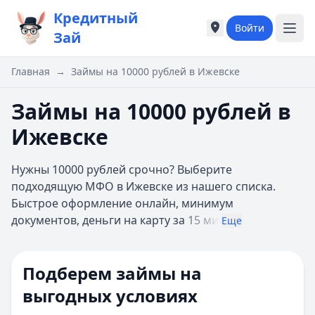
Кредитный
Войти
Города России
Города России
Зай
Популярные города
Популярные город
Москва
Москва
Главная
→
Займы на 10000 рублей в Ижевске
Санкт-Петербург
Санкт-Петербург
Екатеринбург
Екатеринбург
Займы на 10000 рублей в
Казань
Казань
Ижевске
А
А
Астрахань
Астрахань
Нужны 10000 рублей срочно? Выберите
Б
Б
подходящую МФО в Ижевске из нашего списка.
Барнаул
Барнаул
Быстрое оформление онлайн, минимум
Белгород
Белгород
документов, деньги на карту за
15 ми
Брянск
Брянск
Еще
В
В
Владивосток
Владивосток
Подберем займы на
Владимир
Владимир
Волгоград
Волгоград
выгодных условиях
Воронеж
Воронеж