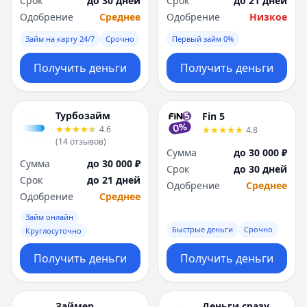
Срок
до 30 дней
Срок
до 21 дней
Саратов
Саратов
Одобрение
Среднее
Одобрение
Низкое
Севастополь
Севастополь
Сочи
Сочи
Займ на карту 24/7
Срочно
Первый займ 0%
Сургут
Сургут
Т
Т
Получить деньги
Получить деньги
Тверь
Тверь
Тольятти
Тольятти
Турбозайм
Томск
Томск
Fin 5
4.6
4.8
Тула
Тула
(
14
отзывов
)
Тюмень
Тюмень
Сумма
до 30 000 ₽
Сумма
до 30 000 ₽
У
У
Срок
до 30 дней
Срок
до 21 дней
Ульяновск
Ульяновск
Одобрение
Среднее
Одобрение
Среднее
Уфа
Уфа
Х
Х
Займ онлайн
Быстрые деньги
Срочно
Хабаровск
Хабаровск
Круглосуточно
Ч
Ч
Получить деньги
Получить деньги
Чебоксары
Чебоксары
Челябинск
Челябинск
Чита
Чита
Займер
Деньги сразу