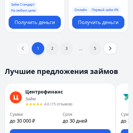
Займ Стандарт
Онлайн
Первый займ 0%
На любые цели
Получить деньги
Получить деньги
...
1
2
3
5
Лучшие предложения займов
Центрофинанс
Займ
4.6
(
15
отзывов
)
Сумма
Срок
Сумм
до 30 000 ₽
до 30 дней
до 30