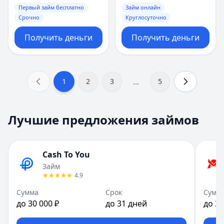
Первый займ бесплатно
Займ онлайн
Срочно
Круглосуточно
Получить деньги
Получить деньги
...
1
2
3
5
Лучшие предложения займов
Cash To You
Займ
4.9
Сумма
Срок
Сумм
до 30 000 ₽
до 31 дней
до 30