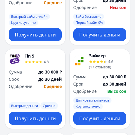
Срок
до 30 дней
Саратов
Саратов
Одобрение
Среднее
Одобрение
Низкое
Севастополь
Севастополь
Сочи
Сочи
Быстрый займ онлайн
Займ бесплатно
Сургут
Сургут
Круглосуточно
Первый займ 0%
Т
Т
Получить деньги
Получить деньги
Тверь
Тверь
Тольятти
Тольятти
Томск
Томск
Займер
Fin 5
Тула
Тула
4.6
4.8
Тюмень
Тюмень
(
17
отзывов
)
Сумма
до 30 000 ₽
У
У
Сумма
до 30 000 ₽
Срок
до 30 дней
Ульяновск
Ульяновск
Срок
до 30 дней
Одобрение
Среднее
Уфа
Уфа
Одобрение
Высокое
Х
Х
Для новых клиентов
Хабаровск
Хабаровск
Быстрые деньги
Срочно
Круглосуточно
Ч
Ч
Чебоксары
Чебоксары
Получить деньги
Получить деньги
Челябинск
Челябинск
Чита
Чита