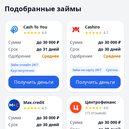
Москва
Москва
Подобранные займы
Н
Н
Набережные Челны
Набережные Челн
Нижний Новгород
Нижний Новгород
Cash To You
Cashiro
Новокузнецк
Новокузнецк
4.9
4.7
Новосибирск
Новосибирск
Сумма
до 30 000 ₽
Сумма
до 30 000 ₽
О
О
Срок
до 31 дней
Срок
до 30 дней
Омск
Омск
Одобрение
Среднее
Одобрение
Среднее
Оренбург
Оренбург
Займ онлайн 24/7
П
П
Займ на карту 24/7
Срочно
Круглосуточно
Пенза
Пенза
Пермь
Пермь
Получить деньги
Получить деньги
Р
Р
Ростов-на-Дону
Ростов-на-Дону
Рязань
Рязань
Центрофинанс
Max.credit
4.6
4.5
С
С
(
15
отзывов
)
Самара
Самара
Сумма
до 30 000 ₽
Сумма
до 30 000 ₽
Санкт-Петербург
Санкт-Петербург
Срок
до 30 дней