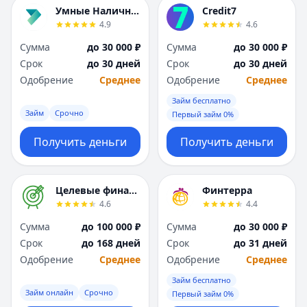
Я
Я
Умные Наличные
Credit7
Ярославль
Ярославль
4.9
4.6
Вся Россия
Вся Россия
Сумма
до 30 000 ₽
Сумма
до 30 000 ₽
Срок
до 30 дней
Срок
до 30 дней
Одобрение
Среднее
Одобрение
Среднее
Займ бесплатно
Займ
Срочно
Первый займ 0%
Получить деньги
Получить деньги
Целевые финансы
Финтерра
4.6
4.4
Сумма
до 100 000 ₽
Сумма
до 30 000 ₽
Срок
до 168 дней
Срок
до 31 дней
Одобрение
Среднее
Одобрение
Среднее
Займ бесплатно
Займ онлайн
Срочно
Первый займ 0%