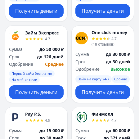
Получить деньги
Получить деньги
One click money
Займ Экспресс
4.7
4.7
(
18
отзывов
)
Сумма
до 50 000 ₽
Сумма
до 30 000 ₽
Срок
до 126 дней
Срок
до 30 дней
Одобрение
Среднее
Одобрение
Высокое
Первый займ бесплатно
Займ на карту 24/7
Срочно
На любые цели
Получить деньги
Получить деньги
Pay P.S.
Финмолл
4.9
4.7
Сумма
до 15 000 ₽
Сумма
до 60 000 ₽
Срок
до 30 дней
Срок
до 371 дней