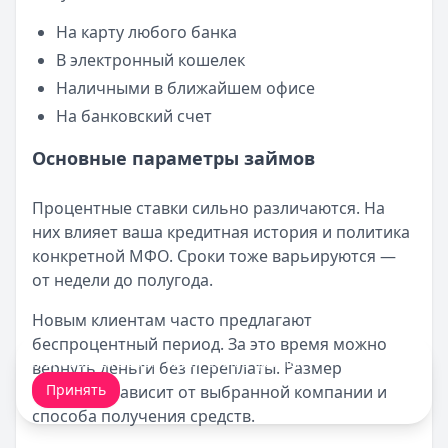
На карту любого банка
В электронный кошелек
Наличными в ближайшем офисе
На банковский счет
Основные параметры займов
Процентные ставки сильно различаются. На
них влияет ваша кредитная история и политика
конкретной МФО. Сроки тоже варьируются —
от недели до полугода.
Новым клиентам часто предлагают
беспроцентный период. За это время можно
Мы обрабатываем ваши
cookie-файлы
.
вернуть деньги без переплаты. Размер
Принять
комиссий зависит от выбранной компании и
способа получения средств.