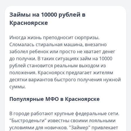
Категория:
МФО
Опубликовано:
16 ноября 2025 г.
Читать новость
Категория:
МФО и микрозаймы
Займы на 10000 рублей в
Возврат переплаты в «Займере»: актуальная инструкци
Читать статью
Красноярске
Кратко:
Разбираем, как вернуть переплату или ошибочно
Все статьи
Опубликовано:
5 декабря 2025 г.
Категория:
МФО
Иногда жизнь преподносит сюрпризы.
Читать новость
Сломалась стиральная машина, внезапно
Срочный микрозайм 15 000 ₽ на карту: свежая подборка
заболел ребенок или просто не хватает денег
Кратко:
Нужны 15 000 рублей на карту прямо сегодня? 
до получки. В таких ситуациях займ на 10000
Опубликовано:
5 декабря 2025 г.
рублей становится реальным выходом из
Категория:
МФО
положения. Красноярск предлагает жителям
Читать новость
десятки вариантов быстрого получения нужной
Рекордный рост доли клиентов МФО с iPhone: что стоит
суммы.
Кратко:
В III квартале 2025 года владельцы iPhone офо
Популярные МФО в Красноярске
Опубликовано:
5 декабря 2025 г.
Категория:
МФО
В городе работают крупные федеральные сети.
Читать новость
"Быстроденьги" известны своими лояльными
57 сервисов микрозаймов через Госуслуги: где быстрее
условиями для новичков. "Займер" привлекает
Кратко:
Авторизация через Госуслуги ускоряет оформле