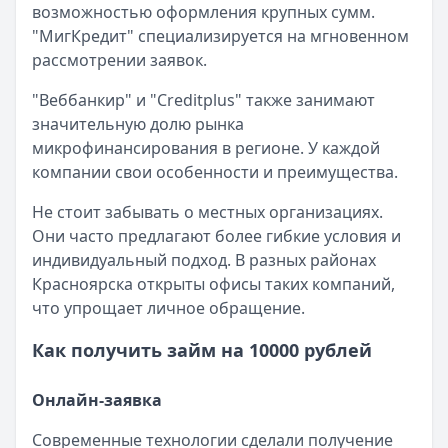
возможностью оформления крупных сумм.
Опубликовано:
23 ноября 2025 г.
"МигКредит" специализируется на мгновенном
Категория:
МФО
рассмотрении заявок.
Читать новость
Смс о «одобренном займе» от Bigmani Ru: как действов
"Веббанкир" и "Creditplus" также занимают
Кратко:
Пришло СМС об одобрении займа от Bigmani Ru?
значительную долю рынка
Опубликовано:
23 ноября 2025 г.
микрофинансирования в регионе. У каждой
Категория:
МФО
компании свои особенности и преимущества.
Читать новость
Все новости
Не стоит забывать о местных организациях.
Они часто предлагают более гибкие условия и
индивидуальный подход. В разных районах
Красноярска открыты офисы таких компаний,
что упрощает личное обращение.
Как получить займ на 10000 рублей
Онлайн-заявка
Современные технологии сделали получение