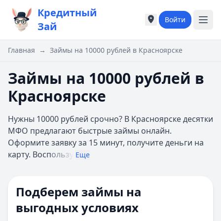
Кредитный
Войти
Города России
Города России
Зай
Популярные города
Популярные город
Москва
Москва
Главная
→
Займы на 10000 рублей в Красноярске
Санкт-Петербург
Санкт-Петербург
Екатеринбург
Екатеринбург
Займы на 10000 рублей в
Казань
Казань
Красноярске
А
А
Астрахань
Астрахань
Нужны 10000 рублей срочно? В Красноярске десятки
Б
Б
МФО предлагают быстрые займы онлайн.
Барнаул
Барнаул
Оформите заявку за 15 минут, получите деньги на
Белгород
Белгород
карту. Восп
ользу
Брянск
Брянск
Еще
В
В
Владивосток
Владивосток
Подберем займы на
Владимир
Владимир
Волгоград
Волгоград
выгодных условиях
Воронеж
Воронеж