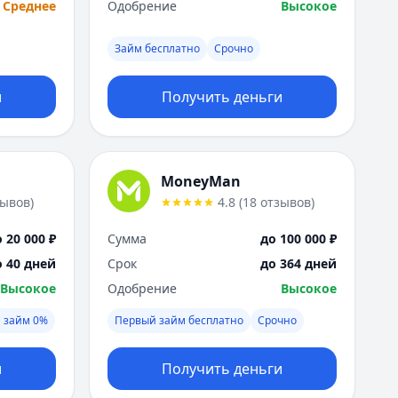
Среднее
Одобрение
Высокое
Займ бесплатно
Срочно
и
Получить деньги
MoneyMan
зывов
)
4.8
(
18
отзывов
)
 20 000 ₽
Сумма
до 100 000 ₽
о 40 дней
Срок
до 364 дней
Высокое
Одобрение
Высокое
 займ 0%
Первый займ бесплатно
Срочно
и
Получить деньги