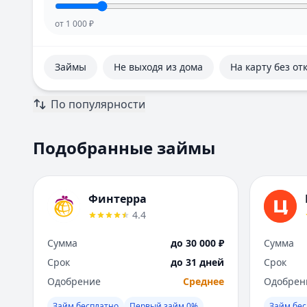
от
1 000
₽
Займы
Не выходя из дома
На карту без от
По популярности
Подобранные займы
Финтерра
4.4
Сумма
до 30 000 ₽
Сумма
Срок
до 31 дней
Срок
Одобрение
Среднее
Одобрен
Займ бесплатно
Первый займ 0%
Займ бес