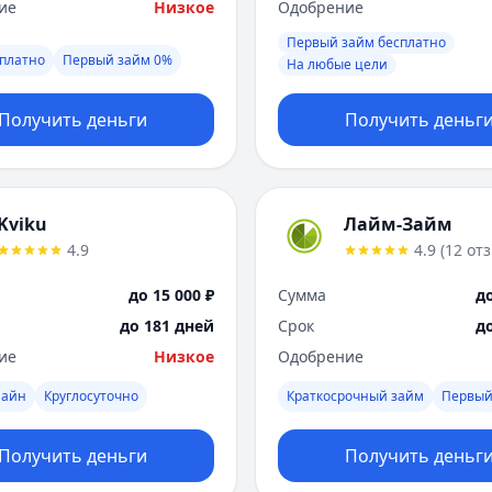
ие
Низкое
Одобрение
Первый займ бесплатно
платно
Первый займ 0%
На любые цели
Получить деньги
Получить деньг
Kviku
Лайм-Займ
4.9
4.9
(
12
от
до 15 000 ₽
Сумма
до
до 181 дней
Срок
д
ие
Низкое
Одобрение
лайн
Круглосуточно
Краткосрочный займ
Первый
Получить деньги
Получить деньг