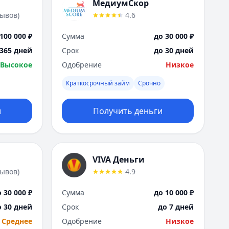
Саратов
МедиумСкор
Севастополь
зывов
)
4.6
Сочи
100 000 ₽
Сумма
до 30 000 ₽
Сургут
Т
 365 дней
Срок
до 30 дней
Тверь
Высокое
Одобрение
Низкое
Тольятти
Краткосрочный займ
Срочно
Томск
Тула
и
Получить деньги
Тюмень
У
Ульяновск
Уфа
VIVA Деньги
Х
зывов
)
4.9
Хабаровск
Ч
 30 000 ₽
Сумма
до 10 000 ₽
Чебоксары
о 30 дней
Срок
до 7 дней
Челябинск
Среднее
Одобрение
Низкое
Чита