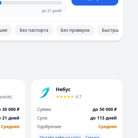
Е
Екатеринбург
до
31
дней
И
Иваново
шие
Без паспорта
Без проверок
Быстрые
Ижевск
Иркутск
К
Казань
Калининград
Кемерово
Киров
Краснодар
Небус
Красноярск
зывов
)
4.7
Курск
Л
 30 000 ₽
Сумма
до 50 000 ₽
Липецк
о 21 дней
Срок
до 113 дней
М
Среднее
Одобрение
Среднее
Магнитогорск
Махачкала
Онлайн займ на карту
Срочно