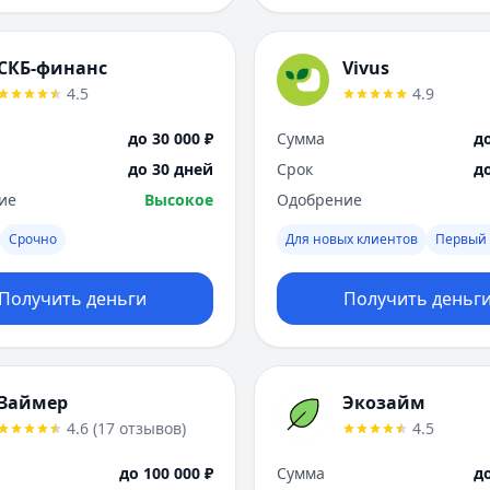
СКБ-финанс
Vivus
4.5
4.9
до 30 000 ₽
Сумма
до
до 30 дней
Срок
д
ие
Высокое
Одобрение
Срочно
Для новых клиентов
Первый 
Получить деньги
Получить деньг
Займер
Экозайм
4.6
(
17
отзывов
)
4.5
до 100 000 ₽
Сумма
до