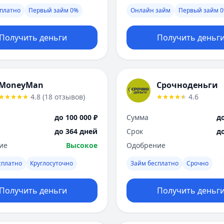
платно
Первый займ 0%
Онлайн займ
Первый займ 
Получить деньги
Получить деньг
MoneyMan
Срочноденьги
4.8
(
18
отзывов
)
4.6
до 100 000 ₽
Сумма
до
до 364 дней
Срок
д
ие
Высокое
Одобрение
сплатно
Круглосуточно
Займ бесплатно
Срочно
Получить деньги
Получить деньг