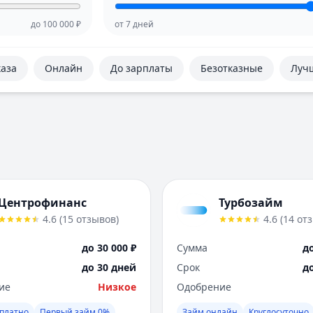
до
100 000
₽
от
7
дней
каза
Онлайн
До зарплаты
Безотказные
Луч
Центрофинанс
Турбозайм
4.6
(
15
отзывов
)
4.6
(
14
от
до 30 000 ₽
Сумма
до
до 30 дней
Срок
д
ие
Низкое
Одобрение
платно
Первый займ 0%
Займ онлайн
Круглосуточно