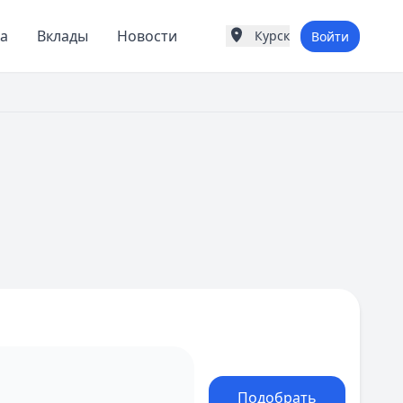
а
Вклады
Новости
Курск
Войти
Города России
Популярные города
Москва
Санкт-Петербург
Екатеринбург
Казань
А
Астрахань
Б
Барнаул
Белгород
Брянск
В
Владивосток
Владимир
Волгоград
Воронеж
Подобрать