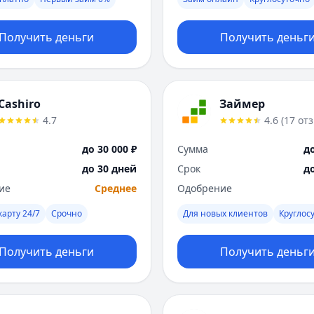
Получить деньги
Получить деньг
Cashiro
Займер
4.7
4.6
(
17
от
до 30 000 ₽
Сумма
до
до 30 дней
Срок
д
ие
Среднее
Одобрение
карту 24/7
Срочно
Для новых клиентов
Круглос
Получить деньги
Получить деньг