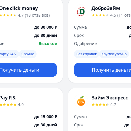
One click money
ДоброЗайм
4.7
(
18
отзывов
)
4.5
(
11
от
до 30 000 ₽
Сумма
до
до 30 дней
Срок
ие
Высокое
Одобрение
карту 24/7
Срочно
Без справок
Круглосуточно
Получить деньги
Получить деньг
Pay P.S.
Займ Экспресс
4.9
4.7
до 15 000 ₽
Сумма
до
до 30 дней
Срок
до