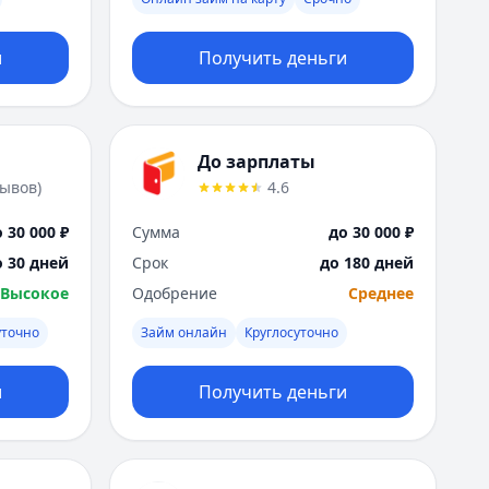
Москва
Н
и
Получить деньги
Набережные Челны
Нижний Новгород
Новокузнецк
Новосибирск
До зарплаты
О
зывов
)
4.6
Омск
Оренбург
 30 000 ₽
Сумма
до 30 000 ₽
П
о 30 дней
Срок
до 180 дней
Пенза
Высокое
Одобрение
Среднее
Пермь
Р
уточно
Займ онлайн
Круглосуточно
Ростов-на-Дону
Рязань
и
Получить деньги
С
Самара
Санкт-Петербург