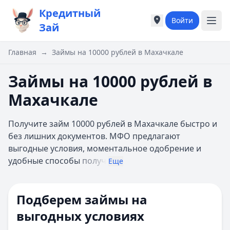
Кредитный
Войти
Города России
Города России
Зай
Популярные города
Популярные город
Москва
Москва
Главная
→
Займы на 10000 рублей в Махачкале
Санкт-Петербург
Санкт-Петербург
Екатеринбург
Екатеринбург
Займы на 10000 рублей в
Казань
Казань
Махачкале
А
А
Астрахань
Астрахань
Получите займ 10000 рублей в Махачкале быстро и
Б
Б
без лишних документов. МФО предлагают
Барнаул
Барнаул
выгодные условия, моментальное одобрение и
Белгород
Белгород
удобные способы
получ
Брянск
Брянск
Еще
В
В
Владивосток
Владивосток
Подберем займы на
Владимир
Владимир
Волгоград
Волгоград
выгодных условиях
Воронеж
Воронеж