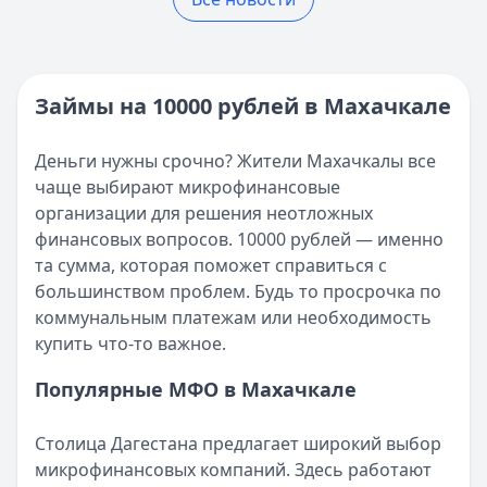
Кратко:
Разбираем, где в 2025 году в России взять онла
Реестр МФО ЦБ РФ - проверка МФО на официальном сай
Опубликовано:
5 декабря 2025 г.
Кратко:
Нужны деньги прямо сейчас? Получите онлайн-з
Категория:
МФО
Опубликовано:
16 ноября 2025 г.
Читать новость
Категория:
МФО и микрозаймы
Займы на 10000 рублей в Махачкале
Возврат переплаты в «Займере»: актуальная инструкци
Читать статью
Кратко:
Разбираем, как вернуть переплату или ошибочно
Все статьи
Деньги нужны срочно? Жители Махачкалы все
Опубликовано:
5 декабря 2025 г.
чаще выбирают микрофинансовые
Категория:
МФО
организации для решения неотложных
Читать новость
финансовых вопросов. 10000 рублей — именно
Срочный микрозайм 15 000 ₽ на карту: свежая подборка
та сумма, которая поможет справиться с
Кратко:
Нужны 15 000 рублей на карту прямо сегодня? 
большинством проблем. Будь то просрочка по
Опубликовано:
5 декабря 2025 г.
коммунальным платежам или необходимость
Категория:
МФО
купить что-то важное.
Читать новость
Рекордный рост доли клиентов МФО с iPhone: что стоит
Популярные МФО в Махачкале
Кратко:
В III квартале 2025 года владельцы iPhone офо
Опубликовано:
5 декабря 2025 г.
Столица Дагестана предлагает широкий выбор
Категория:
МФО
микрофинансовых компаний. Здесь работают
Читать новость