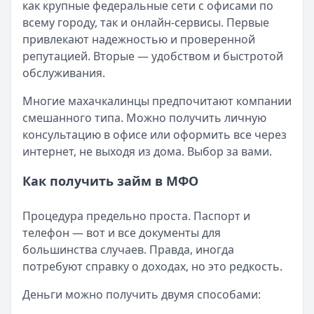
как крупные федеральные сети с офисами по
57 сервисов микрозаймов через Госуслуги: где быстрее
всему городу, так и онлайн-сервисы. Первые
Кратко:
Авторизация через Госуслуги ускоряет оформле
привлекают надежностью и проверенной
Опубликовано:
23 ноября 2025 г.
репутацией. Вторые — удобством и быстротой
Категория:
МФО
обслуживания.
Читать новость
Смс о «одобренном займе» от Bigmani Ru: как действов
Многие махачкалинцы предпочитают компании
Кратко:
Пришло СМС об одобрении займа от Bigmani Ru?
смешанного типа. Можно получить личную
Опубликовано:
23 ноября 2025 г.
консультацию в офисе или оформить все через
Категория:
МФО
интернет, не выходя из дома. Выбор за вами.
Читать новость
Все новости
Как получить займ в МФО
Процедура предельно проста. Паспорт и
телефон — вот и все документы для
большинства случаев. Правда, иногда
потребуют справку о доходах, но это редкость.
Деньги можно получить двумя способами: