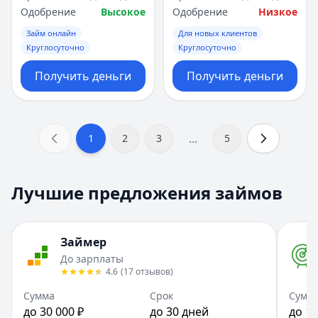
Одобрение
Высокое
Одобрение
Низкое
Займ онлайн
Для новых клиентов
Круглосуточно
Круглосуточно
Получить деньги
Получить деньги
...
1
2
3
5
Лучшие предложения займов
Займер
До зарплаты
4.6
(
17
отзывов
)
Сумма
Срок
Сумм
до 30 000 ₽
до 30 дней
до 10