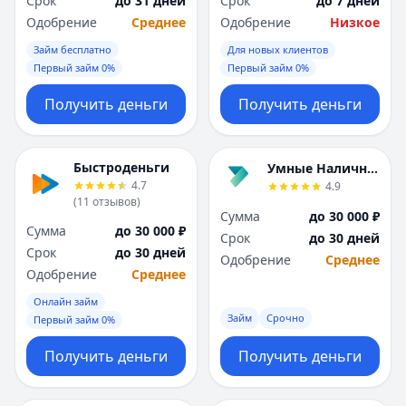
Срок
до 31 дней
Срок
до 7 дней
Саратов
Саратов
Одобрение
Среднее
Одобрение
Низкое
Севастополь
Севастополь
Сочи
Сочи
Займ бесплатно
Для новых клиентов
Сургут
Сургут
Первый займ 0%
Первый займ 0%
Т
Т
Получить деньги
Получить деньги
Тверь
Тверь
Тольятти
Тольятти
Томск
Томск
Быстроденьги
Умные Наличные
Тула
Тула
4.7
4.9
Тюмень
Тюмень
(
11
отзывов
)
Сумма
до 30 000 ₽
У
У
Сумма
до 30 000 ₽
Срок
до 30 дней
Ульяновск
Ульяновск
Срок
до 30 дней
Одобрение
Среднее
Уфа
Уфа
Одобрение
Среднее
Х
Х
Онлайн займ
Хабаровск
Хабаровск
Займ
Срочно
Первый займ 0%
Ч
Ч
Чебоксары
Чебоксары
Получить деньги
Получить деньги
Челябинск
Челябинск
Чита
Чита