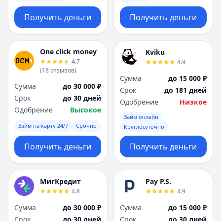
Получить деньги
Получить деньги
One click money
Kviku
4.7
4.9
(
18
отзывов
)
Сумма
до 15 000 ₽
Сумма
до 30 000 ₽
Срок
до 181 дней
Срок
до 30 дней
Одобрение
Низкое
Одобрение
Высокое
Займ онлайн
Займ на карту 24/7
Срочно
Круглосуточно
Получить деньги
Получить деньги
МигКредит
Pay P.S.
4.8
4.9
Сумма
до 30 000 ₽
Сумма
до 15 000 ₽
Срок
до 30 дней
Срок
до 30 дней