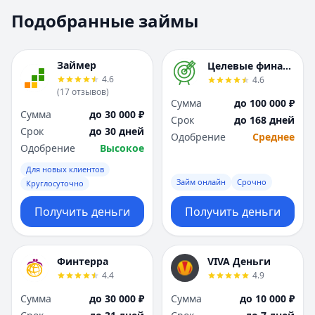
Москва
Москва
Подобранные займы
Н
Н
Набережные Челны
Набережные Челн
Нижний Новгород
Нижний Новгород
Займер
Целевые финансы
Новокузнецк
Новокузнецк
4.6
4.6
(
17
отзывов
)
Новосибирск
Новосибирск
Сумма
до 100 000 ₽
О
О
Сумма
до 30 000 ₽
Срок
до 168 дней
Омск
Омск
Срок
до 30 дней
Одобрение
Среднее
Оренбург
Оренбург
Одобрение
Высокое
П
П
Для новых клиентов
Пенза
Пенза
Займ онлайн
Срочно
Круглосуточно
Пермь
Пермь
Получить деньги
Получить деньги
Р
Р
Ростов-на-Дону
Ростов-на-Дону
Рязань
Рязань
Финтерра
VIVA Деньги
С
С
4.4
4.9
Самара
Самара
Сумма
до 30 000 ₽
Сумма
до 10 000 ₽
Санкт-Петербург
Санкт-Петербург