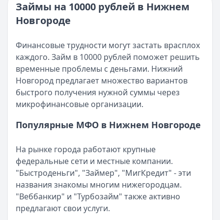
Категория:
МФО и микрозаймы
Займы на 10000 рублей в Нижнем
Возврат переплаты в «Займере»: актуальная инструкци
Читать статью
Новгороде
Кратко:
Разбираем, как вернуть переплату или ошибочно
Все статьи
Опубликовано:
5 декабря 2025 г.
Категория:
МФО
Финансовые трудности могут застать врасплох
Читать новость
каждого. Займ в 10000 рублей поможет решить
Срочный микрозайм 15 000 ₽ на карту: свежая подборка
временные проблемы с деньгами. Нижний
Кратко:
Нужны 15 000 рублей на карту прямо сегодня? 
Новгород предлагает множество вариантов
Опубликовано:
5 декабря 2025 г.
быстрого получения нужной суммы через
Категория:
МФО
микрофинансовые организации.
Читать новость
Популярные МФО в Нижнем Новгороде
Рекордный рост доли клиентов МФО с iPhone: что стоит
Кратко:
В III квартале 2025 года владельцы iPhone офо
На рынке города работают крупные
Опубликовано:
5 декабря 2025 г.
федеральные сети и местные компании.
Категория:
МФО
"Быстроденьги", "Займер", "МигКредит" - эти
Читать новость
названия знакомы многим нижегородцам.
57 сервисов микрозаймов через Госуслуги: где быстрее
"Веббанкир" и "Турбозайм" также активно
Кратко:
Авторизация через Госуслуги ускоряет оформле
предлагают свои услуги.
Опубликовано:
23 ноября 2025 г.