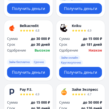
Получить деньги
Получить деньги
Belkacredit
Kviku
4.8
4.9
Сумма
до 30 000 ₽
Сумма
до 15 000 ₽
Срок
до 30 дней
Срок
до 181 дней
Одобрение
Высокое
Одобрение
Низкое
Займ онлайн
Займ бесплатно
Срочно
Круглосуточно
Получить деньги
Получить деньги
Pay P.S.
Займ Экспресс
4.9
4.7
Сумма
до 15 000 ₽
Сумма
до 50 000 ₽
Срок
до 30 дней
Срок
до 126 дней