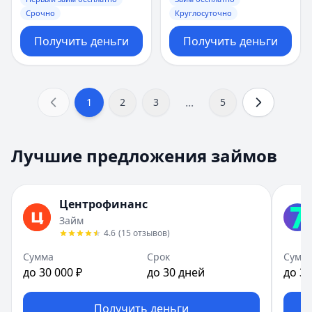
Срочно
Круглосуточно
Получить деньги
Получить деньги
...
1
2
3
5
Лучшие предложения займов
Центрофинанс
Займ
4.6
(
15
отзывов
)
Сумма
Срок
Сумм
до 30 000 ₽
до 30 дней
до 30
Получить деньги