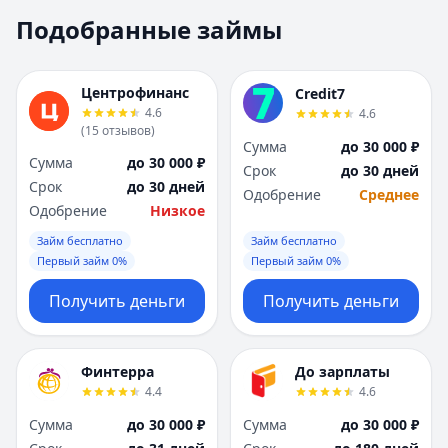
Москва
Москва
Подобранные займы
Н
Н
Набережные Челны
Набережные Челн
Нижний Новгород
Нижний Новгород
Центрофинанс
Credit7
Новокузнецк
Новокузнецк
4.6
4.6
(
15
отзывов
)
Новосибирск
Новосибирск
Сумма
до 30 000 ₽
О
О
Сумма
до 30 000 ₽
Срок
до 30 дней
Омск
Омск
Срок
до 30 дней
Одобрение
Среднее
Оренбург
Оренбург
Одобрение
Низкое
П
П
Займ бесплатно
Займ бесплатно
Пенза
Пенза
Первый займ 0%
Первый займ 0%
Пермь
Пермь
Получить деньги
Получить деньги
Р
Р
Ростов-на-Дону
Ростов-на-Дону
Рязань
Рязань
Финтерра
До зарплаты
С
С
4.4
4.6
Самара
Самара
Сумма
до 30 000 ₽
Сумма
до 30 000 ₽
Санкт-Петербург
Санкт-Петербург