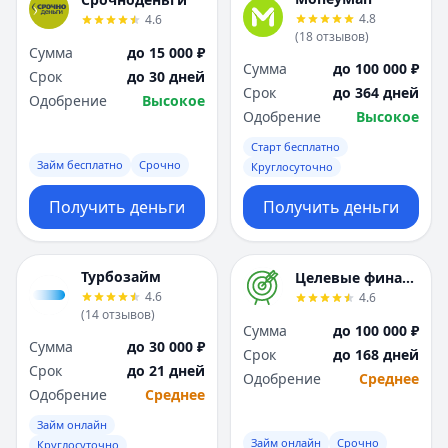
Я
Я
4.8
4.6
Ярославль
Ярославль
(
18
отзывов
)
Сумма
до 15 000 ₽
Вся Россия
Вся Россия
Сумма
до 100 000 ₽
Срок
до 30 дней
Срок
до 364 дней
Одобрение
Высокое
Одобрение
Высокое
Старт бесплатно
Займ бесплатно
Срочно
Круглосуточно
Получить деньги
Получить деньги
Турбозайм
Целевые финансы
4.6
4.6
(
14
отзывов
)
Сумма
до 100 000 ₽
Сумма
до 30 000 ₽
Срок
до 168 дней
Срок
до 21 дней
Одобрение
Среднее
Одобрение
Среднее
Займ онлайн
Займ онлайн
Срочно
Круглосуточно