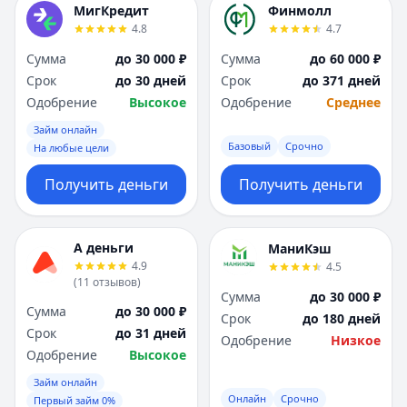
МигКредит
Финмолл
4.8
4.7
Сумма
до 30 000 ₽
Сумма
до 60 000 ₽
Срок
до 30 дней
Срок
до 371 дней
Одобрение
Высокое
Одобрение
Среднее
Займ онлайн
Базовый
Срочно
На любые цели
Получить деньги
Получить деньги
А деньги
МаниКэш
4.9
4.5
(
11
отзывов
)
Сумма
до 30 000 ₽
Сумма
до 30 000 ₽
Срок
до 180 дней
Срок
до 31 дней
Одобрение
Низкое
Одобрение
Высокое
Займ онлайн
Онлайн
Срочно
Первый займ 0%