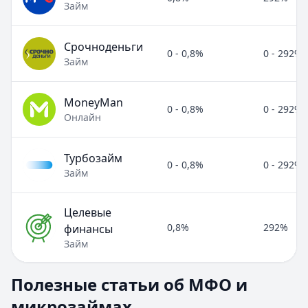
Займ
Срочноденьги
0 - 0,8%
0 - 292%
Займ
MoneyMan
0 - 0,8%
0 - 292%
Онлайн
Турбозайм
0 - 0,8%
0 - 292%
Займ
Целевые
0,8%
292%
финансы
Займ
Полезные статьи об МФО и микрозаймах
Полезные статьи об МФО и
Раздел:
МФО и микрозаймы
. Всего статей:
8
.
микрозаймах
Займ под расписку