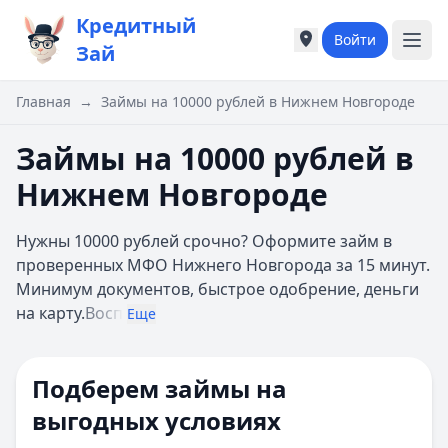
Кредитный
Войти
Города России
Города России
Зай
Популярные города
Популярные город
Москва
Москва
Главная
→
Займы на 10000 рублей в Нижнем Новгороде
Санкт-Петербург
Санкт-Петербург
Екатеринбург
Екатеринбург
Займы на 10000 рублей в
Казань
Казань
Нижнем Новгороде
А
А
Астрахань
Астрахань
Нужны 10000 рублей срочно? Оформите займ в
Б
Б
проверенных МФО Нижнего Новгорода за 15 минут.
Барнаул
Барнаул
Минимум документов, быстрое одобрение, деньги
Белгород
Белгород
на карту.
Восп
Брянск
Брянск
Еще
В
В
Владивосток
Владивосток
Подберем займы на
Владимир
Владимир
Волгоград
Волгоград
выгодных условиях
Воронеж
Воронеж