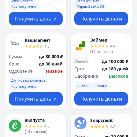
Займ онлайн
Займ для всех
Круглосуточно
Первый займ 0%
Получить деньги
Получить деньги
Займер
Кэшмагнит
4.6
4.5
(
17
отзывов
)
Сумма
до 30 000 ₽
Сумма
до 100 000 ₽
Срок
до 30 дней
Срок
до 180 дней
Одобрение
Низкое
Одобрение
Высокое
Для новых клиентов
Онлайн
Срочно
Круглосуточно
Получить деньги
Получить деньги
еКапуста
Snapcredit
4.5
4.7
(
14
отзывов
)
Сумма
до 20 000 ₽