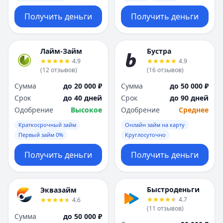
Получить деньги
Получить деньги
Лайм-Займ
Бустра
4.9
4.9
(
12
отзывов
)
(
16
отзывов
)
Сумма
до 20 000 ₽
Сумма
до 50 000 ₽
Срок
до 40 дней
Срок
до 90 дней
Одобрение
Высокое
Одобрение
Среднее
Краткосрочный займ
Онлайн займ на карту
Первый займ 0%
Круглосуточно
Получить деньги
Получить деньги
Быстроденьги
Эквазайм
4.7
4.6
(
11
отзывов
)
Сумма
до 50 000 ₽