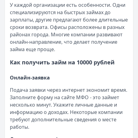
Категория:
МФО
У каждой организации есть особенности. Одни
Читать новость
специализируются на быстрых займах до
Смс о «одобренном займе» от Bigmani Ru: как действов
зарплаты, другие предлагают более длительные
Кратко:
Пришло СМС об одобрении займа от Bigmani Ru?
сроки возврата. Офисы расположены в разных
Опубликовано:
23 ноября 2025 г.
районах города. Многие компании развивают
Категория:
МФО
онлайн-направление, что делает получение
Читать новость
займа еще проще.
Все новости
Как получить займ на 10000 рублей
Онлайн-заявка
Подача заявки через интернет экономит время.
Заполните форму на сайте МФО - это займет
несколько минут. Укажите личные данные и
информацию о доходах. Некоторые компании
требуют дополнительные сведения о месте
работы.