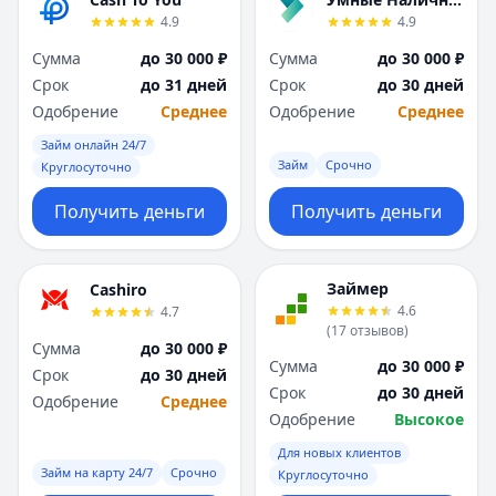
Я
Я
4.9
4.9
Ярославль
Ярославль
Сумма
до 30 000 ₽
Сумма
до 30 000 ₽
Вся Россия
Вся Россия
Срок
до 31 дней
Срок
до 30 дней
Одобрение
Среднее
Одобрение
Среднее
Займ онлайн 24/7
Займ
Срочно
Круглосуточно
Получить деньги
Получить деньги
Займер
Cashiro
4.6
4.7
(
17
отзывов
)
Сумма
до 30 000 ₽
Сумма
до 30 000 ₽
Срок
до 30 дней
Срок
до 30 дней
Одобрение
Среднее
Одобрение
Высокое
Для новых клиентов
Займ на карту 24/7
Срочно
Круглосуточно