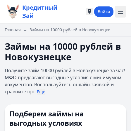
Кредитный
Войти
Города России
Города России
Зай
Популярные города
Популярные город
Москва
Москва
Главная
→
Займы на 10000 рублей в Новокузнецке
Санкт-Петербург
Санкт-Петербург
Екатеринбург
Екатеринбург
Займы на 10000 рублей в
Казань
Казань
Новокузнецке
А
А
Астрахань
Астрахань
Получите займ 10000 рублей в Новокузнецке за час!
Б
Б
МФО предлагают выгодные условия с минимумом
Барнаул
Барнаул
документов. Воспользуйтесь онлайн-заявкой и
Белгород
Белгород
сравнит
е пре
Брянск
Брянск
Еще
В
В
Владивосток
Владивосток
Подберем займы на
Владимир
Владимир
Волгоград
Волгоград
выгодных условиях
Воронеж
Воронеж