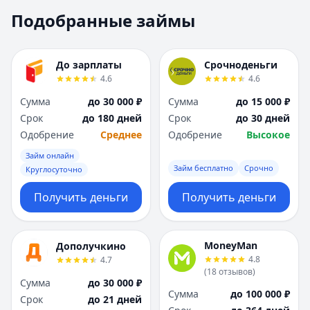
Москва
Москва
Подобранные займы
Н
Н
Набережные Челны
Набережные Челн
Нижний Новгород
Нижний Новгород
До зарплаты
Срочноденьги
Новокузнецк
Новокузнецк
4.6
4.6
Новосибирск
Новосибирск
Сумма
до 30 000 ₽
Сумма
до 15 000 ₽
О
О
Срок
до 180 дней
Срок
до 30 дней
Омск
Омск
Одобрение
Среднее
Одобрение
Высокое
Оренбург
Оренбург
Займ онлайн
П
П
Займ бесплатно
Срочно
Круглосуточно
Пенза
Пенза
Пермь
Пермь
Получить деньги
Получить деньги
Р
Р
Ростов-на-Дону
Ростов-на-Дону
Рязань
Рязань
MoneyMan
Дополучкино
4.8
4.7
С
С
(
18
отзывов
)
Самара
Самара
Сумма
до 30 000 ₽
Сумма
до 100 000 ₽
Санкт-Петербург
Санкт-Петербург
Срок
до 21 дней