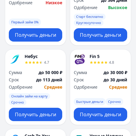
Срок
до 364 дней
Саратов
Саратов
Одобрение
Низкое
Одобрение
Высокое
Севастополь
Севастополь
Сочи
Сочи
Старт бесплатно
Сургут
Сургут
Первый займ 0%
Круглосуточно
Т
Т
Получить деньги
Получить деньги
Тверь
Тверь
Тольятти
Тольятти
Томск
Томск
Небус
Fin 5
Тула
Тула
4.7
4.8
Тюмень
Тюмень
Сумма
до 50 000 ₽
Сумма
до 30 000 ₽
У
У
Срок
до 113 дней
Срок
до 30 дней
Ульяновск
Ульяновск
Одобрение
Среднее
Одобрение
Среднее
Уфа
Уфа
Х
Х
Онлайн займ на карту
Быстрые деньги
Срочно
Хабаровск
Хабаровск
Срочно
Ч
Ч
Получить деньги
Получить деньги
Чебоксары
Чебоксары
Челябинск
Челябинск
Чита
Чита
Cash To You
Умные Наличные