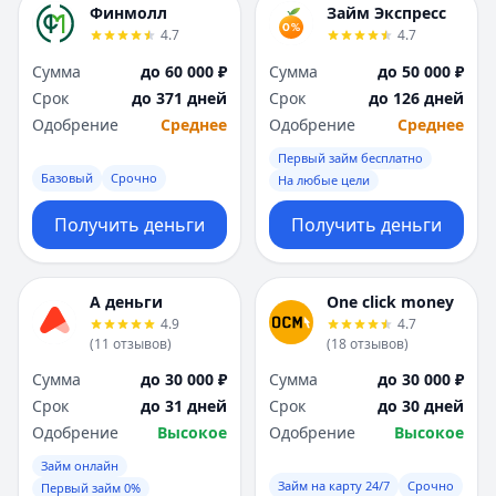
Финмолл
Займ Экспресс
4.7
4.7
Сумма
до 60 000 ₽
Сумма
до 50 000 ₽
Срок
до 371 дней
Срок
до 126 дней
Одобрение
Среднее
Одобрение
Среднее
Первый займ бесплатно
Базовый
Срочно
На любые цели
Получить деньги
Получить деньги
А деньги
One click money
4.9
4.7
(
11
отзывов
)
(
18
отзывов
)
Сумма
до 30 000 ₽
Сумма
до 30 000 ₽
Срок
до 31 дней
Срок
до 30 дней
Одобрение
Высокое
Одобрение
Высокое
Займ онлайн
Займ на карту 24/7
Срочно
Первый займ 0%