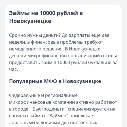
Категория:
МФО
Опубликовано:
16 ноября 2025 г.
Читать новость
Категория:
МФО и микрозаймы
Займы на 10000 рублей в
Возврат переплаты в «Займере»: актуальная инструкци
Читать статью
Новокузнецке
Кратко:
Разбираем, как вернуть переплату или ошибочно
Все статьи
Опубликовано:
5 декабря 2025 г.
Категория:
МФО
Срочно нужны деньги? До зарплаты еще две
Читать новость
недели, а финансовые проблемы требуют
Срочный микрозайм 15 000 ₽ на карту: свежая подборка
немедленного решения. В Новокузнецке
Кратко:
Нужны 15 000 рублей на карту прямо сегодня? 
десятки микрофинансовых организаций готовы
Опубликовано:
5 декабря 2025 г.
предоставить займ в 10000 рублей буквально за
Категория:
МФО
час.
Читать новость
Популярные МФО в Новокузнецке
Рекордный рост доли клиентов МФО с iPhone: что стоит
Кратко:
В III квартале 2025 года владельцы iPhone офо
Федеральные и региональные
Опубликовано:
5 декабря 2025 г.
микрофинансовые компании активно работают
Категория:
МФО
в городе. "Быстроденьги" специализируется на
Читать новость
срочных займах. "Займер" привлекает
57 сервисов микрозаймов через Госуслуги: где быстрее
лояльными условиями для постоянных
Кратко:
Авторизация через Госуслуги ускоряет оформле