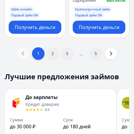
Одобрение
Высокое
Займ онлайн
Краткосрочный займ
Первый займ 0%
Первый займ 0%
Получить деньги
Получить деньги
...
1
2
3
5
Лучшие предложения займов
До зарплаты
Кредит доверия
4.6
Сумма
Срок
Сумм
до 30 000 ₽
до 180 дней
до 15