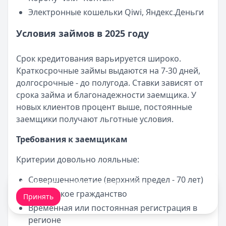
Электронные кошельки Qiwi, Яндекс.Деньги
Условия займов в 2025 году
Срок кредитования варьируется широко.
Краткосрочные займы выдаются на 7-30 дней,
долгосрочные - до полугода. Ставки зависят от
срока займа и благонадежности заемщика. У
новых клиентов процент выше, постоянные
заемщики получают льготные условия.
Требования к заемщикам
Критерии довольно лояльные:
Совершеннолетие (верхний предел - 70 лет)
Мы обрабатываем ваши
cookie-файлы
.
Российское гражданство
Принять
Временная или постоянная регистрация в
регионе