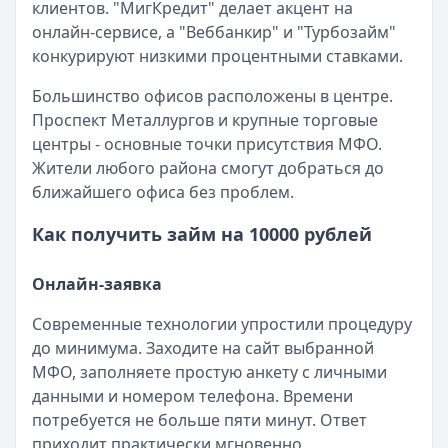
клиентов. "МигКредит" делает акцент на
Опубликовано:
23 ноября 2025 г.
онлайн-сервисе, а "Веббанкир" и "Турбозайм"
Категория:
МФО
конкурируют низкими процентными ставками.
Читать новость
Смс о «одобренном займе» от Bigmani Ru: как действов
Большинство офисов расположены в центре.
Кратко:
Пришло СМС об одобрении займа от Bigmani Ru?
Проспект Металлургов и крупные торговые
Опубликовано:
23 ноября 2025 г.
центры - основные точки присутствия МФО.
Категория:
МФО
Жители любого района смогут добраться до
Читать новость
ближайшего офиса без проблем.
Все новости
Как получить займ на 10000 рублей
Онлайн-заявка
Современные технологии упростили процедуру
до минимума. Заходите на сайт выбранной
МФО, заполняете простую анкету с личными
данными и номером телефона. Времени
потребуется не больше пяти минут. Ответ
приходит практически мгновенно.