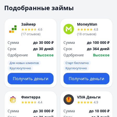
Москва
Москва
Подобранные займы
Н
Н
Набережные Челны
Набережные Челн
Нижний Новгород
Нижний Новгород
Займер
MoneyMan
Новокузнецк
Новокузнецк
4.6
4.8
(
17
отзывов
)
(
18
отзывов
)
Новосибирск
Новосибирск
О
О
Сумма
до 30 000 ₽
Сумма
до 100 000 ₽
Омск
Омск
Срок
до 30 дней
Срок
до 364 дней
Оренбург
Оренбург
Одобрение
Высокое
Одобрение
Высокое
П
П
Для новых клиентов
Старт бесплатно
Пенза
Пенза
Круглосуточно
Круглосуточно
Пермь
Пермь
Получить деньги
Получить деньги
Р
Р
Ростов-на-Дону
Ростов-на-Дону
Рязань
Рязань
Финтерра
VIVA Деньги
С
С
4.4
4.9
Самара
Самара
Сумма
до 30 000 ₽
Сумма
до 10 000 ₽
Санкт-Петербург
Санкт-Петербург