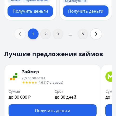
Онлайн
Первый займ 0%
Круглосуточно
Получить деньги
Получить деньги
...
1
2
3
5
Лучшие предложения займов
Займер
До зарплаты
4.6
(
17
отзывов
)
Сумма
Срок
Сумм
до 30 000 ₽
до 30 дней
до 10
Получить деньги