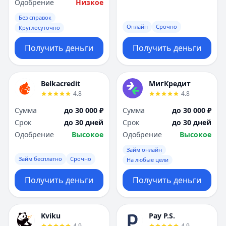
Одобрение
Низкое
Без справок
Онлайн
Срочно
Круглосуточно
Получить деньги
Получить деньги
Belkacredit
МигКредит
4.8
4.8
Сумма
до 30 000 ₽
Сумма
до 30 000 ₽
Срок
до 30 дней
Срок
до 30 дней
Одобрение
Высокое
Одобрение
Высокое
Займ онлайн
Займ бесплатно
Срочно
На любые цели
Получить деньги
Получить деньги
Kviku
Pay P.S.
4.9
4.9