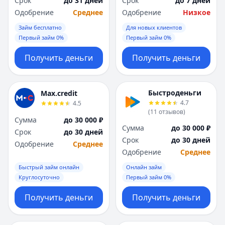
Срок
до 31 дней
Срок
до 7 дней
Саратов
Саратов
Одобрение
Среднее
Одобрение
Низкое
Севастополь
Севастополь
Сочи
Сочи
Займ бесплатно
Для новых клиентов
Сургут
Сургут
Первый займ 0%
Первый займ 0%
Т
Т
Получить деньги
Получить деньги
Тверь
Тверь
Тольятти
Тольятти
Томск
Томск
Быстроденьги
Max.credit
Тула
Тула
4.7
4.5
Тюмень
Тюмень
(
11
отзывов
)
Сумма
до 30 000 ₽
У
У
Сумма
до 30 000 ₽
Срок
до 30 дней
Ульяновск
Ульяновск
Срок
до 30 дней
Одобрение
Среднее
Уфа
Уфа
Одобрение
Среднее
Х
Х
Быстрый займ онлайн
Онлайн займ
Хабаровск
Хабаровск
Круглосуточно
Первый займ 0%
Ч
Ч
Чебоксары
Чебоксары
Получить деньги
Получить деньги
Челябинск
Челябинск
Чита
Чита