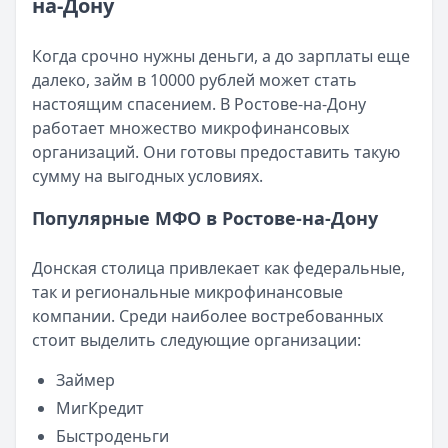
на-Дону
Кратко:
Разбираем, как вернуть переплату или ошибочно
Все статьи
Опубликовано:
5 декабря 2025 г.
Категория:
МФО
Когда срочно нужны деньги, а до зарплаты еще
Читать новость
далеко, займ в 10000 рублей может стать
Срочный микрозайм 15 000 ₽ на карту: свежая подборка
настоящим спасением. В Ростове-на-Дону
Кратко:
Нужны 15 000 рублей на карту прямо сегодня? 
работает множество микрофинансовых
Опубликовано:
5 декабря 2025 г.
организаций. Они готовы предоставить такую
Категория:
МФО
сумму на выгодных условиях.
Читать новость
Популярные МФО в Ростове-на-Дону
Рекордный рост доли клиентов МФО с iPhone: что стоит
Кратко:
В III квартале 2025 года владельцы iPhone офо
Донская столица привлекает как федеральные,
Опубликовано:
5 декабря 2025 г.
так и региональные микрофинансовые
Категория:
МФО
компании. Среди наиболее востребованных
Читать новость
стоит выделить следующие организации:
57 сервисов микрозаймов через Госуслуги: где быстрее
Кратко:
Авторизация через Госуслуги ускоряет оформле
Займер
Опубликовано:
23 ноября 2025 г.
МигКредит
Категория:
МФО
Быстроденьги
Читать новость