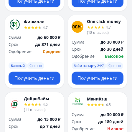
Получить деньги
Получить деньги
One click money
Финмолл
4.7
4.7
(
18
отзывов
)
Сумма
до 60 000 ₽
Сумма
до 30 000 ₽
Срок
до 371 дней
Срок
до 30 дней
Одобрение
Среднее
Одобрение
Высокое
Базовый
Срочно
Займ на карту 24/7
Срочно
Получить деньги
Получить деньги
ДоброЗайм
МаниКэш
4.5
4.5
(
11
отзывов
)
Сумма
до 30 000 ₽
Сумма
до 15 000 ₽
Срок
до 180 дней
Срок
до 7 дней
Одобрение
Низкое