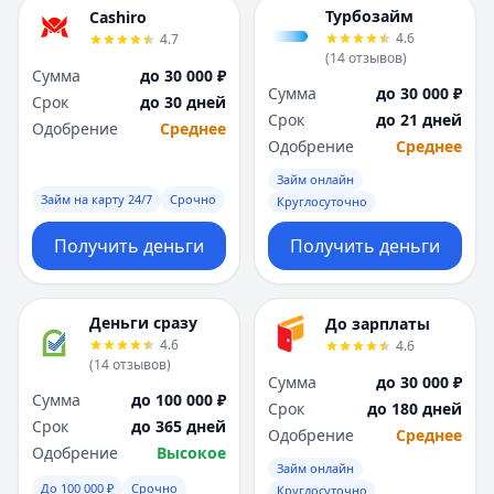
Я
Я
Турбозайм
Cashiro
Ярославль
Ярославль
4.6
4.7
(
14
отзывов
)
Вся Россия
Вся Россия
Сумма
до 30 000 ₽
Сумма
до 30 000 ₽
Срок
до 30 дней
Срок
до 21 дней
Одобрение
Среднее
Одобрение
Среднее
Займ онлайн
Займ на карту 24/7
Срочно
Круглосуточно
Получить деньги
Получить деньги
Деньги сразу
До зарплаты
4.6
4.6
(
14
отзывов
)
Сумма
до 30 000 ₽
Сумма
до 100 000 ₽
Срок
до 180 дней
Срок
до 365 дней
Одобрение
Среднее
Одобрение
Высокое
Займ онлайн
До 100 000 ₽
Срочно
Круглосуточно