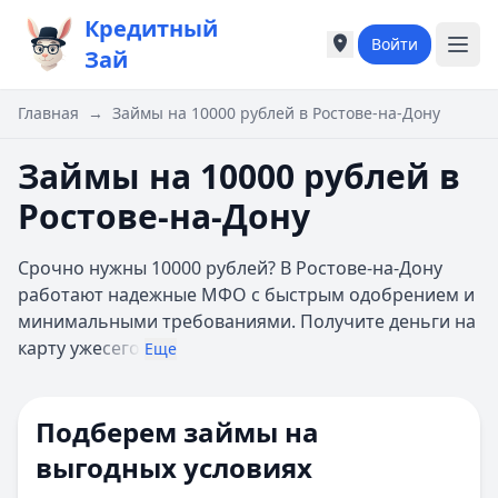
Кредитный
Войти
Города России
Города России
Зай
Популярные города
Популярные город
Москва
Москва
Главная
→
Займы на 10000 рублей в Ростове-на-Дону
Санкт-Петербург
Санкт-Петербург
Екатеринбург
Екатеринбург
Займы на 10000 рублей в
Казань
Казань
Ростове-на-Дону
А
А
Астрахань
Астрахань
Срочно нужны 10000 рублей? В Ростове-на-Дону
Б
Б
работают надежные МФО с быстрым одобрением и
Барнаул
Барнаул
минимальными требованиями. Получите деньги на
Белгород
Белгород
карту уже
сего
Брянск
Брянск
Еще
В
В
Владивосток
Владивосток
Подберем займы на
Владимир
Владимир
Волгоград
Волгоград
выгодных условиях
Воронеж
Воронеж