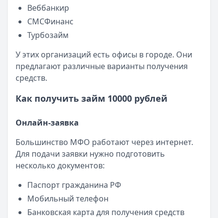
Смс о «одобренном займе» от Bigmani Ru: как действов
Веббанкир
Кратко:
Пришло СМС об одобрении займа от Bigmani Ru?
СМСФинанс
Опубликовано:
23 ноября 2025 г.
Турбозайм
Категория:
МФО
Читать новость
У этих организаций есть офисы в городе. Они
Все новости
предлагают различные варианты получения
средств.
Как получить займ 10000 рублей
Онлайн-заявка
Большинство МФО работают через интернет.
Для подачи заявки нужно подготовить
несколько документов:
Паспорт гражданина РФ
Мобильный телефон
Банковская карта для получения средств