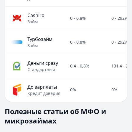
Cashiro
0 - 0,8%
0 - 292%
Займ
Турбозайм
0 - 0,8%
0 - 292%
Займ
Деньги сразу
0,4 - 0,8%
131,4 - 2
Стандартный
До зарплаты
0%
0%
Кредит доверия
Полезные статьи об МФО и микрозаймах
Полезные статьи об МФО и
Раздел:
МФО и микрозаймы
. Всего статей:
8
.
микрозаймах
Займ под расписку
Кратко:
Нужны деньги срочно? Рассмотрите займ под рас