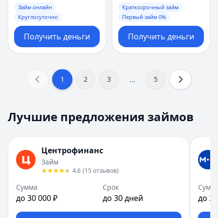
Займ онлайн
Краткосрочный займ
Круглосуточно
Первый займ 0%
Получить деньги
Получить деньги
...
1
2
3
5
Лучшие предложения займов
Центрофинанс
Займ
4.6
(
15
отзывов
)
Сумма
Срок
Сумм
до 30 000 ₽
до 30 дней
до 30