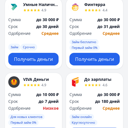
Я
Я
Умные Наличные
Финтерра
Ярославль
Ярославль
4.9
4.4
Вся Россия
Вся Россия
Сумма
до 30 000 ₽
Сумма
до 30 000 ₽
Срок
до 30 дней
Срок
до 31 дней
Одобрение
Среднее
Одобрение
Среднее
Займ бесплатно
Займ
Срочно
Первый займ 0%
Получить деньги
Получить деньги
VIVA Деньги
До зарплаты
4.9
4.6
Сумма
до 10 000 ₽
Сумма
до 30 000 ₽
Срок
до 7 дней
Срок
до 180 дней
Одобрение
Низкое
Одобрение
Среднее
Для новых клиентов
Займ онлайн
Первый займ 0%
Круглосуточно