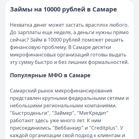
Опубликовано:
16 ноября 2025 г.
Читать новость
Категория:
МФО и микрозаймы
Займы на 10000 рублей в Самаре
Возврат переплаты в «Займере»: актуальная инструкци
Читать статью
Кратко:
Разбираем, как вернуть переплату или ошибочно
Все статьи
Нехватка денег может застать врасплох любого.
Опубликовано:
5 декабря 2025 г.
До зарплаты еще неделя, а деньги нужны прямо
Категория:
МФО
сейчас? Займ в 10000 рублей поможет решить
Читать новость
финансовую проблему. В Самаре десятки
Срочный микрозайм 15 000 ₽ на карту: свежая подборка
микрофинансовых организаций готовы выдать
Кратко:
Нужны 15 000 рублей на карту прямо сегодня? 
эту сумму быстро и без лишних формальностей.
Опубликовано:
5 декабря 2025 г.
Категория:
МФО
Популярные МФО в Самаре
Читать новость
Рекордный рост доли клиентов МФО с iPhone: что стоит
Самарский рынок микрофинансирования
Кратко:
В III квартале 2025 года владельцы iPhone офо
представлен крупными федеральными сетями и
Опубликовано:
5 декабря 2025 г.
небольшими региональными компаниями.
Категория:
МФО
"Быстроденьги", "Займер", "МигКредит"
Читать новость
работают здесь уже много лет. К ним
57 сервисов микрозаймов через Госуслуги: где быстрее
присоединились "Веббанкир" и "Creditplus". У
Кратко:
Авторизация через Госуслуги ускоряет оформле
каждой организации свой подход к клиентам и
Опубликовано:
23 ноября 2025 г.