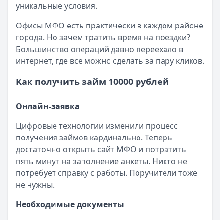
уникальные условия.
Категория:
МФО
Читать новость
Офисы МФО есть практически в каждом районе
Смс о «одобренном займе» от Bigmani Ru: как действов
города. Но зачем тратить время на поездки?
Кратко:
Пришло СМС об одобрении займа от Bigmani Ru?
Большинство операций давно переехало в
Опубликовано:
23 ноября 2025 г.
интернет, где все можно сделать за пару кликов.
Категория:
МФО
Читать новость
Как получить займ 10000 рублей
Все новости
Онлайн-заявка
Цифровые технологии изменили процесс
получения займов кардинально. Теперь
достаточно открыть сайт МФО и потратить
пять минут на заполнение анкеты. Никто не
потребует справку с работы. Поручители тоже
не нужны.
Необходимые документы