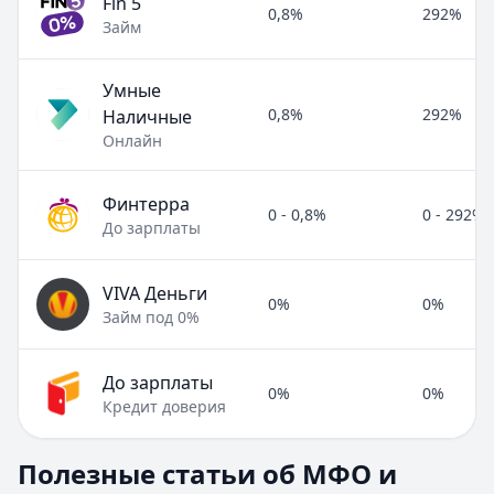
Fin 5
0,8%
292%
Займ
Умные
0,8%
292%
Наличные
Онлайн
Финтерра
0 - 0,8%
0 - 292%
До зарплаты
VIVA Деньги
0%
0%
Займ под 0%
До зарплаты
0%
0%
Кредит доверия
Полезные статьи об МФО и микрозаймах
Полезные статьи об МФО и
Раздел:
МФО и микрозаймы
. Всего статей:
8
.