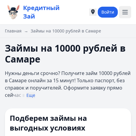
Кредитный
Войти
Города России
Города России
Зай
Популярные города
Популярные город
Москва
Москва
Главная
→
Займы на 10000 рублей в Самаре
Санкт-Петербург
Санкт-Петербург
Екатеринбург
Екатеринбург
Займы на 10000 рублей в
Казань
Казань
Самаре
А
А
Астрахань
Астрахань
Нужны деньги срочно? Получите займ 10000 рублей
Б
Б
в Самаре онлайн за 15 минут! Только паспорт, без
Барнаул
Барнаул
справок и поручителей. Оформите заявку прямо
Белгород
Белгород
сей
час в
Брянск
Брянск
Еще
В
В
Владивосток
Владивосток
Подберем займы на
Владимир
Владимир
Волгоград
Волгоград
выгодных условиях
Воронеж
Воронеж