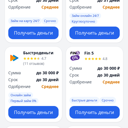
Срок
до 30 дней
Срок
до 31 дней
Саратов
Саратов
Одобрение
Среднее
Одобрение
Среднее
Севастополь
Севастополь
Сочи
Сочи
Займ онлайн 24/7
Сургут
Сургут
Займ на карту 24/7
Срочно
Круглосуточно
Т
Т
Получить деньги
Получить деньги
Тверь
Тверь
Тольятти
Тольятти
Томск
Томск
Быстроденьги
Fin 5
Тула
Тула
4.7
4.8
Тюмень
Тюмень
(
11
отзывов
)
Сумма
до 30 000 ₽
У
У
Сумма
до 30 000 ₽
Срок
до 30 дней
Ульяновск
Ульяновск
Срок
до 30 дней
Одобрение
Среднее
Уфа
Уфа
Одобрение
Среднее
Х
Х
Онлайн займ
Хабаровск
Хабаровск
Быстрые деньги
Срочно
Первый займ 0%
Ч
Ч
Чебоксары
Чебоксары
Получить деньги
Получить деньги
Челябинск
Челябинск
Чита
Чита