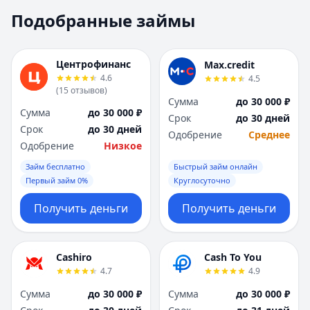
Москва
Москва
Подобранные займы
Н
Н
Набережные Челны
Набережные Челн
Нижний Новгород
Нижний Новгород
Центрофинанс
Max.credit
Новокузнецк
Новокузнецк
4.6
4.5
(
15
отзывов
)
Новосибирск
Новосибирск
Сумма
до 30 000 ₽
О
О
Сумма
до 30 000 ₽
Срок
до 30 дней
Омск
Омск
Срок
до 30 дней
Одобрение
Среднее
Оренбург
Оренбург
Одобрение
Низкое
П
П
Займ бесплатно
Быстрый займ онлайн
Пенза
Пенза
Первый займ 0%
Круглосуточно
Пермь
Пермь
Получить деньги
Получить деньги
Р
Р
Ростов-на-Дону
Ростов-на-Дону
Рязань
Рязань
Cashiro
Cash To You
С
С
4.7
4.9
Самара
Самара
Сумма
до 30 000 ₽
Сумма
до 30 000 ₽
Санкт-Петербург
Санкт-Петербург