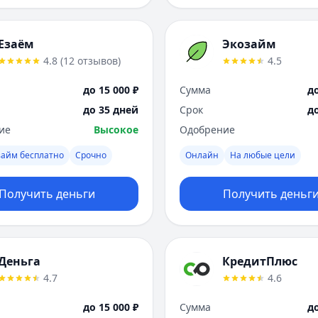
Езаём
Экозайм
4.8
(
12
отзывов
)
4.5
до 15 000 ₽
Сумма
до
до 35 дней
Срок
д
ие
Высокое
Одобрение
займ бесплатно
Срочно
Онлайн
На любые цели
Получить деньги
Получить деньг
Деньга
КредитПлюс
4.7
4.6
до 15 000 ₽
Сумма
до