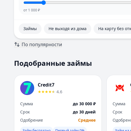
от
1 000
₽
Займы
Не выходя из дома
На карту без от
По популярности
Подобранные займы
Credit7
4.6
Сумма
до 30 000 ₽
Сумма
Срок
до 30 дней
Срок
Одобрение
Среднее
Одобрен
Займ бесплатно
Первый займ 0%
Займ на 