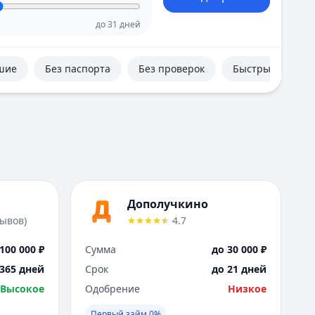
Е
Екатеринбург
до
31
дней
И
Иваново
шие
Без паспорта
Без проверок
Быстрые
Ижевск
Иркутск
К
Казань
Калининград
Кемерово
Киров
Краснодар
Дополучкино
Красноярск
зывов
)
4.7
Курск
Л
100 000 ₽
Сумма
до 30 000 ₽
Липецк
 365 дней
Срок
до 21 дней
М
Высокое
Одобрение
Низкое
Магнитогорск
Махачкала
Первый займ 0%