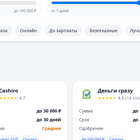
до
100 000
₽
от
7
дней
каза
Онлайн
До зарплаты
Безотказные
Луч
Cashiro
Деньги сразу
4.7
4.6
(
14
от
до 30 000 ₽
Сумма
до 
до 30 дней
Срок
до
ие
Среднее
Одобрение
карту 24/7
Срочно
До 100 000 ₽
Срочно