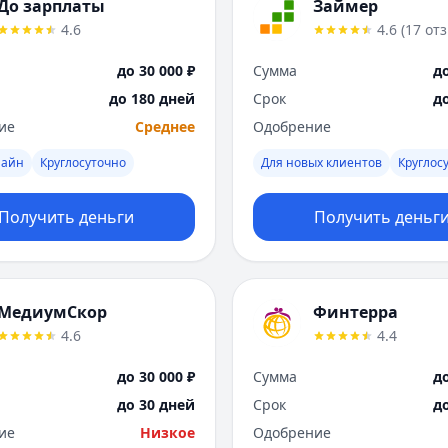
До зарплаты
Займер
4.6
4.6
(
17
от
до 30 000 ₽
Сумма
до
до 180 дней
Срок
д
ие
Среднее
Одобрение
лайн
Круглосуточно
Для новых клиентов
Круглос
Получить деньги
Получить деньг
МедиумСкор
Финтерра
4.6
4.4
до 30 000 ₽
Сумма
до
до 30 дней
Срок
д
ие
Низкое
Одобрение