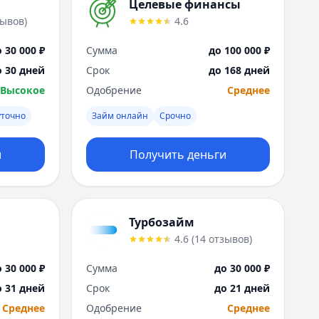
Саратов
Целевые финансы
Севастополь
зывов
)
4.6
Сочи
 30 000 ₽
Сумма
до 100 000 ₽
Сургут
Т
о 30 дней
Срок
до 168 дней
Тверь
Высокое
Одобрение
Среднее
Тольятти
уточно
Займ онлайн
Срочно
Томск
Тула
и
Получить деньги
Тюмень
У
Ульяновск
Уфа
Турбозайм
Х
4.6
(
14
отзывов
)
Хабаровск
Ч
 30 000 ₽
Сумма
до 30 000 ₽
Чебоксары
о 31 дней
Срок
до 21 дней
Челябинск
Среднее
Одобрение
Среднее
Чита