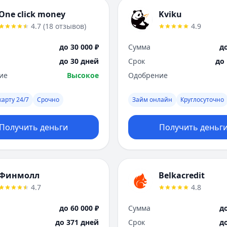
One click money
Kviku
4.7
(
18
отзывов
)
4.9
до 30 000 ₽
Сумма
до
до 30 дней
Срок
до
ие
Высокое
Одобрение
карту 24/7
Срочно
Займ онлайн
Круглосуточно
Получить деньги
Получить деньг
Финмолл
Belkacredit
4.7
4.8
до 60 000 ₽
Сумма
до
до 371 дней
Срок
д