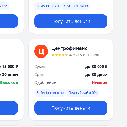
Я
м 0%
Займ онлайн
Круглосуточно
Ярославль
Вся Россия
и
Получить деньги
Центрофинанс
4.6
(
15
отзывов
)
 15 000 ₽
Сумма
до 30 000 ₽
о 30 дней
Срок
до 30 дней
Высокое
Одобрение
Низкое
Займ бесплатно
Первый займ 0%
и
Получить деньги