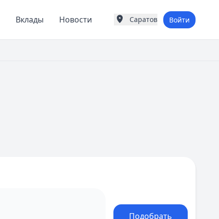
Вклады
Новости
Саратов
Войти
Города России
Популярные города
Москва
Санкт-Петербург
Екатеринбург
Казань
А
Астрахань
Б
Барнаул
Белгород
Брянск
В
Владивосток
Владимир
Волгоград
Воронеж
Подобрать