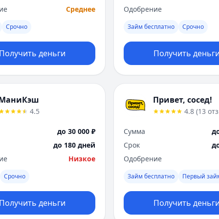
ие
Среднее
Одобрение
Срочно
Займ бесплатно
Срочно
Получить деньги
Получить деньг
МаниКэш
Привет, сосед!
4.5
4.8
(
13
от
до 30 000 ₽
Сумма
до
до 180 дней
Срок
д
ие
Низкое
Одобрение
Срочно
Займ бесплатно
Первый зай
Получить деньги
Получить деньг