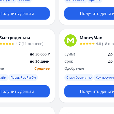
Получить деньги
Получить деньг
Быстроденьги
MoneyMan
4.7
(
11
отзывов
)
4.8
(
18
от
до 30 000 ₽
Сумма
до 
до 30 дней
Срок
до
ие
Среднее
Одобрение
займ
Первый займ 0%
Старт бесплатно
Круглосуто
Получить деньги
Получить деньг