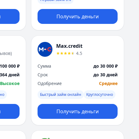
Москва
Н
и
Получить деньги
Набережные Челны
Нижний Новгород
Новокузнецк
Новосибирск
Max.credit
О
зывов
)
4.5
Омск
Оренбург
100 000 ₽
Сумма
до 30 000 ₽
П
 364 дней
Срок
до 30 дней
Пенза
Высокое
Одобрение
Среднее
Пермь
Р
чно
Быстрый займ онлайн
Круглосуточно
Ростов-на-Дону
Рязань
и
Получить деньги
С
Самара
Санкт-Петербург