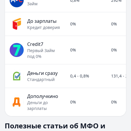
0,8%
292%
Займ
До зарплаты
0%
0%
Кредит доверия
Credit7
0%
0%
Первый Займ
под 0%
Деньги сразу
0,4 - 0,8%
131,4 - 2
Стандартный
Дополучкино
0%
0%
Деньги до
зарплаты
Полезные статьи об МФО и микрозаймах
Полезные статьи об МФО и
Раздел:
МФО и микрозаймы
. Всего статей:
8
.