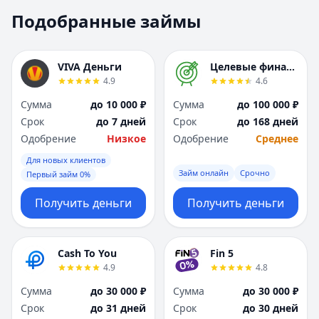
Москва
Москва
Подобранные займы
Н
Н
Набережные Челны
Набережные Челн
Нижний Новгород
Нижний Новгород
VIVA Деньги
Целевые финансы
Новокузнецк
Новокузнецк
4.9
4.6
Новосибирск
Новосибирск
Сумма
до 10 000 ₽
Сумма
до 100 000 ₽
О
О
Срок
до 7 дней
Срок
до 168 дней
Омск
Омск
Одобрение
Низкое
Одобрение
Среднее
Оренбург
Оренбург
Для новых клиентов
П
П
Займ онлайн
Срочно
Первый займ 0%
Пенза
Пенза
Пермь
Пермь
Получить деньги
Получить деньги
Р
Р
Ростов-на-Дону
Ростов-на-Дону
Рязань
Рязань
Cash To You
Fin 5
4.9
4.8
С
С
Самара
Самара
Сумма
до 30 000 ₽
Сумма
до 30 000 ₽
Санкт-Петербург
Санкт-Петербург
Срок
до 31 дней
Срок
до 30 дней