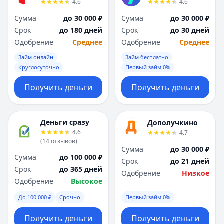
4.6
4.6
Я
Я
Ярославль
Ярославль
Сумма
до 30 000 ₽
Сумма
до 30 000 ₽
Вся Россия
Вся Россия
Срок
до 180 дней
Срок
до 30 дней
Одобрение
Среднее
Одобрение
Среднее
Займ онлайн
Займ бесплатно
Круглосуточно
Первый займ 0%
Получить деньги
Получить деньги
Деньги сразу
Дополучкино
4.6
4.7
(
14
отзывов
)
Сумма
до 30 000 ₽
Сумма
до 100 000 ₽
Срок
до 21 дней
Срок
до 365 дней
Одобрение
Низкое
Одобрение
Высокое
До 100 000 ₽
Срочно
Первый займ 0%
Получить деньги
Получить деньги