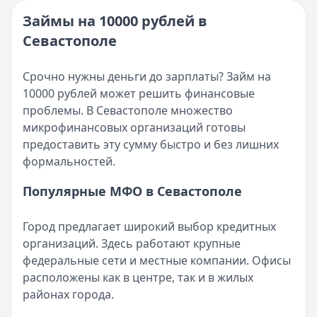
Опубликовано:
16 ноября 2025 г.
Читать новость
Категория:
МФО и микрозаймы
Займы на 10000 рублей в
Возврат переплаты в «Займере»: актуальная инструкци
Читать статью
Севастополе
Кратко:
Разбираем, как вернуть переплату или ошибочно
Все статьи
Опубликовано:
5 декабря 2025 г.
Категория:
МФО
Срочно нужны деньги до зарплаты? Займ на
Читать новость
10000 рублей может решить финансовые
Срочный микрозайм 15 000 ₽ на карту: свежая подборка
проблемы. В Севастополе множество
Кратко:
Нужны 15 000 рублей на карту прямо сегодня? 
микрофинансовых организаций готовы
Опубликовано:
5 декабря 2025 г.
предоставить эту сумму быстро и без лишних
Категория:
МФО
формальностей.
Читать новость
Популярные МФО в Севастополе
Рекордный рост доли клиентов МФО с iPhone: что стоит
Кратко:
В III квартале 2025 года владельцы iPhone офо
Город предлагает широкий выбор кредитных
Опубликовано:
5 декабря 2025 г.
организаций. Здесь работают крупные
Категория:
МФО
федеральные сети и местные компании. Офисы
Читать новость
расположены как в центре, так и в жилых
57 сервисов микрозаймов через Госуслуги: где быстрее
районах города.
Кратко:
Авторизация через Госуслуги ускоряет оформле
Опубликовано:
23 ноября 2025 г.