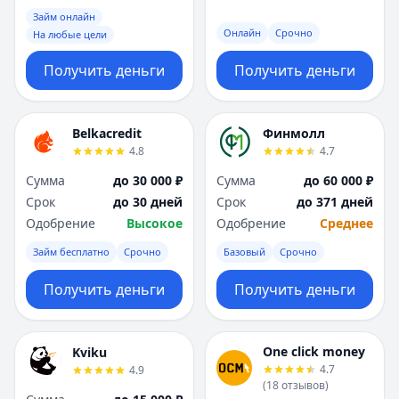
Займ онлайн
Онлайн
Срочно
На любые цели
Получить деньги
Получить деньги
Belkacredit
Финмолл
4.8
4.7
Сумма
до 30 000 ₽
Сумма
до 60 000 ₽
Срок
до 30 дней
Срок
до 371 дней
Одобрение
Высокое
Одобрение
Среднее
Займ бесплатно
Срочно
Базовый
Срочно
Получить деньги
Получить деньги
One click money
Kviku
4.7
4.9
(
18
отзывов
)