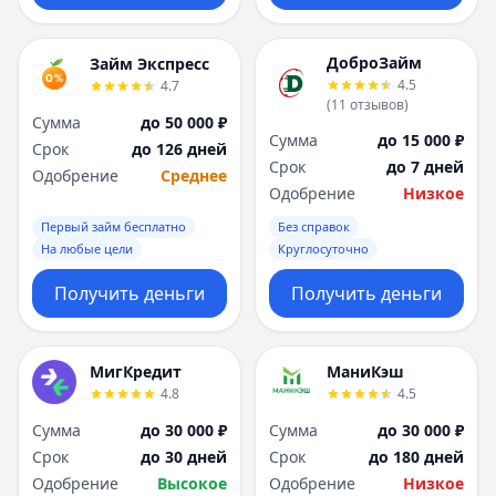
ДоброЗайм
Займ Экспресс
4.5
4.7
(
11
отзывов
)
Сумма
до 50 000 ₽
Сумма
до 15 000 ₽
Срок
до 126 дней
Срок
до 7 дней
Одобрение
Среднее
Одобрение
Низкое
Первый займ бесплатно
Без справок
На любые цели
Круглосуточно
Получить деньги
Получить деньги
МигКредит
МаниКэш
4.8
4.5
Сумма
до 30 000 ₽
Сумма
до 30 000 ₽
Срок
до 30 дней
Срок
до 180 дней
Одобрение
Высокое
Одобрение
Низкое