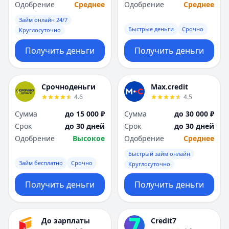
Саратов
Саратов
Одобрение
Среднее
Одобрение
Среднее
Севастополь
Севастополь
Займ онлайн 24/7
Сочи
Сочи
Быстрые деньги
Срочно
Круглосуточно
Сургут
Сургут
Т
Т
Получить деньги
Получить деньги
Тверь
Тверь
Тольятти
Тольятти
Томск
Томск
Срочноденьги
Max.credit
4.6
4.5
Тула
Тула
Тюмень
Тюмень
Сумма
до 15 000 ₽
Сумма
до 30 000 ₽
У
У
Срок
до 30 дней
Срок
до 30 дней
Ульяновск
Ульяновск
Одобрение
Высокое
Одобрение
Среднее
Уфа
Уфа
Быстрый займ онлайн
Х
Х
Займ бесплатно
Срочно
Круглосуточно
Хабаровск
Хабаровск
Получить деньги
Получить деньги
Ч
Ч
Чебоксары
Чебоксары
Челябинск
Челябинск
До зарплаты
Credit7
Чита
Чита