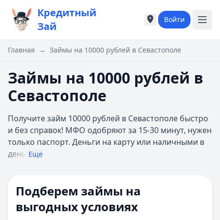
Кредитный
Войти
Города России
Города России
Зай
Популярные города
Популярные город
Москва
Москва
Главная
→
Займы на 10000 рублей в Севастополе
Санкт-Петербург
Санкт-Петербург
Екатеринбург
Екатеринбург
Займы на 10000 рублей в
Казань
Казань
Севастополе
А
А
Астрахань
Астрахань
Получите займ 10000 рублей в Севастополе быстро
Б
Б
и без справок! МФО одобряют за 15-30 минут, нужен
Барнаул
Барнаул
только паспорт. Деньги на карту или наличными в
Белгород
Белгород
день
Брянск
Брянск
Еще
В
В
Владивосток
Владивосток
Подберем займы на
Владимир
Владимир
Волгоград
Волгоград
выгодных условиях
Воронеж
Воронеж