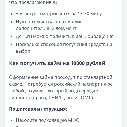
Что предлагают МФО:
Категория:
МФО
Читать новость
Заявка рассматривается за 15-30 минут
Смс о «одобренном займе» от Bigmani Ru: как действов
Нужен только паспорт и один
Кратко:
Пришло СМС об одобрении займа от Bigmani Ru?
дополнительный документ
Опубликовано:
23 ноября 2025 г.
Деньги можно получить в день обращения
Категория:
МФО
Несколько способов получения средств на
Читать новость
выбор
Все новости
Как получить займ на 10000 рублей
Оформление займа проходит по стандартной
схеме. Потребуется российский паспорт плюс
любой документ, который подтверждает
личность (права, СНИЛС, полис ОМС).
Пошаговая инструкция:
Находите подходящую МФО