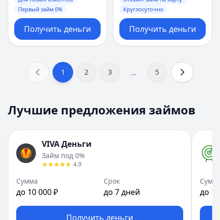
Первый займ 0%
Круглосуточно
Получить деньги
Получить деньги
...
1
2
3
5
Лучшие предложения займов
VIVA Деньги
Займ под 0%
4.9
Сумма
Срок
Сумм
до 10 000 ₽
до 7 дней
до 10
Получить деньги