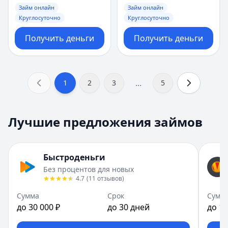
Займ онлайн
Займ онлайн
Круглосуточно
Круглосуточно
Получить деньги
Получить деньги
...
1
2
3
5
Лучшие предложения займов
Быстроденьги
Без процентов для новых
4.7
(
11
отзывов
)
Сумма
Срок
Сумм
до 30 000 ₽
до 30 дней
до 10