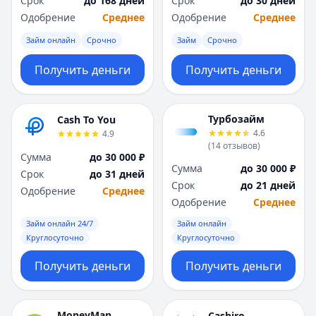
Срок
до 168 дней
Срок
до 30 дней
Саратов
Саратов
Одобрение
Среднее
Одобрение
Среднее
Севастополь
Севастополь
Сочи
Сочи
Займ онлайн
Срочно
Займ
Срочно
Сургут
Сургут
Т
Т
Получить деньги
Получить деньги
Тверь
Тверь
Тольятти
Тольятти
Турбозайм
Томск
Томск
Cash To You
4.6
4.9
Тула
Тула
(
14
отзывов
)
Тюмень
Тюмень
Сумма
до 30 000 ₽
Сумма
до 30 000 ₽
У
У
Срок
до 31 дней
Срок
до 21 дней
Ульяновск
Ульяновск
Одобрение
Среднее
Одобрение
Среднее
Уфа
Уфа
Х
Х
Займ онлайн 24/7
Займ онлайн
Хабаровск
Хабаровск
Круглосуточно
Круглосуточно
Ч
Ч
Получить деньги
Получить деньги
Чебоксары
Чебоксары
Челябинск
Челябинск
Чита
Чита
MoneyMan
Cashiro