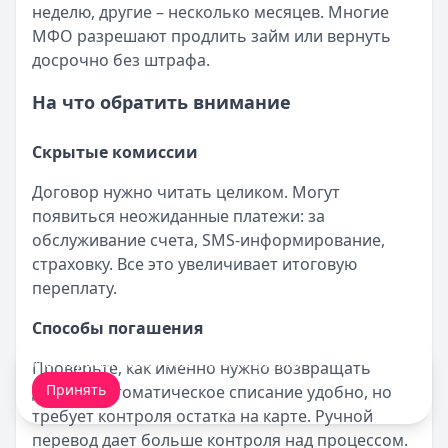
неделю, другие – несколько месяцев. Многие
МФО разрешают продлить займ или вернуть
досрочно без штрафа.
На что обратить внимание
Скрытые комиссии
Договор нужно читать целиком. Могут
появиться неожиданные платежи: за
обслуживание счета, SMS-информирование,
страховку. Все это увеличивает итоговую
переплату.
Способы погашения
Мы обрабатываем ваши
cookie-файлы
.
Проверьте, как именно нужно возвращать
Принять
деньги. Автоматическое списание удобно, но
требует контроля остатка на карте. Ручной
перевод дает больше контроля над процессом.