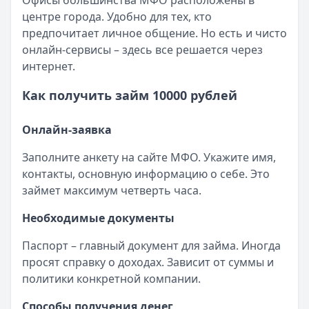
Офисы большинства МФО расположены в
Опубликовано:
23 ноября 2025 г.
центре города. Удобно для тех, кто
Категория:
МФО
предпочитает личное общение. Но есть и чисто
Читать новость
онлайн-сервисы – здесь все решается через
Смс о «одобренном займе» от Bigmani Ru: как действов
интернет.
Кратко:
Пришло СМС об одобрении займа от Bigmani Ru?
Опубликовано:
23 ноября 2025 г.
Как получить займ 10000 рублей
Категория:
МФО
Читать новость
Онлайн-заявка
Все новости
Заполните анкету на сайте МФО. Укажите имя,
контакты, основную информацию о себе. Это
займет максимум четверть часа.
Необходимые документы
Паспорт – главный документ для займа. Иногда
просят справку о доходах. Зависит от суммы и
политики конкретной компании.
Способы получения денег