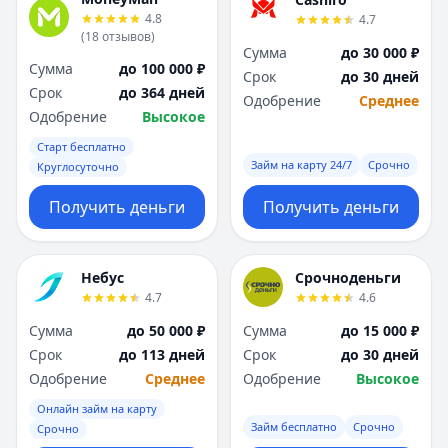
Я
Я
4.8
4.7
Ярославль
Ярославль
(
18
отзывов
)
Сумма
до 30 000 ₽
Вся Россия
Вся Россия
Сумма
до 100 000 ₽
Срок
до 30 дней
Срок
до 364 дней
Одобрение
Среднее
Одобрение
Высокое
Старт бесплатно
Займ на карту 24/7
Срочно
Круглосуточно
Получить деньги
Получить деньги
Небус
Срочноденьги
4.7
4.6
Сумма
до 50 000 ₽
Сумма
до 15 000 ₽
Срок
до 113 дней
Срок
до 30 дней
Одобрение
Среднее
Одобрение
Высокое
Онлайн займ на карту
Займ бесплатно
Срочно
Срочно