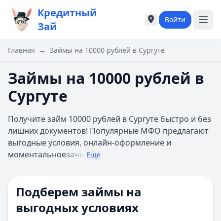
Кредитный
Войти
Города России
Города России
Зай
Популярные города
Популярные город
Москва
Москва
Главная
→
Займы на 10000 рублей в Сургуте
Санкт-Петербург
Санкт-Петербург
Екатеринбург
Екатеринбург
Займы на 10000 рублей в
Казань
Казань
Сургуте
А
А
Астрахань
Астрахань
Получите займ 10000 рублей в Сургуте быстро и без
Б
Б
лишних документов! Популярные МФО предлагают
Барнаул
Барнаул
выгодные условия, онлайн-оформление и
Белгород
Белгород
моментальное
зачи
Брянск
Брянск
Еще
В
В
Владивосток
Владивосток
Подберем займы на
Владимир
Владимир
Волгоград
Волгоград
выгодных условиях
Воронеж
Воронеж