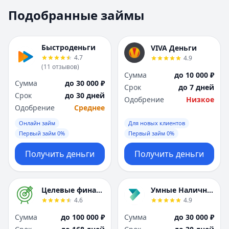
Москва
Москва
Подобранные займы
Н
Н
Набережные Челны
Набережные Челн
Нижний Новгород
Нижний Новгород
Быстроденьги
VIVA Деньги
Новокузнецк
Новокузнецк
4.7
4.9
(
11
отзывов
)
Новосибирск
Новосибирск
Сумма
до 10 000 ₽
О
О
Сумма
до 30 000 ₽
Срок
до 7 дней
Омск
Омск
Срок
до 30 дней
Одобрение
Низкое
Оренбург
Оренбург
Одобрение
Среднее
П
П
Онлайн займ
Для новых клиентов
Пенза
Пенза
Первый займ 0%
Первый займ 0%
Пермь
Пермь
Получить деньги
Получить деньги
Р
Р
Ростов-на-Дону
Ростов-на-Дону
Рязань
Рязань
Целевые финансы
Умные Наличные
С
С
4.6
4.9
Самара
Самара
Сумма
до 100 000 ₽
Сумма
до 30 000 ₽
Санкт-Петербург
Санкт-Петербург