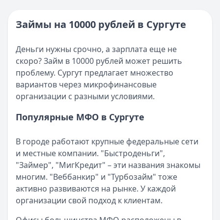
Категория:
МФО
Опубликовано:
16 ноября 2025 г.
Читать новость
Категория:
МФО и микрозаймы
Займы на 10000 рублей в Сургуте
Возврат переплаты в «Займере»: актуальная инструкци
Читать статью
Кратко:
Разбираем, как вернуть переплату или ошибочно
Все статьи
Деньги нужны срочно, а зарплата еще не
Опубликовано:
5 декабря 2025 г.
скоро? Займ в 10000 рублей может решить
Категория:
МФО
проблему. Сургут предлагает множество
Читать новость
вариантов через микрофинансовые
Срочный микрозайм 15 000 ₽ на карту: свежая подборка
организации с разными условиями.
Кратко:
Нужны 15 000 рублей на карту прямо сегодня? 
Опубликовано:
5 декабря 2025 г.
Популярные МФО в Сургуте
Категория:
МФО
Читать новость
В городе работают крупные федеральные сети
Рекордный рост доли клиентов МФО с iPhone: что стоит
и местные компании. "Быстроденьги",
Кратко:
В III квартале 2025 года владельцы iPhone офо
"Займер", "МигКредит" – эти названия знакомы
Опубликовано:
5 декабря 2025 г.
многим. "Веббанкир" и "Турбозайм" тоже
Категория:
МФО
активно развиваются на рынке. У каждой
Читать новость
организации свой подход к клиентам.
57 сервисов микрозаймов через Госуслуги: где быстрее
Кратко:
Авторизация через Госуслуги ускоряет оформле