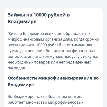
Кратко:
Нужны деньги прямо сейчас? Получите онлайн-з
Категория:
МФО
Опубликовано:
16 ноября 2025 г.
Читать новость
Категория:
МФО и микрозаймы
Займы на 10000 рублей в
Возврат переплаты в «Займере»: актуальная инструкци
Читать статью
Владимире
Кратко:
Разбираем, как вернуть переплату или ошибочно
Все статьи
Опубликовано:
5 декабря 2025 г.
Категория:
МФО
Жители Владимира все чаще обращаются к
Читать новость
микрофинансовым организациям, когда срочно
Срочный микрозайм 15 000 ₽ на карту: свежая подборка
нужны деньги. 10000 рублей — оптимальная
Кратко:
Нужны 15 000 рублей на карту прямо сегодня? 
сумма для решения большинства финансовых
Опубликовано:
5 декабря 2025 г.
вопросов: оплаты коммунальных услуг, покупки
Категория:
МФО
необходимых товаров или непредвиденных
Читать новость
расходов.
Рекордный рост доли клиентов МФО с iPhone: что стоит
Особенности микрофинансирования во
Кратко:
В III квартале 2025 года владельцы iPhone офо
Владимире
Опубликовано:
5 декабря 2025 г.
Категория:
МФО
Читать новость
Во Владимире, как в областном центре,
57 сервисов микрозаймов через Госуслуги: где быстрее
работает множество микрофинансовых