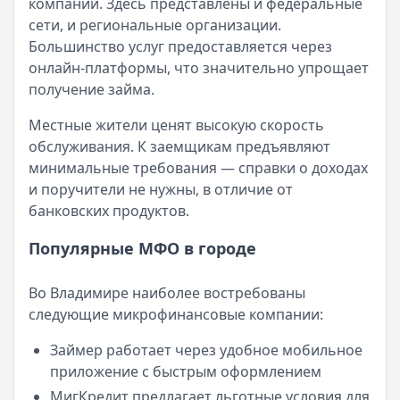
Кратко:
Авторизация через Госуслуги ускоряет оформле
компаний. Здесь представлены и федеральные
Опубликовано:
23 ноября 2025 г.
сети, и региональные организации.
Категория:
МФО
Большинство услуг предоставляется через
Читать новость
онлайн-платформы, что значительно упрощает
Смс о «одобренном займе» от Bigmani Ru: как действов
получение займа.
Кратко:
Пришло СМС об одобрении займа от Bigmani Ru?
Местные жители ценят высокую скорость
Опубликовано:
23 ноября 2025 г.
обслуживания. К заемщикам предъявляют
Категория:
МФО
минимальные требования — справки о доходах
Читать новость
и поручители не нужны, в отличие от
Все новости
банковских продуктов.
Популярные МФО в городе
Во Владимире наиболее востребованы
следующие микрофинансовые компании:
Займер работает через удобное мобильное
приложение с быстрым оформлением
МигКредит предлагает льготные условия для