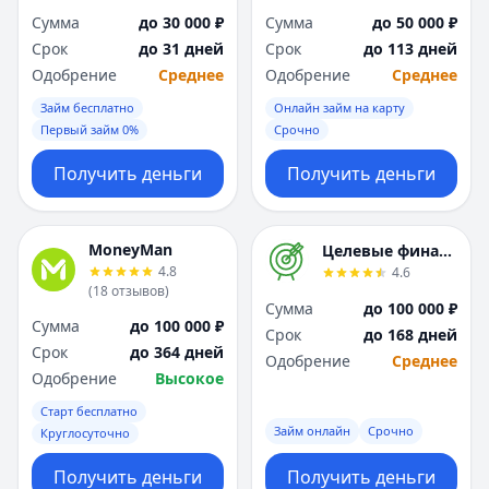
Я
Я
Сумма
до 30 000 ₽
Сумма
до 50 000 ₽
Ярославль
Ярославль
Срок
до 31 дней
Срок
до 113 дней
Вся Россия
Вся Россия
Одобрение
Среднее
Одобрение
Среднее
Займ бесплатно
Онлайн займ на карту
Первый займ 0%
Срочно
Получить деньги
Получить деньги
MoneyMan
Целевые финансы
4.8
4.6
(
18
отзывов
)
Сумма
до 100 000 ₽
Сумма
до 100 000 ₽
Срок
до 168 дней
Срок
до 364 дней
Одобрение
Среднее
Одобрение
Высокое
Старт бесплатно
Займ онлайн
Срочно
Круглосуточно
Получить деньги
Получить деньги