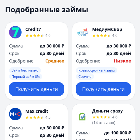
Москва
Москва
Подобранные займы
Н
Н
Набережные Челны
Набережные Челн
Нижний Новгород
Нижний Новгород
Credit7
МедиумСкор
Новокузнецк
Новокузнецк
4.6
4.6
Новосибирск
Новосибирск
Сумма
до 30 000 ₽
Сумма
до 30 000 ₽
О
О
Срок
до 30 дней
Срок
до 30 дней
Омск
Омск
Одобрение
Среднее
Одобрение
Низкое
Оренбург
Оренбург
Займ бесплатно
Краткосрочный займ
П
П
Первый займ 0%
Срочно
Пенза
Пенза
Пермь
Пермь
Получить деньги
Получить деньги
Р
Р
Ростов-на-Дону
Ростов-на-Дону
Рязань
Рязань
Деньги сразу
Max.credit
4.6
4.5
С
С
(
14
отзывов
)
Самара
Самара
Сумма
до 30 000 ₽
Сумма
до 100 000 ₽
Санкт-Петербург
Санкт-Петербург
Срок
до 30 дней