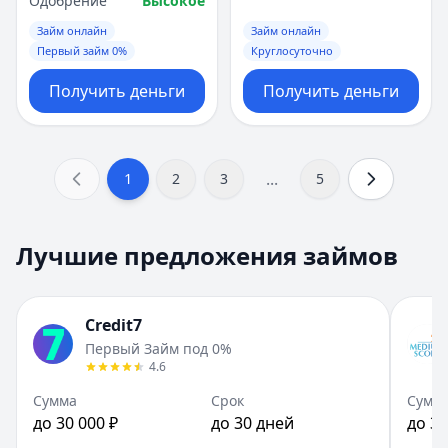
Одобрение
Высокое
Займ онлайн
Займ онлайн
Первый займ 0%
Круглосуточно
Получить деньги
Получить деньги
...
1
2
3
5
Лучшие предложения займов
Credit7
Первый Займ под 0%
4.6
Сумма
Срок
Сумм
до 30 000 ₽
до 30 дней
до 30