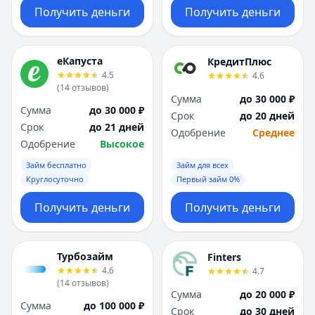
Получить деньги
Получить деньги
еКапуста
КредитПлюс
4.5
4.6
(
14
отзывов
)
Сумма
до 30 000 ₽
Сумма
до 30 000 ₽
Срок
до 20 дней
Срок
до 21 дней
Одобрение
Среднее
Одобрение
Высокое
Займ бесплатно
Займ для всех
Круглосуточно
Первый займ 0%
Получить деньги
Получить деньги
Турбозайм
Finters
4.6
4.7
(
14
отзывов
)
Сумма
до 20 000 ₽
Сумма
до 100 000 ₽
Срок
до 30 дней