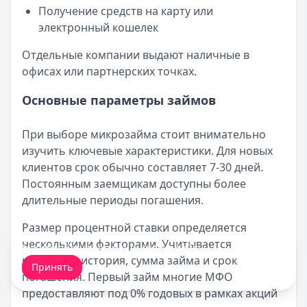
Получение средств на карту или
электронный кошелек
Отдельные компании выдают наличные в
офисах или партнерских точках.
Основные параметры займов
При выборе микрозайма стоит внимательно
изучить ключевые характеристики. Для новых
клиентов срок обычно составляет 7-30 дней.
Постоянным заемщикам доступны более
длительные периоды погашения.
Размер процентной ставки определяется
несколькими факторами. Учитывается
Мы обрабатываем ваши
cookie-файлы
.
кредитная история, сумма займа и срок
Принять
погашения. Первый займ многие МФО
предоставляют под 0% годовых в рамках акций