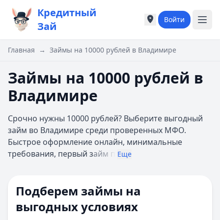
Кредитный
Войти
Города России
Города России
Зай
Популярные города
Популярные город
Москва
Москва
Главная
→
Займы на 10000 рублей в Владимире
Санкт-Петербург
Санкт-Петербург
Екатеринбург
Екатеринбург
Займы на 10000 рублей в
Казань
Казань
Владимире
А
А
Астрахань
Астрахань
Срочно нужны 10000 рублей? Выберите выгодный
Б
Б
займ во Владимире среди проверенных МФО.
Барнаул
Барнаул
Быстрое оформление онлайн, минимальные
Белгород
Белгород
требования, первый з
айм п
Брянск
Брянск
Еще
В
В
Владивосток
Владивосток
Подберем займы на
Владимир
Владимир
Волгоград
Волгоград
выгодных условиях
Воронеж
Воронеж