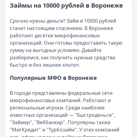
Категория:
МФО и микрозаймы
Займы на 10000 рублей в Воронеже
Возврат переплаты в «Займере»: актуальная инструкци
Читать статью
Кратко:
Разбираем, как вернуть переплату или ошибочно
Все статьи
Срочно нужны деньги? Займ в 10000 рублей
Опубликовано:
5 декабря 2025 г.
станет настоящим спасением. В Воронеже
Категория:
МФО
работают десятки микрофинансовых
Читать новость
организаций. Они готовы предоставить такую
Срочный микрозайм 15 000 ₽ на карту: свежая подборка
сумму на выгодных условиях. Давайте
Кратко:
Нужны 15 000 рублей на карту прямо сегодня? 
разберемся, как получить нужные средства
Опубликовано:
5 декабря 2025 г.
быстро и без лишних хлопот.
Категория:
МФО
Читать новость
Популярные МФО в Воронеже
Рекордный рост доли клиентов МФО с iPhone: что стоит
Кратко:
В III квартале 2025 года владельцы iPhone офо
В городе представлены федеральные сети
Опубликовано:
5 декабря 2025 г.
микрофинансовых компаний. Работают и
Категория:
МФО
региональные игроки. Среди наиболее
Читать новость
известных организаций — "Быстроденьги",
57 сервисов микрозаймов через Госуслуги: где быстрее
"Займер", "Веббанкир". Популярны также
Кратко:
Авторизация через Госуслуги ускоряет оформле
"МигКредит" и "Турбозайм". У этих компаний
Опубликовано:
23 ноября 2025 г.