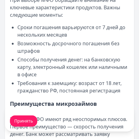
При выборе МФО обращайте внимание на
ключевые характеристики продуктов. Важны
следующие моменты:
Сроки погашения варьируются от 7 дней до
нескольких месяцев
Возможность досрочного погашения без
штрафов
Способы получения денег: на банковскую
карту, электронный кошелек или наличными
в офисе
Требования к заемщику: возраст от 18 лет,
гражданство РФ, постоянная регистрация
Преимущества микрозаймов
Мы обрабатываем ваши
cookie-файлы
.
Займы в МФО имеют ряд неоспоримых плюсов.
Принять
Первое преимущество — скорость получения
денег. Банк может рассматривать заявку