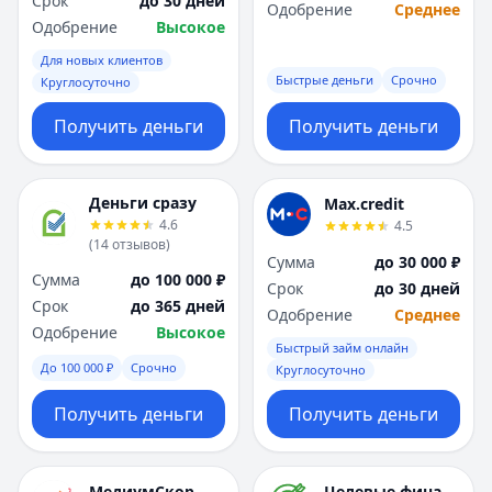
Срок
до 30 дней
Саратов
Саратов
Одобрение
Среднее
Одобрение
Высокое
Севастополь
Севастополь
Сочи
Сочи
Для новых клиентов
Сургут
Сургут
Быстрые деньги
Срочно
Круглосуточно
Т
Т
Получить деньги
Получить деньги
Тверь
Тверь
Тольятти
Тольятти
Томск
Томск
Деньги сразу
Max.credit
Тула
Тула
4.6
4.5
Тюмень
Тюмень
(
14
отзывов
)
Сумма
до 30 000 ₽
У
У
Сумма
до 100 000 ₽
Срок
до 30 дней
Ульяновск
Ульяновск
Срок
до 365 дней
Одобрение
Среднее
Уфа
Уфа
Одобрение
Высокое
Х
Х
Быстрый займ онлайн
До 100 000 ₽
Срочно
Хабаровск
Хабаровск
Круглосуточно
Ч
Ч
Получить деньги
Получить деньги
Чебоксары
Чебоксары
Челябинск
Челябинск
Чита
Чита
МедиумСкор
Целевые финансы