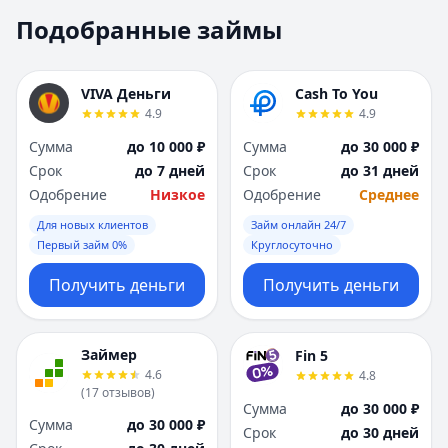
Москва
Москва
Подобранные займы
Н
Н
Набережные Челны
Набережные Челн
Нижний Новгород
Нижний Новгород
VIVA Деньги
Cash To You
Новокузнецк
Новокузнецк
4.9
4.9
Новосибирск
Новосибирск
Сумма
до 10 000 ₽
Сумма
до 30 000 ₽
О
О
Срок
до 7 дней
Срок
до 31 дней
Омск
Омск
Одобрение
Низкое
Одобрение
Среднее
Оренбург
Оренбург
Для новых клиентов
Займ онлайн 24/7
П
П
Первый займ 0%
Круглосуточно
Пенза
Пенза
Пермь
Пермь
Получить деньги
Получить деньги
Р
Р
Ростов-на-Дону
Ростов-на-Дону
Рязань
Рязань
Займер
Fin 5
4.6
4.8
С
С
(
17
отзывов
)
Самара
Самара
Сумма
до 30 000 ₽
Сумма
до 30 000 ₽
Санкт-Петербург
Санкт-Петербург
Срок
до 30 дней