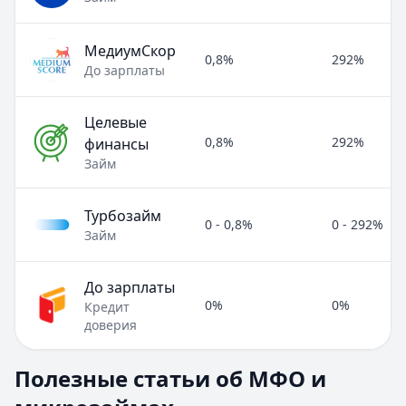
МедиумСкор
0,8%
292%
До зарплаты
Целевые
0,8%
292%
финансы
Займ
Турбозайм
0 - 0,8%
0 - 292%
Займ
До зарплаты
0%
0%
Кредит
доверия
Полезные статьи об МФО и микрозаймах
Полезные статьи об МФО и
Раздел:
МФО и микрозаймы
. Всего статей:
8
.
Займ под расписку