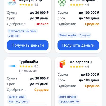
Я
Я
4.6
4.6
Ярославль
Ярославль
Сумма
до 30 000 ₽
Сумма
до 100 000 ₽
Вся Россия
Вся Россия
Срок
до 30 дней
Срок
до 168 дней
Одобрение
Низкое
Одобрение
Среднее
Краткосрочный займ
Займ онлайн
Срочно
Срочно
Получить деньги
Получить деньги
Турбозайм
До зарплаты
4.6
4.6
(
14
отзывов
)
Сумма
до 30 000 ₽
Сумма
до 30 000 ₽
Срок
до 180 дней
Срок
до 21 дней
Одобрение
Среднее
Одобрение
Среднее
Займ онлайн
Займ онлайн
Круглосуточно
Круглосуточно