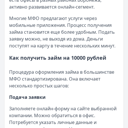
есть офисы в разных районах Воронежа,
Категория:
МФО
активно развивается онлайн-сегмент.
Читать новость
Смс о «одобренном займе» от Bigmani Ru: как действов
Многие МФО предлагают услуги через
Кратко:
Пришло СМС об одобрении займа от Bigmani Ru?
мобильные приложения. Процесс получения
Опубликовано:
23 ноября 2025 г.
займа становится еще более удобным. Подать
Категория:
МФО
заявку можно, не выходя из дома. Деньги
Читать новость
поступят на карту в течение нескольких минут.
Все новости
Как получить займ на 10000 рублей
Процедура оформления займа в большинстве
МФО стандартизирована. Она включает
несколько простых шагов:
Подача заявки
Заполняете онлайн-форму на сайте выбранной
компании. Можно обратиться в офис.
Потребуется указать личные данные и