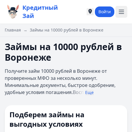
Кредитный
Войти
Города России
Города России
Зай
Популярные города
Популярные город
Москва
Москва
Главная
→
Займы на 10000 рублей в Воронеже
Санкт-Петербург
Санкт-Петербург
Екатеринбург
Екатеринбург
Займы на 10000 рублей в
Казань
Казань
Воронеже
А
А
Астрахань
Астрахань
Получите займ 10000 рублей в Воронеже от
Б
Б
проверенных МФО за несколько минут.
Барнаул
Барнаул
Минимальные документы, быстрое одобрение,
Белгород
Белгород
удобные условия погашения.
Восп
Брянск
Брянск
Еще
В
В
Владивосток
Владивосток
Подберем займы на
Владимир
Владимир
Волгоград
Волгоград
выгодных условиях
Воронеж
Воронеж