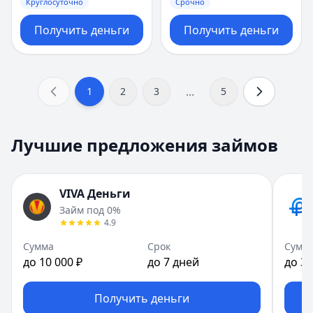
Круглосуточно
Срочно
Получить деньги
Получить деньги
...
1
2
3
5
Лучшие предложения займов
VIVA Деньги
Займ под 0%
4.9
Сумма
Срок
Сумм
до 10 000 ₽
до 7 дней
до 30
Получить деньги