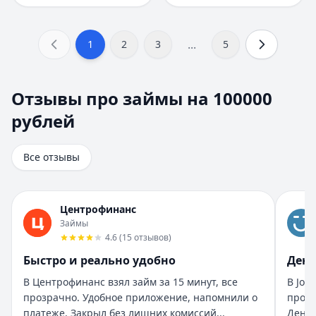
...
1
2
3
5
Отзывы про займы на 100000 рублей
Отзывы про займы на 100000
Всего отзывов на странице:
8
.
рублей
Быстро получил и доволен
Рейтинг:
5
Организация:
Турбозайм
Все отзывы
Город:
Екатеринбург
Дата:
28 октября 2025 г.
Взял займ в Турбозайм впервые. Одобрили быстро, день
Центрофинанс
Помогли быстро и без нервов
Займы
Рейтинг:
5
4.6
(
15
отзывов
)
Организация:
Бюджет
Быстро и реально удобно
День
Город:
Санкт-Петербург
В Центрофинанс взял займ за 15 минут, все
В Joy
Дата:
28 октября 2025 г.
прозрачно. Удобное приложение, напомнили о
прост
Взяла займ в Бюджет срочно нужны были деньги. Оформи
платеже. Закрыл без лишних комиссий...
Деньг