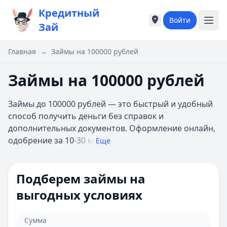
Кредитный
Войти
Города России
Города России
Зай
Популярные города
Популярные город
Москва
Москва
Главная
→
Займы на 100000 рублей
Санкт-Петербург
Санкт-Петербург
Екатеринбург
Екатеринбург
Займы на 100000 рублей
Казань
Казань
А
А
Займы до 100000 рублей — это быстрый и удобный
Астрахань
Астрахань
способ получить деньги без справок и
Б
Б
дополнительных документов. Оформление онлайн,
Барнаул
Барнаул
одобрение за 10
-30 м
Еще
Белгород
Белгород
Брянск
Брянск
В
В
Подберем займы на
Владивосток
Владивосток
выгодных условиях
Владимир
Владимир
Волгоград
Волгоград
Воронеж
Воронеж
Сумма