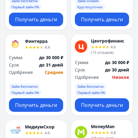
Саратов
Саратов
Займ бесплатно
Займ онлайн
Первый займ 0%
Круглосуточно
Севастополь
Севастополь
Сочи
Сочи
Получить деньги
Получить деньги
Сургут
Сургут
Т
Т
Тверь
Тверь
Центрофинанс
Финтерра
Тольятти
Тольятти
4.6
4.4
Томск
Томск
(
15
отзывов
)
Сумма
до 30 000 ₽
Тула
Тула
Сумма
до 30 000 ₽
Срок
до 31 дней
Тюмень
Тюмень
Срок
до 30 дней
Одобрение
Среднее
У
У
Одобрение
Низкое
Ульяновск
Ульяновск
Займ бесплатно
Займ бесплатно
Уфа
Уфа
Первый займ 0%
Первый займ 0%
Х
Х
Хабаровск
Хабаровск
Получить деньги
Получить деньги
Ч
Ч
Чебоксары
Чебоксары
Челябинск
Челябинск
MoneyMan
МедиумСкор
4.8
4.6
Чита
Чита