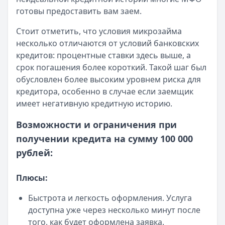
Кратко:
Пришло СМС об одобрении займа от Bigmani Ru?
готовы предоставить вам заем.
Опубликовано:
23 ноября 2025 г.
Категория:
МФО
Стоит отметить, что условия микрозайма
Читать новость
несколько отличаются от условий банковских
Все новости
кредитов: процентные ставки здесь выше, а
срок погашения более короткий. Такой шаг был
обусловлен более высоким уровнем риска для
кредитора, особенно в случае если заемщик
имеет негативную кредитную историю.
Возможности и ограничения при
получении кредита на сумму 100 000
рублей:
Плюсы:
Быстрота и легкость оформления. Услуга
доступна уже через несколько минут после
того, как будет оформлена заявка.