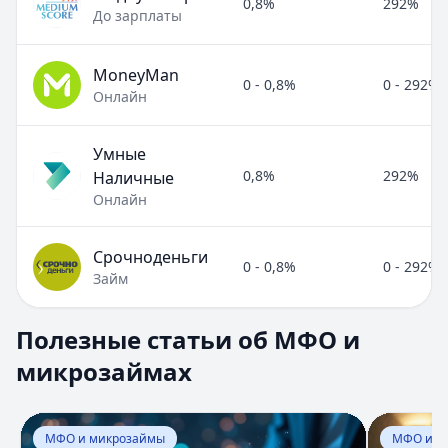
0,8%
292%
До зарплаты
MoneyMan
0 - 0,8%
0 - 292%
Онлайн
Умные
0,8%
292%
Наличные
Онлайн
Срочноденьги
0 - 0,8%
0 - 292%
Займ
Полезные статьи об МФО и микрозаймах
Полезные статьи об МФО и
Раздел:
МФО и микрозаймы
. Всего статей:
8
.
микрозаймах
Займ под расписку
Кратко:
Нужны деньги срочно? Рассмотрите займ под рас
Опубликовано:
17 ноября 2025 г.
Перейти к статье:
Займ под расписку
Перейти к
Категория:
МФО и микрозаймы
МФО и микрозаймы
МФО и м