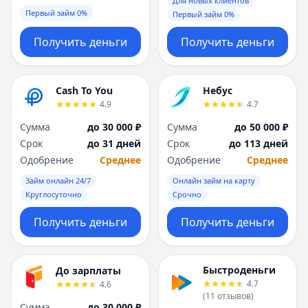
Для новых клиентов
Первый займ 0%
Первый займ 0%
Получить деньги
Получить деньги
Cash To You
Небус
4.9
4.7
Сумма
до 30 000 ₽
Сумма
до 50 000 ₽
Срок
до 31 дней
Срок
до 113 дней
Одобрение
Среднее
Одобрение
Среднее
Займ онлайн 24/7
Онлайн займ на карту
Круглосуточно
Срочно
Получить деньги
Получить деньги
Быстроденьги
До зарплаты
4.7
4.6
(
11
отзывов
)
Сумма
до 30 000 ₽