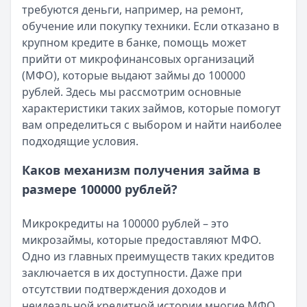
требуются деньги, например, на ремонт,
Категория:
МФО
обучение или покупку техники. Если отказано в
Читать новость
крупном кредите в банке, помощь может
Срочный микрозайм 15 000 ₽ на карту: свежая подборка
прийти от микрофинансовых организаций
Кратко:
Нужны 15 000 рублей на карту прямо сегодня? 
(МФО), которые выдают займы до 100000
Опубликовано:
5 декабря 2025 г.
рублей. Здесь мы рассмотрим основные
Категория:
МФО
характеристики таких займов, которые помогут
Читать новость
вам определиться с выбором и найти наиболее
Рекордный рост доли клиентов МФО с iPhone: что стоит
подходящие условия.
Кратко:
В III квартале 2025 года владельцы iPhone офо
Опубликовано:
5 декабря 2025 г.
Каков механизм получения займа в
Категория:
МФО
размере 100000 рублей?
Читать новость
57 сервисов микрозаймов через Госуслуги: где быстрее
Микрокредиты на 100000 рублей – это
Кратко:
Авторизация через Госуслуги ускоряет оформле
микрозаймы, которые предоставляют МФО.
Опубликовано:
23 ноября 2025 г.
Одно из главных преимуществ таких кредитов
Категория:
МФО
заключается в их доступности. Даже при
Читать новость
отсутствии подтверждения доходов и
Смс о «одобренном займе» от Bigmani Ru: как действов
неидеальной кредитной истории многие МФО