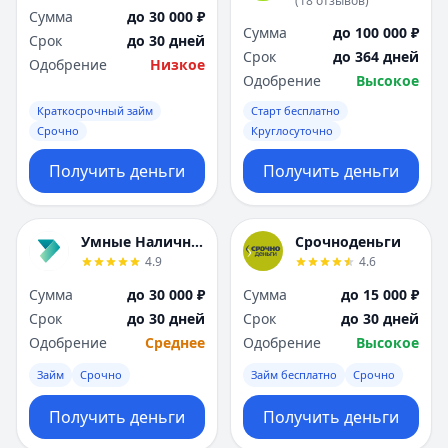
(
18
отзывов
)
Я
Я
Сумма
до 30 000 ₽
Сумма
до 100 000 ₽
Ярославль
Ярославль
Срок
до 30 дней
Срок
до 364 дней
Вся Россия
Вся Россия
Одобрение
Низкое
Одобрение
Высокое
Краткосрочный займ
Старт бесплатно
Срочно
Круглосуточно
Получить деньги
Получить деньги
Умные Наличные
Срочноденьги
4.9
4.6
Сумма
до 30 000 ₽
Сумма
до 15 000 ₽
Срок
до 30 дней
Срок
до 30 дней
Одобрение
Среднее
Одобрение
Высокое
Займ
Срочно
Займ бесплатно
Срочно
Получить деньги
Получить деньги