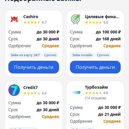
Москва
Москва
Н
Н
Cashiro
Целевые финансы
Набережные Челны
Набережные Челн
4.7
4.6
Нижний Новгород
Нижний Новгород
Сумма
до 30 000 ₽
Сумма
до 100 000 ₽
Новокузнецк
Новокузнецк
Срок
до 30 дней
Срок
до 168 дней
Новосибирск
Новосибирск
Одобрение
Среднее
Одобрение
Среднее
О
О
Омск
Омск
Займ на карту 24/7
Срочно
Займ онлайн
Срочно
Оренбург
Оренбург
Получить деньги
Получить деньги
П
П
Пенза
Пенза
Пермь
Пермь
Турбозайм
Credit7
Р
Р
4.6
4.6
Ростов-на-Дону
Ростов-на-Дону
(
14
отзывов
)
Рязань
Рязань
Сумма
до 30 000 ₽
Сумма
до 30 000 ₽
С
С
Срок
до 30 дней
Срок
до 21 дней
Самара
Самара
Одобрение
Среднее
Одобрение
Среднее
Санкт-Петербург
Санкт-Петербург