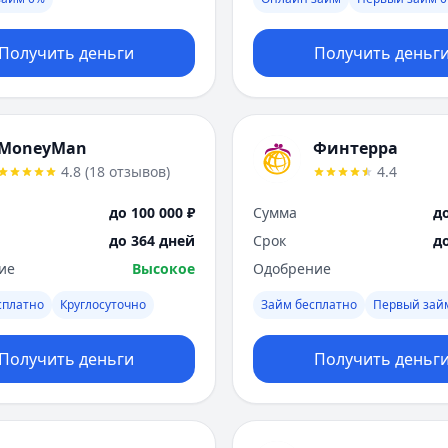
Получить деньги
Получить деньг
MoneyMan
Финтерра
4.8
(
18
отзывов
)
4.4
до 100 000 ₽
Сумма
до
до 364 дней
Срок
д
ие
Высокое
Одобрение
сплатно
Круглосуточно
Займ бесплатно
Первый зай
Получить деньги
Получить деньг