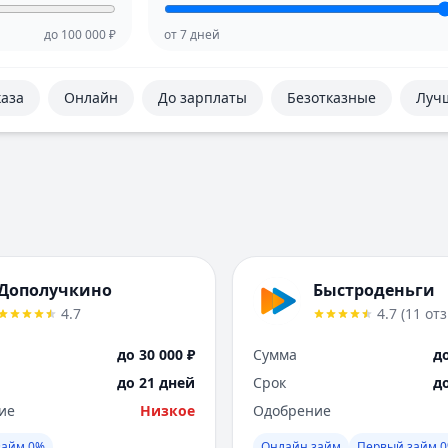
до
100 000
₽
от
7
дней
каза
Онлайн
До зарплаты
Безотказные
Луч
Дополучкино
Быстроденьги
4.7
4.7
(
11
от
до 30 000 ₽
Сумма
до
до 21 дней
Срок
д
ие
Низкое
Одобрение
займ 0%
Онлайн займ
Первый займ 