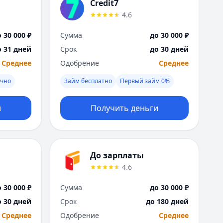
Саратов
Credit7
Севастополь
4.6
Сочи
 30 000 ₽
Сумма
до 30 000 ₽
Сургут
Т
о 31 дней
Срок
до 30 дней
Тверь
Среднее
Одобрение
Среднее
Тольятти
очно
Займ бесплатно
Первый займ 0%
Томск
Тула
и
Получить деньги
Тюмень
У
Ульяновск
Уфа
До зарплаты
Х
4.6
Хабаровск
Ч
 30 000 ₽
Сумма
до 30 000 ₽
Чебоксары
о 30 дней
Срок
до 180 дней
Челябинск
Среднее
Одобрение
Среднее
Чита