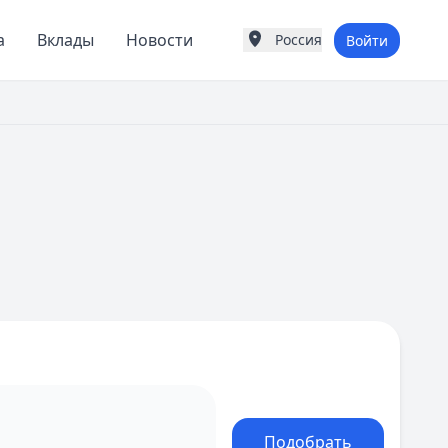
а
Вклады
Новости
Россия
Войти
Города России
Популярные города
Москва
Санкт-Петербург
Екатеринбург
Казань
А
Астрахань
Б
Барнаул
Белгород
Брянск
В
Владивосток
Владимир
Волгоград
Воронеж
Подобрать