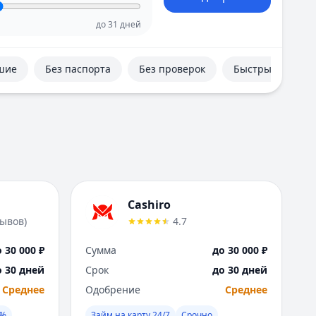
Е
Екатеринбург
до
31
дней
И
Иваново
шие
Без паспорта
Без проверок
Быстрые
Ижевск
Иркутск
К
Казань
Калининград
Кемерово
Киров
Краснодар
Cashiro
Красноярск
зывов
)
4.7
Курск
Л
 30 000 ₽
Сумма
до 30 000 ₽
Липецк
о 30 дней
Срок
до 30 дней
М
Среднее
Одобрение
Среднее
Магнитогорск
Махачкала
0%
Займ на карту 24/7
Срочно