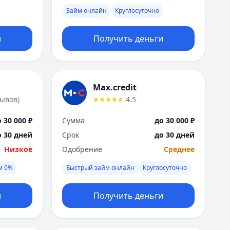
Я
Займ онлайн
Круглосуточно
Ярославль
Вся Россия
и
Получить деньги
Max.credit
зывов
)
4.5
 30 000 ₽
Сумма
до 30 000 ₽
о 30 дней
Срок
до 30 дней
Низкое
Одобрение
Среднее
м 0%
Быстрый займ онлайн
Круглосуточно
и
Получить деньги