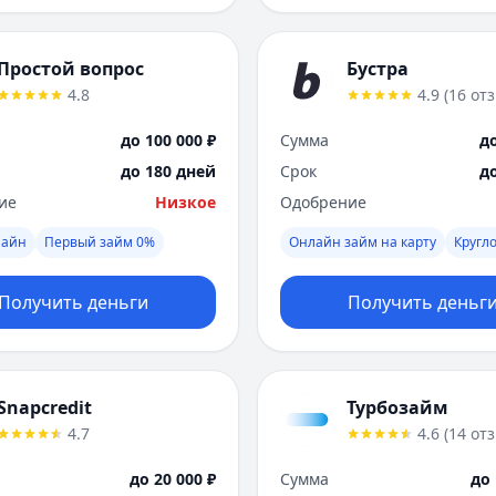
Простой вопрос
Бустра
4.8
4.9
(
16
от
до 100 000 ₽
Сумма
до
до 180 дней
Срок
д
ие
Низкое
Одобрение
лайн
Первый займ 0%
Онлайн займ на карту
Кругл
Получить деньги
Получить деньг
Snapcredit
Турбозайм
4.7
4.6
(
14
от
до 20 000 ₽
Сумма
до 