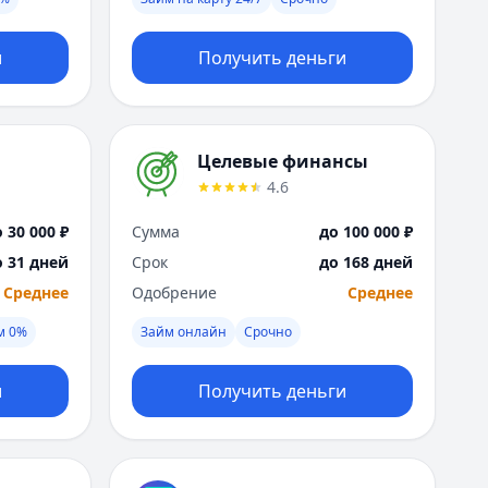
Москва
Н
и
Получить деньги
Набережные Челны
Нижний Новгород
Новокузнецк
Новосибирск
Целевые финансы
О
4.6
Омск
Оренбург
 30 000 ₽
Сумма
до 100 000 ₽
П
о 31 дней
Срок
до 168 дней
Пенза
Среднее
Одобрение
Среднее
Пермь
Р
м 0%
Займ онлайн
Срочно
Ростов-на-Дону
Рязань
и
Получить деньги
С
Самара
Санкт-Петербург