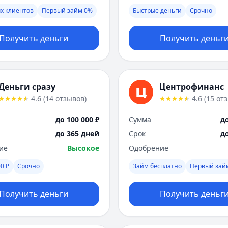
х клиентов
Первый займ 0%
Быстрые деньги
Срочно
Получить деньги
Получить деньг
Деньги сразу
Центрофинанс
4.6
(
14
отзывов
)
4.6
(
15
от
до 100 000 ₽
Сумма
до
до 365 дней
Срок
д
ие
Высокое
Одобрение
0 ₽
Срочно
Займ бесплатно
Первый зай
Получить деньги
Получить деньг