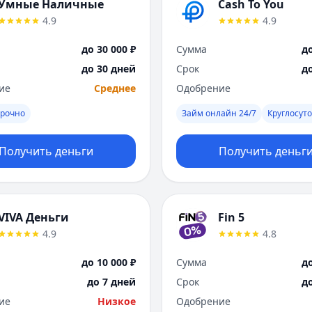
Умные Наличные
Cash To You
4.9
4.9
до 30 000 ₽
Сумма
до
до 30 дней
Срок
д
ие
Среднее
Одобрение
рочно
Займ онлайн 24/7
Круглосут
Получить деньги
Получить деньг
VIVA Деньги
Fin 5
4.9
4.8
до 10 000 ₽
Сумма
до
до 7 дней
Срок
д
ие
Низкое
Одобрение