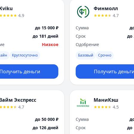
Kviku
Финмолл
4.9
4.7
до 15 000 ₽
Сумма
до
до 181 дней
Срок
до
ие
Низкое
Одобрение
лайн
Круглосуточно
Базовый
Срочно
Получить деньги
Получить деньг
Займ Экспресс
МаниКэш
4.7
4.5
до 50 000 ₽
Сумма
до
до 126 дней
Срок
до