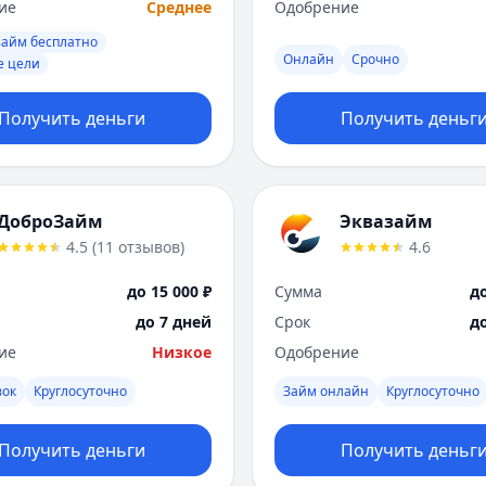
ие
Среднее
Одобрение
займ бесплатно
Онлайн
Срочно
е цели
Получить деньги
Получить деньг
ДоброЗайм
Эквазайм
4.5
(
11
отзывов
)
4.6
до 15 000 ₽
Сумма
до
до 7 дней
Срок
д
ие
Низкое
Одобрение
вок
Круглосуточно
Займ онлайн
Круглосуточно
Получить деньги
Получить деньг