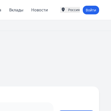
а
Вклады
Новости
Россия
Войти
Города России
Популярные города
Москва
Санкт-Петербург
Екатеринбург
Казань
А
Астрахань
Б
Барнаул
Белгород
Брянск
В
Владивосток
Владимир
Волгоград
Воронеж