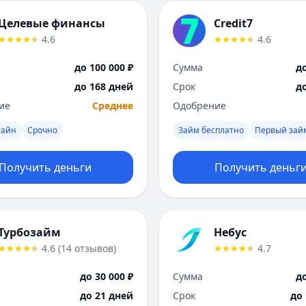
Целевые финансы
Credit7
4.6
4.6
до 100 000 ₽
Сумма
до
до 168 дней
Срок
д
ие
Среднее
Одобрение
лайн
Срочно
Займ бесплатно
Первый зай
Получить деньги
Получить деньг
Турбозайм
Небус
4.6
(
14
отзывов
)
4.7
до 30 000 ₽
Сумма
до
до 21 дней
Срок
до