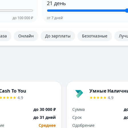
21
день
до
100 000
₽
от
7
дней
каза
Онлайн
До зарплаты
Безотказные
Луч
Cash To You
Умные Наличн
4.9
4.9
до 30 000 ₽
Сумма
до
до 31 дней
Срок
д
ие
Среднее
Одобрение