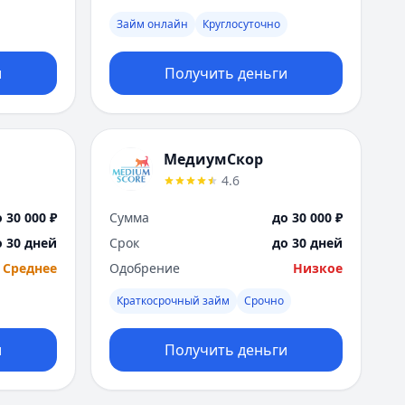
Москва
Займ онлайн
Круглосуточно
Н
Набережные Челны
и
Получить деньги
Нижний Новгород
Новокузнецк
Новосибирск
О
МедиумСкор
Омск
4.6
Оренбург
П
 30 000 ₽
Сумма
до 30 000 ₽
Пенза
о 30 дней
Срок
до 30 дней
Пермь
Среднее
Одобрение
Низкое
Р
Ростов-на-Дону
Краткосрочный займ
Срочно
Рязань
С
и
Получить деньги
Самара
Санкт-Петербург