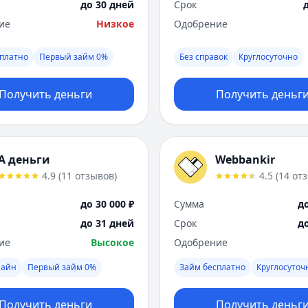
до 30 дней
Срок
ие
Низкое
Одобрение
платно
Первый займ 0%
Без справок
Круглосуточно
Получить деньги
Получить деньг
А деньги
Webbankir
4.9
(
11
отзывов
)
4.5
(
14
от
до 30 000 ₽
Сумма
до
до 31 дней
Срок
д
ие
Высокое
Одобрение
лайн
Первый займ 0%
Займ бесплатно
Круглосуточ
Получить деньги
Получить деньг