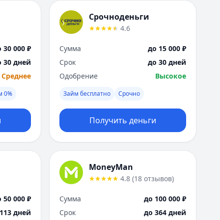
Саратов
Севастополь
Срочноденьги
Сочи
4.6
Сургут
Т
 30 000 ₽
Сумма
до 15 000 ₽
Тверь
о 30 дней
Срок
до 30 дней
Тольятти
Среднее
Одобрение
Высокое
Томск
м 0%
Займ бесплатно
Срочно
Тула
Тюмень
У
и
Получить деньги
Ульяновск
Уфа
Х
Хабаровск
MoneyMan
Ч
4.8
(
18
отзывов
)
Чебоксары
 50 000 ₽
Сумма
до 100 000 ₽
Челябинск
 113 дней
Срок
до 364 дней
Чита