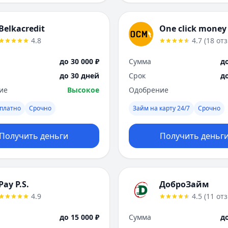
Belkacredit
One click money
4.8
4.7
(
18
от
до 30 000 ₽
Сумма
до
до 30 дней
Срок
д
ие
Высокое
Одобрение
платно
Срочно
Займ на карту 24/7
Срочно
Получить деньги
Получить деньг
Pay P.S.
ДоброЗайм
4.9
4.5
(
11
от
до 15 000 ₽
Сумма
до