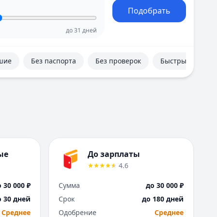
Е
Подобрать
Екатеринбург
И
до
31
дней
Иваново
Ижевск
шие
Без паспорта
Без проверок
Быстрые
Иркутск
К
Казань
Калининград
Кемерово
Киров
Краснодар
Красноярск
ые
До зарплаты
Курск
4.6
Л
Липецк
 30 000 ₽
Сумма
до 30 000 ₽
М
о 30 дней
Срок
до 180 дней
Магнитогорск
Среднее
Одобрение
Среднее
Махачкала