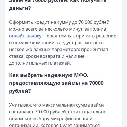
Заем на 70000 рублей: как получить
Смс о «одобренном займе» от Bigmani Ru: как действов
деньги?
Кратко:
Пришло СМС об одобрении займа от Bigmani Ru?
Опубликовано:
23 ноября 2025 г.
Категория:
МФО
Оформить кредит на сумму до 70 000 рублей
Читать новость
можно всего за несколько минут, заполнив
Все новости
онлайн-заявку
. Перед тем как принять решение
о покупке компании, следует рассмотреть
несколько важных параметров: процентная
ставка, сроки возврата и наличие
дополнительных платежей.
Как выбрать надежную МФО,
предоставляющую займы на 70000
рублей?
Учитывая, что максимальная сумма займа
составляет 70 000 рублей, стоит тщательно
подойти к выбору микрофинансовой
организации, которая будет заниматься