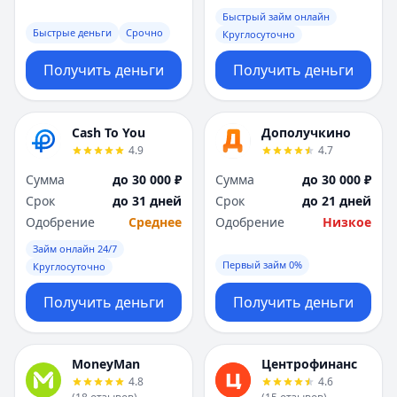
Саратов
Саратов
Быстрый займ онлайн
Севастополь
Севастополь
Быстрые деньги
Срочно
Круглосуточно
Сочи
Сочи
Сургут
Сургут
Получить деньги
Получить деньги
Т
Т
Тверь
Тверь
Тольятти
Тольятти
Cash To You
Дополучкино
Томск
Томск
4.9
4.7
Тула
Тула
Сумма
до 30 000 ₽
Сумма
до 30 000 ₽
Тюмень
Тюмень
Срок
до 31 дней
Срок
до 21 дней
У
У
Одобрение
Среднее
Одобрение
Низкое
Ульяновск
Ульяновск
Займ онлайн 24/7
Уфа
Уфа
Первый займ 0%
Круглосуточно
Х
Х
Хабаровск
Хабаровск
Получить деньги
Получить деньги
Ч
Ч
Чебоксары
Чебоксары
Челябинск
Челябинск
MoneyMan
Центрофинанс
4.8
4.6
Чита
Чита