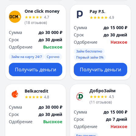
One click money
Pay P.S.
4.7
4.9
(
18
отзывов
)
Сумма
до 15 000 ₽
Сумма
до 30 000 ₽
Срок
до 30 дней
Срок
до 30 дней
Одобрение
Низкое
Одобрение
Высокое
Займ бесплатно
Займ на карту 24/7
Срочно
Первый займ 0%
Получить деньги
Получить деньги
ДоброЗайм
Belkacredit
4.5
4.8
(
11
отзывов
)
Сумма
до 30 000 ₽
Сумма
до 15 000 ₽
Срок
до 30 дней
Срок
до 7 дней
Одобрение
Высокое
Одобрение
Низкое
Без справок