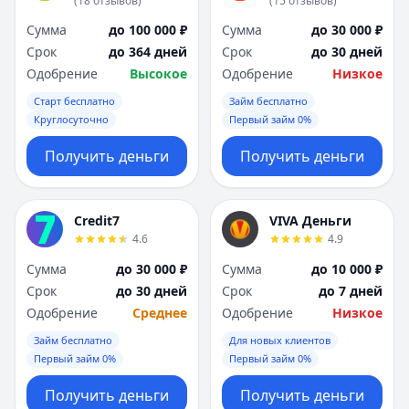
(
18
отзывов
)
(
15
отзывов
)
Я
Я
Сумма
до 100 000 ₽
Сумма
до 30 000 ₽
Ярославль
Ярославль
Срок
до 364 дней
Срок
до 30 дней
Вся Россия
Вся Россия
Одобрение
Высокое
Одобрение
Низкое
Старт бесплатно
Займ бесплатно
Круглосуточно
Первый займ 0%
Получить деньги
Получить деньги
Credit7
VIVA Деньги
4.6
4.9
Сумма
до 30 000 ₽
Сумма
до 10 000 ₽
Срок
до 30 дней
Срок
до 7 дней
Одобрение
Среднее
Одобрение
Низкое
Займ бесплатно
Для новых клиентов
Первый займ 0%
Первый займ 0%
Получить деньги
Получить деньги