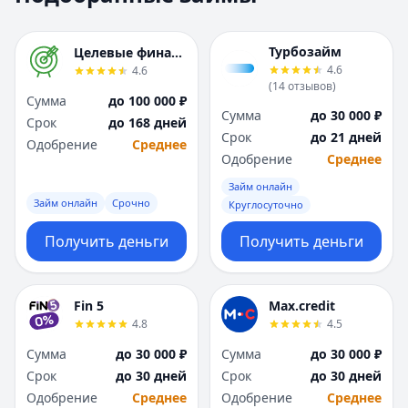
Москва
Москва
Н
Н
Турбозайм
Целевые финансы
Набережные Челны
Набережные Челн
4.6
4.6
Нижний Новгород
Нижний Новгород
(
14
отзывов
)
Сумма
до 100 000 ₽
Новокузнецк
Новокузнецк
Сумма
до 30 000 ₽
Срок
до 168 дней
Новосибирск
Новосибирск
Срок
до 21 дней
Одобрение
Среднее
О
О
Одобрение
Среднее
Омск
Омск
Займ онлайн
Оренбург
Оренбург
Займ онлайн
Срочно
Круглосуточно
П
П
Пенза
Пенза
Получить деньги
Получить деньги
Пермь
Пермь
Р
Р
Ростов-на-Дону
Ростов-на-Дону
Fin 5
Max.credit
Рязань
Рязань
4.8
4.5
С
С
Сумма
до 30 000 ₽
Сумма
до 30 000 ₽
Самара
Самара
Срок
до 30 дней
Срок
до 30 дней
Санкт-Петербург
Санкт-Петербург
Одобрение
Среднее
Одобрение
Среднее