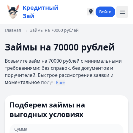
Кредитный
Войти
Города России
Города России
Зай
Популярные города
Популярные город
Москва
Москва
Главная
→
Займы на 70000 рублей
Санкт-Петербург
Санкт-Петербург
Екатеринбург
Екатеринбург
Займы на 70000 рублей
Казань
Казань
А
А
Возьмите займ на 70000 рублей с минимальными
Астрахань
Астрахань
требованиями: без справок, без документов и
Б
Б
поручителей. Быстрое рассмотрение заявки и
Барнаул
Барнаул
моментальное
получ
Еще
Белгород
Белгород
Брянск
Брянск
В
В
Подберем займы на
Владивосток
Владивосток
выгодных условиях
Владимир
Владимир
Волгоград
Волгоград
Воронеж
Воронеж
Сумма