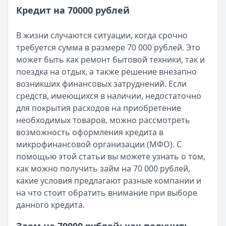
Все статьи
Кредит на 70000 рублей
Опубликовано:
5 декабря 2025 г.
Категория:
МФО
Читать новость
В жизни случаются ситуации, когда срочно
Срочный микрозайм 15 000 ₽ на карту: свежая подборка
требуется сумма в размере 70 000 рублей. Это
Кратко:
Нужны 15 000 рублей на карту прямо сегодня? 
может быть как ремонт бытовой техники, так и
Опубликовано:
5 декабря 2025 г.
поездка на отдых, а также решение внезапно
Категория:
МФО
возникших финансовых затруднений. Если
Читать новость
средств, имеющихся в наличии, недостаточно
Рекордный рост доли клиентов МФО с iPhone: что стоит
для покрытия расходов на приобретение
Кратко:
В III квартале 2025 года владельцы iPhone офо
необходимых товаров, можно рассмотреть
Опубликовано:
5 декабря 2025 г.
возможность оформления кредита в
Категория:
МФО
микрофинансовой организации (МФО). С
Читать новость
помощью этой статьи вы можете узнать о том,
57 сервисов микрозаймов через Госуслуги: где быстрее
как можно получить займ на 70 000 рублей,
Кратко:
Авторизация через Госуслуги ускоряет оформле
какие условия предлагают разные компании и
Опубликовано:
23 ноября 2025 г.
на что стоит обратить внимание при выборе
Категория:
МФО
данного кредита.
Читать новость