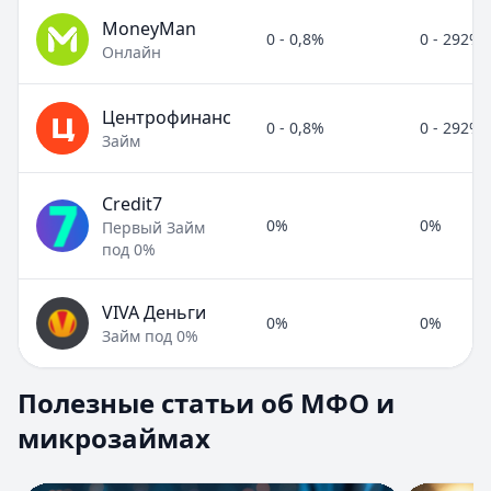
MoneyMan
0 - 0,8%
0 - 292%
Онлайн
Центрофинанс
0 - 0,8%
0 - 292%
Займ
Credit7
0%
0%
Первый Займ
под 0%
VIVA Деньги
0%
0%
Займ под 0%
Полезные статьи об МФО и микрозаймах
Полезные статьи об МФО и
Раздел:
МФО и микрозаймы
. Всего статей:
8
.
микрозаймах
Займ под расписку
Кратко:
Нужны деньги срочно? Рассмотрите займ под рас
Опубликовано:
17 ноября 2025 г.