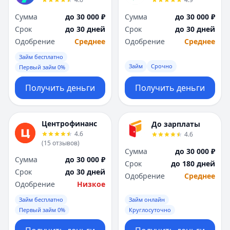
Я
Я
Сумма
до 30 000 ₽
Сумма
до 30 000 ₽
Ярославль
Ярославль
Срок
до 30 дней
Срок
до 30 дней
Вся Россия
Вся Россия
Одобрение
Среднее
Одобрение
Среднее
Займ бесплатно
Займ
Срочно
Первый займ 0%
Получить деньги
Получить деньги
Центрофинанс
До зарплаты
4.6
4.6
(
15
отзывов
)
Сумма
до 30 000 ₽
Сумма
до 30 000 ₽
Срок
до 180 дней
Срок
до 30 дней
Одобрение
Среднее
Одобрение
Низкое
Займ бесплатно
Займ онлайн
Первый займ 0%
Круглосуточно