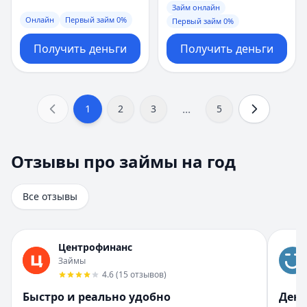
Займ онлайн
Онлайн
Первый займ 0%
Первый займ 0%
Получить деньги
Получить деньги
...
1
2
3
5
Отзывы про займы на год
Отзывы про займы на год
Всего отзывов на странице:
8
.
Быстро получил и доволен
Все отзывы
Рейтинг:
5
Организация:
Турбозайм
Город:
Екатеринбург
Центрофинанс
Дата:
28 октября 2025 г.
Займы
Взял займ в Турбозайм впервые. Одобрили быстро, день
4.6
(
15
отзывов
)
Помогли быстро и без нервов
Быстро и реально удобно
День
Рейтинг:
5