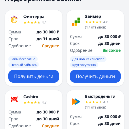
Москва
Москва
Н
Н
Займер
Финтерра
Набережные Челны
Набережные Челн
4.6
4.4
Нижний Новгород
Нижний Новгород
(
17
отзывов
)
Сумма
до 30 000 ₽
Новокузнецк
Новокузнецк
Сумма
до 30 000 ₽
Срок
до 31 дней
Новосибирск
Новосибирск
Срок
до 30 дней
Одобрение
Среднее
О
О
Одобрение
Высокое
Омск
Омск
Займ бесплатно
Для новых клиентов
Оренбург
Оренбург
Первый займ 0%
Круглосуточно
П
П
Пенза
Пенза
Получить деньги
Получить деньги
Пермь
Пермь
Р
Р
Ростов-на-Дону
Ростов-на-Дону
Быстроденьги
Cashiro
Рязань
Рязань
4.7
4.7
(
11
отзывов
)
С
С
Сумма
до 30 000 ₽
Самара
Самара
Сумма
до 30 000 ₽
Срок
до 30 дней
Санкт-Петербург
Санкт-Петербург
Срок
до 30 дней
Одобрение
Среднее