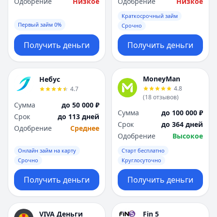
Одобрение
Низкое
Одобрение
Низкое
Краткосрочный займ
Первый займ 0%
Срочно
Получить деньги
Получить деньги
MoneyMan
Небус
4.8
4.7
(
18
отзывов
)
Сумма
до 50 000 ₽
Сумма
до 100 000 ₽
Срок
до 113 дней
Срок
до 364 дней
Одобрение
Среднее
Одобрение
Высокое
Онлайн займ на карту
Старт бесплатно
Срочно
Круглосуточно
Получить деньги
Получить деньги
VIVA Деньги
Fin 5