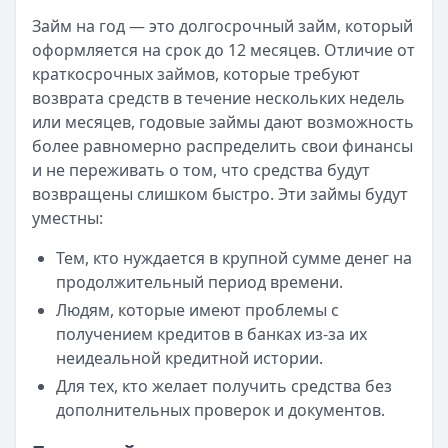
Читать новость
Займ на год — это долгосрочный займ, который
Смс о «одобренном займе» от Bigmani Ru: как действов
оформляется на срок до 12 месяцев. Отличие от
Кратко:
Пришло СМС об одобрении займа от Bigmani Ru?
краткосрочных займов, которые требуют
Опубликовано:
23 ноября 2025 г.
возврата средств в течение нескольких недель
Категория:
МФО
или месяцев, годовые займы дают возможность
Читать новость
более равномерно распределить свои финансы
Все новости
и не переживать о том, что средства будут
возвращены слишком быстро. Эти займы будут
уместны:
Тем, кто нуждается в крупной сумме денег на
продолжительный период времени.
Людям, которые имеют проблемы с
получением кредитов в банках из-за их
неидеальной кредитной истории.
Для тех, кто желает получить средства без
дополнительных проверок и документов.