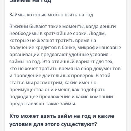
Возврат переплаты в «Займере»: актуальная инструкци
Читать статью
Кратко:
Разбираем, как вернуть переплату или ошибочно
Все статьи
Займы, которые можно взять на год
Опубликовано:
5 декабря 2025 г.
Категория:
МФО
В жизни бывают такие моменты, когда деньги
Читать новость
необходимы в кратчайшие сроки. Людям,
Срочный микрозайм 15 000 ₽ на карту: свежая подборка
которые не желают тратить время на
Кратко:
Нужны 15 000 рублей на карту прямо сегодня? 
получение кредитов в банке, микрофинансовые
Опубликовано:
5 декабря 2025 г.
организации предлагают удобные условия –
Категория:
МФО
займы на год. Это отличный вариант для тех,
Читать новость
кто не хочет тратить время на сбор документов
Рекордный рост доли клиентов МФО с iPhone: что стоит
и проведение длительных проверок. В этой
Кратко:
В III квартале 2025 года владельцы iPhone офо
статье мы рассмотрим, какие именно
Опубликовано:
5 декабря 2025 г.
преимущества они имеют, как подобрать
Категория:
МФО
подходящее предложение и какие компании
Читать новость
предоставляют такие займы.
57 сервисов микрозаймов через Госуслуги: где быстрее
Кратко:
Авторизация через Госуслуги ускоряет оформле
Кто может взять займ на год и какие
Опубликовано:
23 ноября 2025 г.
условия для этого существуют?
Категория:
МФО