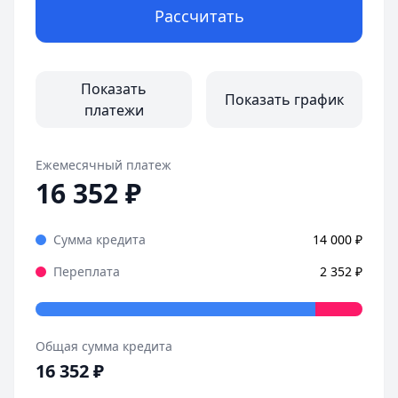
Город:
Санкт-Петербург
Рассчитать
Дата:
28 октября 2025 г.
Оформила займ в MoneyMan за пару минут, все прозрачн
Страницы отзывов:
Все отзывы
Показать
Показать график
платежи
Ежемесячный платеж
16 352
₽
Сумма кредита
14 000
₽
Переплата
2 352
₽
Общая сумма кредита
16 352
₽