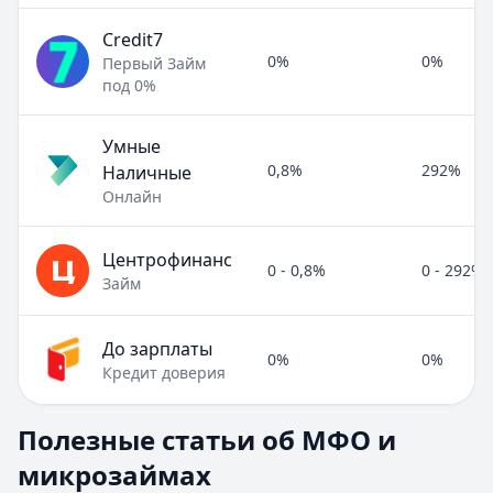
Credit7
0%
0%
Первый Займ
под 0%
Умные
0,8%
292%
Наличные
Онлайн
Центрофинанс
0 - 0,8%
0 - 292%
Займ
До зарплаты
0%
0%
Кредит доверия
Полезные статьи об МФО и микрозаймах
Полезные статьи об МФО и
Раздел:
МФО и микрозаймы
. Всего статей:
8
.
микрозаймах
Займ под расписку