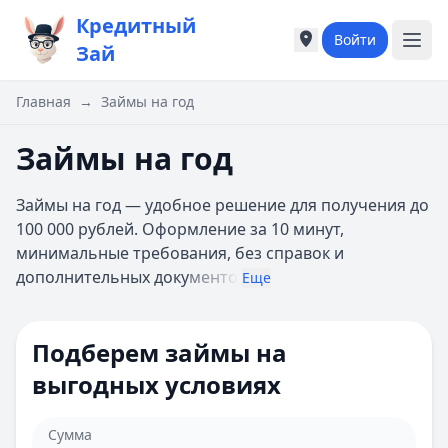
Кредитный
Войти
Города России
Города России
Зай
Популярные города
Популярные город
Москва
Москва
Главная
→
Займы на год
Санкт-Петербург
Санкт-Петербург
Екатеринбург
Екатеринбург
Займы на год
Казань
Казань
А
А
Займы на год — удобное решение для получения до
Астрахань
Астрахань
100 000 рублей. Оформление за 10 минут,
Б
Б
минимальные требования, без справок и
Барнаул
Барнаул
дополнительных доку
менто
Еще
Белгород
Белгород
Брянск
Брянск
В
В
Подберем займы на
Владивосток
Владивосток
выгодных условиях
Владимир
Владимир
Волгоград
Волгоград
Воронеж
Воронеж
Сумма