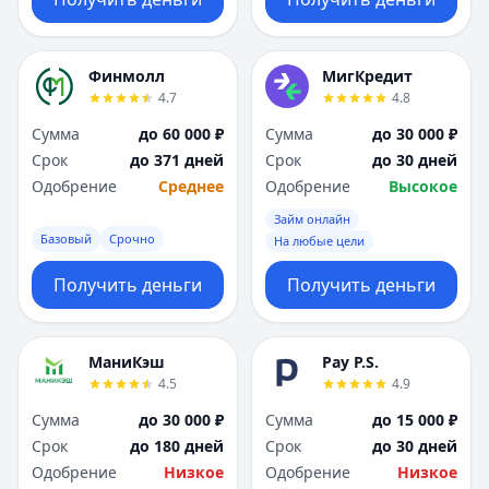
Финмолл
МигКредит
4.7
4.8
Сумма
до 60 000 ₽
Сумма
до 30 000 ₽
Срок
до 371 дней
Срок
до 30 дней
Одобрение
Среднее
Одобрение
Высокое
Займ онлайн
Базовый
Срочно
На любые цели
Получить деньги
Получить деньги
МаниКэш
Pay P.S.
4.5
4.9
Сумма
до 30 000 ₽
Сумма
до 15 000 ₽
Срок
до 180 дней
Срок
до 30 дней
Одобрение
Низкое
Одобрение
Низкое