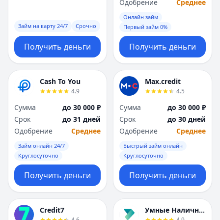
Саратов
Саратов
Одобрение
Среднее
Севастополь
Севастополь
Онлайн займ
Сочи
Сочи
Займ на карту 24/7
Срочно
Первый займ 0%
Сургут
Сургут
Получить деньги
Получить деньги
Т
Т
Тверь
Тверь
Тольятти
Тольятти
Cash To You
Max.credit
Томск
Томск
4.9
4.5
Тула
Тула
Тюмень
Тюмень
Сумма
до 30 000 ₽
Сумма
до 30 000 ₽
У
У
Срок
до 31 дней
Срок
до 30 дней
Ульяновск
Ульяновск
Одобрение
Среднее
Одобрение
Среднее
Уфа
Уфа
Займ онлайн 24/7
Быстрый займ онлайн
Х
Х
Круглосуточно
Круглосуточно
Хабаровск
Хабаровск
Получить деньги
Получить деньги
Ч
Ч
Чебоксары
Чебоксары
Челябинск
Челябинск
Credit7
Умные Наличные
Чита
Чита
4.6
4.9