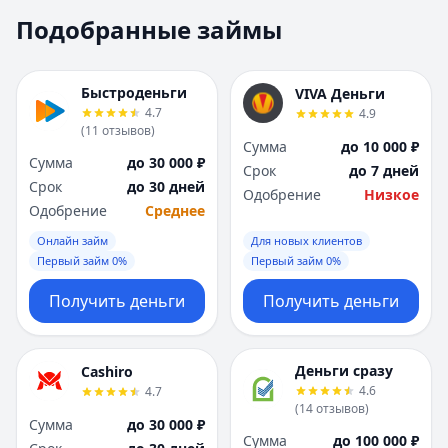
Москва
Москва
Подобранные займы
Н
Н
Набережные Челны
Набережные Челн
Нижний Новгород
Нижний Новгород
Быстроденьги
VIVA Деньги
Новокузнецк
Новокузнецк
4.7
4.9
(
11
отзывов
)
Новосибирск
Новосибирск
Сумма
до 10 000 ₽
О
О
Сумма
до 30 000 ₽
Срок
до 7 дней
Омск
Омск
Срок
до 30 дней
Одобрение
Низкое
Оренбург
Оренбург
Одобрение
Среднее
П
П
Онлайн займ
Для новых клиентов
Пенза
Пенза
Первый займ 0%
Первый займ 0%
Пермь
Пермь
Получить деньги
Получить деньги
Р
Р
Ростов-на-Дону
Ростов-на-Дону
Рязань
Рязань
Деньги сразу
Cashiro
С
С
4.6
4.7
Самара
Самара
(
14
отзывов
)
Сумма
до 30 000 ₽
Санкт-Петербург
Санкт-Петербург
Сумма
до 100 000 ₽