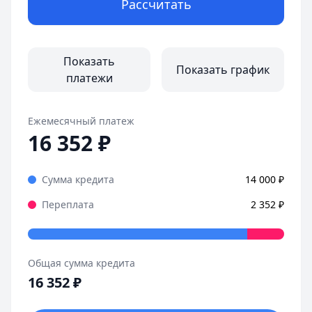
Рассчитать
Оформила займ в MoneyMan за пару минут, все прозрачн
Страницы отзывов:
Все отзывы
Показать
Показать график
платежи
Ежемесячный платеж
16 352
₽
Сумма кредита
14 000
₽
Переплата
2 352
₽
Общая сумма кредита
16 352
₽