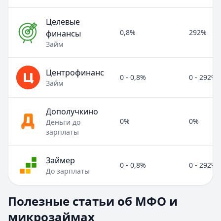
Целевые
0,8%
292%
финансы
Займ
Центрофинанс
0 - 0,8%
0 - 292%
Займ
Дополучкино
0%
0%
Деньги до
зарплаты
Займер
0 - 0,8%
0 - 292%
До зарплаты
Полезные статьи об МФО и микрозаймах
Полезные статьи об МФО и
Раздел:
МФО и микрозаймы
. Всего статей:
8
.
микрозаймах
Займ под расписку