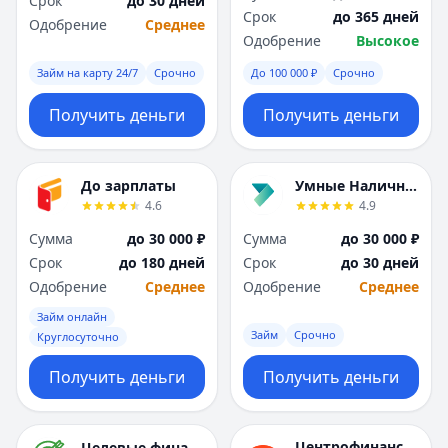
Срок
до 30 дней
Саратов
Саратов
Срок
до 365 дней
Одобрение
Среднее
Севастополь
Севастополь
Одобрение
Высокое
Сочи
Сочи
Сургут
Сургут
Займ на карту 24/7
Срочно
До 100 000 ₽
Срочно
Т
Т
Получить деньги
Получить деньги
Тверь
Тверь
Тольятти
Тольятти
Томск
Томск
До зарплаты
Умные Наличные
Тула
Тула
4.6
4.9
Тюмень
Тюмень
Сумма
до 30 000 ₽
Сумма
до 30 000 ₽
У
У
Срок
до 180 дней
Срок
до 30 дней
Ульяновск
Ульяновск
Одобрение
Среднее
Одобрение
Среднее
Уфа
Уфа
Х
Х
Займ онлайн
Займ
Срочно
Хабаровск
Хабаровск
Круглосуточно
Ч
Ч
Получить деньги
Получить деньги
Чебоксары
Чебоксары
Челябинск
Челябинск
Чита
Чита
Центрофинанс
Целевые финансы