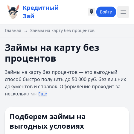
Кредитный
Войти
Города России
Города России
Зай
Популярные города
Популярные город
Москва
Москва
Главная
→
Займы на карту без процентов
Санкт-Петербург
Санкт-Петербург
Екатеринбург
Екатеринбург
Займы на карту без
Казань
Казань
процентов
А
А
Астрахань
Астрахань
Займы на карту без процентов — это выгодный
Б
Б
способ быстро получить до 50 000 руб. без лишних
Барнаул
Барнаул
документов и справок. Оформление проходит за
Белгород
Белгород
несколь
ко ми
Брянск
Брянск
Еще
В
В
Владивосток
Владивосток
Подберем займы на
Владимир
Владимир
Волгоград
Волгоград
выгодных условиях
Воронеж
Воронеж