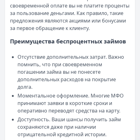
своевременной оплате вы не платите проценты
Читать новость
за пользование деньгами. Как правило, такие
Смс о «одобренном займе» от Bigmani Ru: как действов
предложения являются акциями или бонусами
Кратко:
Пришло СМС об одобрении займа от Bigmani Ru?
за первое обращение к клиенту.
Опубликовано:
23 ноября 2025 г.
Категория:
МФО
Преимущества беспроцентных займов
Читать новость
Все новости
Отсутствие дополнительных затрат. Важно
помнить, что при своевременном
погашении займа вы не понесете
дополнительных расходов на покрытие
долга.
Моментальное оформление. Многие МФО
принимают заявки в короткие сроки и
оперативно переводят средства на карту.
Доступность. Ваши шансы получить займ
сохраняются даже при наличии
отрицательной кредитной истории.