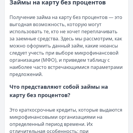
Категория:
МФО и микрозаймы
Займы на карту без процентов
Возврат переплаты в «Займере»: актуальная инструкци
Читать статью
Кратко:
Разбираем, как вернуть переплату или ошибочно
Все статьи
Получение займа на карту без процентов — это
Опубликовано:
5 декабря 2025 г.
выгодная возможность, которую могут
Категория:
МФО
использовать те, кто не хочет переплачивать
Читать новость
за заемные средства. Здесь мы рассмотрим, как
Срочный микрозайм 15 000 ₽ на карту: свежая подборка
можно оформить данный займ, какие нюансы
Кратко:
Нужны 15 000 рублей на карту прямо сегодня? 
следует учесть при выборе микрофинансовой
Опубликовано:
5 декабря 2025 г.
организации (МФО), и приведем таблицу с
Категория:
МФО
наиболее часто встречающимися параметрами
Читать новость
предложений.
Рекордный рост доли клиентов МФО с iPhone: что стоит
Кратко:
В III квартале 2025 года владельцы iPhone офо
Что представляют собой займы на
Опубликовано:
5 декабря 2025 г.
карту без процентов?
Категория:
МФО
Читать новость
Это краткосрочные кредиты, которые выдаются
57 сервисов микрозаймов через Госуслуги: где быстрее
микрофинансовыми организациями на
Кратко:
Авторизация через Госуслуги ускоряет оформле
определенный период времени. Их
Опубликовано:
23 ноября 2025 г.
отличительная особенность: при
Категория:
МФО