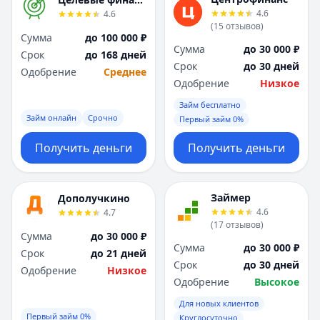
Я
Я
4.6
4.6
Ярославль
Ярославль
(
15
отзывов
)
Сумма
до 100 000 ₽
Вся Россия
Вся Россия
Сумма
до 30 000 ₽
Срок
до 168 дней
Срок
до 30 дней
Одобрение
Среднее
Одобрение
Низкое
Займ бесплатно
Займ онлайн
Срочно
Первый займ 0%
Получить деньги
Получить деньги
Займер
Дополучкино
4.6
4.7
(
17
отзывов
)
Сумма
до 30 000 ₽
Сумма
до 30 000 ₽
Срок
до 21 дней
Срок
до 30 дней
Одобрение
Низкое
Одобрение
Высокое
Для новых клиентов
Первый займ 0%
Круглосуточно