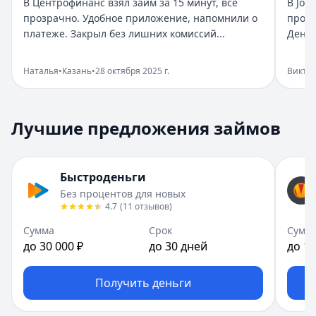
В Центрофинанс взял займ за 15 минут, все
В Joy
Дата:
28 октября 2025 г.
прозрачно. Удобное приложение, напомнили о
прост
Взяла займ в Бюджет срочно нужны были деньги. Оформи
платеже. Закрыл без лишних комиссий...
Деньг
Помогли в нужный момент
Рейтинг:
5
Наталья
•
Казань
•
28 октября 2025 г.
Викто
Организация:
Монеза
Город:
Санкт-Петербург
Дата:
28 октября 2025 г.
Лучшие предложения займов
Срочно понадобились деньги, Монеза выручила. Одобрен
Приятный опыт займа
Рейтинг:
5
Быстроденьги
Организация:
Привет, сосед!
Без процентов для новых
Город:
Екатеринбург
4.7
(
11
отзывов
)
Дата:
28 октября 2025 г.
В Привет, сосед! оформила займ за пару минут. Условия
Сумма
Срок
Сумм
до 30 000 ₽
до 30 дней
до 10
Быстро и реально удобно
Рейтинг:
4
Организация:
Центрофинанс
Получить деньги
Город:
Казань
Дата:
28 октября 2025 г.