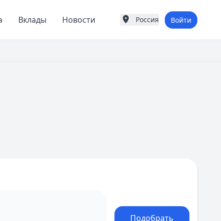
а
Вклады
Новости
Россия
Войти
Города России
Популярные города
Москва
Санкт-Петербург
Екатеринбург
Казань
А
Астрахань
Б
Барнаул
Белгород
Брянск
В
Владивосток
Владимир
Волгоград
Воронеж
Подобрать