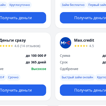
лайн
Круглосуточно
Займ бесплатно
Первый зай
Получить деньги
Получить деньг
Деньги сразу
Max.credit
4.6
(
14
отзывов
)
4.5
до 100 000 ₽
Сумма
до
до 365 дней
Срок
д
ие
Высокое
Одобрение
0 ₽
Срочно
Быстрый займ онлайн
Кругл
Получить деньги
Получить деньг