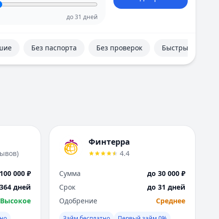
Е
Екатеринбург
до
31
дней
И
Иваново
шие
Без паспорта
Без проверок
Быстрые
Ижевск
Иркутск
К
Казань
Калининград
Кемерово
Киров
Краснодар
Финтерра
Красноярск
зывов
)
4.4
Курск
Л
100 000 ₽
Сумма
до 30 000 ₽
Липецк
 364 дней
Срок
до 31 дней
М
Высокое
Одобрение
Среднее
Магнитогорск
Махачкала
чно
Займ бесплатно
Первый займ 0%