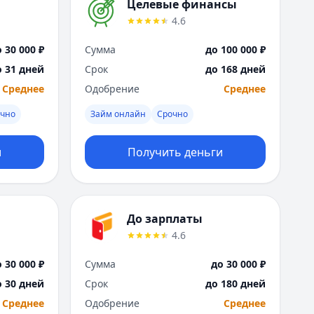
Саратов
Целевые финансы
Севастополь
4.6
Сочи
 30 000 ₽
Сумма
до 100 000 ₽
Сургут
Т
о 31 дней
Срок
до 168 дней
Тверь
Среднее
Одобрение
Среднее
Тольятти
очно
Займ онлайн
Срочно
Томск
Тула
и
Получить деньги
Тюмень
У
Ульяновск
Уфа
До зарплаты
Х
4.6
Хабаровск
Ч
 30 000 ₽
Сумма
до 30 000 ₽
Чебоксары
о 30 дней
Срок
до 180 дней
Челябинск
Среднее
Одобрение
Среднее
Чита