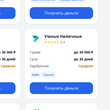
Москва
Н
и
Получить деньги
Набережные Челны
Нижний Новгород
Новокузнецк
Новосибирск
Умные Наличные
О
4.9
Омск
Оренбург
 30 000 ₽
Сумма
до 30 000 ₽
П
о 30 дней
Срок
до 30 дней
Пенза
Среднее
Одобрение
Среднее
Пермь
Р
Займ
Срочно
Ростов-на-Дону
Рязань
и
Получить деньги
С
Самара
Санкт-Петербург