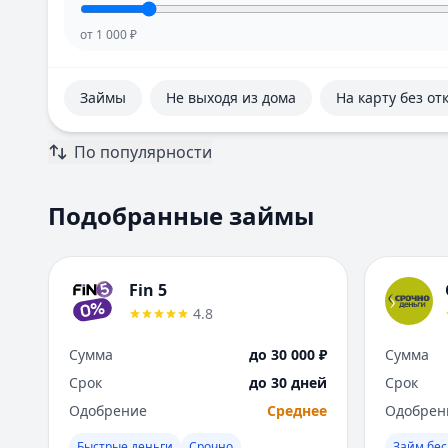
от
1 000
₽
Займы
Не выходя из дома
На карту без от
По популярности
Подобранные займы
Fin 5
4.8
Сумма
до 30 000 ₽
Сумма
Срок
до 30 дней
Срок
Одобрение
Среднее
Одобрен
Быстрые деньги
Срочно
Займ бес