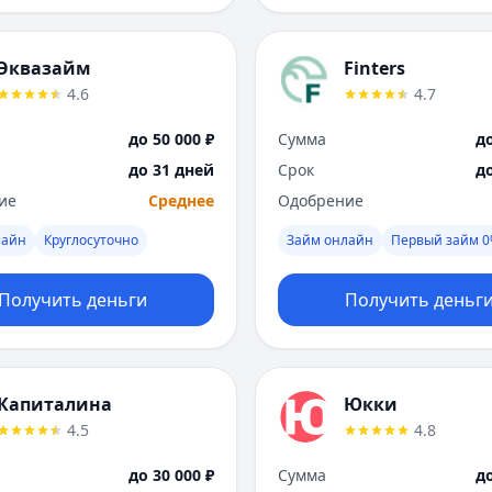
Эквазайм
Finters
4.6
4.7
до 50 000 ₽
Сумма
до
до 31 дней
Срок
д
ие
Среднее
Одобрение
лайн
Круглосуточно
Займ онлайн
Первый займ 
Получить деньги
Получить деньг
Капиталина
Юкки
4.5
4.8
до 30 000 ₽
Сумма
до