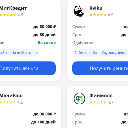
МигКредит
Kviku
4.8
4.9
до 30 000 ₽
Сумма
до
до 30 дней
Срок
до
ие
Высокое
Одобрение
лайн
На любые цели
Займ онлайн
Круглосуточно
Получить деньги
Получить деньг
МаниКэш
Финмолл
4.5
4.7
до 30 000 ₽
Сумма
до
до 180 дней
Срок
до