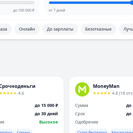
до
100 000
₽
от
7
дней
каза
Онлайн
До зарплаты
Безотказные
Луч
Срочноденьги
MoneyMan
4.6
4.8
(
18
от
до 15 000 ₽
Сумма
до 
до 30 дней
Срок
до
ие
Высокое
Одобрение
платно
Срочно
Старт бесплатно
Круглосуто