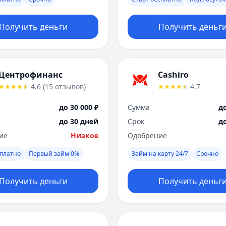
Получить деньги
Получить деньг
Центрофинанс
Cashiro
4.6
(
15
отзывов
)
4.7
до 30 000 ₽
Сумма
до
до 30 дней
Срок
д
ие
Низкое
Одобрение
платно
Первый займ 0%
Займ на карту 24/7
Срочно
Получить деньги
Получить деньг