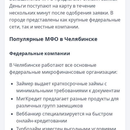
Категория:
МФО
Деньги поступают на карту в течение
Читать новость
нескольких минут после одобрения заявки. В
Смс о «одобренном займе» от Bigmani Ru: как действов
городе представлены как крупные федеральные
Кратко:
Пришло СМС об одобрении займа от Bigmani Ru?
сети, так и местные компании.
Опубликовано:
23 ноября 2025 г.
Категория:
МФО
Популярные МФО в Челябинске
Читать новость
Все новости
Федеральные компании
В Челябинске работают все основные
федеральные микрофинансовые организации:
Займер выдает краткосрочные займы с
минимальными требованиями к документам
МигКредит предлагает разные продукты для
различных групп заемщиков
Веббанкир специализируется на быстром
онлайн-кредитовании
Турбозайм известен выгодными условиями