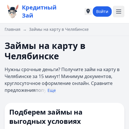
Кредитный
Войти
Города России
Города России
Зай
Популярные города
Популярные город
Москва
Москва
Главная
→
Займы на карту в Челябинске
Санкт-Петербург
Санкт-Петербург
Екатеринбург
Екатеринбург
Займы на карту в
Казань
Казань
Челябинске
А
А
Астрахань
Астрахань
Нужны срочные деньги? Получите займ на карту в
Б
Б
Челябинске за 15 минут! Минимум документов,
Барнаул
Барнаул
круглосуточное оформление онлайн. Сравните
Белгород
Белгород
предложения
попу
Брянск
Брянск
Еще
В
В
Владивосток
Владивосток
Подберем займы на
Владимир
Владимир
Волгоград
Волгоград
выгодных условиях
Воронеж
Воронеж