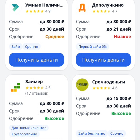
Я
Я
Умные Наличные
Дополучкино
Ярославль
Ярославль
4.9
4.7
Вся Россия
Вся Россия
Сумма
до 30 000 ₽
Сумма
до 30 000 ₽
Срок
до 30 дней
Срок
до 21 дней
Одобрение
Среднее
Одобрение
Низкое
Займ
Срочно
Первый займ 0%
Получить деньги
Получить деньги
Займер
Срочноденьги
4.6
4.6
(
17
отзывов
)
Сумма
до 15 000 ₽
Сумма
до 30 000 ₽
Срок
до 30 дней
Срок
до 30 дней
Одобрение
Высокое
Одобрение
Высокое
Для новых клиентов
Займ бесплатно
Срочно
Круглосуточно