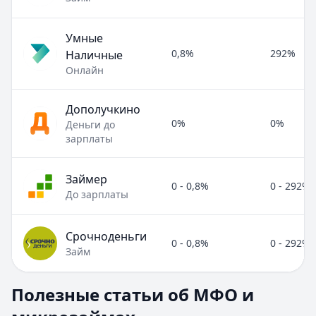
Умные
0,8%
292%
Наличные
Онлайн
Дополучкино
0%
0%
Деньги до
зарплаты
Займер
0 - 0,8%
0 - 292%
До зарплаты
Срочноденьги
0 - 0,8%
0 - 292%
Займ
Полезные статьи об МФО и микрозаймах
Полезные статьи об МФО и
Раздел:
МФО и микрозаймы
. Всего статей:
8
.
Займ под расписку