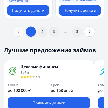
Онлайн
Первый займ 0%
Круглосуточно
Получить деньги
Получить деньги
...
1
2
3
5
Лучшие предложения займов
Целевые финансы
Займ
4.6
Сумма
Срок
Сумм
до 100 000 ₽
до 168 дней
до 50
Получить деньги