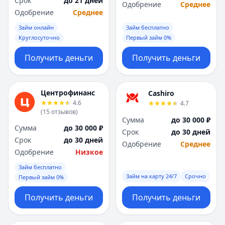
Срок
до 21 дней
Саратов
Саратов
Одобрение
Среднее
Одобрение
Среднее
Севастополь
Севастополь
Сочи
Сочи
Займ онлайн
Займ бесплатно
Сургут
Сургут
Круглосуточно
Первый займ 0%
Т
Т
Получить деньги
Получить деньги
Тверь
Тверь
Тольятти
Тольятти
Томск
Томск
Центрофинанс
Cashiro
Тула
Тула
4.6
4.7
Тюмень
Тюмень
(
15
отзывов
)
Сумма
до 30 000 ₽
У
У
Сумма
до 30 000 ₽
Срок
до 30 дней
Ульяновск
Ульяновск
Срок
до 30 дней
Одобрение
Среднее
Уфа
Уфа
Одобрение
Низкое
Х
Х
Займ бесплатно
Хабаровск
Хабаровск
Займ на карту 24/7
Срочно
Первый займ 0%
Ч
Ч
Чебоксары
Чебоксары
Получить деньги
Получить деньги
Челябинск
Челябинск
Чита
Чита