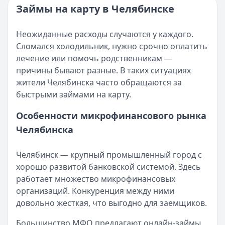
Категория:
МФО и микрозаймы
Займы на карту в Челябинске
Возврат переплаты в «Займере»: актуальная инструкци
Читать статью
Кратко:
Разбираем, как вернуть переплату или ошибочно
Все статьи
Неожиданные расходы случаются у каждого.
Опубликовано:
5 декабря 2025 г.
Сломался холодильник, нужно срочно оплатить
Категория:
МФО
лечение или помочь родственникам —
Читать новость
причины бывают разные. В таких ситуациях
Срочный микрозайм 15 000 ₽ на карту: свежая подборка
жители Челябинска часто обращаются за
Кратко:
Нужны 15 000 рублей на карту прямо сегодня? 
быстрыми займами на карту.
Опубликовано:
5 декабря 2025 г.
Категория:
МФО
Особенности микрофинансового рынка
Читать новость
Челябинска
Рекордный рост доли клиентов МФО с iPhone: что стоит
Кратко:
В III квартале 2025 года владельцы iPhone офо
Челябинск — крупный промышленный город с
Опубликовано:
5 декабря 2025 г.
хорошо развитой банковской системой. Здесь
Категория:
МФО
работает множество микрофинансовых
Читать новость
организаций. Конкуренция между ними
57 сервисов микрозаймов через Госуслуги: где быстрее
довольно жесткая, что выгодно для заемщиков.
Кратко:
Авторизация через Госуслуги ускоряет оформле
Опубликовано:
23 ноября 2025 г.
Большинство МФО предлагают онлайн-займы.