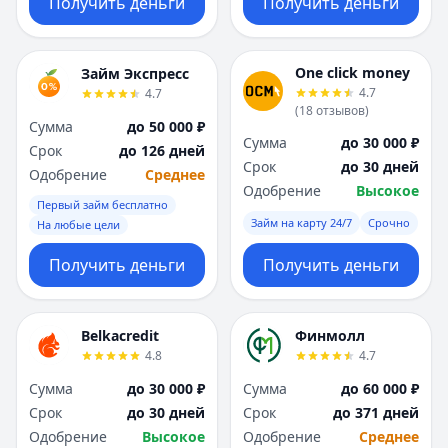
Получить деньги
Получить деньги
One click money
Займ Экспресс
4.7
4.7
(
18
отзывов
)
Сумма
до 50 000 ₽
Сумма
до 30 000 ₽
Срок
до 126 дней
Срок
до 30 дней
Одобрение
Среднее
Одобрение
Высокое
Первый займ бесплатно
Займ на карту 24/7
Срочно
На любые цели
Получить деньги
Получить деньги
Belkacredit
Финмолл
4.8
4.7
Сумма
до 30 000 ₽
Сумма
до 60 000 ₽
Срок
до 30 дней
Срок
до 371 дней
Одобрение
Высокое
Одобрение
Среднее