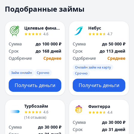
Москва
Москва
Подобранные займы
Н
Н
Набережные Челны
Набережные Челн
Нижний Новгород
Нижний Новгород
Целевые финансы
Небус
Новокузнецк
Новокузнецк
4.6
4.7
Новосибирск
Новосибирск
Сумма
до 100 000 ₽
Сумма
до 50 000 ₽
О
О
Срок
до 168 дней
Срок
до 113 дней
Омск
Омск
Одобрение
Среднее
Одобрение
Среднее
Оренбург
Оренбург
Онлайн займ на карту
П
П
Займ онлайн
Срочно
Срочно
Пенза
Пенза
Пермь
Пермь
Получить деньги
Получить деньги
Р
Р
Ростов-на-Дону
Ростов-на-Дону
Рязань
Рязань
Турбозайм
Финтерра
4.6
4.4
С
С
(
14
отзывов
)
Самара
Самара
Сумма
до 30 000 ₽
Сумма
до 30 000 ₽
Санкт-Петербург
Санкт-Петербург
Срок
до 31 дней