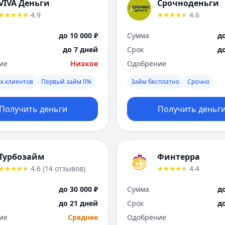
VIVA Деньги
Срочноденьги
4.9
4.6
до 10 000 ₽
Сумма
до
до 7 дней
Срок
д
ие
Низкое
Одобрение
х клиентов
Первый займ 0%
Займ бесплатно
Срочно
Получить деньги
Получить деньг
Турбозайм
Финтерра
4.6
(
14
отзывов
)
4.4
до 30 000 ₽
Сумма
до
до 21 дней
Срок
д
ие
Среднее
Одобрение