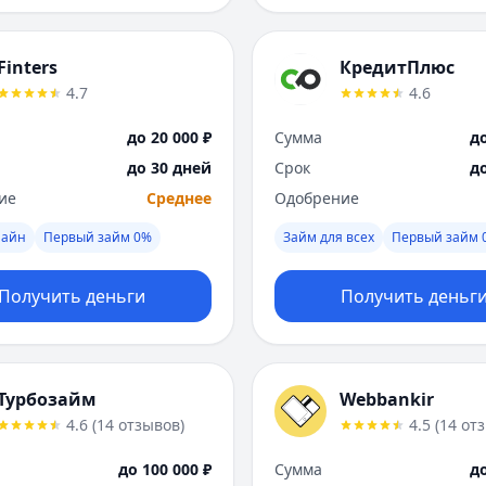
Finters
КредитПлюс
4.7
4.6
до 20 000 ₽
Сумма
до
до 30 дней
Срок
д
ие
Среднее
Одобрение
лайн
Первый займ 0%
Займ для всех
Первый займ 
Получить деньги
Получить деньг
Турбозайм
Webbankir
4.6
(
14
отзывов
)
4.5
(
14
от
до 100 000 ₽
Сумма
до