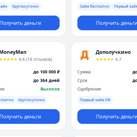
лайн
Круглосуточно
Займ бесплатно
Первый зай
Получить деньги
Получить деньг
MoneyMan
Дополучкино
4.8
(
18
отзывов
)
4.7
до 100 000 ₽
Сумма
до
до 364 дней
Срок
д
ие
Высокое
Одобрение
сплатно
Круглосуточно
Первый займ 0%
Получить деньги
Получить деньг