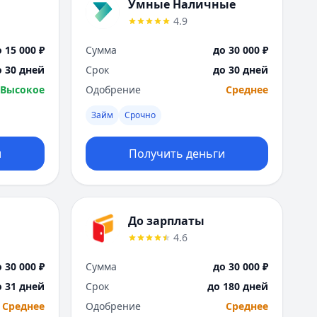
Саратов
Умные Наличные
Севастополь
4.9
Сочи
 15 000 ₽
Сумма
до 30 000 ₽
Сургут
Т
о 30 дней
Срок
до 30 дней
Тверь
Высокое
Одобрение
Среднее
Тольятти
Займ
Срочно
Томск
Тула
и
Получить деньги
Тюмень
У
Ульяновск
Уфа
До зарплаты
Х
4.6
Хабаровск
Ч
 30 000 ₽
Сумма
до 30 000 ₽
Чебоксары
о 31 дней
Срок
до 180 дней
Челябинск
Среднее
Одобрение
Среднее
Чита