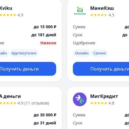
Kviku
МаниКэш
4.9
4.5
до 15 000 ₽
Сумма
до
до 181 дней
Срок
до
ие
Низкое
Одобрение
лайн
Круглосуточно
Онлайн
Срочно
Получить деньги
Получить деньг
А деньги
МигКредит
4.9
(
11
отзывов
)
4.8
до 30 000 ₽
Сумма
до
до 31 дней
Срок
д