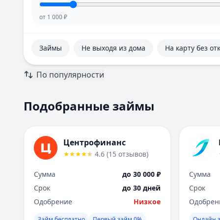
от
1 000
₽
Займы
Не выходя из дома
На карту без от
По популярности
Подобранные займы
Центрофинанс
4.6
(
15
отзывов
)
Сумма
до 30 000 ₽
Сумма
Срок
до 30 дней
Срок
Одобрение
Низкое
Одобрен
Займ бесплатно
Первый займ 0%
Онлайн з