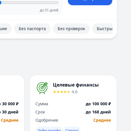
Е
Екатеринбург
до
31
дней
И
Иваново
шие
Без паспорта
Без проверок
Быстрые
Ижевск
Иркутск
К
Казань
Калининград
Кемерово
Киров
Краснодар
Целевые финансы
Красноярск
4.6
Курск
Л
 30 000 ₽
Сумма
до 100 000 ₽
Липецк
о 30 дней
Срок
до 168 дней
М
Среднее
Одобрение
Среднее
Магнитогорск
Махачкала
Займ онлайн
Срочно