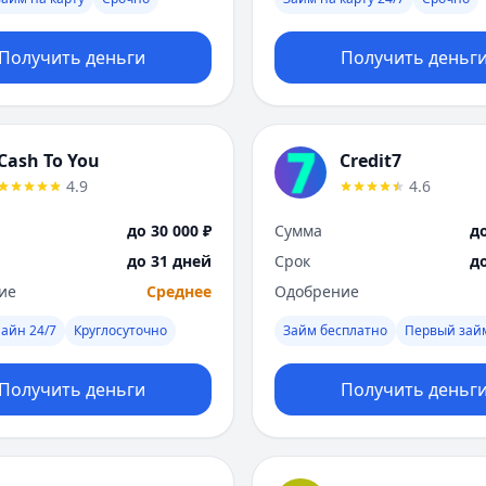
Получить деньги
Получить деньг
Cash To You
Credit7
4.9
4.6
до 30 000 ₽
Сумма
до
до 31 дней
Срок
д
ие
Среднее
Одобрение
айн 24/7
Круглосуточно
Займ бесплатно
Первый зай
Получить деньги
Получить деньг