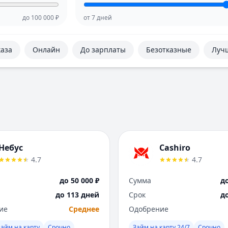
до
100 000
₽
от
7
дней
каза
Онлайн
До зарплаты
Безотказные
Луч
Небус
Cashiro
4.7
4.7
до 50 000 ₽
Сумма
до
до 113 дней
Срок
д
ие
Среднее
Одобрение
айм на карту
Срочно
Займ на карту 24/7
Срочно