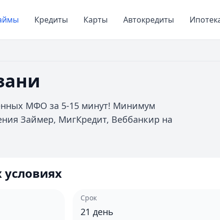
аймы
Кредиты
Карты
Автокредиты
Ипотек
зани
ренных МФО за 5-15 минут! Минимум
ения Займер, МигКредит, Веббанкир на
 условиях
Срок
21
день