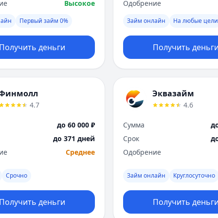
ие
Высокое
Одобрение
лайн
Первый займ 0%
Займ онлайн
На любые цели
Получить деньги
Получить деньг
Финмолл
Эквазайм
4.7
4.6
до 60 000 ₽
Сумма
до
до 371 дней
Срок
д
ие
Среднее
Одобрение
Срочно
Займ онлайн
Круглосуточно
Получить деньги
Получить деньг