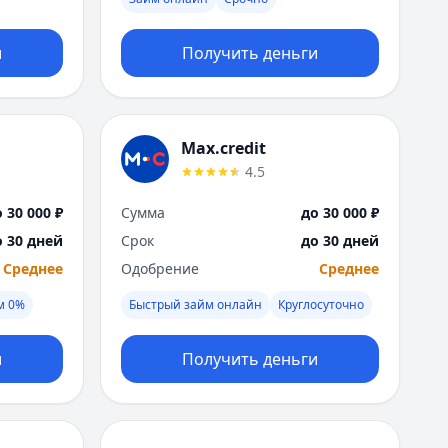
Москва
Н
и
Получить деньги
Набережные Челны
Нижний Новгород
Новокузнецк
Новосибирск
Max.credit
О
4.5
Омск
Оренбург
 30 000 ₽
Сумма
до 30 000 ₽
П
о 30 дней
Срок
до 30 дней
Пенза
Среднее
Одобрение
Среднее
Пермь
Р
м 0%
Быстрый займ онлайн
Круглосуточно
Ростов-на-Дону
Рязань
и
Получить деньги
С
Самара
Санкт-Петербург