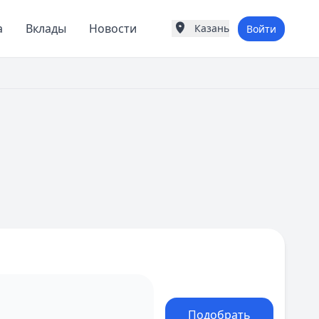
а
Вклады
Новости
Казань
Войти
Города России
Популярные города
Москва
Санкт-Петербург
Екатеринбург
Казань
А
Астрахань
Б
Барнаул
Белгород
Брянск
В
Владивосток
Владимир
Волгоград
Воронеж
Подобрать