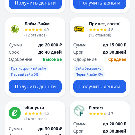
Получить деньги
Получить деньги
Лайм-Займ
Привет, сосед!
4.9
4.8
(
12
отзывов
)
(
13
отзывов
)
Сумма
до 20 000 ₽
Сумма
до 15 000 ₽
Срок
до 40 дней
Срок
до 30 дней
Одобрение
Высокое
Одобрение
Среднее
Краткосрочный займ
Займ бесплатно
Первый займ 0%
Первый займ 0%
Получить деньги
Получить деньги
еКапуста
Finters
4.5
4.7
(
14
отзывов
)
Сумма
до 20 000 ₽
Сумма
до 30 000 ₽
Срок
до 30 дней