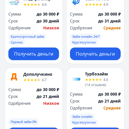
Я
Я
4.6
4.9
Ярославль
Ярославль
Сумма
до 30 000 ₽
Сумма
до 30 000 ₽
Вся Россия
Вся Россия
Срок
до 30 дней
Срок
до 31 дней
Одобрение
Низкое
Одобрение
Среднее
Краткосрочный займ
Займ онлайн 24/7
Срочно
Круглосуточно
Получить деньги
Получить деньги
Турбозайм
Дополучкино
4.6
4.7
(
14
отзывов
)
Сумма
до 30 000 ₽
Сумма
до 30 000 ₽
Срок
до 21 дней
Срок
до 21 дней
Одобрение
Низкое
Одобрение
Среднее
Займ онлайн
Первый займ 0%
Круглосуточно