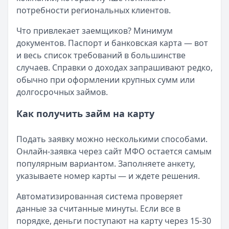
потребности региональных клиентов.
Читать новость
Смс о «одобренном займе» от Bigmani Ru: как действов
Что привлекает заемщиков? Минимум
Кратко:
Пришло СМС об одобрении займа от Bigmani Ru?
документов. Паспорт и банковская карта — вот
Опубликовано:
23 ноября 2025 г.
и весь список требований в большинстве
Категория:
МФО
случаев. Справки о доходах запрашивают редко,
Читать новость
обычно при оформлении крупных сумм или
Все новости
долгосрочных займов.
Как получить займ на карту
Подать заявку можно несколькими способами.
Онлайн-заявка через сайт МФО остается самым
популярным вариантом. Заполняете анкету,
указываете номер карты — и ждете решения.
Автоматизированная система проверяет
данные за считанные минуты. Если все в
порядке, деньги поступают на карту через 15-30