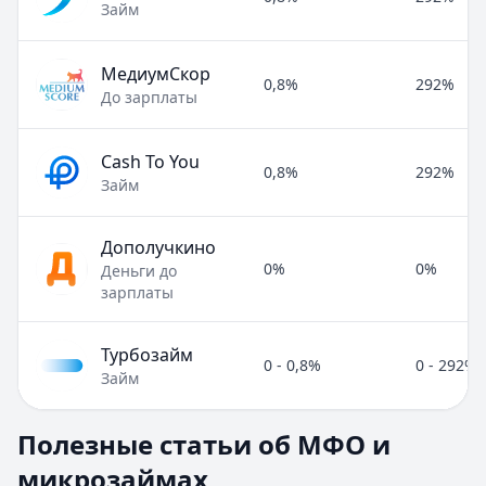
Займ
МедиумСкор
0,8%
292%
До зарплаты
Cash To You
0,8%
292%
Займ
Дополучкино
0%
0%
Деньги до
зарплаты
Турбозайм
0 - 0,8%
0 - 292%
Займ
Полезные статьи об МФО и микрозаймах
Полезные статьи об МФО и
Раздел:
МФО и микрозаймы
. Всего статей:
8
.
микрозаймах
Займ под расписку