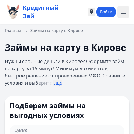
Кредитный
Войти
Города России
Города России
Зай
Популярные города
Популярные город
Москва
Москва
Главная
→
Займы на карту в Кирове
Санкт-Петербург
Санкт-Петербург
Екатеринбург
Екатеринбург
Займы на карту в Кирове
Казань
Казань
А
А
Нужны срочные деньги в Кирове? Оформите займ
Астрахань
Астрахань
на карту за 15 минут! Минимум документов,
Б
Б
быстрое решение от проверенных МФО. Сравните
Барнаул
Барнаул
условия и выб
ерите
Еще
Белгород
Белгород
Брянск
Брянск
В
В
Подберем займы на
Владивосток
Владивосток
выгодных условиях
Владимир
Владимир
Волгоград
Волгоград
Воронеж
Воронеж
Сумма