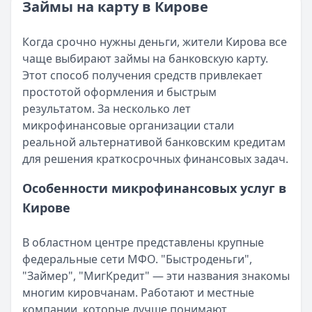
Категория:
МФО и микрозаймы
Займы на карту в Кирове
Возврат переплаты в «Займере»: актуальная инструкци
Читать статью
Кратко:
Разбираем, как вернуть переплату или ошибочно
Все статьи
Когда срочно нужны деньги, жители Кирова все
Опубликовано:
5 декабря 2025 г.
чаще выбирают займы на банковскую карту.
Категория:
МФО
Этот способ получения средств привлекает
Читать новость
простотой оформления и быстрым
Срочный микрозайм 15 000 ₽ на карту: свежая подборка
результатом. За несколько лет
Кратко:
Нужны 15 000 рублей на карту прямо сегодня? 
микрофинансовые организации стали
Опубликовано:
5 декабря 2025 г.
реальной альтернативой банковским кредитам
Категория:
МФО
для решения краткосрочных финансовых задач.
Читать новость
Рекордный рост доли клиентов МФО с iPhone: что стоит
Особенности микрофинансовых услуг в
Кратко:
В III квартале 2025 года владельцы iPhone офо
Кирове
Опубликовано:
5 декабря 2025 г.
Категория:
МФО
В областном центре представлены крупные
Читать новость
федеральные сети МФО. "Быстроденьги",
57 сервисов микрозаймов через Госуслуги: где быстрее
"Займер", "МигКредит" — эти названия знакомы
Кратко:
Авторизация через Госуслуги ускоряет оформле
многим кировчанам. Работают и местные
Опубликовано:
23 ноября 2025 г.
компании, которые лучше понимают
Категория:
МФО