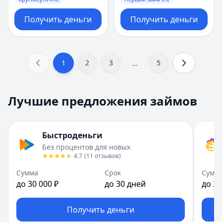
Получить деньги
Получить деньги
...
1
2
3
5
Лучшие предложения займов
Быстроденьги
Без процентов для новых
4.7
(
11
отзывов
)
Сумма
Срок
Сумм
до 30 000 ₽
до 30 дней
до 30
Получить деньги