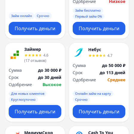
Саратов
Саратов
Одобрение
Низкое
Севастополь
Севастополь
Займ бесплатно
Сочи
Сочи
Займ онлайн
Срочно
Первый займ 0%
Сургут
Сургут
Получить деньги
Получить деньги
Т
Т
Тверь
Тверь
Тольятти
Тольятти
Займер
Небус
Томск
Томск
4.6
4.7
Тула
Тула
(
17
отзывов
)
Тюмень
Тюмень
Сумма
до 50 000 ₽
Сумма
до 30 000 ₽
У
У
Срок
до 113 дней
Срок
до 30 дней
Ульяновск
Ульяновск
Одобрение
Среднее
Одобрение
Высокое
Уфа
Уфа
Х
Х
Для новых клиентов
Онлайн займ на карту
Круглосуточно
Срочно
Хабаровск
Хабаровск
Ч
Ч
Получить деньги
Получить деньги
Чебоксары
Чебоксары
Челябинск
Челябинск
Чита
Чита
МедиумСкор
Cash To You