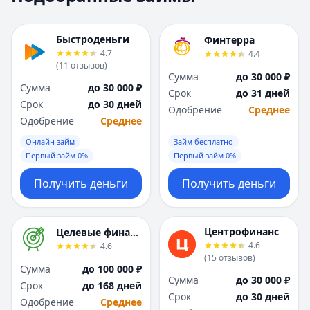
Москва
Москва
Н
Н
Быстроденьги
Финтерра
Набережные Челны
Набережные Челн
4.7
4.4
Нижний Новгород
Нижний Новгород
(
11
отзывов
)
Сумма
до 30 000 ₽
Новокузнецк
Новокузнецк
Сумма
до 30 000 ₽
Срок
до 31 дней
Новосибирск
Новосибирск
Срок
до 30 дней
Одобрение
Среднее
О
О
Одобрение
Среднее
Омск
Омск
Онлайн займ
Займ бесплатно
Оренбург
Оренбург
Первый займ 0%
Первый займ 0%
П
П
Пенза
Пенза
Получить деньги
Получить деньги
Пермь
Пермь
Р
Р
Ростов-на-Дону
Ростов-на-Дону
Центрофинанс
Целевые финансы
Рязань
Рязань
4.6
4.6
(
15
отзывов
)
С
С
Сумма
до 100 000 ₽
Самара
Самара
Сумма
до 30 000 ₽
Срок
до 168 дней
Санкт-Петербург
Санкт-Петербург
Срок
до 30 дней
Одобрение
Среднее