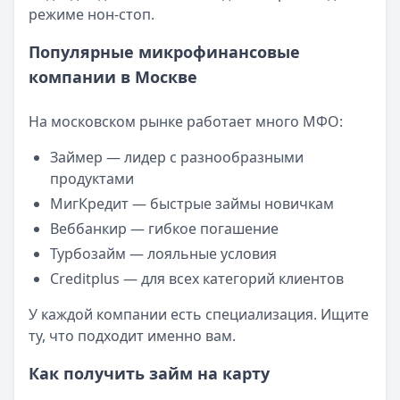
Читать новость
режиме нон-стоп.
Смс о «одобренном займе» от Bigmani Ru: как действов
Кратко:
Пришло СМС об одобрении займа от Bigmani Ru?
Популярные микрофинансовые
Опубликовано:
23 ноября 2025 г.
компании в Москве
Категория:
МФО
Читать новость
На московском рынке работает много МФО:
Все новости
Займер — лидер с разнообразными
продуктами
МигКредит — быстрые займы новичкам
Веббанкир — гибкое погашение
Турбозайм — лояльные условия
Creditplus — для всех категорий клиентов
У каждой компании есть специализация. Ищите
ту, что подходит именно вам.
Как получить займ на карту