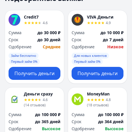
Москва
Москва
Н
Н
Credit7
VIVA Деньги
Набережные Челны
Набережные Челн
4.6
4.9
Нижний Новгород
Нижний Новгород
Сумма
до 30 000 ₽
Сумма
до 10 000 ₽
Новокузнецк
Новокузнецк
Срок
до 30 дней
Срок
до 7 дней
Новосибирск
Новосибирск
Одобрение
Среднее
Одобрение
Низкое
О
О
Омск
Омск
Займ бесплатно
Для новых клиентов
Оренбург
Оренбург
Первый займ 0%
Первый займ 0%
П
П
Получить деньги
Получить деньги
Пенза
Пенза
Пермь
Пермь
Р
Р
Деньги сразу
MoneyMan
Ростов-на-Дону
Ростов-на-Дону
4.6
4.8
Рязань
Рязань
(
14
отзывов
)
(
18
отзывов
)
С
С
Сумма
до 100 000 ₽
Сумма
до 100 000 ₽
Самара
Самара
Срок
до 365 дней
Срок
до 364 дней
Санкт-Петербург
Санкт-Петербург
Одобрение
Высокое
Одобрение
Высокое