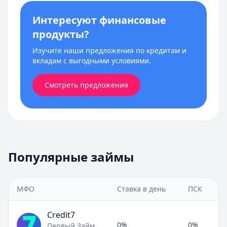
Интересуют финансовые
продукты?
Изучите наши предложения по кредитам и
вкладам с выгодными условиями.
Смотреть предложения
Популярные займы
МФО
Ставка в день
ПСК
Credit7
0%
0%
Первый Займ