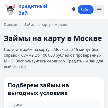
Кредитный
Войти
Города России
Города России
Зай
Популярные города
Популярные город
Москва
Москва
Главная
→
Займы на карту в Москве
Санкт-Петербург
Санкт-Петербург
Екатеринбург
Екатеринбург
Займы на карту в Москве
Казань
Казань
А
А
Получите займ на карту в Москве за 15 минут без
Астрахань
Астрахань
справок! Суммы до 100 000 рублей от проверенных
Б
Б
МФО. Воспользуйтесь сервисом Кредитный Зай для
Барнаул
Барнаул
вы
бора
Еще
Белгород
Белгород
Брянск
Брянск
В
В
Подберем займы на
Владивосток
Владивосток
выгодных условиях
Владимир
Владимир
Волгоград
Волгоград
Воронеж
Воронеж
Сумма