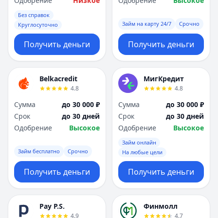
Одобрение
Низкое
Одобрение
Высокое
Без справок
Займ на карту 24/7
Срочно
Круглосуточно
Получить деньги
Получить деньги
Belkacredit
МигКредит
4.8
4.8
Сумма
до 30 000 ₽
Сумма
до 30 000 ₽
Срок
до 30 дней
Срок
до 30 дней
Одобрение
Высокое
Одобрение
Высокое
Займ онлайн
Займ бесплатно
Срочно
На любые цели
Получить деньги
Получить деньги
Pay P.S.
Финмолл
4.9
4.7