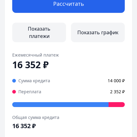
Дата:
26 октября 2025 г.
Рассчитать
Взяла займ в 495 Кредит, одобрили быстро. Приложение и
Страницы отзывов:
Все отзывы
Показать
Показать график
платежи
Ежемесячный платеж
16 352
₽
Сумма кредита
14 000
₽
Переплата
2 352
₽
Общая сумма кредита
16 352
₽