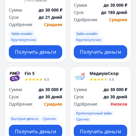
(
14
отзывов
)
Я
Я
Сумма
до 30 000 ₽
Сумма
до 30 000 ₽
Ярославль
Ярославль
Срок
до 180 дней
Срок
до 21 дней
Вся Россия
Вся Россия
Одобрение
Среднее
Одобрение
Среднее
Займ онлайн
Займ онлайн
Круглосуточно
Круглосуточно
Получить деньги
Получить деньги
Fin 5
МедиумСкор
4.8
4.6
Сумма
до 30 000 ₽
Сумма
до 30 000 ₽
Срок
до 30 дней
Срок
до 30 дней
Одобрение
Среднее
Одобрение
Низкое
Краткосрочный займ
Быстрые деньги
Срочно
Срочно
Получить деньги
Получить деньги