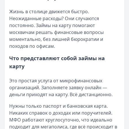
Читать статью
Кратко:
Разбираем, как вернуть переплату или ошибочно
Все статьи
Жизнь в столице движется быстро.
Опубликовано:
5 декабря 2025 г.
Неожиданные расходы? Они случаются
Категория:
МФО
постоянно. Займы на карту помогают
Читать новость
москвичам решать финансовые вопросы
Срочный микрозайм 15 000 ₽ на карту: свежая подборка
моментально, без лишней бюрократии и
Кратко:
Нужны 15 000 рублей на карту прямо сегодня? 
походов по офисам.
Опубликовано:
5 декабря 2025 г.
Категория:
МФО
Что представляют собой займы на
Читать новость
карту
Рекордный рост доли клиентов МФО с iPhone: что стоит
Кратко:
В III квартале 2025 года владельцы iPhone офо
Это простая услуга от микрофинансовых
Опубликовано:
5 декабря 2025 г.
организаций. Заполняете заявку онлайн —
Категория:
МФО
деньги приходят на карту. Всё дистанционно.
Читать новость
57 сервисов микрозаймов через Госуслуги: где быстрее
Нужны только паспорт и банковская карта.
Кратко:
Авторизация через Госуслуги ускоряет оформле
Никаких справок о доходах или поручителей.
Опубликовано:
23 ноября 2025 г.
МФО работают круглосуточно, что идеально
Категория:
МФО
подходит для мегаполиса, где всё происходит в