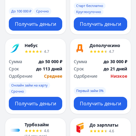
Саратов
Саратов
Старт бесплатно
Севастополь
Севастополь
До 100 000 ₽
Срочно
Круглосуточно
Сочи
Сочи
Сургут
Сургут
Получить деньги
Получить деньги
Т
Т
Тверь
Тверь
Тольятти
Тольятти
Небус
Дополучкино
Томск
Томск
4.7
4.7
Тула
Тула
Сумма
до 50 000 ₽
Сумма
до 30 000 ₽
Тюмень
Тюмень
Срок
до 113 дней
Срок
до 21 дней
У
У
Одобрение
Среднее
Одобрение
Низкое
Ульяновск
Ульяновск
Онлайн займ на карту
Уфа
Уфа
Первый займ 0%
Срочно
Х
Х
Хабаровск
Хабаровск
Получить деньги
Получить деньги
Ч
Ч
Чебоксары
Чебоксары
Челябинск
Челябинск
Турбозайм
До зарплаты
4.6
4.6
Чита
Чита