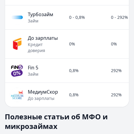
Турбозайм
0 - 0,8%
0 - 292%
Займ
До зарплаты
0%
0%
Кредит
доверия
Fin 5
0,8%
292%
Займ
МедиумСкор
0,8%
292%
До зарплаты
Полезные статьи об МФО и микрозаймах
Полезные статьи об МФО и
Раздел:
МФО и микрозаймы
. Всего статей:
8
.
микрозаймах
Займ под расписку
Кратко:
Нужны деньги срочно? Рассмотрите займ под рас