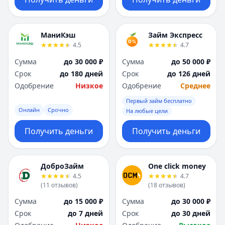
МаниКэш
Займ Экспресс
4.5
4.7
Сумма
до 30 000 ₽
Сумма
до 50 000 ₽
Срок
до 180 дней
Срок
до 126 дней
Одобрение
Низкое
Одобрение
Среднее
Первый займ бесплатно
Онлайн
Срочно
На любые цели
Получить деньги
Получить деньги
ДоброЗайм
One click money
4.5
4.7
(
11
отзывов
)
(
18
отзывов
)
Сумма
до 15 000 ₽
Сумма
до 30 000 ₽
Срок
до 7 дней
Срок
до 30 дней