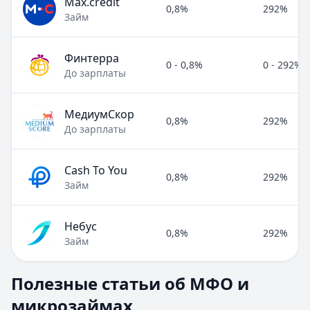
Max.credit
0,8%
292%
Займ
Финтерра
0 - 0,8%
0 - 292%
До зарплаты
МедиумСкор
0,8%
292%
До зарплаты
Cash To You
0,8%
292%
Займ
Небус
0,8%
292%
Займ
Полезные статьи об МФО и микрозаймах
Полезные статьи об МФО и
Раздел:
МФО и микрозаймы
. Всего статей:
8
.
микрозаймах
Займ под расписку