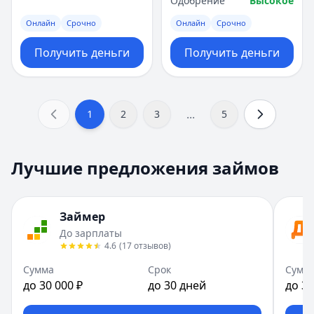
Одобрение
Высокое
Онлайн
Срочно
Онлайн
Срочно
Получить деньги
Получить деньги
...
1
2
3
5
Лучшие предложения займов
Займер
До зарплаты
4.6
(
17
отзывов
)
Сумма
Срок
Сумм
до 30 000 ₽
до 30 дней
до 30