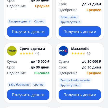
Срок
до 30 дней
Саратов
Саратов
Срок
до 21 дней
Одобрение
Среднее
Севастополь
Севастополь
Одобрение
Среднее
Сочи
Сочи
Займ онлайн
Сургут
Сургут
Быстрые деньги
Срочно
Круглосуточно
Т
Т
Тверь
Тверь
Получить деньги
Получить деньги
Тольятти
Тольятти
Томск
Томск
Тула
Тула
Срочноденьги
Max.credit
Тюмень
Тюмень
4.6
4.5
У
У
Сумма
до 15 000 ₽
Сумма
до 30 000 ₽
Ульяновск
Ульяновск
Срок
до 30 дней
Срок
до 30 дней
Уфа
Уфа
Одобрение
Высокое
Одобрение
Среднее
Х
Х
Быстрый займ онлайн
Хабаровск
Хабаровск
Займ бесплатно
Срочно
Круглосуточно
Ч
Ч
Чебоксары
Чебоксары
Получить деньги
Получить деньги
Челябинск
Челябинск
Чита
Чита