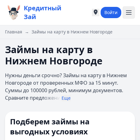
Кредитный
Войти
Города России
Города России
Зай
Популярные города
Популярные город
Москва
Москва
Главная
→
Займы на карту в Нижнем Новгороде
Санкт-Петербург
Санкт-Петербург
Екатеринбург
Екатеринбург
Займы на карту в
Казань
Казань
Нижнем Новгороде
А
А
Астрахань
Астрахань
Нужны деньги срочно? Займы на карту в Нижнем
Б
Б
Новгороде от проверенных МФО за 15 минут.
Барнаул
Барнаул
Суммы до 100000 рублей, минимум документов.
Белгород
Белгород
Сравните предл
ожени
Брянск
Брянск
Еще
В
В
Владивосток
Владивосток
Подберем займы на
Владимир
Владимир
Волгоград
Волгоград
выгодных условиях
Воронеж
Воронеж