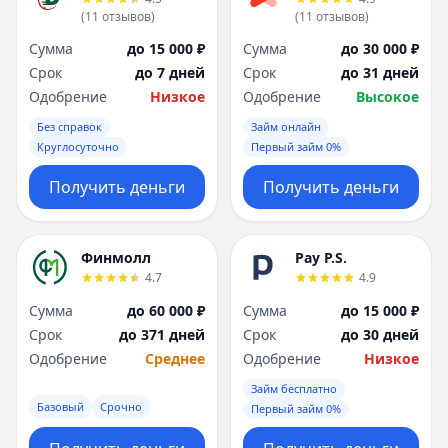
(
11
отзывов
)
(
11
отзывов
)
Сумма
до 15 000 ₽
Сумма
до 30 000 ₽
Срок
до 7 дней
Срок
до 31 дней
Одобрение
Низкое
Одобрение
Высокое
Без справок
Займ онлайн
Круглосуточно
Первый займ 0%
Получить деньги
Получить деньги
Финмолл
Pay P.S.
4.7
4.9
Сумма
до 60 000 ₽
Сумма
до 15 000 ₽
Срок
до 371 дней
Срок
до 30 дней
Одобрение
Среднее
Одобрение
Низкое
Займ бесплатно
Базовый
Срочно
Первый займ 0%