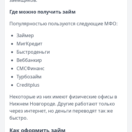
заемщиков.
Читать новость
Где можно получить займ
Смс о «одобренном займе» от Bigmani Ru: как действов
Кратко:
Пришло СМС об одобрении займа от Bigmani Ru?
Популярностью пользуются следующие МФО:
Опубликовано:
23 ноября 2025 г.
Категория:
МФО
Займер
Читать новость
МигКредит
Все новости
Быстроденьги
Веббанкир
СМСФинанс
Турбозайм
Creditplus
Некоторые из них имеют физические офисы в
Нижнем Новгороде. Другие работают только
через интернет, но деньги переводят так же
быстро.
Как оформить займ