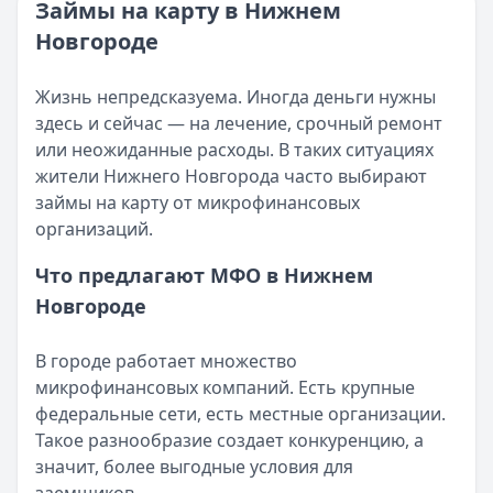
Категория:
МФО и микрозаймы
Займы на карту в Нижнем
Возврат переплаты в «Займере»: актуальная инструкци
Читать статью
Новгороде
Кратко:
Разбираем, как вернуть переплату или ошибочно
Все статьи
Опубликовано:
5 декабря 2025 г.
Категория:
МФО
Жизнь непредсказуема. Иногда деньги нужны
Читать новость
здесь и сейчас — на лечение, срочный ремонт
Срочный микрозайм 15 000 ₽ на карту: свежая подборка
или неожиданные расходы. В таких ситуациях
Кратко:
Нужны 15 000 рублей на карту прямо сегодня? 
жители Нижнего Новгорода часто выбирают
Опубликовано:
5 декабря 2025 г.
займы на карту от микрофинансовых
Категория:
МФО
организаций.
Читать новость
Что предлагают МФО в Нижнем
Рекордный рост доли клиентов МФО с iPhone: что стоит
Новгороде
Кратко:
В III квартале 2025 года владельцы iPhone офо
Опубликовано:
5 декабря 2025 г.
Категория:
МФО
В городе работает множество
Читать новость
микрофинансовых компаний. Есть крупные
57 сервисов микрозаймов через Госуслуги: где быстрее
федеральные сети, есть местные организации.
Кратко:
Авторизация через Госуслуги ускоряет оформле
Такое разнообразие создает конкуренцию, а
Опубликовано:
23 ноября 2025 г.
значит, более выгодные условия для
Категория:
МФО