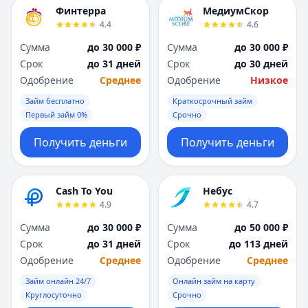
Я
Я
Финтерра
МедиумСкор
Ярославль
Ярославль
4.4
4.6
Вся Россия
Вся Россия
Сумма
до 30 000 ₽
Сумма
до 30 000 ₽
Срок
до 31 дней
Срок
до 30 дней
Одобрение
Среднее
Одобрение
Низкое
Займ бесплатно
Краткосрочный займ
Первый займ 0%
Срочно
Получить деньги
Получить деньги
Cash To You
Небус
4.9
4.7
Сумма
до 30 000 ₽
Сумма
до 50 000 ₽
Срок
до 31 дней
Срок
до 113 дней
Одобрение
Среднее
Одобрение
Среднее
Займ онлайн 24/7
Онлайн займ на карту
Круглосуточно
Срочно