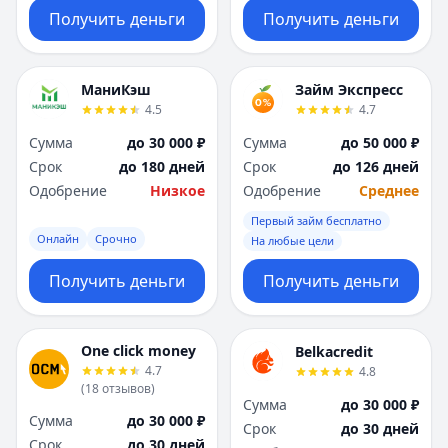
Получить деньги
Получить деньги
МаниКэш
Займ Экспресс
4.5
4.7
Сумма
до 30 000 ₽
Сумма
до 50 000 ₽
Срок
до 180 дней
Срок
до 126 дней
Одобрение
Низкое
Одобрение
Среднее
Первый займ бесплатно
Онлайн
Срочно
На любые цели
Получить деньги
Получить деньги
One click money
Belkacredit
4.7
4.8
(
18
отзывов
)
Сумма
до 30 000 ₽
Сумма
до 30 000 ₽
Срок
до 30 дней
Срок
до 30 дней