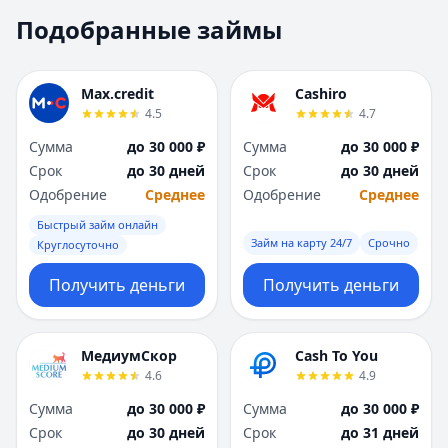
Москва
Москва
Подобранные займы
Н
Н
Набережные Челны
Набережные Челн
Нижний Новгород
Нижний Новгород
Max.credit
Cashiro
Новокузнецк
Новокузнецк
4.5
4.7
Новосибирск
Новосибирск
Сумма
до 30 000 ₽
Сумма
до 30 000 ₽
О
О
Срок
до 30 дней
Срок
до 30 дней
Омск
Омск
Одобрение
Среднее
Одобрение
Среднее
Оренбург
Оренбург
Быстрый займ онлайн
П
П
Займ на карту 24/7
Срочно
Круглосуточно
Пенза
Пенза
Пермь
Пермь
Получить деньги
Получить деньги
Р
Р
Ростов-на-Дону
Ростов-на-Дону
Рязань
Рязань
МедиумСкор
Cash To You
4.6
4.9
С
С
Самара
Самара
Сумма
до 30 000 ₽
Сумма
до 30 000 ₽
Санкт-Петербург
Санкт-Петербург
Срок
до 30 дней
Срок
до 31 дней