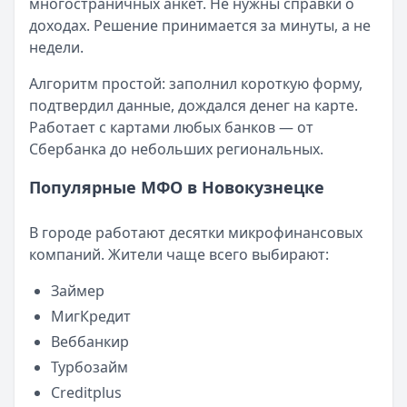
многостраничных анкет. Не нужны справки о
Категория:
МФО
доходах. Решение принимается за минуты, а не
Читать новость
недели.
Смс о «одобренном займе» от Bigmani Ru: как действов
Кратко:
Пришло СМС об одобрении займа от Bigmani Ru?
Алгоритм простой: заполнил короткую форму,
Опубликовано:
23 ноября 2025 г.
подтвердил данные, дождался денег на карте.
Категория:
МФО
Работает с картами любых банков — от
Читать новость
Сбербанка до небольших региональных.
Все новости
Популярные МФО в Новокузнецке
В городе работают десятки микрофинансовых
компаний. Жители чаще всего выбирают:
Займер
МигКредит
Веббанкир
Турбозайм
Creditplus