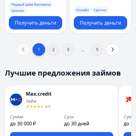
Первый займ бесплатно
Онлайн
Срочно
Срочно
Получить деньги
Получить деньги
...
1
2
3
5
Лучшие предложения займов
Max.credit
Займ
4.5
Сумма
Срок
Сумм
до 30 000 ₽
до 30 дней
до 30