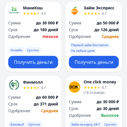
МаниКэш
Займ Экспресс
4.5
4.7
Сумма
до 30 000 ₽
Сумма
до 50 000 ₽
Срок
до 180 дней
Срок
до 126 дней
Одобрение
Низкое
Одобрение
Среднее
Первый займ бесплатно
Онлайн
Срочно
На любые цели
Получить деньги
Получить деньги
One click money
Финмолл
4.7
4.7
(
18
отзывов
)
Сумма
до 60 000 ₽
Сумма
до 30 000 ₽
Срок
до 371 дней
Срок
до 30 дней
Одобрение
Среднее
Одобрение
Высокое
Базовый
Срочно
Займ на карту 24/7
Срочно