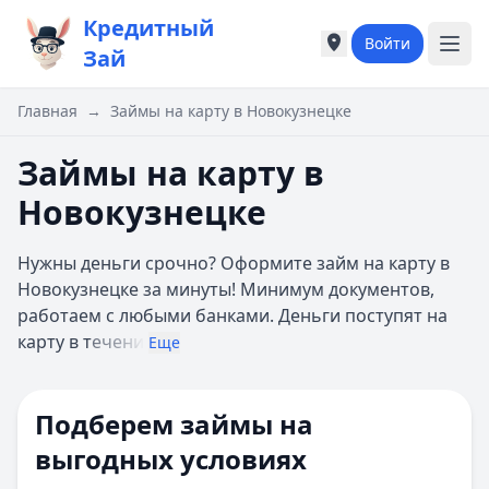
Кредитный
Войти
Города России
Города России
Зай
Популярные города
Популярные город
Москва
Москва
Главная
→
Займы на карту в Новокузнецке
Санкт-Петербург
Санкт-Петербург
Екатеринбург
Екатеринбург
Займы на карту в
Казань
Казань
Новокузнецке
А
А
Астрахань
Астрахань
Нужны деньги срочно? Оформите займ на карту в
Б
Б
Новокузнецке за минуты! Минимум документов,
Барнаул
Барнаул
работаем с любыми банками. Деньги поступят на
Белгород
Белгород
карту в т
ечени
Брянск
Брянск
Еще
В
В
Владивосток
Владивосток
Подберем займы на
Владимир
Владимир
Волгоград
Волгоград
выгодных условиях
Воронеж
Воронеж