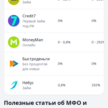
Займ
Credit7
0%
0%
Первый Займ
под 0%
MoneyMan
0 - 0,8%
0 - 292%
Онлайн
Быстроденьги
0%
0%
Без процентов
для новых
Небус
0,8%
292%
Займ
Полезные статьи об МФО и микрозаймах
Полезные статьи об МФО и
Раздел:
МФО и микрозаймы
. Всего статей:
8
.