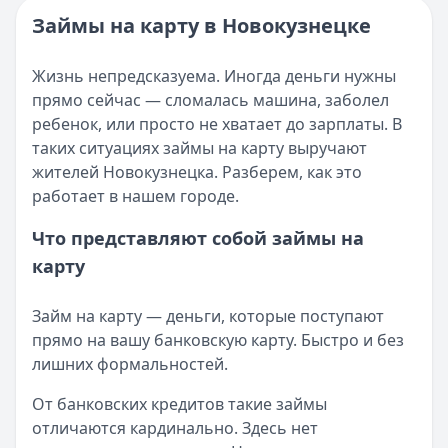
Читать новость
Категория:
МФО и микрозаймы
Займы на карту в Новокузнецке
Возврат переплаты в «Займере»: актуальная инструкци
Читать статью
Кратко:
Разбираем, как вернуть переплату или ошибочно
Все статьи
Жизнь непредсказуема. Иногда деньги нужны
Опубликовано:
5 декабря 2025 г.
прямо сейчас — сломалась машина, заболел
Категория:
МФО
ребенок, или просто не хватает до зарплаты. В
Читать новость
таких ситуациях займы на карту выручают
Срочный микрозайм 15 000 ₽ на карту: свежая подборка
жителей Новокузнецка. Разберем, как это
Кратко:
Нужны 15 000 рублей на карту прямо сегодня? 
работает в нашем городе.
Опубликовано:
5 декабря 2025 г.
Категория:
МФО
Что представляют собой займы на
Читать новость
карту
Рекордный рост доли клиентов МФО с iPhone: что стоит
Кратко:
В III квартале 2025 года владельцы iPhone офо
Займ на карту — деньги, которые поступают
Опубликовано:
5 декабря 2025 г.
прямо на вашу банковскую карту. Быстро и без
Категория:
МФО
лишних формальностей.
Читать новость
57 сервисов микрозаймов через Госуслуги: где быстрее
От банковских кредитов такие займы
Кратко:
Авторизация через Госуслуги ускоряет оформле
отличаются кардинально. Здесь нет
Опубликовано:
23 ноября 2025 г.