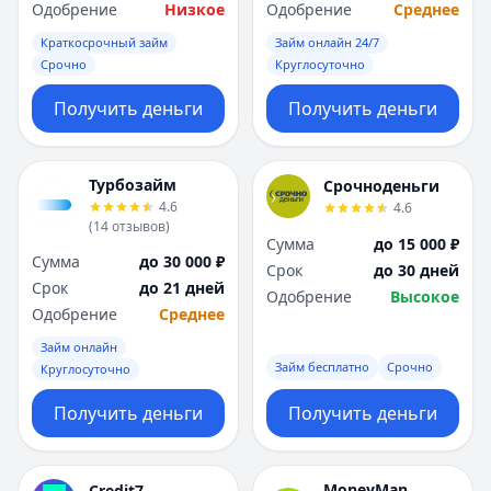
Саратов
Саратов
Одобрение
Низкое
Одобрение
Среднее
Севастополь
Севастополь
Краткосрочный займ
Займ онлайн 24/7
Сочи
Сочи
Срочно
Круглосуточно
Сургут
Сургут
Т
Т
Получить деньги
Получить деньги
Тверь
Тверь
Тольятти
Тольятти
Турбозайм
Томск
Томск
Срочноденьги
4.6
4.6
Тула
Тула
(
14
отзывов
)
Тюмень
Тюмень
Сумма
до 15 000 ₽
Сумма
до 30 000 ₽
У
У
Срок
до 30 дней
Срок
до 21 дней
Ульяновск
Ульяновск
Одобрение
Высокое
Одобрение
Среднее
Уфа
Уфа
Х
Х
Займ онлайн
Займ бесплатно
Срочно
Хабаровск
Хабаровск
Круглосуточно
Ч
Ч
Получить деньги
Получить деньги
Чебоксары
Чебоксары
Челябинск
Челябинск
Чита
Чита
MoneyMan
Credit7