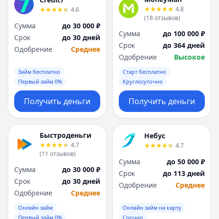
Я
Я
4.8
4.6
Ярославль
Ярославль
(
18
отзывов
)
Сумма
до 30 000 ₽
Вся Россия
Вся Россия
Сумма
до 100 000 ₽
Срок
до 30 дней
Срок
до 364 дней
Одобрение
Среднее
Одобрение
Высокое
Займ бесплатно
Старт бесплатно
Первый займ 0%
Круглосуточно
Получить деньги
Получить деньги
Быстроденьги
Небус
4.7
4.7
(
11
отзывов
)
Сумма
до 50 000 ₽
Сумма
до 30 000 ₽
Срок
до 113 дней
Срок
до 30 дней
Одобрение
Среднее
Одобрение
Среднее
Онлайн займ
Онлайн займ на карту
Первый займ 0%
Срочно