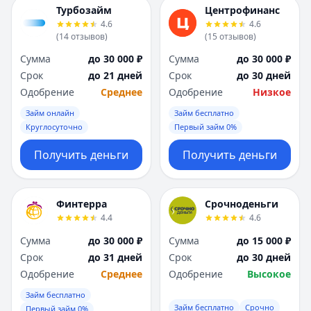
Я
Я
Турбозайм
Центрофинанс
Ярославль
Ярославль
4.6
4.6
(
14
отзывов
)
(
15
отзывов
)
Вся Россия
Вся Россия
Сумма
до 30 000 ₽
Сумма
до 30 000 ₽
Срок
до 21 дней
Срок
до 30 дней
Одобрение
Среднее
Одобрение
Низкое
Займ онлайн
Займ бесплатно
Круглосуточно
Первый займ 0%
Получить деньги
Получить деньги
Финтерра
Срочноденьги
4.4
4.6
Сумма
до 30 000 ₽
Сумма
до 15 000 ₽
Срок
до 31 дней
Срок
до 30 дней
Одобрение
Среднее
Одобрение
Высокое
Займ бесплатно
Займ бесплатно
Срочно
Первый займ 0%