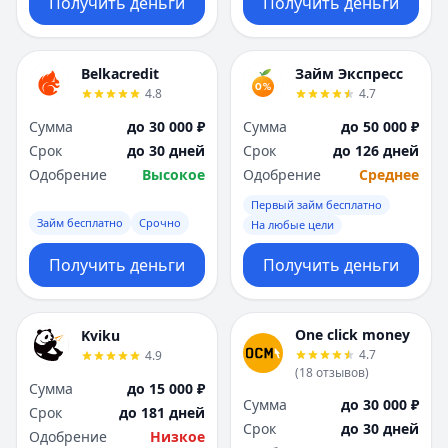
Получить деньги
Получить деньги
Belkacredit
Займ Экспресс
4.8
4.7
Сумма
до 30 000 ₽
Сумма
до 50 000 ₽
Срок
до 30 дней
Срок
до 126 дней
Одобрение
Высокое
Одобрение
Среднее
Первый займ бесплатно
Займ бесплатно
Срочно
На любые цели
Получить деньги
Получить деньги
One click money
Kviku
4.7
4.9
(
18
отзывов
)
Сумма
до 15 000 ₽
Сумма
до 30 000 ₽
Срок
до 181 дней
Срок
до 30 дней
Одобрение
Низкое