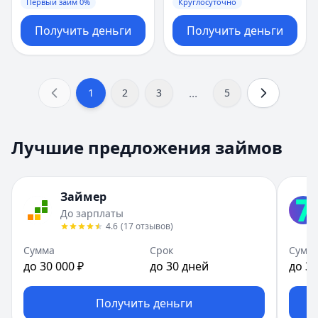
Первый займ 0%
Круглосуточно
Получить деньги
Получить деньги
...
1
2
3
5
Лучшие предложения займов
Займер
До зарплаты
4.6
(
17
отзывов
)
Сумма
Срок
Сумм
до 30 000 ₽
до 30 дней
до 30
Получить деньги