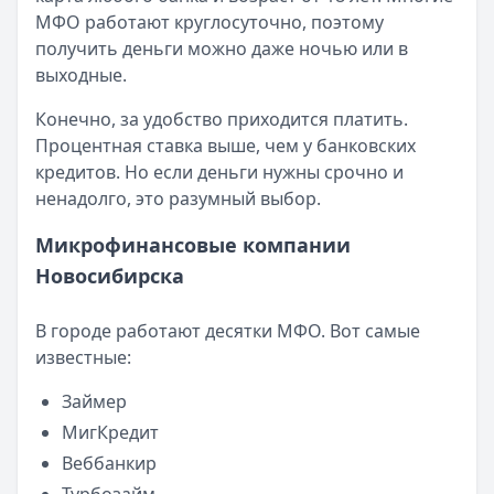
Читать новость
МФО работают круглосуточно, поэтому
Смс о «одобренном займе» от Bigmani Ru: как действов
получить деньги можно даже ночью или в
Кратко:
Пришло СМС об одобрении займа от Bigmani Ru?
выходные.
Опубликовано:
23 ноября 2025 г.
Категория:
МФО
Конечно, за удобство приходится платить.
Читать новость
Процентная ставка выше, чем у банковских
Все новости
кредитов. Но если деньги нужны срочно и
ненадолго, это разумный выбор.
Микрофинансовые компании
Новосибирска
В городе работают десятки МФО. Вот самые
известные:
Займер
МигКредит
Веббанкир