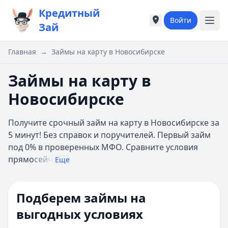
Кредитный
Войти
Города России
Города России
Зай
Популярные города
Популярные город
Москва
Москва
Главная
→
Займы на карту в Новосибирске
Санкт-Петербург
Санкт-Петербург
Екатеринбург
Екатеринбург
Займы на карту в
Казань
Казань
Новосибирске
А
А
Астрахань
Астрахань
Получите срочный займ на карту в Новосибирске за
Б
Б
5 минут! Без справок и поручителей. Первый займ
Барнаул
Барнаул
под 0% в проверенных МФО. Сравните условия
Белгород
Белгород
прямо
сейч
Брянск
Брянск
Еще
В
В
Владивосток
Владивосток
Подберем займы на
Владимир
Владимир
Волгоград
Волгоград
выгодных условиях
Воронеж
Воронеж