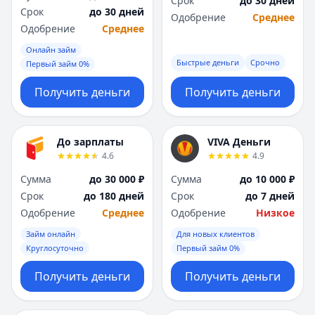
Срок
до 30 дней
Саратов
Саратов
Срок
до 30 дней
Одобрение
Среднее
Севастополь
Севастополь
Одобрение
Среднее
Сочи
Сочи
Онлайн займ
Сургут
Сургут
Быстрые деньги
Срочно
Первый займ 0%
Т
Т
Тверь
Тверь
Получить деньги
Получить деньги
Тольятти
Тольятти
Томск
Томск
Тула
Тула
До зарплаты
VIVA Деньги
Тюмень
Тюмень
4.6
4.9
У
У
Сумма
до 30 000 ₽
Сумма
до 10 000 ₽
Ульяновск
Ульяновск
Срок
до 180 дней
Срок
до 7 дней
Уфа
Уфа
Одобрение
Среднее
Одобрение
Низкое
Х
Х
Займ онлайн
Для новых клиентов
Хабаровск
Хабаровск
Круглосуточно
Первый займ 0%
Ч
Ч
Чебоксары
Чебоксары
Получить деньги
Получить деньги
Челябинск
Челябинск
Чита
Чита