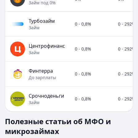
Займ под 0%
Турбозайм
0 - 0,8%
0 - 292%
Займ
Центрофинанс
0 - 0,8%
0 - 292%
Займ
Финтерра
0 - 0,8%
0 - 292%
До зарплаты
Срочноденьги
0 - 0,8%
0 - 292%
Займ
Полезные статьи об МФО и микрозаймах
Полезные статьи об МФО и
Раздел:
МФО и микрозаймы
. Всего статей:
8
.
микрозаймах
Займ под расписку
Кратко:
Нужны деньги срочно? Рассмотрите займ под рас