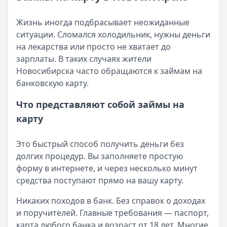
Читать статью
Кратко:
Разбираем, как вернуть переплату или ошибочно
Все статьи
Жизнь иногда подбрасывает неожиданные
Опубликовано:
5 декабря 2025 г.
ситуации. Сломался холодильник, нужны деньги
Категория:
МФО
на лекарства или просто не хватает до
Читать новость
зарплаты. В таких случаях жители
Срочный микрозайм 15 000 ₽ на карту: свежая подборка
Новосибирска часто обращаются к займам на
Кратко:
Нужны 15 000 рублей на карту прямо сегодня? 
банковскую карту.
Опубликовано:
5 декабря 2025 г.
Категория:
МФО
Что представляют собой займы на
Читать новость
карту
Рекордный рост доли клиентов МФО с iPhone: что стоит
Кратко:
В III квартале 2025 года владельцы iPhone офо
Это быстрый способ получить деньги без
Опубликовано:
5 декабря 2025 г.
долгих процедур. Вы заполняете простую
Категория:
МФО
форму в интернете, и через несколько минут
Читать новость
средства поступают прямо на вашу карту.
57 сервисов микрозаймов через Госуслуги: где быстрее
Кратко:
Авторизация через Госуслуги ускоряет оформле
Никаких походов в банк. Без справок о доходах
Опубликовано:
23 ноября 2025 г.
и поручителей. Главные требования — паспорт,
Категория:
МФО
карта любого банка и возраст от 18 лет. Многие