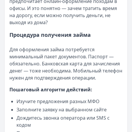
предпочитает онлайн-оформление походам в
Смс о «одобренном займе» от Bigmani Ru: как действов
офисы. И это понятно — зачем тратить время
Кратко:
Пришло СМС об одобрении займа от Bigmani Ru?
на дорогу, если можно получить деньги, не
Опубликовано:
23 ноября 2025 г.
выходя из дома?
Категория:
МФО
Читать новость
Процедура получения займа
Все новости
Для оформления займа потребуется
минимальный пакет документов. Паспорт —
обязательно. Банковская карта для зачисления
денег — тоже необходима. Мобильный телефон
нужен для подтверждения операции.
Пошаговый алгоритм действий:
Изучите предложения разных МФО
Заполните заявку на выбранном сайте
Дождитесь звонка оператора или SMS с
кодом