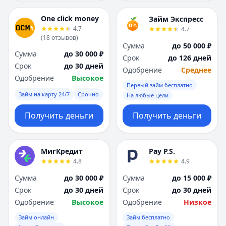
One click money
Займ Экспресс
4.7
4.7
(
18
отзывов
)
Сумма
до 50 000 ₽
Сумма
до 30 000 ₽
Срок
до 126 дней
Срок
до 30 дней
Одобрение
Среднее
Одобрение
Высокое
Первый займ бесплатно
Займ на карту 24/7
Срочно
На любые цели
Получить деньги
Получить деньги
МигКредит
Pay P.S.
4.8
4.9
Сумма
до 30 000 ₽
Сумма
до 15 000 ₽
Срок
до 30 дней
Срок
до 30 дней
Одобрение
Высокое
Одобрение
Низкое
Займ онлайн
Займ бесплатно