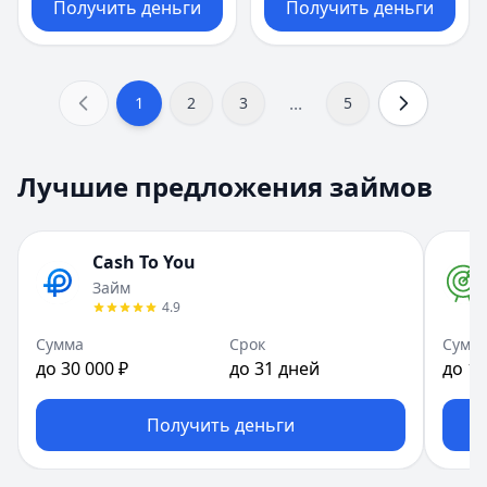
Получить деньги
Получить деньги
...
1
2
3
5
Лучшие предложения займов
Cash To You
Займ
4.9
Сумма
Срок
Сумм
до 30 000 ₽
до 31 дней
до 10
Получить деньги