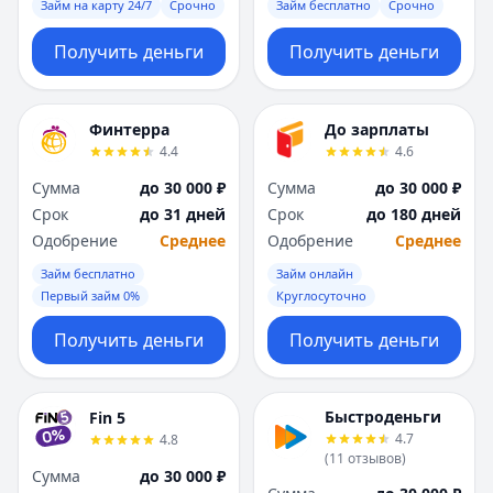
Саратов
Саратов
Займ на карту 24/7
Срочно
Займ бесплатно
Срочно
Севастополь
Севастополь
Получить деньги
Получить деньги
Сочи
Сочи
Сургут
Сургут
Т
Т
Финтерра
До зарплаты
Тверь
Тверь
4.4
4.6
Тольятти
Тольятти
Томск
Томск
Сумма
до 30 000 ₽
Сумма
до 30 000 ₽
Тула
Тула
Срок
до 31 дней
Срок
до 180 дней
Тюмень
Тюмень
Одобрение
Среднее
Одобрение
Среднее
У
У
Займ бесплатно
Займ онлайн
Ульяновск
Ульяновск
Первый займ 0%
Круглосуточно
Уфа
Уфа
Получить деньги
Получить деньги
Х
Х
Хабаровск
Хабаровск
Ч
Ч
Быстроденьги
Fin 5
Чебоксары
Чебоксары
4.7
4.8
Челябинск
Челябинск
(
11
отзывов
)
Сумма
до 30 000 ₽
Чита
Чита