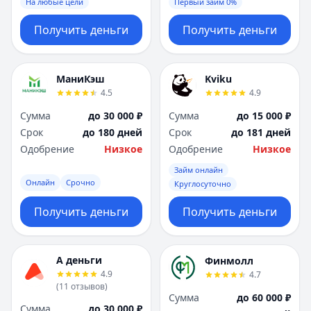
На любые цели
Первый займ 0%
Получить деньги
Получить деньги
МаниКэш
Kviku
4.5
4.9
Сумма
до 30 000 ₽
Сумма
до 15 000 ₽
Срок
до 180 дней
Срок
до 181 дней
Одобрение
Низкое
Одобрение
Низкое
Займ онлайн
Онлайн
Срочно
Круглосуточно
Получить деньги
Получить деньги
А деньги
Финмолл
4.9
4.7
(
11
отзывов
)
Сумма
до 60 000 ₽
Сумма
до 30 000 ₽