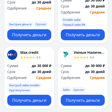
Сумма
до 30 000 ₽
Срок
до 30 дней
Я
Я
Срок
до 30 дней
Одобрение
Среднее
Ярославль
Ярославль
Одобрение
Среднее
Вся Россия
Вся Россия
Онлайн займ
Быстрые деньги
Срочно
Первый займ 0%
Получить деньги
Получить деньги
Max.credit
Умные Наличные
4.5
4.9
Сумма
до 30 000 ₽
Сумма
до 30 000 ₽
Срок
до 30 дней
Срок
до 30 дней
Одобрение
Среднее
Одобрение
Среднее
Быстрый займ онлайн
Займ
Срочно
Круглосуточно
Получить деньги
Получить деньги