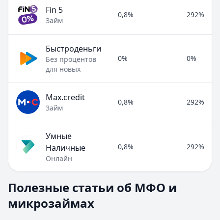
Fin 5
0,8%
292%
Займ
Быстроденьги
0%
0%
Без процентов
для новых
Max.credit
0,8%
292%
Займ
Умные
0,8%
292%
Наличные
Онлайн
Полезные статьи об МФО и микрозаймах
Полезные статьи об МФО и
Раздел:
МФО и микрозаймы
. Всего статей:
8
.
микрозаймах
Займ под расписку
Кратко:
Нужны деньги срочно? Рассмотрите займ под рас