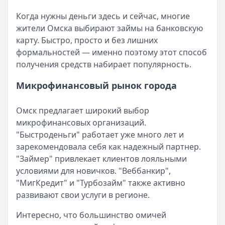
Читать статью
Кратко:
Разбираем, как вернуть переплату или ошибочно
Все статьи
Когда нужны деньги здесь и сейчас, многие
Опубликовано:
5 декабря 2025 г.
жители Омска выбирают займы на банковскую
Категория:
МФО
карту. Быстро, просто и без лишних
Читать новость
формальностей — именно поэтому этот способ
Срочный микрозайм 15 000 ₽ на карту: свежая подборка
получения средств набирает популярность.
Кратко:
Нужны 15 000 рублей на карту прямо сегодня? 
Опубликовано:
5 декабря 2025 г.
Микрофинансовый рынок города
Категория:
МФО
Читать новость
Омск предлагает широкий выбор
Рекордный рост доли клиентов МФО с iPhone: что стоит
микрофинансовых организаций.
Кратко:
В III квартале 2025 года владельцы iPhone офо
"Быстроденьги" работает уже много лет и
Опубликовано:
5 декабря 2025 г.
зарекомендовала себя как надежный партнер.
Категория:
МФО
"Займер" привлекает клиентов лояльными
Читать новость
условиями для новичков. "Веббанкир",
57 сервисов микрозаймов через Госуслуги: где быстрее
"МигКредит" и "Турбозайм" также активно
Кратко:
Авторизация через Госуслуги ускоряет оформле
развивают свои услуги в регионе.
Опубликовано:
23 ноября 2025 г.
Категория:
МФО
Интересно, что большинство омичей
Читать новость