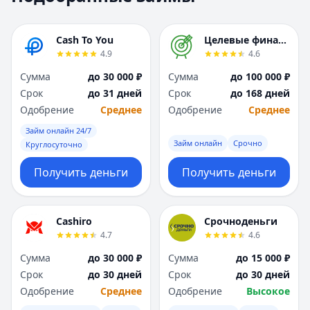
Москва
Москва
Н
Н
Cash To You
Целевые финансы
Набережные Челны
Набережные Челн
4.9
4.6
Нижний Новгород
Нижний Новгород
Сумма
до 30 000 ₽
Сумма
до 100 000 ₽
Новокузнецк
Новокузнецк
Срок
до 31 дней
Срок
до 168 дней
Новосибирск
Новосибирск
Одобрение
Среднее
Одобрение
Среднее
О
О
Омск
Омск
Займ онлайн 24/7
Займ онлайн
Срочно
Оренбург
Оренбург
Круглосуточно
П
П
Получить деньги
Получить деньги
Пенза
Пенза
Пермь
Пермь
Р
Р
Cashiro
Срочноденьги
Ростов-на-Дону
Ростов-на-Дону
4.7
4.6
Рязань
Рязань
Сумма
до 30 000 ₽
Сумма
до 15 000 ₽
С
С
Срок
до 30 дней
Срок
до 30 дней
Самара
Самара
Одобрение
Среднее
Одобрение
Высокое
Санкт-Петербург
Санкт-Петербург