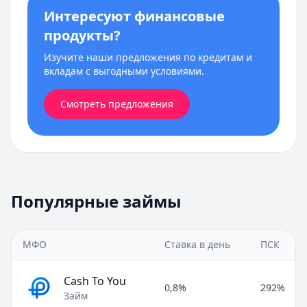
Интересуют финансовые
продукты?
Изучите наши предложения по кредитам и
вкладам с выгодными условиями.
Смотреть предложения
Популярные займы
МФО
Ставка в день
ПСК
Cash To You
0,8%
292%
Займ