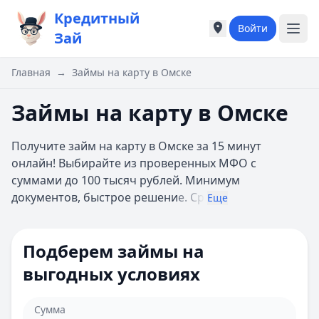
Кредитный
Войти
Города России
Города России
Зай
Популярные города
Популярные город
Москва
Москва
Главная
→
Займы на карту в Омске
Санкт-Петербург
Санкт-Петербург
Екатеринбург
Екатеринбург
Займы на карту в Омске
Казань
Казань
А
А
Получите займ на карту в Омске за 15 минут
Астрахань
Астрахань
онлайн! Выбирайте из проверенных МФО с
Б
Б
суммами до 100 тысяч рублей. Минимум
Барнаул
Барнаул
документов, быстрое решени
е. Ср
Еще
Белгород
Белгород
Брянск
Брянск
В
В
Подберем займы на
Владивосток
Владивосток
выгодных условиях
Владимир
Владимир
Волгоград
Волгоград
Воронеж
Воронеж
Сумма